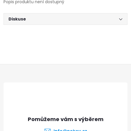
Popis produktu není dostupný
Diskuse
Z
á
p
a
t