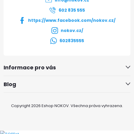
info
@
nokov.cz
í
602 835 555
https://www.facebook.com/nokov.cz/
nokov.cz/
602835555
Informace pro vás
Blog
Copyright 2026
Eshop NOKOV
. Všechna práva vyhrazena.