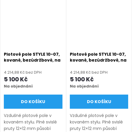
Doručení: 9–12 týdnů
Doručení: 9–12 týdnů
(výroba na...
(výroba na...
Plotové pole STYLE 10-07,
Plotové pole STYLE 10-07,
kované, bezúdržbové, na
kované, bezúdržbové, na
míru (šířka 120–3300 mm,
míru (šířka 120–3300 mm,
výška 450–1750 mm),
výška 450–1750 mm),
4 214,88 Kč bez DPH
4 214,88 Kč bez DPH
hnědá RAL 8014 matná
hnědá RAL 8019 matná
5 100 Kč
5 100 Kč
Na objednání
Na objednání
DO KOŠÍKU
DO KOŠÍKU
Vzdušné plotové pole v
Vzdušné plotové pole v
kovaném stylu. Plné svislé
kovaném stylu. Plné svislé
pruty 12×12 mm působí
pruty 12×12 mm působí