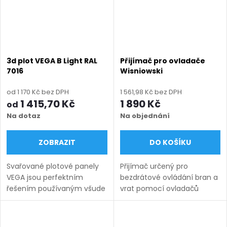
3d plot VEGA B Light RAL
Přijímač pro ovladače
7016
Wisniowski
od 1 170 Kč bez DPH
1 561,98 Kč bez DPH
1 415,70 Kč
1 890 Kč
od
Na dotaz
Na objednání
ZOBRAZIT
DO KOŠÍKU
Svařované plotové panely
Přijímač určený pro
VEGA jsou perfektním
bezdrátové ovládání bran a
řešením používaným všude
vrat pomocí ovladačů
tam, kde záleží na odolnosti,
Wisniowski. Zajišťuje
vysoké kvalitě a
spolehlivé přijímání signálu
bezpečnosti. Systémy
a snadné propojení s