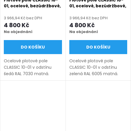
Plotové pole CLASSIC 10-
Plotové pole CLASSIC 10-
01, ocelové, bezúdržbové,
01, ocelové, bezúdržbové,
na míru (šířka 110–3300
na míru (šířka 110–3300
mm, výška 450–1950
mm, výška 450–1950
3 966,94 Kč bez DPH
3 966,94 Kč bez DPH
mm), šedá RAL 7030
mm), zelená RAL 6005
4 800 Kč
4 800 Kč
matná
matná
Na objednání
Na objednání
DO KOŠÍKU
DO KOŠÍKU
Ocelové plotové pole
Ocelové plotové pole
CLASSIC 10-01 v odstínu
CLASSIC 10-01 v odstínu
šedá RAL 7030 matná.
zelená RAL 6005 matná.
Bezúdržbová ocel (žárový
Bezúdržbová ocel (žárový
zinek + práškový lak),
zinek + práškový lak),
výroba na míru (šířka 110–
výroba na míru (šířka 110–
3300 mm, výška 450–1950
3300 mm, výška 450–1950
mm), montáž...
mm), montáž...