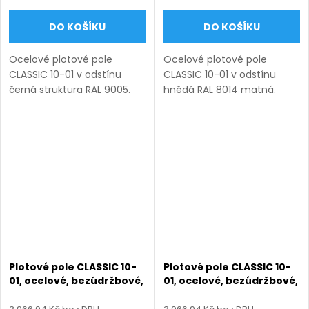
DO KOŠÍKU
DO KOŠÍKU
Ocelové plotové pole
Ocelové plotové pole
CLASSIC 10-01 v odstínu
CLASSIC 10-01 v odstínu
černá struktura RAL 9005.
hnědá RAL 8014 matná.
Bezúdržbová ocel (žárový
Bezúdržbová ocel (žárový
zinek + práškový lak),
zinek + práškový lak),
výroba na míru (šířka 110–
výroba na míru (šířka 110–
3300 mm, výška 450–1950
3300 mm, výška 450–1950
mm),...
mm), montáž...
Plotové pole CLASSIC 10-
Plotové pole CLASSIC 10-
01, ocelové, bezúdržbové,
01, ocelové, bezúdržbové,
na míru (šířka 110–3300
na míru (šířka 110–3300
mm, výška 450–1950
mm, výška 450–1950