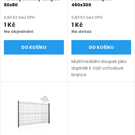
p
60x60
450x300
p
r
0,83 Kč bez DPH
0,83 Kč bez DPH
r
1 Kč
1 Kč
o
Na objednání
Na dotaz
o
d
DO KOŠÍKU
DO KOŠÍKU
d
u
Multimediální sloupek jako
u
doplněk k Vaší vchodové
k
brance
k
t
t
ů
ů