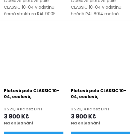
Ocelové plotové pole
Ocelové plotové pole
CLASSIC 10-04 v odstínu
CLASSIC 10-04 v odstínu
černá struktura RAL 9005.
hnědá RAL 8014 matná.
Bezúdržbová ocel (žárový
Bezúdržbová ocel (žárový
zinek + práškový lak),
zinek + práškový lak),
výroba na míru (šířka 100–
výroba na míru (šířka 100–
3300 mm, výška 450–1950
3300 mm, výška 450–1950
mm),...
mm), montáž...
Plotové pole CLASSIC 10-
Plotové pole CLASSIC 10-
04, ocelové,
04, ocelové,
bezúdržbové, na míru
bezúdržbové, na míru
(šířka 100–3300 mm,
(šířka 100–3300 mm,
3 223,14 Kč bez DPH
3 223,14 Kč bez DPH
výška 450–1950 mm),
výška 450–1950 mm),
3 900 Kč
3 900 Kč
hnědá RAL 8019 matná
modrá RAL 5010 matná
Na objednání
Na objednání