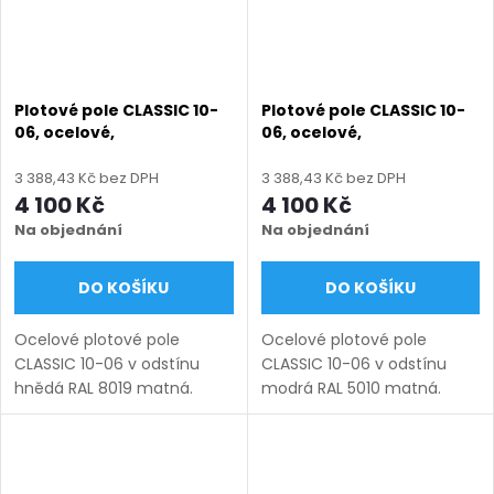
Plotové pole CLASSIC 10-
Plotové pole CLASSIC 10-
06, ocelové,
06, ocelové,
bezúdržbové, na míru
bezúdržbové, na míru
(šířka 100–3000 mm,
(šířka 100–3000 mm,
3 388,43 Kč bez DPH
3 388,43 Kč bez DPH
výška 450–1950 mm),
výška 450–1950 mm),
4 100 Kč
4 100 Kč
hnědá RAL 8019 matná
modrá RAL 5010 matná
Na objednání
Na objednání
DO KOŠÍKU
DO KOŠÍKU
Ocelové plotové pole
Ocelové plotové pole
CLASSIC 10-06 v odstínu
CLASSIC 10-06 v odstínu
hnědá RAL 8019 matná.
modrá RAL 5010 matná.
Bezúdržbová ocel (žárový
Bezúdržbová ocel (žárový
zinek + práškový lak),
zinek + práškový lak),
výroba na míru (šířka 100–
výroba na míru (šířka 100–
3000 mm, výška 450–1950
3000 mm, výška 450–1950