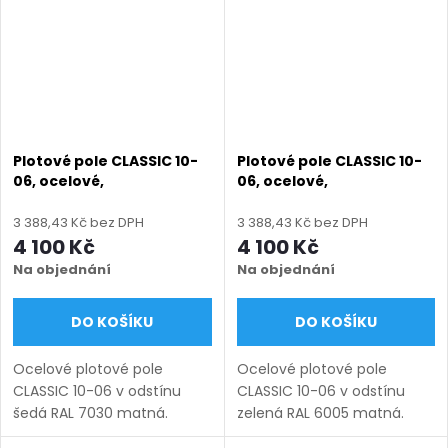
mm), montáž...
mm), montáž...
Plotové pole CLASSIC 10-
Plotové pole CLASSIC 10-
06, ocelové,
06, ocelové,
bezúdržbové, na míru
bezúdržbové, na míru
(šířka 100–3000 mm,
(šířka 100–3000 mm,
3 388,43 Kč bez DPH
3 388,43 Kč bez DPH
výška 450–1950 mm),
výška 450–1950 mm),
4 100 Kč
4 100 Kč
šedá RAL 7030 matná
zelená RAL 6005 matná
Na objednání
Na objednání
DO KOŠÍKU
DO KOŠÍKU
Ocelové plotové pole
Ocelové plotové pole
CLASSIC 10-06 v odstínu
CLASSIC 10-06 v odstínu
šedá RAL 7030 matná.
zelená RAL 6005 matná.
Bezúdržbová ocel (žárový
Bezúdržbová ocel (žárový