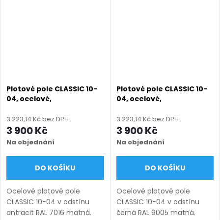
panelového oplocení VEGA
automatickými systémy
B Light...
otevírání....
Plotové pole CLASSIC 10-
Plotové pole CLASSIC 10-
04, ocelové,
04, ocelové,
bezúdržbové, na míru
bezúdržbové, na míru
(šířka 100–3300 mm,
(šířka 100–3300 mm,
3 223,14 Kč bez DPH
3 223,14 Kč bez DPH
výška 450–1950 mm),
výška 450–1950 mm),
3 900 Kč
3 900 Kč
antracit RAL 7016 matná
černá RAL 9005 matná
Na objednání
Na objednání
DO KOŠÍKU
DO KOŠÍKU
Ocelové plotové pole
Ocelové plotové pole
CLASSIC 10-04 v odstínu
CLASSIC 10-04 v odstínu
antracit RAL 7016 matná.
černá RAL 9005 matná.