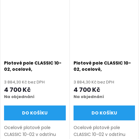
výroba na míru (šířka 100–
výroba na míru (šířka 100–
3300 mm, výška 450–1750
3300 mm, výška 450–1750
mm), montáž...
mm), montáž...
Plotové pole CLASSIC 10-
Plotové pole CLASSIC 10-
02, ocelové,
02, ocelové,
bezúdržbové, na míru
bezúdržbové, na míru
(šířka 100–3300 mm,
(šířka 100–3300 mm,
3 884,30 Kč bez DPH
3 884,30 Kč bez DPH
výška 450–1750 mm),
výška 450–1750 mm),
4 700 Kč
4 700 Kč
šedá RAL 7030 matná
zelená RAL 6005 matná
Na objednání
Na objednání
DO KOŠÍKU
DO KOŠÍKU
Ocelové plotové pole
Ocelové plotové pole
CLASSIC 10-02 v odstínu
CLASSIC 10-02 v odstínu