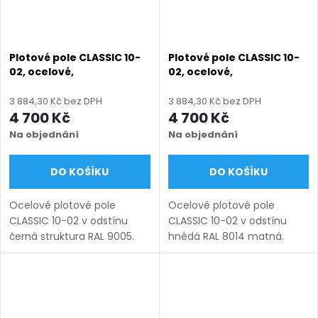
Plotové pole CLASSIC 10-
Plotové pole CLASSIC 10-
02, ocelové,
02, ocelové,
bezúdržbové, na míru
bezúdržbové, na míru
(šířka 100–3300 mm,
(šířka 100–3300 mm,
3 884,30 Kč bez DPH
3 884,30 Kč bez DPH
výška 450–1750 mm),
výška 450–1750 mm),
4 700 Kč
4 700 Kč
černá struktura RAL 9005
hnědá RAL 8014 matná
Na objednání
Na objednání
DO KOŠÍKU
DO KOŠÍKU
Ocelové plotové pole
Ocelové plotové pole
CLASSIC 10-02 v odstínu
CLASSIC 10-02 v odstínu
černá struktura RAL 9005.
hnědá RAL 8014 matná.
Bezúdržbová ocel (žárový
Bezúdržbová ocel (žárový
zinek + práškový lak),
zinek + práškový lak),
výroba na míru (šířka 100–
výroba na míru (šířka 100–
3300 mm, výška 450–1750
3300 mm, výška 450–1750
mm),...
mm), montáž...