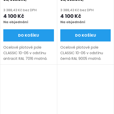
bezúdržbové, na míru
bezúdržbové, na míru
(šířka 100–3000 mm,
(šířka 100–3000 mm,
3 388,43 Kč bez DPH
3 388,43 Kč bez DPH
výška 450–1950 mm),
výška 450–1950 mm),
4 100 Kč
4 100 Kč
antracit RAL 7016 matná
černá RAL 9005 matná
Na objednání
Na objednání
DO KOŠÍKU
DO KOŠÍKU
Ocelové plotové pole
Ocelové plotové pole
CLASSIC 10-06 v odstínu
CLASSIC 10-06 v odstínu
antracit RAL 7016 matná.
černá RAL 9005 matná.
Bezúdržbová ocel (žárový
Bezúdržbová ocel (žárový
zinek + práškový lak),
zinek + práškový lak),
výroba na míru (šířka 100–
výroba na míru (šířka 100–
3000 mm, výška 450–1950
3000 mm, výška 450–1950
mm),...
mm), montáž...