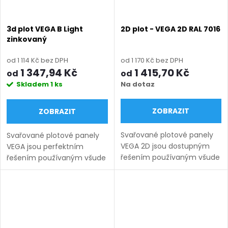
3d plot VEGA B Light
2D plot - VEGA 2D RAL 7016
zinkovaný
od 1 114 Kč bez DPH
od 1 170 Kč bez DPH
1 347,94 Kč
1 415,70 Kč
od
od
Skladem
1 ks
Na dotaz
ZOBRAZIT
ZOBRAZIT
Svařované plotové panely
Svařované plotové panely
VEGA 2D jsou dostupným
VEGA jsou perfektním
řešením používaným všude
řešením používaným všude
tam, kde záleží na odolnosti,
tam, kde záleží na odolnosti,
vysoké kvalitě a
vysoké kvalitě a
bezpečnosti. Systémy
bezpečnosti. Systémy
panelového oplocení VEGA
panelového oplocení VEGA
2D...
B Light...