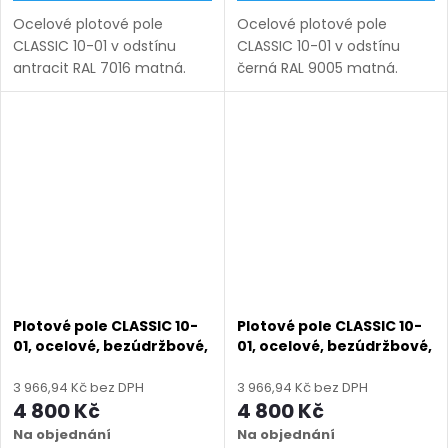
Ocelové plotové pole
Ocelové plotové pole
CLASSIC 10-01 v odstínu
CLASSIC 10-01 v odstínu
antracit RAL 7016 matná.
černá RAL 9005 matná.
Bezúdržbová ocel (žárový
Bezúdržbová ocel (žárový
zinek + práškový lak),
zinek + práškový lak),
výroba na míru (šířka 110–
výroba na míru (šířka 110–
3300 mm, výška 450–1950
3300 mm, výška 450–1950
mm),...
mm), montáž...
Plotové pole CLASSIC 10-
Plotové pole CLASSIC 10-
01, ocelové, bezúdržbové,
01, ocelové, bezúdržbové,
na míru (šířka 110–3300
na míru (šířka 110–3300
mm, výška 450–1950
mm, výška 450–1950
3 966,94 Kč bez DPH
3 966,94 Kč bez DPH
mm), černá struktura RAL
mm), hnědá RAL 8014
4 800 Kč
4 800 Kč
9005
matná
Na objednání
Na objednání