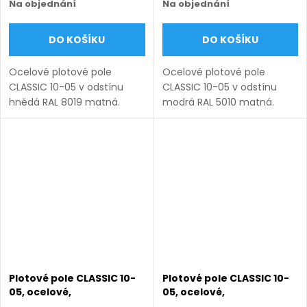
Na objednání
Na objednání
DO KOŠÍKU
DO KOŠÍKU
Ocelové plotové pole
Ocelové plotové pole
CLASSIC 10-05 v odstínu
CLASSIC 10-05 v odstínu
hnědá RAL 8019 matná.
modrá RAL 5010 matná.
Bezúdržbová ocel (žárový
Bezúdržbová ocel (žárový
zinek + práškový lak),
zinek + práškový lak),
výroba na míru (šířka 100–
výroba na míru (šířka 100–
3300 mm, výška 450–1750
3300 mm, výška 450–1750
mm), montáž...
mm), montáž...
Plotové pole CLASSIC 10-
Plotové pole CLASSIC 10-
05, ocelové,
05, ocelové,
bezúdržbové, na míru
bezúdržbové, na míru