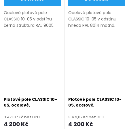
Ocelové plotové pole
Ocelové plotové pole
CLASSIC 10-05 v odstínu
CLASSIC 10-05 v odstínu
černá struktura RAL 9005.
hnědá RAL 8014 matná.
Bezúdržbová ocel (žárový
Bezúdržbová ocel (žárový
zinek + práškový lak),
zinek + práškový lak),
výroba na míru (šířka 100–
výroba na míru (šířka 100–
3300 mm, výška 450–1750
3300 mm, výška 450–1750
mm),...
mm), montáž...
Plotové pole CLASSIC 10-
Plotové pole CLASSIC 10-
05, ocelové,
05, ocelové,
bezúdržbové, na míru
bezúdržbové, na míru
(šířka 100–3300 mm,
(šířka 100–3300 mm,
3 471,07 Kč bez DPH
3 471,07 Kč bez DPH
výška 450–1750 mm),
výška 450–1750 mm),
4 200 Kč
4 200 Kč
hnědá RAL 8019 matná
modrá RAL 5010 matná