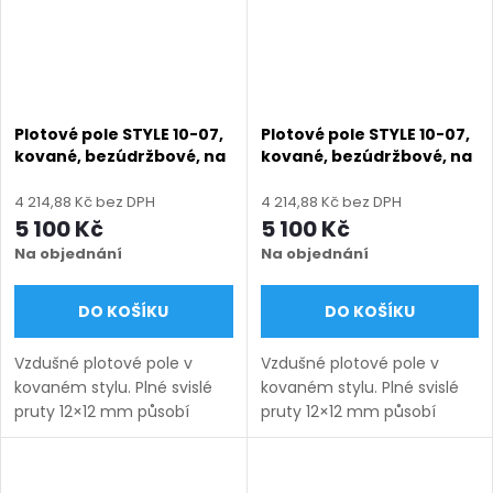
Plotové pole STYLE 10-07,
Plotové pole STYLE 10-07,
kované, bezúdržbové, na
kované, bezúdržbové, na
míru (šířka 120–3300 mm,
míru (šířka 120–3300 mm,
výška 450–1750 mm),
výška 450–1750 mm),
4 214,88 Kč bez DPH
4 214,88 Kč bez DPH
černá RAL 9005 matná
černá struktura RAL 9005
5 100 Kč
5 100 Kč
Na objednání
Na objednání
DO KOŠÍKU
DO KOŠÍKU
Vzdušné plotové pole v
Vzdušné plotové pole v
kovaném stylu. Plné svislé
kovaném stylu. Plné svislé
pruty 12×12 mm působí
pruty 12×12 mm působí
lehce a nadčasově.
lehce a nadčasově.
Bezúdržbové provedení na
Bezúdržbové provedení na
míru s dlouhou životností.
míru s dlouhou životností.