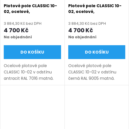
Plotové pole CLASSIC 10-
Plotové pole CLASSIC 10-
02, ocelové,
02, ocelové,
bezúdržbové, na míru
bezúdržbové, na míru
(šířka 100–3300 mm,
(šířka 100–3300 mm,
3 884,30 Kč bez DPH
3 884,30 Kč bez DPH
výška 450–1750 mm),
výška 450–1750 mm),
4 700 Kč
4 700 Kč
antracit RAL 7016 matná
černá RAL 9005 matná
Na objednání
Na objednání
DO KOŠÍKU
DO KOŠÍKU
Ocelové plotové pole
Ocelové plotové pole
CLASSIC 10-02 v odstínu
CLASSIC 10-02 v odstínu
antracit RAL 7016 matná.
černá RAL 9005 matná.
Bezúdržbová ocel (žárový
Bezúdržbová ocel (žárový
zinek + práškový lak),
zinek + práškový lak),
výroba na míru (šířka 100–
výroba na míru (šířka 100–
3300 mm, výška 450–1750
3300 mm, výška 450–1750
mm),...
mm), montáž...