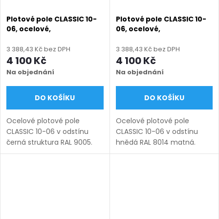
Plotové pole CLASSIC 10-
Plotové pole CLASSIC 10-
06, ocelové,
06, ocelové,
bezúdržbové, na míru
bezúdržbové, na míru
(šířka 100–3000 mm,
(šířka 100–3000 mm,
3 388,43 Kč bez DPH
3 388,43 Kč bez DPH
výška 450–1950 mm),
výška 450–1950 mm),
4 100 Kč
4 100 Kč
černá struktura RAL 9005
hnědá RAL 8014 matná
Na objednání
Na objednání
DO KOŠÍKU
DO KOŠÍKU
Ocelové plotové pole
Ocelové plotové pole
CLASSIC 10-06 v odstínu
CLASSIC 10-06 v odstínu
černá struktura RAL 9005.
hnědá RAL 8014 matná.
Bezúdržbová ocel (žárový
Bezúdržbová ocel (žárový
zinek + práškový lak),
zinek + práškový lak),
výroba na míru (šířka 100–
výroba na míru (šířka 100–
3000 mm, výška 450–1950
3000 mm, výška 450–1950
mm),...
mm), montáž...