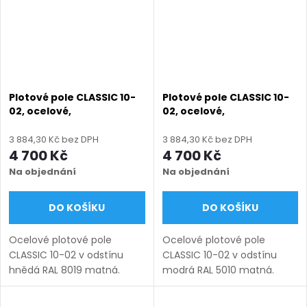
Plotové pole CLASSIC 10-
Plotové pole CLASSIC 10-
02, ocelové,
02, ocelové,
bezúdržbové, na míru
bezúdržbové, na míru
(šířka 100–3300 mm,
(šířka 100–3300 mm,
3 884,30 Kč bez DPH
3 884,30 Kč bez DPH
výška 450–1750 mm),
výška 450–1750 mm),
4 700 Kč
4 700 Kč
hnědá RAL 8019 matná
modrá RAL 5010 matná
Na objednání
Na objednání
DO KOŠÍKU
DO KOŠÍKU
Ocelové plotové pole
Ocelové plotové pole
CLASSIC 10-02 v odstínu
CLASSIC 10-02 v odstínu
hnědá RAL 8019 matná.
modrá RAL 5010 matná.
Bezúdržbová ocel (žárový
Bezúdržbová ocel (žárový
zinek + práškový lak),
zinek + práškový lak),