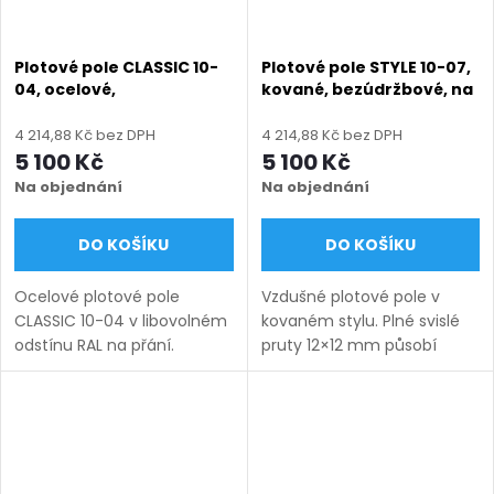
Plotové pole CLASSIC 10-
Plotové pole STYLE 10-07,
04, ocelové,
kované, bezúdržbové, na
bezúdržbové, na míru
míru (šířka 120–3300 mm,
(šířka 100–3300 mm,
výška 450–1750 mm),
4 214,88 Kč bez DPH
4 214,88 Kč bez DPH
výška 450–1950 mm),
antracit RAL 7016 matná
5 100 Kč
5 100 Kč
barva na přání
Na objednání
Na objednání
DO KOŠÍKU
DO KOŠÍKU
Ocelové plotové pole
Vzdušné plotové pole v
CLASSIC 10-04 v libovolném
kovaném stylu. Plné svislé
odstínu RAL na přání.
pruty 12×12 mm působí
Bezúdržbová ocel (žárový
lehce a nadčasově.
zinek + práškový lak),
Bezúdržbové provedení na
výroba na míru (šířka 100–
míru s dlouhou životností.
3300 mm, výška 450–1950
Doručení: 9–12 týdnů
mm),...
(výroba na...