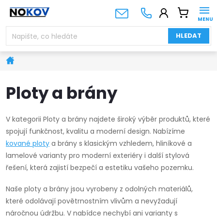
Přejít
NÁKUPNÍ
na
KOŠÍK
obsah
HLEDAT
Domů
Ploty a brány
V kategorii Ploty a brány najdete široký výběr produktů, které
spojují funkčnost, kvalitu a moderní design. Nabízíme
kované ploty
a brány s klasickým vzhledem, hliníkové a
lamelové varianty pro moderní exteriéry i další stylová
řešení, která zajistí bezpečí a estetiku vašeho pozemku.
Naše ploty a brány jsou vyrobeny z odolných materiálů,
které odolávají povětrnostním vlivům a nevyžadují
náročnou údržbu. V nabídce nechybí ani varianty s