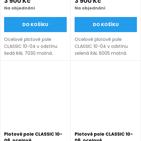
3 900 Kč
3 900 Kč
šedá RAL 7030 matná
zelená RAL 6005 matná
Na objednání
Na objednání
DO KOŠÍKU
DO KOŠÍKU
Ocelové plotové pole
Ocelové plotové pole
CLASSIC 10-04 v odstínu
CLASSIC 10-04 v odstínu
šedá RAL 7030 matná.
zelená RAL 6005 matná.
Bezúdržbová ocel (žárový
Bezúdržbová ocel (žárový
zinek + práškový lak),
zinek + práškový lak),
výroba na míru (šířka 100–
výroba na míru (šířka 100–
3300 mm, výška 450–1950
3300 mm, výška 450–1950
mm), montáž...
mm), montáž...
Plotové pole CLASSIC 10-
Plotové pole CLASSIC 10-
06, ocelové,
06, ocelové,