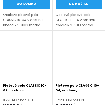
DO KOŠÍKU
DO KOŠÍKU
Ocelové plotové pole
Ocelové plotové pole
CLASSIC 10-04 v odstínu
CLASSIC 10-04 v odstínu
hnědá RAL 8019 matná.
modrá RAL 5010 matná.
Bezúdržbová ocel (žárový
Bezúdržbová ocel (žárový
zinek + práškový lak),
zinek + práškový lak),
výroba na míru (šířka 100–
výroba na míru (šířka 100–
3300 mm, výška 450–1950
3300 mm, výška 450–1950
mm), montáž...
mm), montáž...
Plotové pole CLASSIC 10-
Plotové pole CLASSIC 10-
04, ocelové,
04, ocelové,
bezúdržbové, na míru
bezúdržbové, na míru
(šířka 100–3300 mm,
(šířka 100–3300 mm,
3 223,14 Kč bez DPH
3 223,14 Kč bez DPH
výška 450–1950 mm),
výška 450–1950 mm),