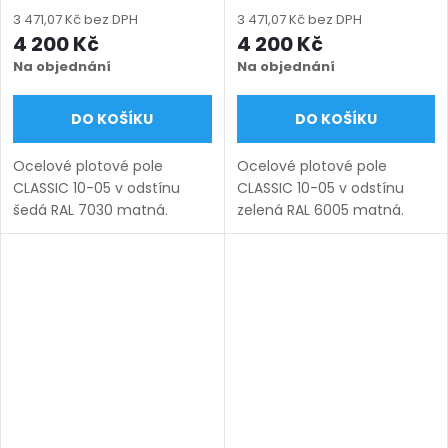
(šířka 100–3300 mm,
(šířka 100–3300 mm,
3 471,07 Kč bez DPH
3 471,07 Kč bez DPH
výška 450–1750 mm),
výška 450–1750 mm),
4 200 Kč
4 200 Kč
šedá RAL 7030 matná
zelená RAL 6005 matná
Na objednání
Na objednání
DO KOŠÍKU
DO KOŠÍKU
Ocelové plotové pole
Ocelové plotové pole
CLASSIC 10-05 v odstínu
CLASSIC 10-05 v odstínu
šedá RAL 7030 matná.
zelená RAL 6005 matná.
Bezúdržbová ocel (žárový
Bezúdržbová ocel (žárový
zinek + práškový lak),
zinek + práškový lak),
výroba na míru (šířka 100–
výroba na míru (šířka 100–
3300 mm, výška 450–1750
3300 mm, výška 450–1750
mm), montáž...
mm), montáž...