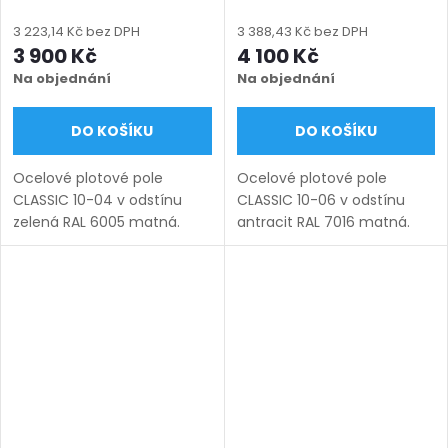
bezúdržbové, na míru
bezúdržbové, na míru
(šířka 100–3300 mm,
(šířka 100–3000 mm,
3 223,14 Kč bez DPH
3 388,43 Kč bez DPH
výška 450–1950 mm),
výška 450–1950 mm),
3 900 Kč
4 100 Kč
zelená RAL 6005 matná
antracit RAL 7016 matná
Na objednání
Na objednání
DO KOŠÍKU
DO KOŠÍKU
Ocelové plotové pole
Ocelové plotové pole
CLASSIC 10-04 v odstínu
CLASSIC 10-06 v odstínu
zelená RAL 6005 matná.
antracit RAL 7016 matná.
Bezúdržbová ocel (žárový
Bezúdržbová ocel (žárový
zinek + práškový lak),
zinek + práškový lak),
výroba na míru (šířka 100–
výroba na míru (šířka 100–
3300 mm, výška 450–1950
3000 mm, výška 450–1950
mm), montáž...
mm),...