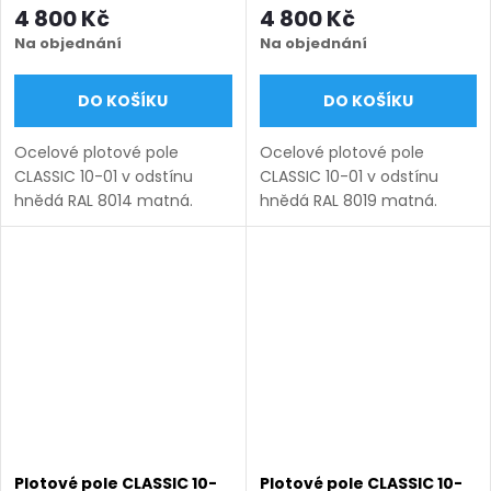
mm), hnědá RAL 8014
mm), hnědá RAL 8019
4 800 Kč
4 800 Kč
matná
matná
Na objednání
Na objednání
DO KOŠÍKU
DO KOŠÍKU
Ocelové plotové pole
Ocelové plotové pole
CLASSIC 10-01 v odstínu
CLASSIC 10-01 v odstínu
hnědá RAL 8014 matná.
hnědá RAL 8019 matná.
Bezúdržbová ocel (žárový
Bezúdržbová ocel (žárový
zinek + práškový lak),
zinek + práškový lak),
výroba na míru (šířka 110–
výroba na míru (šířka 110–
3300 mm, výška 450–1950
3300 mm, výška 450–1950
mm), montáž...
mm), montáž...
Plotové pole CLASSIC 10-
Plotové pole CLASSIC 10-