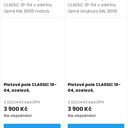
CLASSIC 10-04 v odstínu
CLASSIC 10-04 v odstínu
černá RAL 9005 matná.
černá struktura RAL 9005.
Bezúdržbová ocel (žárový
Bezúdržbová ocel (žárový
zinek + práškový lak),
zinek + práškový lak),
výroba na míru (šířka 100–
výroba na míru (šířka 100–
3300 mm, výška 450–1950
3300 mm, výška 450–1950
mm), montáž...
mm),...
Plotové pole CLASSIC 10-
Plotové pole CLASSIC 10-
04, ocelové,
04, ocelové,
bezúdržbové, na míru
bezúdržbové, na míru
(šířka 100–3300 mm,
(šířka 100–3300 mm,
3 223,14 Kč bez DPH
3 223,14 Kč bez DPH
výška 450–1950 mm),
výška 450–1950 mm),
3 900 Kč
3 900 Kč
hnědá RAL 8014 matná
hnědá RAL 8019 matná
Na objednání
Na objednání