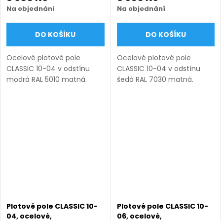
modrá RAL 5010 matná
šedá RAL 7030 matná
Na objednání
Na objednání
DO KOŠÍKU
DO KOŠÍKU
Ocelové plotové pole
Ocelové plotové pole
CLASSIC 10-04 v odstínu
CLASSIC 10-04 v odstínu
modrá RAL 5010 matná.
šedá RAL 7030 matná.
Bezúdržbová ocel (žárový
Bezúdržbová ocel (žárový
zinek + práškový lak),
zinek + práškový lak),
výroba na míru (šířka 100–
výroba na míru (šířka 100–
3300 mm, výška 450–1950
3300 mm, výška 450–1950
mm), montáž...
mm), montáž...
Plotové pole CLASSIC 10-
Plotové pole CLASSIC 10-
04, ocelové,
06, ocelové,