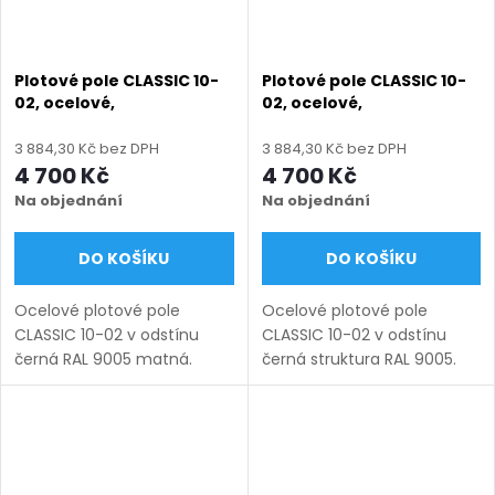
Plotové pole CLASSIC 10-
Plotové pole CLASSIC 10-
02, ocelové,
02, ocelové,
bezúdržbové, na míru
bezúdržbové, na míru
(šířka 100–3300 mm,
(šířka 100–3300 mm,
3 884,30 Kč bez DPH
3 884,30 Kč bez DPH
výška 450–1750 mm),
výška 450–1750 mm),
4 700 Kč
4 700 Kč
černá RAL 9005 matná
černá struktura RAL 9005
Na objednání
Na objednání
DO KOŠÍKU
DO KOŠÍKU
Ocelové plotové pole
Ocelové plotové pole
CLASSIC 10-02 v odstínu
CLASSIC 10-02 v odstínu
černá RAL 9005 matná.
černá struktura RAL 9005.
Bezúdržbová ocel (žárový
Bezúdržbová ocel (žárový
zinek + práškový lak),
zinek + práškový lak),
výroba na míru (šířka 100–
výroba na míru (šířka 100–
3300 mm, výška 450–1750
3300 mm, výška 450–1750
mm), montáž...
mm),...