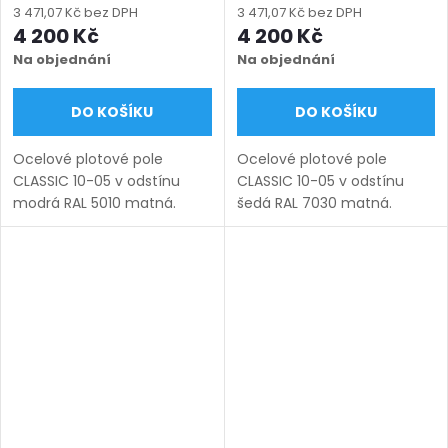
(šířka 100–3300 mm,
(šířka 100–3300 mm,
3 471,07 Kč bez DPH
3 471,07 Kč bez DPH
výška 450–1750 mm),
výška 450–1750 mm),
4 200 Kč
4 200 Kč
modrá RAL 5010 matná
šedá RAL 7030 matná
Na objednání
Na objednání
DO KOŠÍKU
DO KOŠÍKU
Ocelové plotové pole
Ocelové plotové pole
CLASSIC 10-05 v odstínu
CLASSIC 10-05 v odstínu
modrá RAL 5010 matná.
šedá RAL 7030 matná.
Bezúdržbová ocel (žárový
Bezúdržbová ocel (žárový
zinek + práškový lak),
zinek + práškový lak),
výroba na míru (šířka 100–
výroba na míru (šířka 100–
3300 mm, výška 450–1750
3300 mm, výška 450–1750
mm), montáž...
mm), montáž...