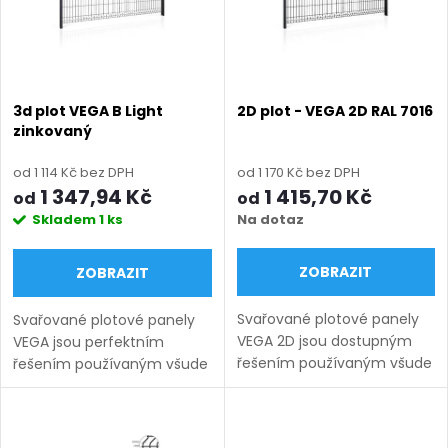
p
n
i
í
s
p
3d plot VEGA B Light
2D plot - VEGA 2D RAL 7016
zinkovaný
p
r
od 1 114 Kč bez DPH
od 1 170 Kč bez DPH
r
1 347,94 Kč
1 415,70 Kč
od
od
o
Skladem
1 ks
Na dotaz
o
d
ZOBRAZIT
ZOBRAZIT
d
u
Svařované plotové panely
Svařované plotové panely
u
VEGA 2D jsou dostupným
VEGA jsou perfektním
k
řešením používaným všude
řešením používaným všude
k
tam, kde záleží na odolnosti,
tam, kde záleží na odolnosti,
vysoké kvalitě a
vysoké kvalitě a
t
bezpečnosti. Systémy
bezpečnosti. Systémy