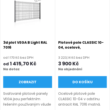
t
panelového oplocení VEGA
panelového oplocení VEGA
ů
2D...
B Light...
ů
3d plot VEGA B Light RAL
Plotové pole CLASSIC 10-
7016
04, ocelové,
bezúdržbové, na míru
(šířka 100–3300 mm,
od 1 170 Kč bez DPH
3 223,14 Kč bez DPH
výška 450–1950 mm),
1 415,70 Kč
3 900 Kč
od
antracit RAL 7016 matná
Na dotaz
Na objednání
ZOBRAZIT
DO KOŠÍKU
Svařované plotové panely
Ocelové plotové pole
VEGA jsou perfektním
CLASSIC 10-04 v odstínu
řešením používaným všude
antracit RAL 7016 matná.
tam, kde záleží na odolnosti,
Bezúdržbová ocel (žárový