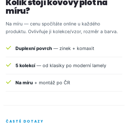
Kolik stojí kovový plot na
míru?
Na míru — cenu spočítáte online u každého
produktu. Ovlivňuje ji kolekce/vzor, rozměr a barva.
Duplexní povrch
— zinek + komaxit
5 kolekcí
— od klasiky po moderní lamely
Na míru
+ montáž po ČR
ČASTÉ DOTAZY