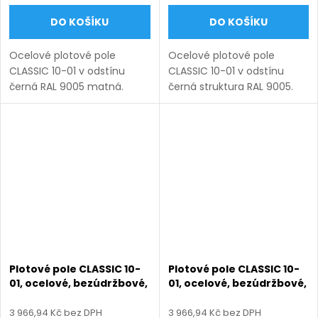
DO KOŠÍKU
DO KOŠÍKU
Ocelové plotové pole
Ocelové plotové pole
CLASSIC 10-01 v odstínu
CLASSIC 10-01 v odstínu
černá RAL 9005 matná.
černá struktura RAL 9005.
Bezúdržbová ocel (žárový
Bezúdržbová ocel (žárový
zinek + práškový lak),
zinek + práškový lak),
výroba na míru (šířka 110–
výroba na míru (šířka 110–
3300 mm, výška 450–1950
3300 mm, výška 450–1950
mm), montáž...
mm),...
Plotové pole CLASSIC 10-
Plotové pole CLASSIC 10-
01, ocelové, bezúdržbové,
01, ocelové, bezúdržbové,
na míru (šířka 110–3300
na míru (šířka 110–3300
mm, výška 450–1950
mm, výška 450–1950
3 966,94 Kč bez DPH
3 966,94 Kč bez DPH