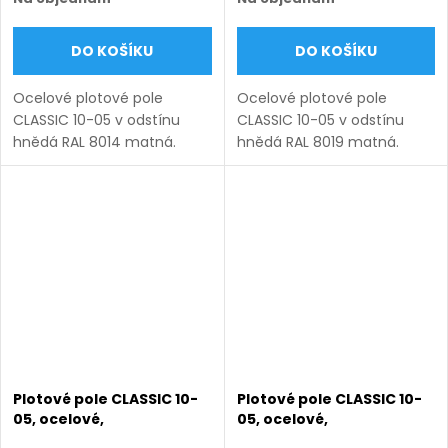
DO KOŠÍKU
DO KOŠÍKU
Ocelové plotové pole
Ocelové plotové pole
CLASSIC 10-05 v odstínu
CLASSIC 10-05 v odstínu
hnědá RAL 8014 matná.
hnědá RAL 8019 matná.
Bezúdržbová ocel (žárový
Bezúdržbová ocel (žárový
zinek + práškový lak),
zinek + práškový lak),
výroba na míru (šířka 100–
výroba na míru (šířka 100–
3300 mm, výška 450–1750
3300 mm, výška 450–1750
mm), montáž...
mm), montáž...
Plotové pole CLASSIC 10-
Plotové pole CLASSIC 10-
05, ocelové,
05, ocelové,
bezúdržbové, na míru
bezúdržbové, na míru