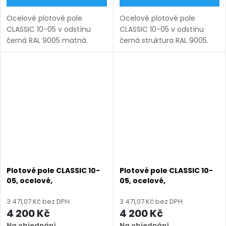
Ocelové plotové pole
Ocelové plotové pole
CLASSIC 10-05 v odstínu
CLASSIC 10-05 v odstínu
černá RAL 9005 matná.
černá struktura RAL 9005.
Bezúdržbová ocel (žárový
Bezúdržbová ocel (žárový
zinek + práškový lak),
zinek + práškový lak),
výroba na míru (šířka 100–
výroba na míru (šířka 100–
3300 mm, výška 450–1750
3300 mm, výška 450–1750
mm), montáž...
mm),...
Plotové pole CLASSIC 10-
Plotové pole CLASSIC 10-
05, ocelové,
05, ocelové,
bezúdržbové, na míru
bezúdržbové, na míru
(šířka 100–3300 mm,
(šířka 100–3300 mm,
3 471,07 Kč bez DPH
3 471,07 Kč bez DPH
výška 450–1750 mm),
výška 450–1750 mm),
4 200 Kč
4 200 Kč
hnědá RAL 8014 matná
hnědá RAL 8019 matná
Na objednání
Na objednání