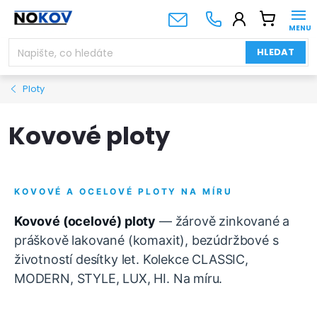
Přejít
NÁKUPNÍ
na
KOŠÍK
obsah
HLEDAT
Ploty
Kovové ploty
KOVOVÉ A OCELOVÉ PLOTY NA MÍRU
Kovové (ocelové) ploty
— žárově zinkované a
práškově lakované (komaxit), bezúdržbové s
životností desítky let. Kolekce CLASSIC,
MODERN, STYLE, LUX, HI. Na míru.