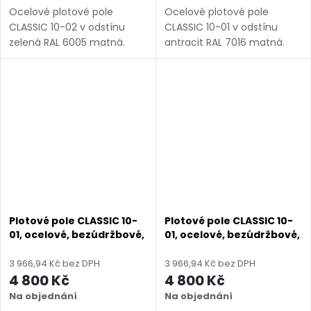
Ocelové plotové pole
Ocelové plotové pole
CLASSIC 10-02 v odstínu
CLASSIC 10-01 v odstínu
zelená RAL 6005 matná.
antracit RAL 7016 matná.
Bezúdržbová ocel (žárový
Bezúdržbová ocel (žárový
zinek + práškový lak),
zinek + práškový lak),
výroba na míru (šířka 100–
výroba na míru (šířka 110–
3300 mm, výška 450–1750
3300 mm, výška 450–1950
mm), montáž...
mm),...
Plotové pole CLASSIC 10-
Plotové pole CLASSIC 10-
01, ocelové, bezúdržbové,
01, ocelové, bezúdržbové,
na míru (šířka 110–3300
na míru (šířka 110–3300
mm, výška 450–1950
mm, výška 450–1950
3 966,94 Kč bez DPH
3 966,94 Kč bez DPH
mm), černá RAL 9005
mm), černá struktura RAL
4 800 Kč
4 800 Kč
matná
9005
Na objednání
Na objednání