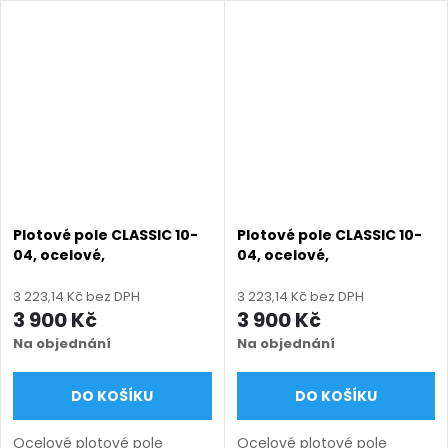
vysoké kvalitě a
zinek + práškový lak),
bezpečnosti. Systémy
výroba na míru (šířka 100–
panelového oplocení VEGA
3300 mm, výška 450–1950
B Light...
mm),...
Plotové pole CLASSIC 10-
Plotové pole CLASSIC 10-
04, ocelové,
04, ocelové,
bezúdržbové, na míru
bezúdržbové, na míru
(šířka 100–3300 mm,
(šířka 100–3300 mm,
3 223,14 Kč bez DPH
3 223,14 Kč bez DPH
výška 450–1950 mm),
výška 450–1950 mm),
3 900 Kč
3 900 Kč
černá RAL 9005 matná
černá struktura RAL 9005
Na objednání
Na objednání
DO KOŠÍKU
DO KOŠÍKU
Ocelové plotové pole
Ocelové plotové pole