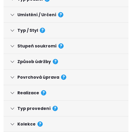
Umístění / Určení
?
Typ / Styl
?
Stupeň soukromí
?
Způsob údržby
?
Povrchová úprava
?
Realizace
?
Typ provedení
?
Kolekce
?