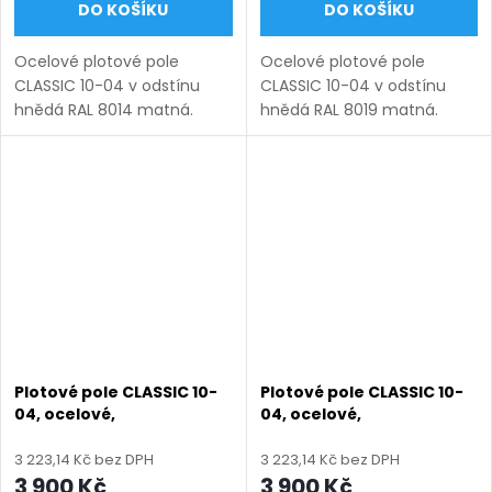
DO KOŠÍKU
DO KOŠÍKU
Ocelové plotové pole
Ocelové plotové pole
CLASSIC 10-04 v odstínu
CLASSIC 10-04 v odstínu
hnědá RAL 8014 matná.
hnědá RAL 8019 matná.
Bezúdržbová ocel (žárový
Bezúdržbová ocel (žárový
zinek + práškový lak),
zinek + práškový lak),
výroba na míru (šířka 100–
výroba na míru (šířka 100–
3300 mm, výška 450–1950
3300 mm, výška 450–1950
mm), montáž...
mm), montáž...
Plotové pole CLASSIC 10-
Plotové pole CLASSIC 10-
04, ocelové,
04, ocelové,
bezúdržbové, na míru
bezúdržbové, na míru
(šířka 100–3300 mm,
(šířka 100–3300 mm,
3 223,14 Kč bez DPH
3 223,14 Kč bez DPH
výška 450–1950 mm),
výška 450–1950 mm),
3 900 Kč
3 900 Kč