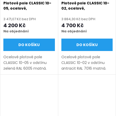
Plotové pole CLASSIC 10-
Plotové pole CLASSIC 10-
05, ocelové,
02, ocelové,
bezúdržbové, na míru
bezúdržbové, na míru
(šířka 100–3300 mm,
(šířka 100–3300 mm,
3 471,07 Kč bez DPH
3 884,30 Kč bez DPH
výška 450–1750 mm),
výška 450–1750 mm),
4 200 Kč
4 700 Kč
zelená RAL 6005 matná
antracit RAL 7016 matná
Na objednání
Na objednání
DO KOŠÍKU
DO KOŠÍKU
Ocelové plotové pole
Ocelové plotové pole
CLASSIC 10-05 v odstínu
CLASSIC 10-02 v odstínu
zelená RAL 6005 matná.
antracit RAL 7016 matná.
Bezúdržbová ocel (žárový
Bezúdržbová ocel (žárový
zinek + práškový lak),
zinek + práškový lak),
výroba na míru (šířka 100–
výroba na míru (šířka 100–
3300 mm, výška 450–1750
3300 mm, výška 450–1750
mm), montáž...
mm),...