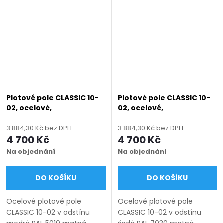
výroba na míru (šířka 100–
výroba na míru (šířka 100–
3300 mm, výška 450–1750
3300 mm, výška 450–1750
mm), montáž...
mm), montáž...
Plotové pole CLASSIC 10-
Plotové pole CLASSIC 10-
02, ocelové,
02, ocelové,
bezúdržbové, na míru
bezúdržbové, na míru
(šířka 100–3300 mm,
(šířka 100–3300 mm,
3 884,30 Kč bez DPH
3 884,30 Kč bez DPH
výška 450–1750 mm),
výška 450–1750 mm),
4 700 Kč
4 700 Kč
modrá RAL 5010 matná
šedá RAL 7030 matná
Na objednání
Na objednání
DO KOŠÍKU
DO KOŠÍKU
Ocelové plotové pole
Ocelové plotové pole
CLASSIC 10-02 v odstínu
CLASSIC 10-02 v odstínu
modrá RAL 5010 matná.
šedá RAL 7030 matná.