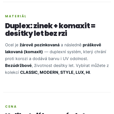
MATERIÁL
Duplex: zinek + komaxit =
desítky let bez rzi
Ocel je
žárově pozinkovaná
a následně
práškově
lakovaná (komaxit)
— duplexní systém, který chrání
proti korozi a dodává barvu i UV odolnost.
Bezúdržbové
, životnost desítky let. Vybírat můžete z
kolekcí
CLASSIC, MODERN, STYLE, LUX, HI
.
CENA