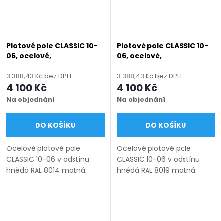
Plotové pole CLASSIC 10-
Plotové pole CLASSIC 10-
06, ocelové,
06, ocelové,
bezúdržbové, na míru
bezúdržbové, na míru
(šířka 100–3000 mm,
(šířka 100–3000 mm,
3 388,43 Kč bez DPH
3 388,43 Kč bez DPH
výška 450–1950 mm),
výška 450–1950 mm),
4 100 Kč
4 100 Kč
hnědá RAL 8014 matná
hnědá RAL 8019 matná
Na objednání
Na objednání
DO KOŠÍKU
DO KOŠÍKU
Ocelové plotové pole
Ocelové plotové pole
CLASSIC 10-06 v odstínu
CLASSIC 10-06 v odstínu
hnědá RAL 8014 matná.
hnědá RAL 8019 matná.
Bezúdržbová ocel (žárový
Bezúdržbová ocel (žárový
zinek + práškový lak),
zinek + práškový lak),
výroba na míru (šířka 100–
výroba na míru (šířka 100–
3000 mm, výška 450–1950
3000 mm, výška 450–1950