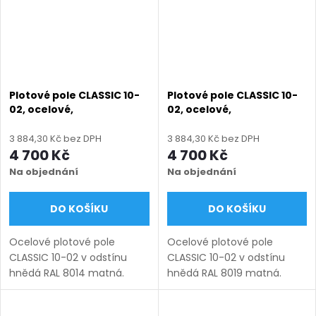
Plotové pole CLASSIC 10-
Plotové pole CLASSIC 10-
02, ocelové,
02, ocelové,
bezúdržbové, na míru
bezúdržbové, na míru
(šířka 100–3300 mm,
(šířka 100–3300 mm,
3 884,30 Kč bez DPH
3 884,30 Kč bez DPH
výška 450–1750 mm),
výška 450–1750 mm),
4 700 Kč
4 700 Kč
hnědá RAL 8014 matná
hnědá RAL 8019 matná
Na objednání
Na objednání
DO KOŠÍKU
DO KOŠÍKU
Ocelové plotové pole
Ocelové plotové pole
CLASSIC 10-02 v odstínu
CLASSIC 10-02 v odstínu
hnědá RAL 8014 matná.
hnědá RAL 8019 matná.
Bezúdržbová ocel (žárový
Bezúdržbová ocel (žárový
zinek + práškový lak),
zinek + práškový lak),