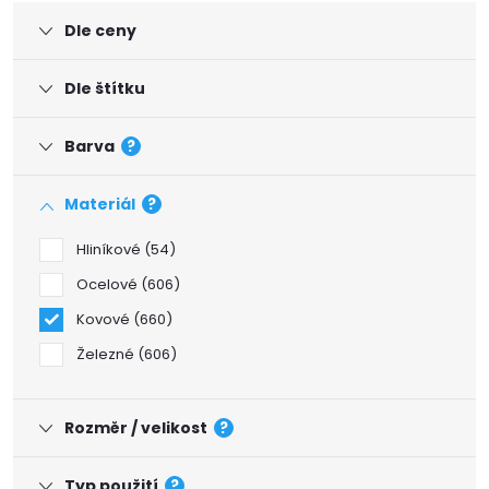
Dle ceny
Dle štítku
Barva
?
Materiál
?
Hliníkové
54
Ocelové
606
Kovové
660
Železné
606
Rozměr / velikost
?
Typ použití
?