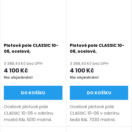
mm), montáž...
mm), montáž...
Plotové pole CLASSIC 10-
Plotové pole CLASSIC 10-
06, ocelové,
06, ocelové,
bezúdržbové, na míru
bezúdržbové, na míru
(šířka 100–3000 mm,
(šířka 100–3000 mm,
3 388,43 Kč bez DPH
3 388,43 Kč bez DPH
výška 450–1950 mm),
výška 450–1950 mm),
4 100 Kč
4 100 Kč
modrá RAL 5010 matná
šedá RAL 7030 matná
Na objednání
Na objednání
DO KOŠÍKU
DO KOŠÍKU
Ocelové plotové pole
Ocelové plotové pole
CLASSIC 10-06 v odstínu
CLASSIC 10-06 v odstínu
modrá RAL 5010 matná.
šedá RAL 7030 matná.
Bezúdržbová ocel (žárový
Bezúdržbová ocel (žárový