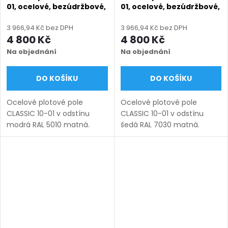
01, ocelové, bezúdržbové,
01, ocelové, bezúdržbové,
na míru (šířka 110–3300
na míru (šířka 110–3300
mm, výška 450–1950
mm, výška 450–1950
3 966,94 Kč bez DPH
3 966,94 Kč bez DPH
mm), modrá RAL 5010
mm), šedá RAL 7030
4 800 Kč
4 800 Kč
matná
matná
Na objednání
Na objednání
DO KOŠÍKU
DO KOŠÍKU
Ocelové plotové pole
Ocelové plotové pole
CLASSIC 10-01 v odstínu
CLASSIC 10-01 v odstínu
modrá RAL 5010 matná.
šedá RAL 7030 matná.
Bezúdržbová ocel (žárový
Bezúdržbová ocel (žárový
zinek + práškový lak),
zinek + práškový lak),
výroba na míru (šířka 110–
výroba na míru (šířka 110–
3300 mm, výška 450–1950
3300 mm, výška 450–1950
mm), montáž...
mm), montáž...