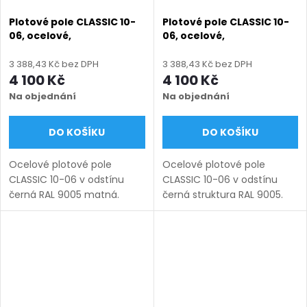
Plotové pole CLASSIC 10-
Plotové pole CLASSIC 10-
06, ocelové,
06, ocelové,
bezúdržbové, na míru
bezúdržbové, na míru
(šířka 100–3000 mm,
(šířka 100–3000 mm,
3 388,43 Kč bez DPH
3 388,43 Kč bez DPH
výška 450–1950 mm),
výška 450–1950 mm),
4 100 Kč
4 100 Kč
černá RAL 9005 matná
černá struktura RAL 9005
Na objednání
Na objednání
DO KOŠÍKU
DO KOŠÍKU
Ocelové plotové pole
Ocelové plotové pole
CLASSIC 10-06 v odstínu
CLASSIC 10-06 v odstínu
černá RAL 9005 matná.
černá struktura RAL 9005.
Bezúdržbová ocel (žárový
Bezúdržbová ocel (žárový
zinek + práškový lak),
zinek + práškový lak),
výroba na míru (šířka 100–
výroba na míru (šířka 100–
3000 mm, výška 450–1950
3000 mm, výška 450–1950
mm), montáž...
mm),...