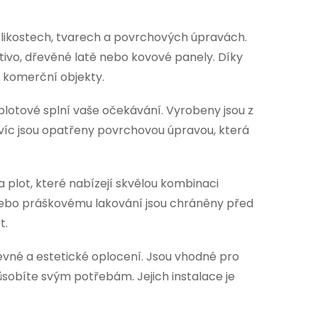
elikostech, tvarech a povrchových úpravách.
etivo, dřevěné latě nebo kovové panely. Díky
i komerční objekty.
plotové splní vaše očekávání. Vyrobeny jsou z
Navíc jsou opatřeny povrchovou úpravou, která
plot, které nabízejí skvělou kombinaci
nebo práškovému lakování jsou chráněny před
t.
evné a estetické oplocení. Jsou vhodné pro
ůsobíte svým potřebám. Jejich instalace je