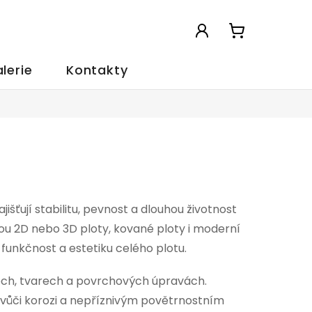
NÁKUPNÍ
KOŠÍK
lerie
Kontakty
išťují stabilitu, pevnost a dlouhou životnost
sou 2D nebo 3D ploty, kované ploty i moderní
funkčnost a estetiku celého plotu.
tech, tvarech a povrchových úpravách.
é vůči korozi a nepříznivým povětrnostním