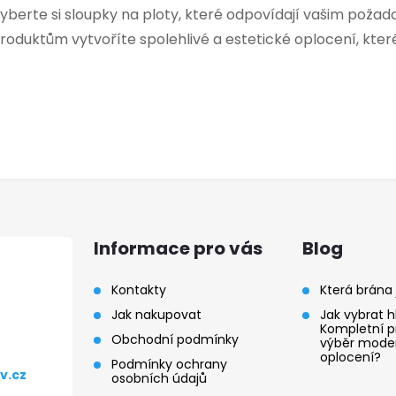
ý
yberte si sloupky na ploty, které odpovídají vašim požada
p
roduktům vytvoříte spolehlivé a estetické oplocení, kter
s
u
Informace pro vás
Blog
Kontakty
Která brána 
Jak nakupovat
Jak vybrat hl
Kompletní p
Obchodní podmínky
výběr mode
oplocení?
Podmínky ochrany
v.cz
osobních údajů