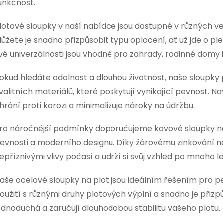
unkčnost.
á
ů
d
lotové sloupky v naší nabídce jsou dostupné v různých v
ůžete je snadno přizpůsobit typu oplocení, ať už jde o pl
a
vé univerzálnosti jsou vhodné pro zahrady, rodinné domy 
c
okud hledáte odolnost a dlouhou životnost, naše sloupky 
valitních materiálů, které poskytují vynikající pevnost. 
p
hrání proti korozi a minimalizuje nároky na údržbu.
r
ro náročnější podmínky doporučujeme kovové sloupky na 
evnosti a moderního designu. Díky žárovému zinkování 
v
epříznivými vlivy počasí a udrží si svůj vzhled po mnoho le
k
aše ocelové sloupky na plot jsou ideálním řešením pro p
y
oužití s různými druhy plotových výplní a snadno je přizp
v
ednoduchá a zaručují dlouhodobou stabilitu vašeho plotu.