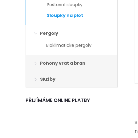
í
Poštovní sloupky
i
Sloupky na plot
Pergoly
Bioklimatické pergoly
Pohony vrat a bran
Služby
PŘIJÍMÁME ONLINE PLATBY
S
l
n