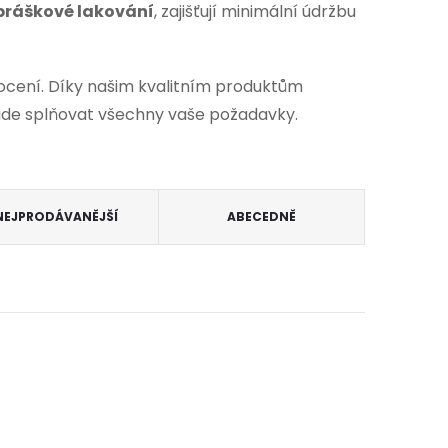
práškové lakování
, zajišťují minimální údržbu
locení. Díky našim kvalitním produktům
 bude splňovat všechny vaše požadavky.
NEJPRODÁVANĚJŠÍ
ABECEDNĚ