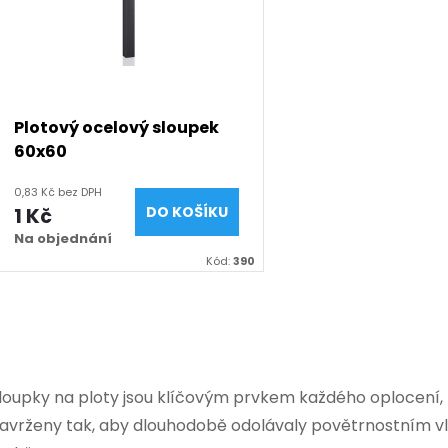
p
s
r
p
Plotový ocelový sloupek
o
60x60
r
0,83 Kč bez DPH
d
1 Kč
DO KOŠÍKU
o
Na objednání
u
Kód:
390
d
k
u
O
t
k
v
loupky na ploty jsou klíčovým prvkem každého oplocení, kt
ů
t
avrženy tak, aby dlouhodobě odolávaly povětrnostním vli