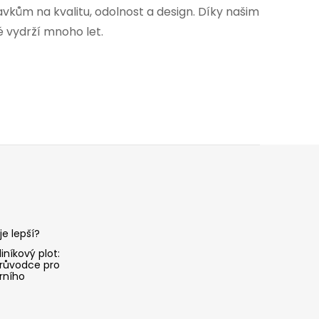
vkům na kvalitu, odolnost a design. Díky našim
é vydrží mnoho let.
je lepší?
iníkový plot:
růvodce pro
rního