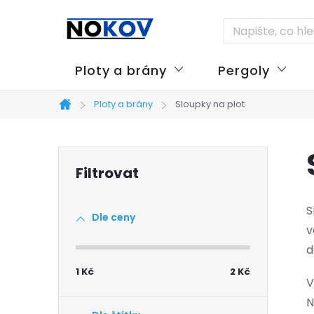
Přejít
na
obsah
Ploty a brány
Pergoly
Ploty a brány
Sloupky na plot
Domů
P
o
S
Dle ceny
s
v
d
t
1
Kč
2
Kč
V
r
N