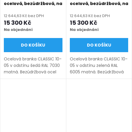
ocelová, bezúdržbová, na
ocelová, bezúdržbová, na
míru (šířka 800–1350 mm,
míru (šířka 800–1350 mm,
výška 1000–1750 mm),
výška 1000–1750 mm),
12 644,63 Kč bez DPH
12 644,63 Kč bez DPH
šedá RAL 7030 matná
zelená RAL 6005 matná
15 300 Kč
15 300 Kč
Na objednání
Na objednání
DO KOŠÍKU
DO KOŠÍKU
Ocelová branka CLASSIC 10-
Ocelová branka CLASSIC 10-
05 v odstínu šedá RAL 7030
05 v odstínu zelená RAL
matná. Bezúdržbová ocel
6005 matná. Bezúdržbová
(žárový zinek + práškový
ocel (žárový zinek +
lak), výroba na míru (šířka
práškový lak), výroba na
800–1350 mm, výška 1000–
míru (šířka 800–1350 mm,
1750 mm), montáž po...
výška 1000–1750 mm),
montáž po...