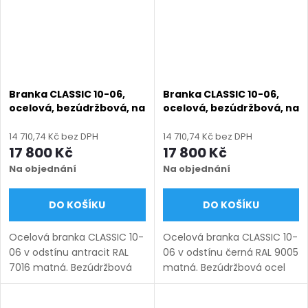
Branka CLASSIC 10-06,
Branka CLASSIC 10-06,
ocelová, bezúdržbová, na
ocelová, bezúdržbová, na
míru (šířka 800–1350 mm,
míru (šířka 800–1350 mm,
výška 1000–1950 mm),
výška 1000–1950 mm),
14 710,74 Kč bez DPH
14 710,74 Kč bez DPH
antracit RAL 7016 matná
černá RAL 9005 matná
17 800 Kč
17 800 Kč
Na objednání
Na objednání
DO KOŠÍKU
DO KOŠÍKU
Ocelová branka CLASSIC 10-
Ocelová branka CLASSIC 10-
06 v odstínu antracit RAL
06 v odstínu černá RAL 9005
7016 matná. Bezúdržbová
matná. Bezúdržbová ocel
ocel (žárový zinek +
(žárový zinek + práškový
práškový lak), výroba na
lak), výroba na míru (šířka