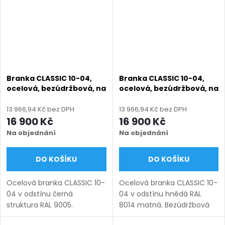
montáž po...
Branka CLASSIC 10-04,
Branka CLASSIC 10-04,
ocelová, bezúdržbová, na
ocelová, bezúdržbová, na
míru (šířka 800–1350 mm,
míru (šířka 800–1350 mm,
výška 1000–1950 mm),
výška 1000–1950 mm),
13 966,94 Kč bez DPH
13 966,94 Kč bez DPH
černá struktura RAL 9005
hnědá RAL 8014 matná
16 900 Kč
16 900 Kč
Na objednání
Na objednání
DO KOŠÍKU
DO KOŠÍKU
Ocelová branka CLASSIC 10-
Ocelová branka CLASSIC 10-
04 v odstínu černá
04 v odstínu hnědá RAL
struktura RAL 9005.
8014 matná. Bezúdržbová
Bezúdržbová ocel (žárový
ocel (žárový zinek +