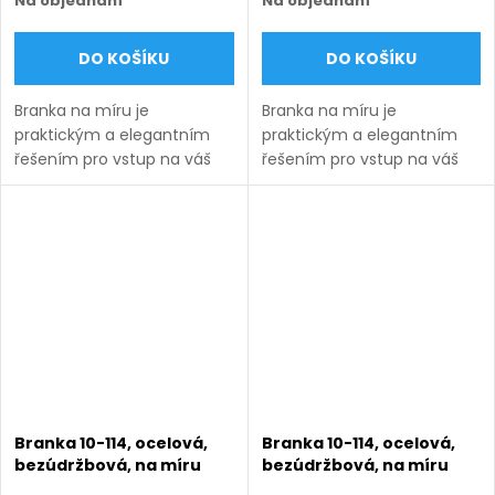
Na objednání
Na objednání
DO KOŠÍKU
DO KOŠÍKU
Branka na míru je
Branka na míru je
praktickým a elegantním
praktickým a elegantním
řešením pro vstup na váš
řešením pro vstup na váš
pozemek. Vyrábíme ji v
pozemek. Vyrábíme ji v
šířkách od 800 do 1350 mm
šířkách od 800 do 1350 mm
a výškách od 750 do 2000
a výškách od 750 do 2000
mm podle zvoleného
mm podle zvoleného
modelu a...
modelu a...
Branka 10-114, ocelová,
Branka 10-114, ocelová,
bezúdržbová, na míru
bezúdržbová, na míru
(šířka 800–1350 mm,
(šířka 800–1350 mm,