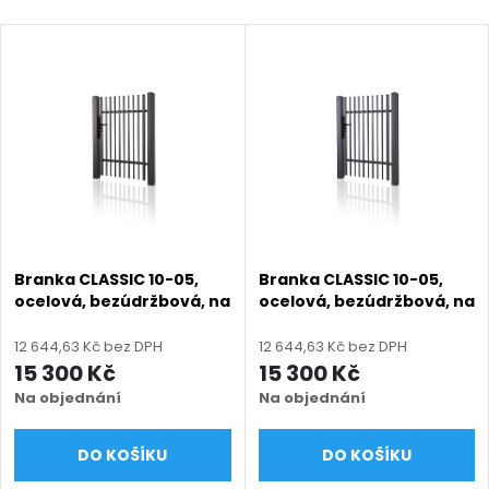
a
Nejdražší
V
Nejprodávanější
z
ý
Abecedně
e
p
n
i
í
s
p
Branka CLASSIC 10-05,
Branka CLASSIC 10-05,
ocelová, bezúdržbová, na
ocelová, bezúdržbová, na
p
míru (šířka 800–1350 mm,
míru (šířka 800–1350 mm,
r
výška 1000–1750 mm),
výška 1000–1750 mm),
12 644,63 Kč bez DPH
12 644,63 Kč bez DPH
r
antracit RAL 7016 matná
černá RAL 9005 matná
15 300 Kč
15 300 Kč
o
Na objednání
Na objednání
o
d
DO KOŠÍKU
DO KOŠÍKU
d