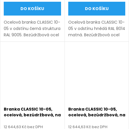
DO KOŠÍKU
DO KOŠÍKU
Ocelová branka CLASSIC 10-
Ocelová branka CLASSIC 10-
05 v odstínu černá struktura
05 v odstínu hnědá RAL 8014
RAL 9005. Bezúdržbová ocel
matná. Bezúdržbová ocel
(žárový zinek + práškový
(žárový zinek + práškový
lak), výroba na míru (šířka
lak), výroba na míru (šířka
800–1350 mm, výška 1000–
800–1350 mm, výška 1000–
1750 mm), montáž...
1750 mm), montáž po...
Branka CLASSIC 10-05,
Branka CLASSIC 10-05,
ocelová, bezúdržbová, na
ocelová, bezúdržbová, na
míru (šířka 800–1350 mm,
míru (šířka 800–1350 mm,
výška 1000–1750 mm),
výška 1000–1750 mm),
12 644,63 Kč bez DPH
12 644,63 Kč bez DPH