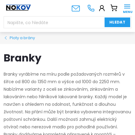
Přejít
NÁKUPNÍ
na
KOŠÍK
obsah
HLEDAT
Ploty a brány
Branky
Branky vyrábíme na míru podle požadovaných rozměrů v
šířce od 800 do 1350 mm a výšce od 1000 do 2250 mm.
Nabízíme varianty z oceli se zinkováním, zinkováním a
lakováním nebo hliníkové lakované branky. Každý model je
navržen s ohledem na odolnost, funkčnost a dlouhou
životnost. Na přání může být branka vybavena integrovanou
poštovní schránkou. Další možnosti zahrnují elektrický
otvírač nebo nerezové madlo pro pohodlné používání.
Branky dodáváme kompletně připravené k montáži –