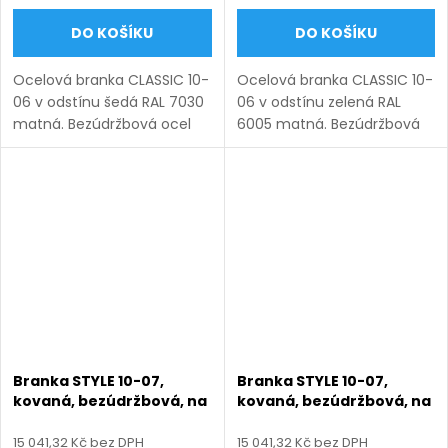
DO KOŠÍKU
DO KOŠÍKU
Ocelová branka CLASSIC 10-
Ocelová branka CLASSIC 10-
06 v odstínu šedá RAL 7030
06 v odstínu zelená RAL
matná. Bezúdržbová ocel
6005 matná. Bezúdržbová
(žárový zinek + práškový
ocel (žárový zinek +
lak), výroba na míru (šířka
práškový lak), výroba na
800–1350 mm, výška 1000–
míru (šířka 800–1350 mm,
1950 mm), montáž po...
výška 1000–1950 mm),
montáž po...
Branka STYLE 10-07,
Branka STYLE 10-07,
kovaná, bezúdržbová, na
kovaná, bezúdržbová, na
míru (šířka 800–1350 mm,
míru (šířka 800–1350 mm,
výška 1000–1750 mm),
výška 1000–1750 mm),
15 041,32 Kč bez DPH
15 041,32 Kč bez DPH