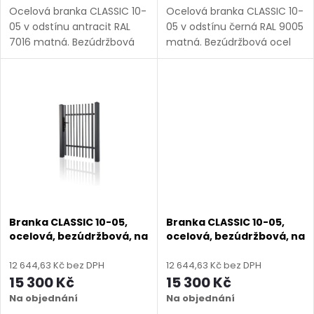
u
Ocelová branka CLASSIC 10-
Ocelová branka CLASSIC 10-
u
05 v odstínu antracit RAL
05 v odstínu černá RAL 9005
k
7016 matná. Bezúdržbová
matná. Bezúdržbová ocel
k
ocel (žárový zinek +
(žárový zinek + práškový
práškový lak), výroba na
lak), výroba na míru (šířka
t
míru (šířka 800–1350 mm,
800–1350 mm, výška 1000–
t
výška 1000–1750 mm),
1750 mm), montáž po...
ů
montáž po...
ů
Branka CLASSIC 10-05,
Branka CLASSIC 10-05,
ocelová, bezúdržbová, na
ocelová, bezúdržbová, na
míru (šířka 800–1350 mm,
míru (šířka 800–1350 mm,
výška 1000–1750 mm),
výška 1000–1750 mm),
12 644,63 Kč bez DPH
12 644,63 Kč bez DPH
černá struktura RAL 9005
hnědá RAL 8014 matná
15 300 Kč
15 300 Kč
Na objednání
Na objednání