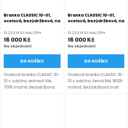
Branka CLASSIC 10-01,
Branka CLASSIC 10-01,
ocelová, bezúdržbová, na
ocelová, bezúdržbová, na
míru (šířka 800–1350 mm,
míru (šířka 800–1350 mm,
výška 1000–1950 mm),
výška 1000–1950 mm),
13 223,14 Kč bez DPH
13 223,14 Kč bez DPH
antracit RAL 7016 matná
černá RAL 9005 matná
16 000 Kč
16 000 Kč
Na objednání
Na objednání
DO KOŠÍKU
DO KOŠÍKU
Ocelová branka CLASSIC 10-
Ocelová branka CLASSIC 10-
01 v odstínu antracit RAL
01 v odstínu černá RAL 9005
7016 matná. Bezúdržbová
matná. Bezúdržbová ocel
ocel (žárový zinek +
(žárový zinek + práškový
práškový lak), výroba na
lak), výroba na míru (šířka
míru (šířka 800–1350 mm,
800–1350 mm, výška 1000–
výška 1000–1950 mm),
1950 mm), montáž po...
montáž po...