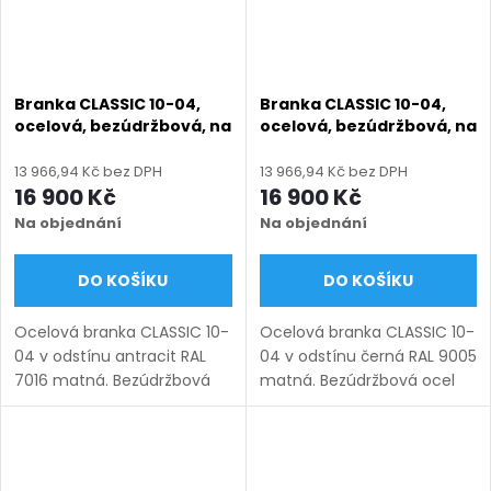
Branka CLASSIC 10-04,
Branka CLASSIC 10-04,
ocelová, bezúdržbová, na
ocelová, bezúdržbová, na
míru (šířka 800–1350 mm,
míru (šířka 800–1350 mm,
výška 1000–1950 mm),
výška 1000–1950 mm),
13 966,94 Kč bez DPH
13 966,94 Kč bez DPH
antracit RAL 7016 matná
černá RAL 9005 matná
16 900 Kč
16 900 Kč
Na objednání
Na objednání
DO KOŠÍKU
DO KOŠÍKU
Ocelová branka CLASSIC 10-
Ocelová branka CLASSIC 10-
04 v odstínu antracit RAL
04 v odstínu černá RAL 9005
7016 matná. Bezúdržbová
matná. Bezúdržbová ocel
ocel (žárový zinek +
(žárový zinek + práškový
práškový lak), výroba na
lak), výroba na míru (šířka
míru (šířka 800–1350 mm,
800–1350 mm, výška 1000–
výška 1000–1950 mm),
1950 mm), montáž po...