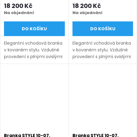
antracit RAL 7016 matná
černá RAL 9005 matná
18 200 Kč
18 200 Kč
Na objednání
Na objednání
DO KOŠÍKU
DO KOŠÍKU
Elegantní vchodová branka
Elegantní vchodová branka
v kovaném stylu. Vzdušné
v kovaném stylu. Vzdušné
provedení s plnými svislými
provedení s plnými svislými
pruty 12×12 mm působí
pruty 12×12 mm působí
lehce a nadčasově. Výroba
lehce a nadčasově. Výroba
na míru, bezúdržbové
na míru, bezúdržbové
provedení....
provedení....
Branka STYLE 10-07,
Branka STYLE 10-07,