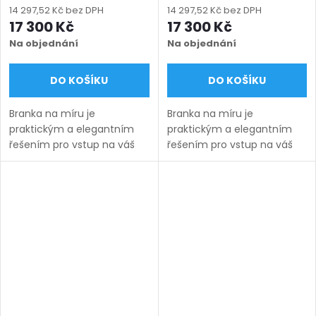
výška 750–2000 mm),
výška 750–2000 mm),
14 297,52 Kč bez DPH
14 297,52 Kč bez DPH
černá struktura RAL 9005
hnědá RAL 8014 matná
17 300 Kč
17 300 Kč
Na objednání
Na objednání
DO KOŠÍKU
DO KOŠÍKU
Branka na míru je
Branka na míru je
praktickým a elegantním
praktickým a elegantním
řešením pro vstup na váš
řešením pro vstup na váš
pozemek. Vyrábíme ji v
pozemek. Vyrábíme ji v
šířkách od 800 do 1350 mm
šířkách od 800 do 1350 mm
a výškách od 750 do 2000
a výškách od 750 do 2000
mm podle zvoleného
mm podle zvoleného
modelu a...
modelu a...