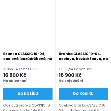
zinek + práškový lak),
práškový lak), výroba na
výroba na míru (šířka 800–
míru (šířka 800–1350 mm,
1350 mm, výška 1000–1950
výška 1000–1950 mm),
mm), montáž...
montáž po...
Branka CLASSIC 10-04,
Branka CLASSIC 10-04,
ocelová, bezúdržbová, na
ocelová, bezúdržbová, na
míru (šířka 800–1350 mm,
míru (šířka 800–1350 mm,
výška 1000–1950 mm),
výška 1000–1950 mm),
13 966,94 Kč bez DPH
13 966,94 Kč bez DPH
hnědá RAL 8019 matná
modrá RAL 5010 matná
16 900 Kč
16 900 Kč
Na objednání
Na objednání
DO KOŠÍKU
DO KOŠÍKU
Ocelová branka CLASSIC 10-
Ocelová branka CLASSIC 10-
04 v odstínu hnědá RAL
04 v odstínu modrá RAL