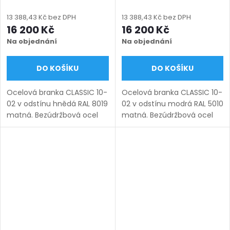
míru (šířka 800–1350 mm,
míru (šířka 800–1350 mm,
výška 1000–1750 mm),
výška 1000–1750 mm),
13 388,43 Kč bez DPH
13 388,43 Kč bez DPH
hnědá RAL 8019 matná
modrá RAL 5010 matná
16 200 Kč
16 200 Kč
Na objednání
Na objednání
DO KOŠÍKU
DO KOŠÍKU
Ocelová branka CLASSIC 10-
Ocelová branka CLASSIC 10-
02 v odstínu hnědá RAL 8019
02 v odstínu modrá RAL 5010
matná. Bezúdržbová ocel
matná. Bezúdržbová ocel
(žárový zinek + práškový
(žárový zinek + práškový
lak), výroba na míru (šířka
lak), výroba na míru (šířka
800–1350 mm, výška 1000–
800–1350 mm, výška 1000–
1750 mm), montáž po...
1750 mm), montáž po...