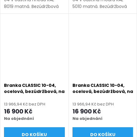
8019 matná. Bezúdržbová
5010 matná. Bezúdržbová
ocel (žárový zinek +
ocel (žárový zinek +
práškový lak), výroba na
práškový lak), výroba na
míru (šířka 800–1350 mm,
míru (šířka 800–1350 mm,
výška 1000–1950 mm),
výška 1000–1950 mm),
montáž po...
montáž po...
Branka CLASSIC 10-04,
Branka CLASSIC 10-04,
ocelová, bezúdržbová, na
ocelová, bezúdržbová, na
míru (šířka 800–1350 mm,
míru (šířka 800–1350 mm,
výška 1000–1950 mm),
výška 1000–1950 mm),
13 966,94 Kč bez DPH
13 966,94 Kč bez DPH
šedá RAL 7030 matná
zelená RAL 6005 matná
16 900 Kč
16 900 Kč
Na objednání
Na objednání
DO KOŠÍKU
DO KOŠÍKU