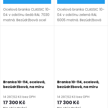
Ocelová branka CLASSIC 10-
Ocelová branka CLASSIC 10-
04 v odstínu šedá RAL 7030
04 v odstínu zelená RAL
matná. Bezúdržbová ocel
6005 matná. Bezúdržbová
(žárový zinek + práškový
ocel (žárový zinek +
lak), výroba na míru (šířka
práškový lak), výroba na
800–1350 mm, výška 1000–
míru (šířka 800–1350 mm,
1950 mm), montáž po...
výška 1000–1950 mm),
montáž po...
Branka 10-114, ocelová,
Branka 10-114, ocelová,
bezúdržbová, na míru
bezúdržbová, na míru
(šířka 800–1350 mm,
(šířka 800–1350 mm,
výška 750–2000 mm),
výška 750–2000 mm),
14 297,52 Kč bez DPH
14 297,52 Kč bez DPH
antracit RAL 7016 matná
černá RAL 9005 matná
17 300 Kč
17 300 Kč