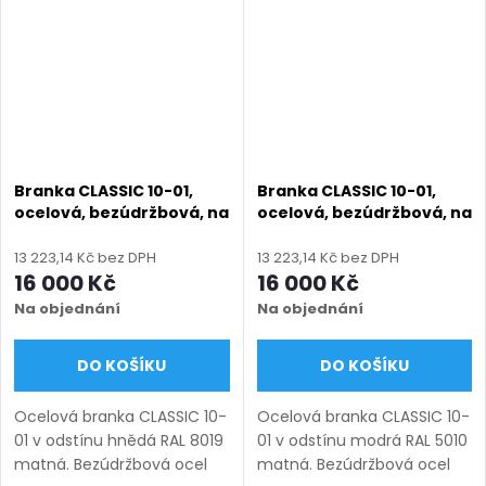
1950 mm), montáž...
1950 mm), montáž po...
Branka CLASSIC 10-01,
Branka CLASSIC 10-01,
ocelová, bezúdržbová, na
ocelová, bezúdržbová, na
míru (šířka 800–1350 mm,
míru (šířka 800–1350 mm,
výška 1000–1950 mm),
výška 1000–1950 mm),
13 223,14 Kč bez DPH
13 223,14 Kč bez DPH
hnědá RAL 8019 matná
modrá RAL 5010 matná
16 000 Kč
16 000 Kč
Na objednání
Na objednání
DO KOŠÍKU
DO KOŠÍKU
Ocelová branka CLASSIC 10-
Ocelová branka CLASSIC 10-
01 v odstínu hnědá RAL 8019
01 v odstínu modrá RAL 5010
matná. Bezúdržbová ocel
matná. Bezúdržbová ocel