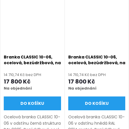
míru (šířka 800–1350 mm,
800–1350 mm, výška 1000–
výška 1000–1950 mm),
1950 mm), montáž po...
montáž po...
Branka CLASSIC 10-06,
Branka CLASSIC 10-06,
ocelová, bezúdržbová, na
ocelová, bezúdržbová, na
míru (šířka 800–1350 mm,
míru (šířka 800–1350 mm,
výška 1000–1950 mm),
výška 1000–1950 mm),
14 710,74 Kč bez DPH
14 710,74 Kč bez DPH
černá struktura RAL 9005
hnědá RAL 8014 matná
17 800 Kč
17 800 Kč
Na objednání
Na objednání
DO KOŠÍKU
DO KOŠÍKU
Ocelová branka CLASSIC 10-
Ocelová branka CLASSIC 10-
06 v odstínu černá struktura
06 v odstínu hnědá RAL