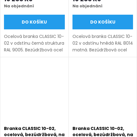
Na objednání
Na objednání
DO KOŠÍKU
DO KOŠÍKU
Ocelová branka CLASSIC 10-
Ocelová branka CLASSIC 10-
02 v odstínu černá struktura
02 v odstínu hnědá RAL 8014
RAL 9005. Bezúdržbová ocel
matná. Bezúdržbová ocel
(žárový zinek + práškový
(žárový zinek + práškový
lak), výroba na míru (šířka
lak), výroba na míru (šířka
800–1350 mm, výška 1000–
800–1350 mm, výška 1000–
1750 mm), montáž...
1750 mm), montáž po...
Branka CLASSIC 10-02,
Branka CLASSIC 10-02,
ocelová, bezúdržbová, na
ocelová, bezúdržbová, na