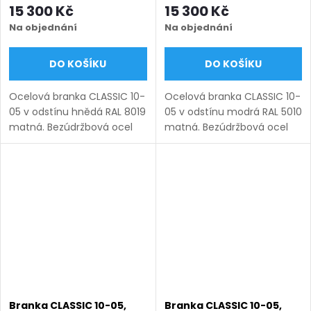
hnědá RAL 8019 matná
modrá RAL 5010 matná
15 300 Kč
15 300 Kč
Na objednání
Na objednání
DO KOŠÍKU
DO KOŠÍKU
Ocelová branka CLASSIC 10-
Ocelová branka CLASSIC 10-
05 v odstínu hnědá RAL 8019
05 v odstínu modrá RAL 5010
matná. Bezúdržbová ocel
matná. Bezúdržbová ocel
(žárový zinek + práškový
(žárový zinek + práškový
lak), výroba na míru (šířka
lak), výroba na míru (šířka
800–1350 mm, výška 1000–
800–1350 mm, výška 1000–
1750 mm), montáž po...
1750 mm), montáž po...
Branka CLASSIC 10-05,
Branka CLASSIC 10-05,