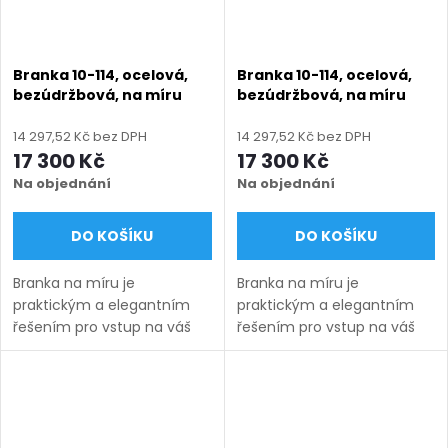
Branka 10-114, ocelová,
Branka 10-114, ocelová,
bezúdržbová, na míru
bezúdržbová, na míru
(šířka 800–1350 mm,
(šířka 800–1350 mm,
výška 750–2000 mm),
výška 750–2000 mm),
14 297,52 Kč bez DPH
14 297,52 Kč bez DPH
šedá RAL 7030 matná
zelená RAL 6005 matná
17 300 Kč
17 300 Kč
Na objednání
Na objednání
DO KOŠÍKU
DO KOŠÍKU
Branka na míru je
Branka na míru je
praktickým a elegantním
praktickým a elegantním
řešením pro vstup na váš
řešením pro vstup na váš
pozemek. Vyrábíme ji v
pozemek. Vyrábíme ji v
šířkách od 800 do 1350 mm
šířkách od 800 do 1350 mm
a výškách od 750 do 2000
a výškách od 750 do 2000
mm podle zvoleného
mm podle zvoleného
modelu a...
modelu a...