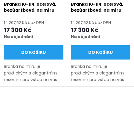
Branka 10-114, ocelová,
Branka 10-114, ocelová,
bezúdržbová, na míru
bezúdržbová, na míru
(šířka 800–1350 mm,
(šířka 800–1350 mm,
výška 750–2000 mm),
výška 750–2000 mm),
14 297,52 Kč bez DPH
14 297,52 Kč bez DPH
hnědá RAL 8019 matná
modrá RAL 5010 matná
17 300 Kč
17 300 Kč
Na objednání
Na objednání
DO KOŠÍKU
DO KOŠÍKU
Branka na míru je
Branka na míru je
praktickým a elegantním
praktickým a elegantním
řešením pro vstup na váš
řešením pro vstup na váš
pozemek. Vyrábíme ji v
pozemek. Vyrábíme ji v
šířkách od 800 do 1350 mm
šířkách od 800 do 1350 mm
a výškách od 750 do 2000
a výškách od 750 do 2000
mm podle zvoleného
mm podle zvoleného
modelu a...
modelu a...