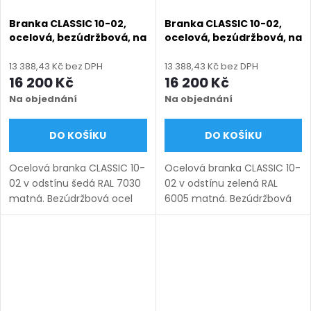
Branka CLASSIC 10-02,
Branka CLASSIC 10-02,
ocelová, bezúdržbová, na
ocelová, bezúdržbová, na
míru (šířka 800–1350 mm,
míru (šířka 800–1350 mm,
výška 1000–1750 mm),
výška 1000–1750 mm),
13 388,43 Kč bez DPH
13 388,43 Kč bez DPH
šedá RAL 7030 matná
zelená RAL 6005 matná
16 200 Kč
16 200 Kč
Na objednání
Na objednání
DO KOŠÍKU
DO KOŠÍKU
Ocelová branka CLASSIC 10-
Ocelová branka CLASSIC 10-
02 v odstínu šedá RAL 7030
02 v odstínu zelená RAL
matná. Bezúdržbová ocel
6005 matná. Bezúdržbová
(žárový zinek + práškový
ocel (žárový zinek +
lak), výroba na míru (šířka
práškový lak), výroba na
800–1350 mm, výška 1000–
míru (šířka 800–1350 mm,
1750 mm), montáž po...
výška 1000–1750 mm),
montáž po...