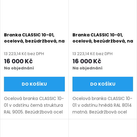
Branka CLASSIC 10-01,
Branka CLASSIC 10-01,
ocelová, bezúdržbová, na
ocelová, bezúdržbová, na
míru (šířka 800–1350 mm,
míru (šířka 800–1350 mm,
výška 1000–1950 mm),
výška 1000–1950 mm),
13 223,14 Kč bez DPH
13 223,14 Kč bez DPH
černá struktura RAL 9005
hnědá RAL 8014 matná
16 000 Kč
16 000 Kč
Na objednání
Na objednání
DO KOŠÍKU
DO KOŠÍKU
Ocelová branka CLASSIC 10-
Ocelová branka CLASSIC 10-
01 v odstínu černá struktura
01 v odstínu hnědá RAL 8014
RAL 9005. Bezúdržbová ocel
matná. Bezúdržbová ocel
(žárový zinek + práškový
(žárový zinek + práškový
lak), výroba na míru (šířka
lak), výroba na míru (šířka
800–1350 mm, výška 1000–
800–1350 mm, výška 1000–