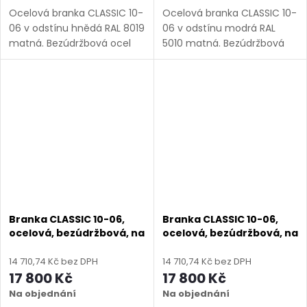
Ocelová branka CLASSIC 10-
Ocelová branka CLASSIC 10-
06 v odstínu hnědá RAL 8019
06 v odstínu modrá RAL
matná. Bezúdržbová ocel
5010 matná. Bezúdržbová
(žárový zinek + práškový
ocel (žárový zinek +
lak), výroba na míru (šířka
práškový lak), výroba na
800–1350 mm, výška 1000–
míru (šířka 800–1350 mm,
1950 mm), montáž po...
výška 1000–1950 mm),
montáž po...
Branka CLASSIC 10-06,
Branka CLASSIC 10-06,
ocelová, bezúdržbová, na
ocelová, bezúdržbová, na
míru (šířka 800–1350 mm,
míru (šířka 800–1350 mm,
výška 1000–1950 mm),
výška 1000–1950 mm),
14 710,74 Kč bez DPH
14 710,74 Kč bez DPH
šedá RAL 7030 matná
zelená RAL 6005 matná
17 800 Kč
17 800 Kč
Na objednání
Na objednání