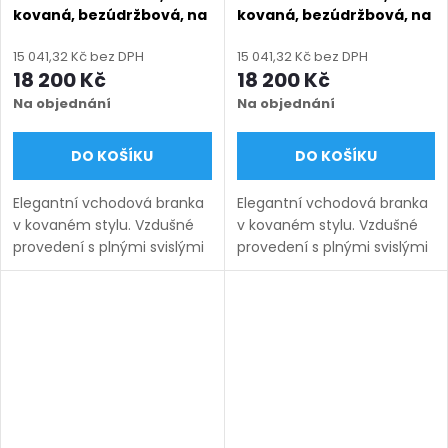
kovaná, bezúdržbová, na
kovaná, bezúdržbová, na
míru (šířka 800–1350 mm,
míru (šířka 800–1350 mm,
výška 1000–1750 mm),
výška 1000–1750 mm),
15 041,32 Kč bez DPH
15 041,32 Kč bez DPH
černá struktura RAL 9005
hnědá RAL 8014 matná
18 200 Kč
18 200 Kč
Na objednání
Na objednání
DO KOŠÍKU
DO KOŠÍKU
Elegantní vchodová branka
Elegantní vchodová branka
v kovaném stylu. Vzdušné
v kovaném stylu. Vzdušné
provedení s plnými svislými
provedení s plnými svislými
pruty 12×12 mm působí
pruty 12×12 mm působí
lehce a nadčasově. Výroba
lehce a nadčasově. Výroba
na míru, bezúdržbové
na míru, bezúdržbové
provedení....
provedení....