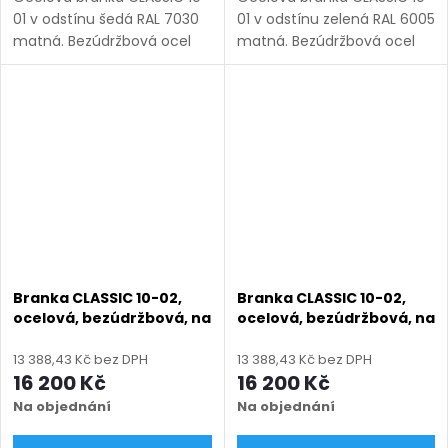
01 v odstínu šedá RAL 7030
01 v odstínu zelená RAL 6005
matná. Bezúdržbová ocel
matná. Bezúdržbová ocel
(žárový zinek + práškový
(žárový zinek + práškový
lak), výroba na míru (šířka
lak), výroba na míru (šířka
800–1350 mm, výška 1000–
800–1350 mm, výška 1000–
1950 mm), montáž po...
1950 mm), montáž po...
Branka CLASSIC 10-02,
Branka CLASSIC 10-02,
ocelová, bezúdržbová, na
ocelová, bezúdržbová, na
míru (šířka 800–1350 mm,
míru (šířka 800–1350 mm,
výška 1000–1750 mm),
výška 1000–1750 mm),
13 388,43 Kč bez DPH
13 388,43 Kč bez DPH
antracit RAL 7016 matná
černá RAL 9005 matná
16 200 Kč
16 200 Kč
Na objednání
Na objednání