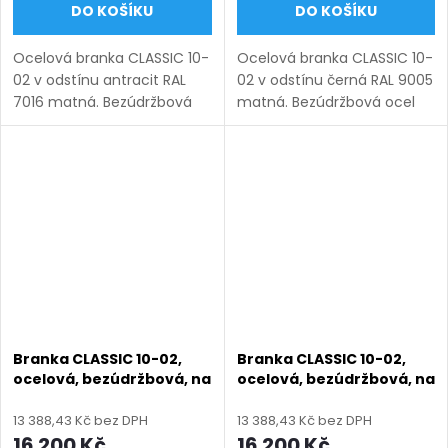
DO KOŠÍKU
DO KOŠÍKU
Ocelová branka CLASSIC 10-
Ocelová branka CLASSIC 10-
02 v odstínu antracit RAL
02 v odstínu černá RAL 9005
7016 matná. Bezúdržbová
matná. Bezúdržbová ocel
ocel (žárový zinek +
(žárový zinek + práškový
práškový lak), výroba na
lak), výroba na míru (šířka
míru (šířka 800–1350 mm,
800–1350 mm, výška 1000–
výška 1000–1750 mm),
1750 mm), montáž po...
montáž po...
Branka CLASSIC 10-02,
Branka CLASSIC 10-02,
ocelová, bezúdržbová, na
ocelová, bezúdržbová, na
míru (šířka 800–1350 mm,
míru (šířka 800–1350 mm,
výška 1000–1750 mm),
výška 1000–1750 mm),
13 388,43 Kč bez DPH
13 388,43 Kč bez DPH
černá struktura RAL 9005
hnědá RAL 8014 matná
16 200 Kč
16 200 Kč