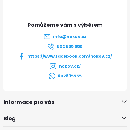
p
a
t
info
@
nokov.cz
í
602 835 555
https://www.facebook.com/nokov.cz/
nokov.cz/
602835555
Informace pro vás
Blog