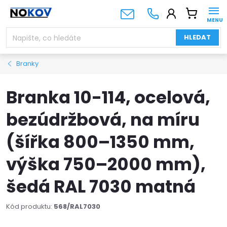
Přejít
NÁKUPNÍ
na
KOŠÍK
obsah
HLEDAT
Branky
Branka 10-114, ocelová,
bezúdržbová, na míru
(šířka 800–1350 mm,
výška 750–2000 mm),
šedá RAL 7030 matná
Kód produktu:
568/RAL7030