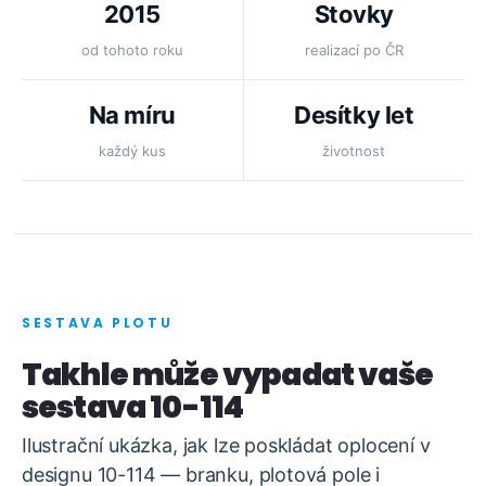
2015
Stovky
od tohoto roku
realizací po ČR
Na míru
Desítky let
každý kus
životnost
SESTAVA PLOTU
Takhle může vypadat vaše
sestava 10-114
Ilustrační ukázka, jak lze poskládat oplocení v
designu 10-114 — branku, plotová pole i