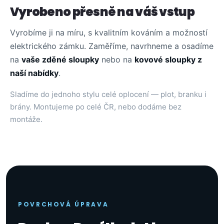
Vyrobeno přesně na váš vstup
Vyrobíme ji na míru, s kvalitním kováním a možností
elektrického zámku. Zaměříme, navrhneme a osadíme
na
vaše zděné sloupky
nebo na
kovové sloupky z
naší nabídky
.
Sladíme do jednoho stylu celé oplocení — plot, branku i
brány. Montujeme po celé ČR, nebo dodáme bez
montáže.
POVRCHOVÁ ÚPRAVA