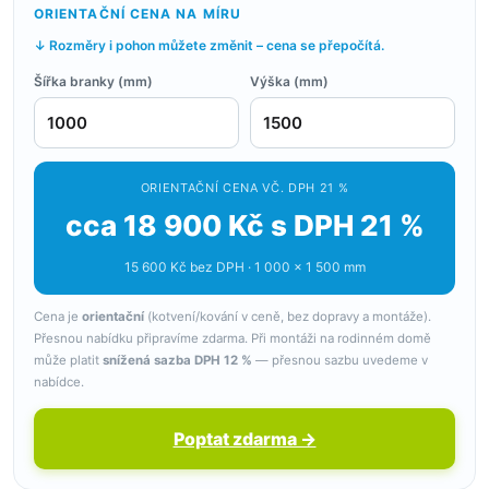
ORIENTAČNÍ CENA NA MÍRU
↓ Rozměry i pohon můžete změnit – cena se přepočítá.
Šířka branky (mm)
Výška (mm)
ORIENTAČNÍ CENA VČ. DPH 21 %
cca 18 900 Kč s DPH 21 %
15 600 Kč bez DPH · 1 000 × 1 500 mm
Cena je
orientační
(kotvení/kování v ceně, bez dopravy a montáže).
Přesnou nabídku připravíme zdarma. Při montáži na rodinném domě
může platit
snížená sazba DPH 12 %
— přesnou sazbu uvedeme v
nabídce.
Poptat zdarma →