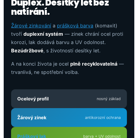
Duplex. Desítky let bez
natírání.
Žárové zinkování
a
prášková barva
(komaxit)
tvoří
duplexní systém
— zinek chrání ocel proti
korozi, lak dodává barvu a UV odolnost.
Bezúdržbové
, s životností desítky let.
A na konci života je ocel
plně recyklovatelná
—
trvanlivá, ne spotřební volba.
Ocelový profil
nosný základ
Žárový zinek
antikorozní ochrana
Práškový lak
barva + UV odolnost