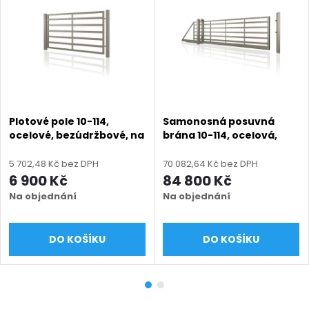
Plotové pole 10-114,
Samonosná posuvná
ocelové, bezúdržbové, na
brána 10-114, ocelová,
míru (šířka 300–3300
bezúdržbová, na míru
mm, výška 750–2000
(šířka 1500 - 6000 mm,
5 702,48 Kč bez DPH
70 082,64 Kč bez DPH
mm), šedá RAL 7030
výška 750 - 2000 mm),
6 900 Kč
84 800 Kč
matná
šedá RAL 7030 matná
Na objednání
Na objednání
DO KOŠÍKU
DO KOŠÍKU