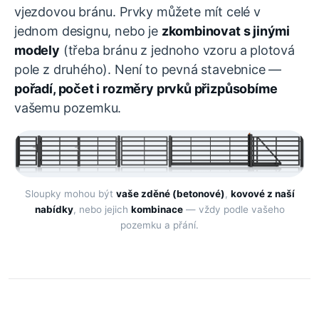
vjezdovou bránu. Prvky můžete mít celé v
jednom designu, nebo je
zkombinovat s jinými
modely
(třeba bránu z jednoho vzoru a plotová
pole z druhého). Není to pevná stavebnice —
pořadí, počet i rozměry prvků přizpůsobíme
vašemu pozemku.
Sloupky mohou být
vaše zděné (betonové)
,
kovové z naší
nabídky
, nebo jejich
kombinace
— vždy podle vašeho
pozemku a přání.