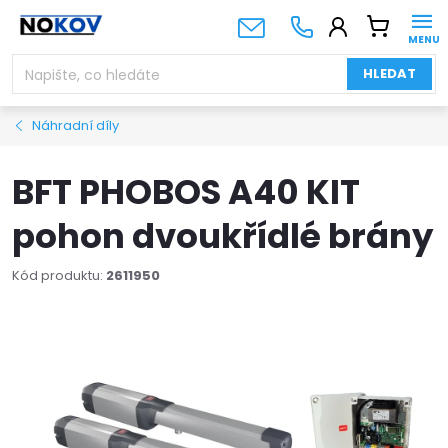
Přejít
NÁKUPNÍ
na
KOŠÍK
obsah
HLEDAT
Náhradní díly
BFT PHOBOS A40 KIT
pohon dvoukřídlé brány
Kód produktu:
2611950