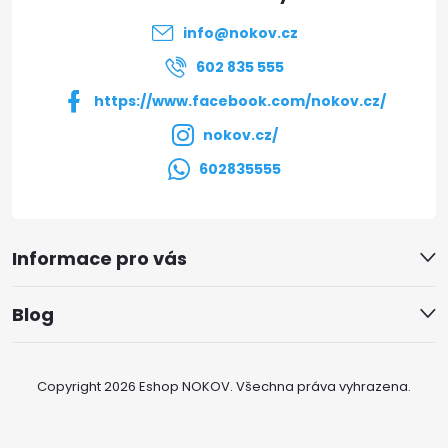
t
info
@
nokov.cz
í
602 835 555
https://www.facebook.com/nokov.cz/
nokov.cz/
602835555
Informace pro vás
Blog
Copyright 2026
Eshop NOKOV
. Všechna práva vyhrazena.