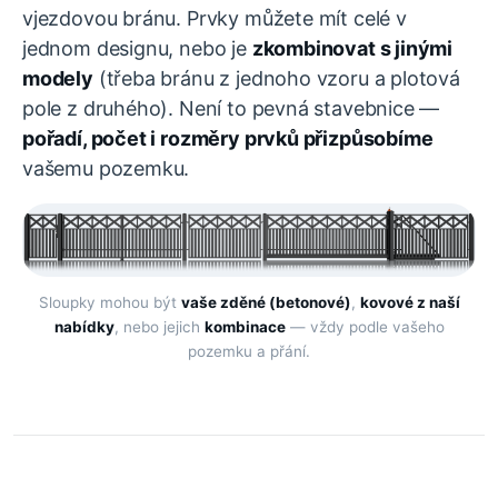
vjezdovou bránu. Prvky můžete mít celé v
jednom designu, nebo je
zkombinovat s jinými
modely
(třeba bránu z jednoho vzoru a plotová
pole z druhého). Není to pevná stavebnice —
pořadí, počet i rozměry prvků přizpůsobíme
vašemu pozemku.
Sloupky mohou být
vaše zděné (betonové)
,
kovové z naší
nabídky
, nebo jejich
kombinace
— vždy podle vašeho
pozemku a přání.