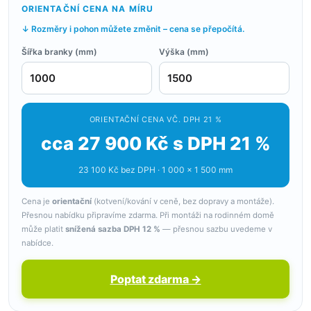
ORIENTAČNÍ CENA NA MÍRU
↓ Rozměry i pohon můžete změnit – cena se přepočítá.
Šířka branky (mm)
Výška (mm)
ORIENTAČNÍ CENA VČ. DPH 21 %
cca 27 900 Kč s DPH 21 %
23 100 Kč bez DPH · 1 000 × 1 500 mm
Cena je
orientační
(kotvení/kování v ceně, bez dopravy a montáže).
Přesnou nabídku připravíme zdarma. Při montáži na rodinném domě
může platit
snížená sazba DPH 12 %
— přesnou sazbu uvedeme v
nabídce.
Poptat zdarma →