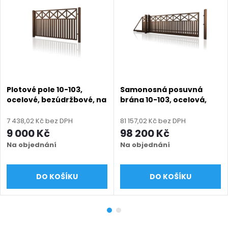
Plotové pole 10-103,
Samonosná posuvná
ocelové, bezúdržbové, na
brána 10-103, ocelová,
míru (šířka 500–3300
bezúdržbová, na míru
mm, výška 800–1950
(šířka 1500 - 6000 mm,
7 438,02 Kč bez DPH
81 157,02 Kč bez DPH
mm), hnědá RAL 8014
výška 1000 - 1950 mm),
9 000 Kč
98 200 Kč
matná
hnědá RAL 8014 matná
Na objednání
Na objednání
DO KOŠÍKU
DO KOŠÍKU