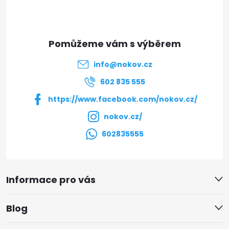
p
a
t
info
@
nokov.cz
í
602 835 555
https://www.facebook.com/nokov.cz/
nokov.cz/
602835555
Informace pro vás
Blog