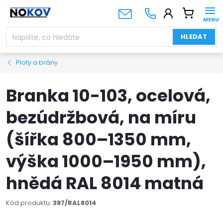
Přejít
NÁKUPNÍ
na
KOŠÍK
obsah
HLEDAT
Ploty a brány
Branka 10-103, ocelová,
bezúdržbová, na míru
(šířka 800–1350 mm,
výška 1000–1950 mm),
hnědá RAL 8014 matná
Kód produktu:
387/RAL8014