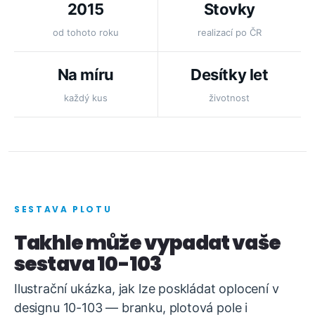
2015
Stovky
od tohoto roku
realizací po ČR
Na míru
Desítky let
každý kus
životnost
SESTAVA PLOTU
Takhle může vypadat vaše
sestava 10-103
Ilustrační ukázka, jak lze poskládat oplocení v
designu 10-103 — branku, plotová pole i