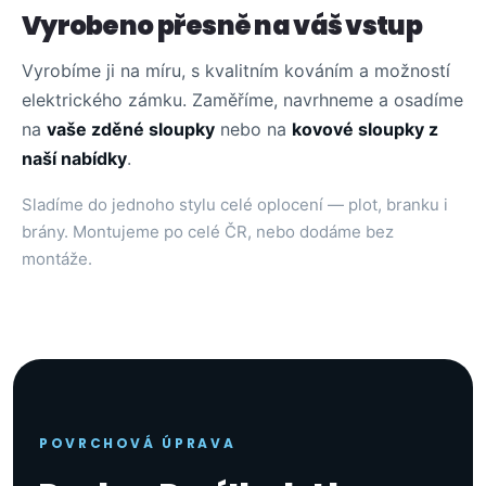
Vyrobeno přesně na váš vstup
Vyrobíme ji na míru, s kvalitním kováním a možností
elektrického zámku. Zaměříme, navrhneme a osadíme
na
vaše zděné sloupky
nebo na
kovové sloupky z
naší nabídky
.
Sladíme do jednoho stylu celé oplocení — plot, branku i
brány. Montujeme po celé ČR, nebo dodáme bez
montáže.
POVRCHOVÁ ÚPRAVA