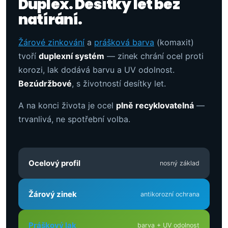
Duplex. Desítky let bez
natírání.
Žárové zinkování
a
prášková barva
(komaxit)
tvoří
duplexní systém
— zinek chrání ocel proti
korozi, lak dodává barvu a UV odolnost.
Bezúdržbové
, s životností desítky let.
A na konci života je ocel
plně recyklovatelná
—
trvanlivá, ne spotřební volba.
Ocelový profil
nosný základ
Žárový zinek
antikorozní ochrana
Práškový lak
barva + UV odolnost