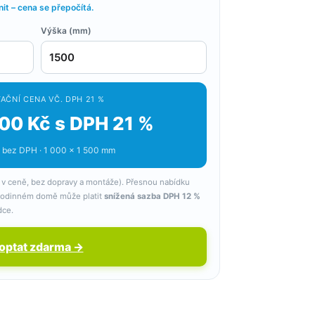
t – cena se přepočítá.
Výška (mm)
AČNÍ CENA VČ. DPH 21 %
00 Kč s DPH 21 %
 bez DPH · 1 000 × 1 500 mm
 v ceně, bez dopravy a montáže). Přesnou nabídku
 rodinném domě může platit
snížená sazba DPH 12 %
dce.
optat zdarma →