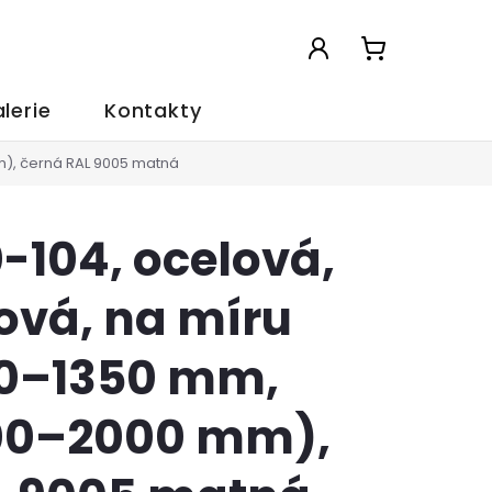
NÁKUPNÍ
KOŠÍK
lerie
Kontakty
m), černá RAL 9005 matná
-104, ocelová,
ová, na míru
00–1350 mm,
00–2000 mm),