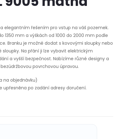
L 9005 matná
m a elegantním řešením pro vstup na váš pozemek.
0 do 1350 mm a výškách od 1000 do 2000 mm podle
ce. Branku je možné dodat s kovovými sloupky nebo
sloupky. Na přání ji lze vybavit elektrickým
ání a vyšší bezpečnost. Nabízíme různé designy a
u bezúdržbovou povrchovou úpravou.
a na objednávku)
 upřesněna po zadání adresy doručení.
U