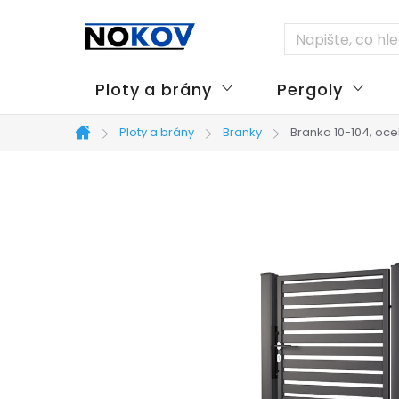
Přejít
na
obsah
Ploty a brány
Pergoly
Ploty a brány
Branky
Branka 10-104, oc
Domů