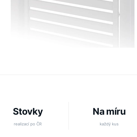
Stovky
Na míru
realizací po ČR
každý kus