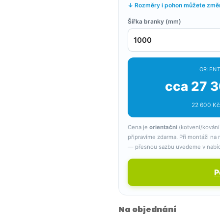
↓ Rozměry i pohon můžete změni
Šířka branky (mm)
ORIENT
cca 27 3
22 600 Kč
Cena je
orientační
(kotvení/kování
připravíme zdarma. Při montáži na
— přesnou sazbu uvedeme v nabí
P
Na objednání