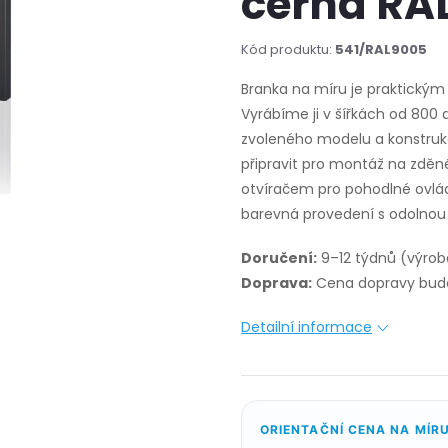
černá RA
Kód produktu:
541/RAL9005
Branka na míru je praktický
Vyrábíme ji v šířkách od 80
zvoleného modelu a konstruk
připravit pro montáž na zděné 
otvíračem pro pohodlné ovlád
barevná provedení s odolno
Doručení:
9–12 týdnů (výrob
Doprava:
Cena dopravy bude
Detailní informace
ORIENTAČNÍ CENA NA MÍR