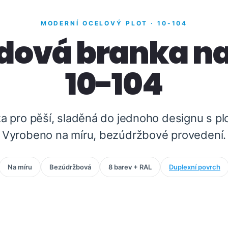
MODERNÍ OCELOVÝ PLOT · 10-104
dová branka na
10-104
a pro pěší, sladěná do jednoho designu s pl
Vyrobeno na míru, bezúdržbové provedení.
Na míru
Bezúdržbová
8 barev + RAL
Duplexní povrch