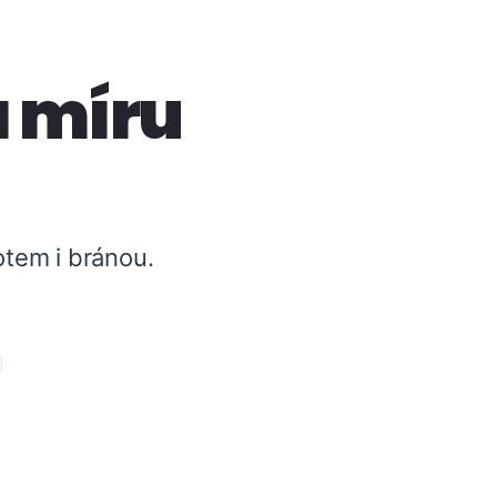
 míru
otem i bránou.