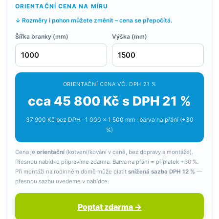
ORIENTAČNÍ CENA NA MÍRU
↓ Rozměry i pohon můžete změnit – cena se přepočítá.
Šířka branky (mm)
Výška (mm)
ORIENTAČNÍ CENA VČ. DPH 21 %
cca 45 800 Kč s DPH 21 %
37 900 Kč bez DPH · 1 000 × 1 500 mm · barva na přání (+30
%)
Cena je
orientační
(kotvení/kování v ceně, bez dopravy a montáže).
Přesnou nabídku připravíme zdarma. Barva na přání = příplatek +30 %.
Při montáži na rodinném domě může platit
snížená sazba DPH 12 %
—
přesnou sazbu uvedeme v nabídce.
Poptat zdarma →