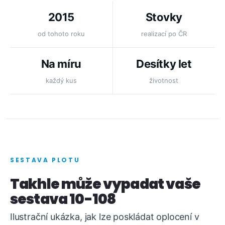
2015
Stovky
od tohoto roku
realizací po ČR
Na míru
Desítky let
každý kus
životnost
SESTAVA PLOTU
Takhle může vypadat vaše
sestava 10-108
Ilustrační ukázka, jak lze poskládat oplocení v