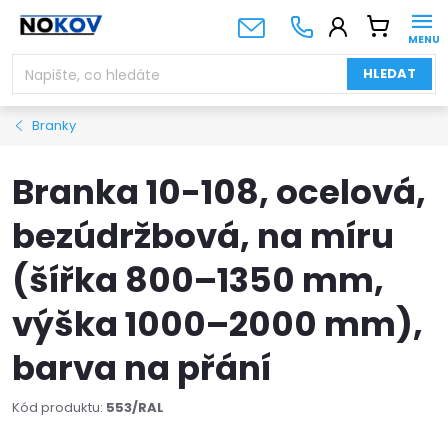
Přejít
NÁKUPNÍ
na
KOŠÍK
obsah
HLEDAT
Branky
Branka 10-108, ocelová,
bezúdržbová, na míru
(šířka 800–1350 mm,
výška 1000–2000 mm),
barva na přání
Kód produktu:
553/RAL