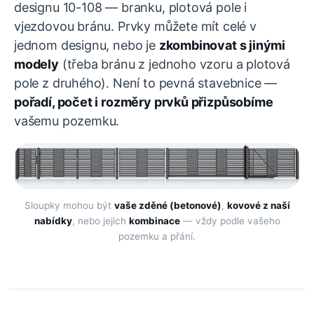
designu 10-108 — branku, plotová pole i
vjezdovou bránu. Prvky můžete mít celé v
jednom designu, nebo je
zkombinovat s jinými
modely
(třeba bránu z jednoho vzoru a plotová
pole z druhého). Není to pevná stavebnice —
pořadí, počet i rozměry prvků přizpůsobíme
vašemu pozemku.
Sloupky mohou být
vaše zděné (betonové)
,
kovové z naší
nabídky
, nebo jejich
kombinace
— vždy podle vašeho
pozemku a přání.