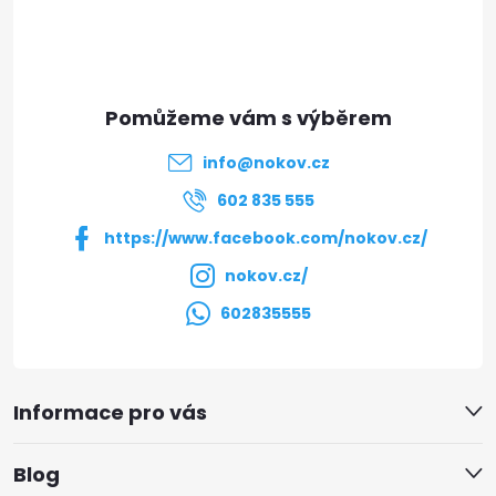
p
a
t
info
@
nokov.cz
í
602 835 555
https://www.facebook.com/nokov.cz/
nokov.cz/
602835555
Informace pro vás
Blog