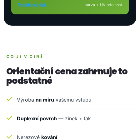
Práškový lak
barva + UV odolnost
CO JE V CENĚ
Orientační cena zahrnuje to
podstatné
Výroba
na míru
vašemu vstupu
Duplexní povrch
— zinek + lak
Nerezové
kování