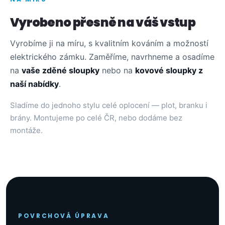
Vyrobeno přesně na váš vstup
Vyrobíme ji na míru, s kvalitním kováním a možností
elektrického zámku. Zaměříme, navrhneme a osadíme
na
vaše zděné sloupky
nebo na
kovové sloupky z
naší nabídky
.
Sladíme do jednoho stylu celé oplocení — plot, branku i
brány. Montujeme po celé ČR, nebo dodáme bez
montáže.
POVRCHOVÁ ÚPRAVA