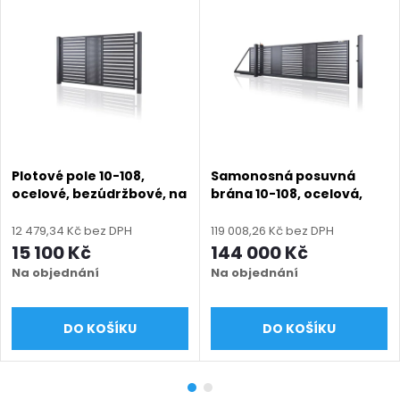
Plotové pole 10-108,
Samonosná posuvná
ocelové, bezúdržbové, na
brána 10-108, ocelová,
míru (šířka 700–3300
bezúdržbová, na míru
mm, výška 500–2000
(šířka 1500 - 6000 mm,
12 479,34 Kč bez DPH
119 008,26 Kč bez DPH
mm), barva na přání
výška 1000 - 2000 mm),
15 100 Kč
144 000 Kč
barva na přání
Na objednání
Na objednání
DO KOŠÍKU
DO KOŠÍKU