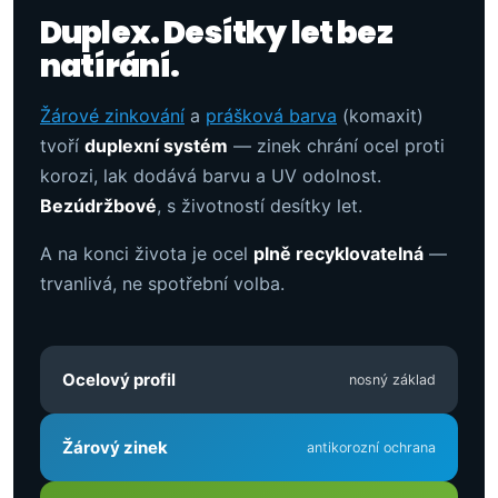
Duplex. Desítky let bez
natírání.
Žárové zinkování
a
prášková barva
(komaxit)
tvoří
duplexní systém
— zinek chrání ocel proti
korozi, lak dodává barvu a UV odolnost.
Bezúdržbové
, s životností desítky let.
A na konci života je ocel
plně recyklovatelná
—
trvanlivá, ne spotřební volba.
Ocelový profil
nosný základ
Žárový zinek
antikorozní ochrana