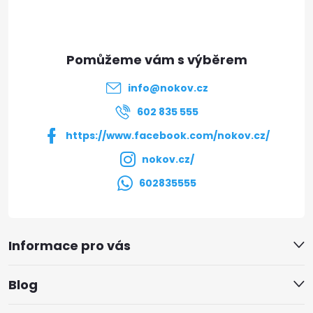
p
a
t
info
@
nokov.cz
í
602 835 555
https://www.facebook.com/nokov.cz/
nokov.cz/
602835555
Informace pro vás
Blog