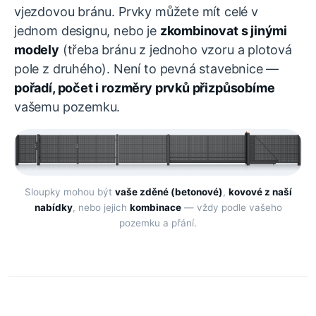
vjezdovou bránu. Prvky můžete mít celé v
jednom designu, nebo je
zkombinovat s jinými
modely
(třeba bránu z jednoho vzoru a plotová
pole z druhého). Není to pevná stavebnice —
pořadí, počet i rozměry prvků přizpůsobíme
vašemu pozemku.
Sloupky mohou být
vaše zděné (betonové)
,
kovové z naší
nabídky
, nebo jejich
kombinace
— vždy podle vašeho
pozemku a přání.