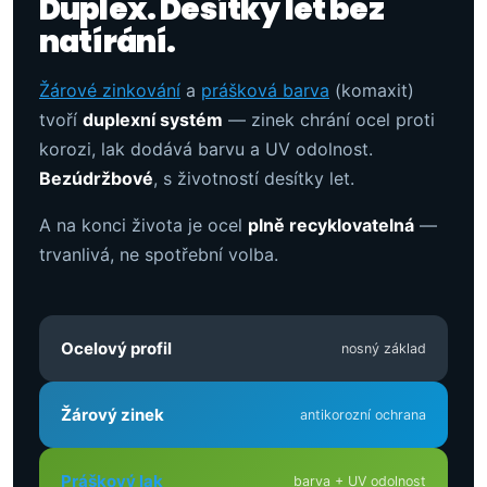
Duplex. Desítky let bez
natírání.
Žárové zinkování
a
prášková barva
(komaxit)
tvoří
duplexní systém
— zinek chrání ocel proti
korozi, lak dodává barvu a UV odolnost.
Bezúdržbové
, s životností desítky let.
A na konci života je ocel
plně recyklovatelná
—
trvanlivá, ne spotřební volba.
Ocelový profil
nosný základ
Žárový zinek
antikorozní ochrana
Práškový lak
barva + UV odolnost