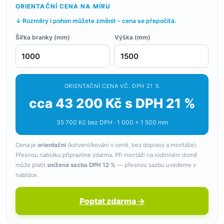
ORIENTAČNÍ CENA NA MÍRU
↓ Rozměry i pohon můžete změnit – cena se přepočítá.
Šířka branky (mm)
Výška (mm)
ORIENTAČNÍ CENA VČ. DPH 21 %
cca 43 200 Kč s DPH 21 %
35 700 Kč bez DPH · 1 000 × 1 500 mm
Cena je
orientační
(kotvení/kování v ceně, bez dopravy a montáže).
Přesnou nabídku připravíme zdarma. Při montáži na rodinném domě
může platit
snížená sazba DPH 12 %
— přesnou sazbu uvedeme v
nabídce.
Poptat zdarma →