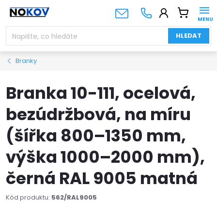
Přejít
NÁKUPNÍ
na
KOŠÍK
obsah
HLEDAT
Branky
Branka 10-111, ocelová,
bezúdržbová, na míru
(šířka 800–1350 mm,
výška 1000–2000 mm),
černá RAL 9005 matná
Kód produktu:
562/RAL9005