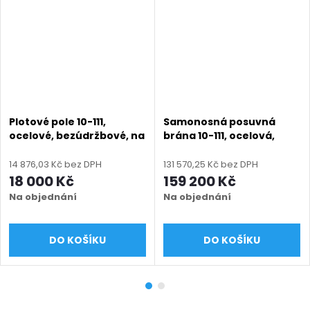
Plotové pole 10-111,
Samonosná posuvná
ocelové, bezúdržbové, na
brána 10-111, ocelová,
míru (šířka 200–2900
bezúdržbová, na míru
mm, výška 600–2000
(šířka 1500 - 6000 mm,
14 876,03 Kč bez DPH
131 570,25 Kč bez DPH
mm), černá RAL 9005
výška 1000 - 2000 mm),
18 000 Kč
159 200 Kč
matná
černá RAL 9005 matná
Na objednání
Na objednání
DO KOŠÍKU
DO KOŠÍKU