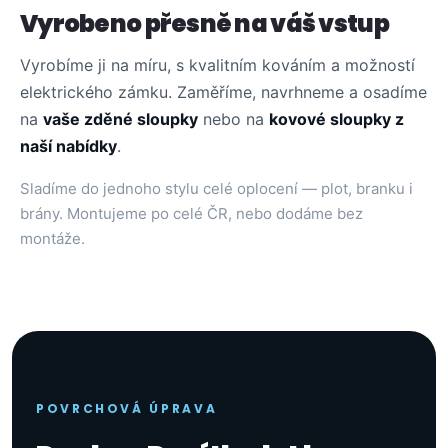
Vyrobeno přesně na váš vstup
Vyrobíme ji na míru, s kvalitním kováním a možností
elektrického zámku. Zaměříme, navrhneme a osadíme
na
vaše zděné sloupky
nebo na
kovové sloupky z
naší nabídky
.
Sladíme do jednoho stylu celé oplocení — plot, branku i
brány. Montujeme po celé ČR, nebo dodáme bez
montáže.
POVRCHOVÁ ÚPRAVA