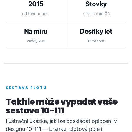
2015
Stovky
od tohoto roku
realizací po ČR
Na míru
Desítky let
každý kus
životnost
SESTAVA PLOTU
Takhle může vypadat vaše
sestava 10-111
Ilustrační ukázka, jak lze poskládat oplocení v
designu 10-111 — branku, plotová pole i