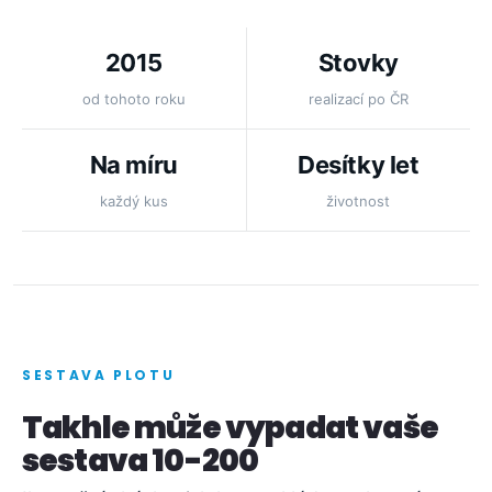
2015
Stovky
od tohoto roku
realizací po ČR
Na míru
Desítky let
každý kus
životnost
SESTAVA PLOTU
Takhle může vypadat vaše
sestava 10-200