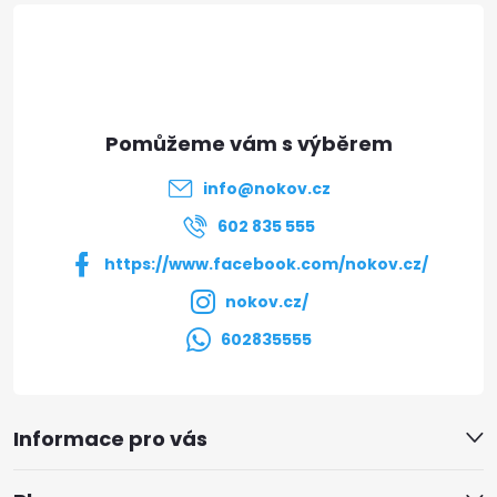
á
p
a
t
info
@
nokov.cz
í
602 835 555
https://www.facebook.com/nokov.cz/
nokov.cz/
602835555
Informace pro vás