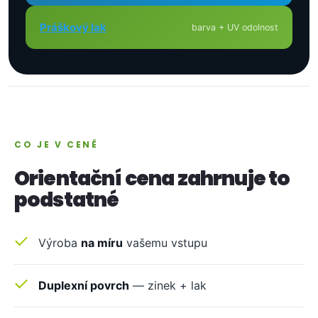
Práškový lak
barva + UV odolnost
CO JE V CENĚ
Orientační cena zahrnuje to
podstatné
Výroba
na míru
vašemu vstupu
Duplexní povrch
— zinek + lak