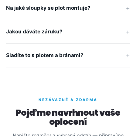
Na jaké sloupky se plot montuje?
Jakou dáváte záruku?
Sladíte to s plotem a bránami?
NEZÁVAZNĚ A ZDARMA
Pojďme navrhnout vaše
oplocení
Napište rozměry a vybraný odstín — připravíme