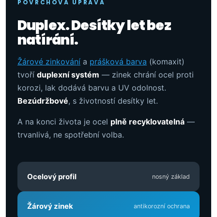
POVRCHOVÁ ÚPRAVA
Duplex. Desítky let bez
natírání.
Žárové zinkování
a
prášková barva
(komaxit)
tvoří
duplexní systém
— zinek chrání ocel proti
korozi, lak dodává barvu a UV odolnost.
Bezúdržbové
, s životností desítky let.
A na konci života je ocel
plně recyklovatelná
—
trvanlivá, ne spotřební volba.
Ocelový profil
nosný základ
Žárový zinek
antikorozní ochrana