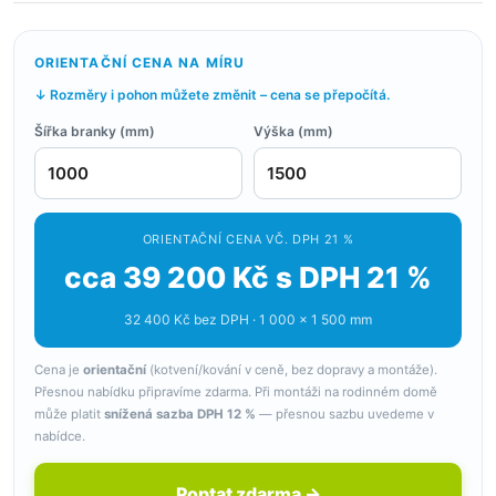
ORIENTAČNÍ CENA NA MÍRU
↓ Rozměry i pohon můžete změnit – cena se přepočítá.
Šířka branky (mm)
Výška (mm)
ORIENTAČNÍ CENA VČ. DPH 21 %
cca 39 200 Kč s DPH 21 %
32 400 Kč bez DPH · 1 000 × 1 500 mm
Cena je
orientační
(kotvení/kování v ceně, bez dopravy a montáže).
Přesnou nabídku připravíme zdarma. Při montáži na rodinném domě
může platit
snížená sazba DPH 12 %
— přesnou sazbu uvedeme v
nabídce.
Poptat zdarma →