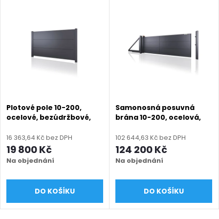
Plotové pole 10-200,
Samonosná posuvná
ocelové, bezúdržbové,
brána 10-200, ocelová,
výplň 500 mm, na míru
bezúdržbová, výplň 500
(šířka 400–3000 mm,
mm, na míru (šířka 2400
16 363,64 Kč bez DPH
102 644,63 Kč bez DPH
výška 1000–2000 mm),
- 6000 mm, výška 1000 -
19 800 Kč
124 200 Kč
antracit RAL 7016 matná
2000 mm), antracit RAL
Na objednání
Na objednání
7016 matná
DO KOŠÍKU
DO KOŠÍKU