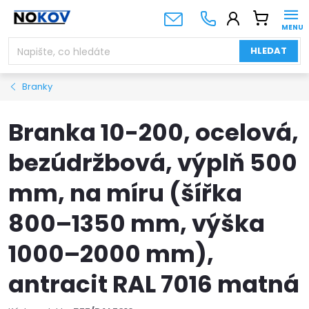
Přejít
NÁKUPNÍ
na
KOŠÍK
obsah
HLEDAT
Branky
Branka 10-200, ocelová,
bezúdržbová, výplň 500
mm, na míru (šířka
800–1350 mm, výška
1000–2000 mm),
antracit RAL 7016 matná