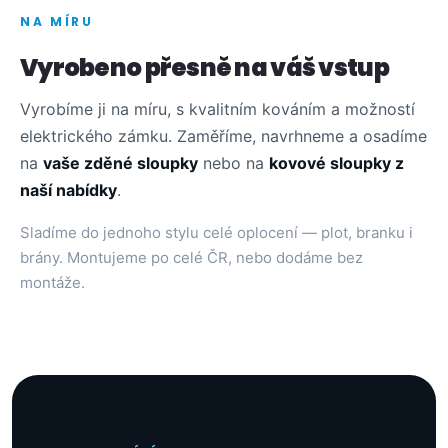
NA MÍRU
Vyrobeno přesně na váš vstup
Vyrobíme ji na míru, s kvalitním kováním a možností
elektrického zámku. Zaměříme, navrhneme a osadíme
na
vaše zděné sloupky
nebo na
kovové sloupky z
naší nabídky
.
Sladíme do jednoho stylu celé oplocení — plot, branku i
brány. Montujeme po celé ČR, nebo dodáme bez
montáže.