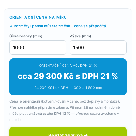
ORIENTAČNÍ CENA NA MÍRU
↓ Rozměry i pohon můžete změnit – cena se přepočítá.
Šířka branky (mm)
Výška (mm)
ORIENTAČNÍ CENA VČ. DPH 21 %
cca 29 300 Kč s DPH 21 %
24 200 Kč bez DPH · 1 000 × 1 500 mm
Cena je
orientační
(kotvení/kování v ceně, bez dopravy a montáže).
Přesnou nabídku připravíme zdarma. Při montáži na rodinném domě
může platit
snížená sazba DPH 12 %
— přesnou sazbu uvedeme v
nabídce.
Poptat zdarma →