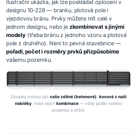
Ilustrační ukázka, jak lze poskládat oplocení v
designu 10-228 — branku, plotová pole i
vjezdovou bránu. Prvky můžete mít celé v
jednom designu, nebo je
zkombinovat s jinými
modely
(třeba bránu z jednoho vzoru a plotová
pole z druhého). Není to pevná stavebnice —
pořadí, počet i rozměry prvků přizpůsobíme
vašemu pozemku.
Sloupky mohou být
vaše zděné (betonové)
,
kovové z naší
nabídky
, nebo jejich
kombinace
— vždy podle vašeho
pozemku a přání.