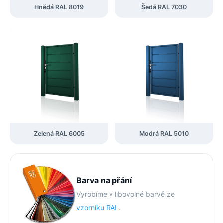
Hnědá RAL 8019
Šedá RAL 7030
Zelená RAL 6005
Modrá RAL 5010
Barva na přání
Vyrobíme v libovolné barvě ze
vzorníku RAL
.