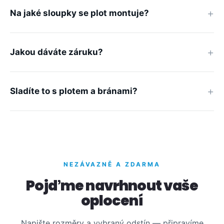
Na jaké sloupky se plot montuje?
Jakou dáváte záruku?
Sladíte to s plotem a bránami?
NEZÁVAZNĚ A ZDARMA
Pojďme navrhnout vaše
oplocení
Napište rozměry a vybraný odstín — připravíme