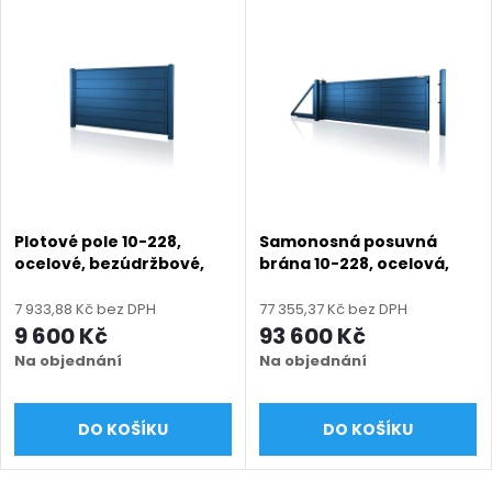
Plotové pole 10-228,
Samonosná posuvná
ocelové, bezúdržbové,
brána 10-228, ocelová,
bez mezery, na míru
bezúdržbová, bez
(šířka 500–3000 mm,
mezery, na míru (šířka
7 933,88 Kč bez DPH
77 355,37 Kč bez DPH
výška 550–2050 mm),
2400 - 6000 mm, výška
9 600 Kč
93 600 Kč
modrá RAL 5010 matná
1050 - 2050 mm), modrá
Na objednání
Na objednání
5010 matná
DO KOŠÍKU
DO KOŠÍKU