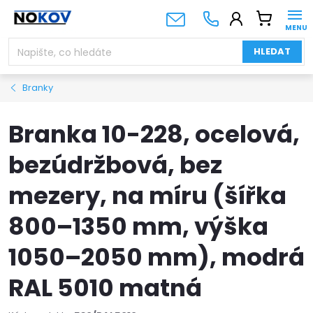
Přejít
NÁKUPNÍ
na
KOŠÍK
obsah
HLEDAT
Branky
Branka 10-228, ocelová,
bezúdržbová, bez
mezery, na míru (šířka
800–1350 mm, výška
1050–2050 mm), modrá
RAL 5010 matná