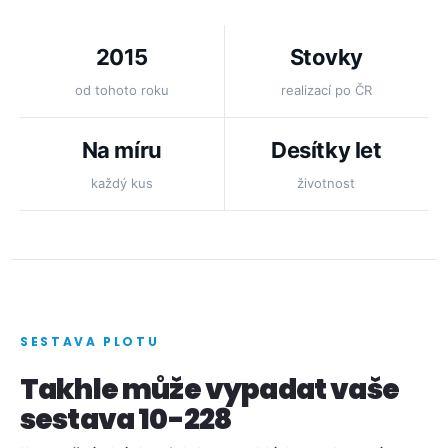
2015
Stovky
od tohoto roku
realizací po ČR
Na míru
Desítky let
každý kus
životnost
SESTAVA PLOTU
Takhle může vypadat vaše
sestava 10-228