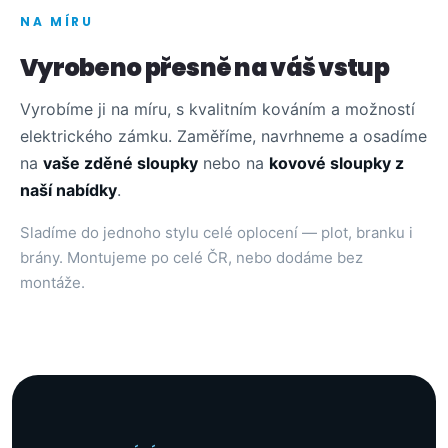
NA MÍRU
Vyrobeno přesně na váš vstup
Vyrobíme ji na míru, s kvalitním kováním a možností
elektrického zámku. Zaměříme, navrhneme a osadíme
na
vaše zděné sloupky
nebo na
kovové sloupky z
naší nabídky
.
Sladíme do jednoho stylu celé oplocení — plot, branku i
brány. Montujeme po celé ČR, nebo dodáme bez
montáže.