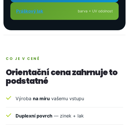
Práškový lak
barva + UV odolnost
CO JE V CENĚ
Orientační cena zahrnuje to
podstatné
Výroba
na míru
vašemu vstupu
Duplexní povrch
— zinek + lak