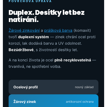
POVRCHOVÁ ÚPRAVA
Duplex. Desítky let bez
natírání.
Žárové zinkování
a
prášková barva
(komaxit)
tvoří
duplexní systém
— zinek chrání ocel proti
korozi, lak dodává barvu a UV odolnost.
Bezúdržbové
, s životností desítky let.
A na konci života je ocel
plně recyklovatelná
—
trvanlivá, ne spotřební volba.
Ocelový profil
nosný základ
Žárový zinek
antikorozní ochrana