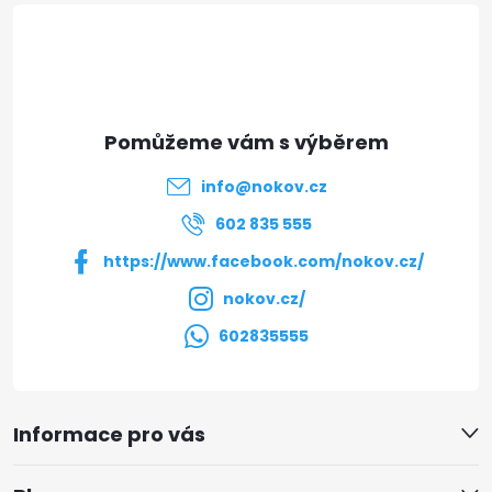
á
p
a
t
info
@
nokov.cz
í
602 835 555
https://www.facebook.com/nokov.cz/
nokov.cz/
602835555
Informace pro vás