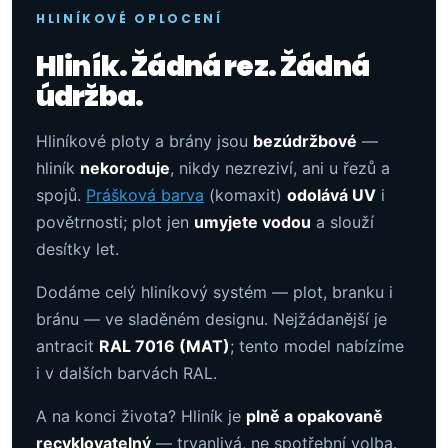
HLINÍKOVÉ OPLOCENÍ
Hliník. Žádná rez. Žádná
údržba.
Hliníkové ploty a brány jsou
bezúdržbové
—
hliník
nekoroduje
, nikdy nezreziví, ani u řezů a
spojů.
Prášková barva
(komaxit)
odolává UV
i
povětrnosti; plot jen
umyjete vodou
a slouží
desítky let.
Dodáme celý hliníkový systém — plot, branku i
bránu — ve sladěném designu. Nejžádanější je
antracit
RAL 7016 (MAT)
; tento model nabízíme
i v dalších barvách RAL.
A na konci života? Hliník je
plně a opakovaně
recyklovatelný
— trvanlivá, ne spotřební volba.