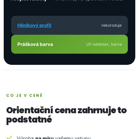
Hliníkový profil
nekoroduje
Prášková barva
UV odolnost, barva
CO JE V CENĚ
Orientační cena zahrnuje to
podstatné
Výroba
na míru
vašemu vstupu