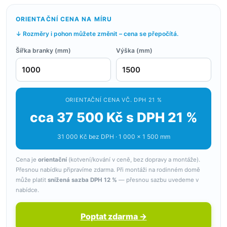
ORIENTAČNÍ CENA NA MÍRU
↓ Rozměry i pohon můžete změnit – cena se přepočítá.
Šířka branky (mm)
Výška (mm)
ORIENTAČNÍ CENA VČ. DPH 21 %
cca 37 500 Kč s DPH 21 %
31 000 Kč bez DPH · 1 000 × 1 500 mm
Cena je
orientační
(kotvení/kování v ceně, bez dopravy a montáže).
Přesnou nabídku připravíme zdarma. Při montáži na rodinném domě
může platit
snížená sazba DPH 12 %
— přesnou sazbu uvedeme v
nabídce.
Poptat zdarma →