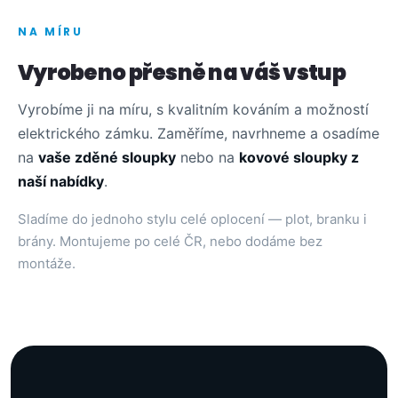
NA MÍRU
Vyrobeno přesně na váš vstup
Vyrobíme ji na míru, s kvalitním kováním a možností
elektrického zámku. Zaměříme, navrhneme a osadíme
na
vaše zděné sloupky
nebo na
kovové sloupky z
naší nabídky
.
Sladíme do jednoho stylu celé oplocení — plot, branku i
brány. Montujeme po celé ČR, nebo dodáme bez
montáže.