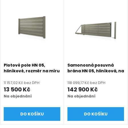
Plotové pole HN 05,
Samonosná posuvná
hliníkové, rozměr na míru
brána HN 05, hliníková, na
(šířka 500 - 2600 mm,
míru (šířka 2400 - 5500
výška 800 - 2000 mm),
mm, výška 1000 - 2000
11 157,02 Kč bez DPH
118 099,17 Kč bez DPH
šedá RAL 7030 matná
mm), šedá RAL 7030
13 500 Kč
142 900 Kč
matná
Na objednání
Na objednání
DO KOŠÍKU
DO KOŠÍKU