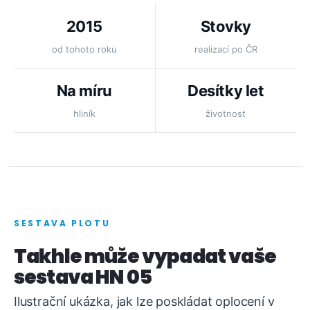
2015
Stovky
od tohoto roku
realizací po ČR
Na míru
Desítky let
hliník
životnost
SESTAVA PLOTU
Takhle může vypadat vaše
sestava HN 05
Ilustrační ukázka, jak lze poskládat oplocení v