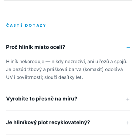
ČASTÉ DOTAZY
Proč hliník místo oceli?
Hliník nekoroduje — nikdy nezreziví, ani u řezů a spojů.
Je bezúdržbový a prášková barva (komaxit) odolává
UV i povětrnosti; slouží desítky let.
Vyrobíte to přesně na míru?
Je hliníkový plot recyklovatelný?