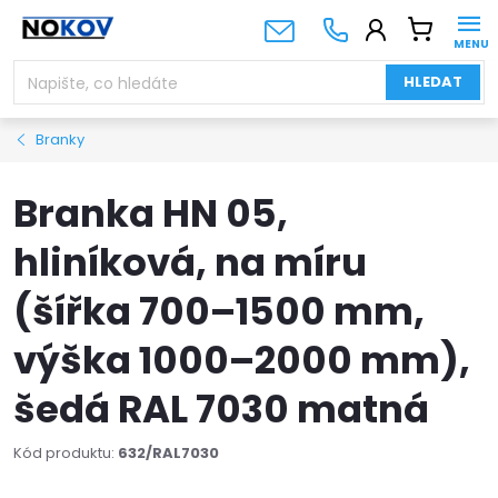
Přejít
NÁKUPNÍ
na
KOŠÍK
obsah
HLEDAT
Branky
Branka HN 05,
hliníková, na míru
(šířka 700–1500 mm,
výška 1000–2000 mm),
šedá RAL 7030 matná
Kód produktu:
632/RAL7030