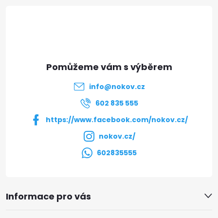
á
p
a
t
info
@
nokov.cz
í
602 835 555
https://www.facebook.com/nokov.cz/
nokov.cz/
602835555
Informace pro vás