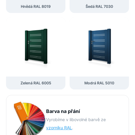
Hnědá RAL 8019
Šedá RAL 7030
Zelená RAL 6005
Modrá RAL 5010
Barva na přání
Vyrobíme v libovolné barvě ze
vzorníku RAL
.