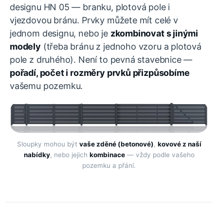
designu HN 05 — branku, plotová pole i
vjezdovou bránu. Prvky můžete mít celé v
jednom designu, nebo je
zkombinovat s jinými
modely
(třeba bránu z jednoho vzoru a plotová
pole z druhého). Není to pevná stavebnice —
pořadí, počet i rozměry prvků přizpůsobíme
vašemu pozemku.
Sloupky mohou být
vaše zděné (betonové)
,
kovové z naší
nabídky
, nebo jejich
kombinace
— vždy podle vašeho
pozemku a přání.