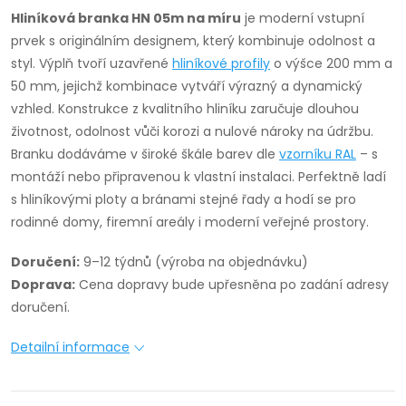
Hliníková branka HN 05m na míru
je moderní vstupní
prvek s originálním designem, který kombinuje odolnost a
styl. Výplň tvoří uzavřené
hliníkové profily
o výšce 200 mm a
50 mm, jejichž kombinace vytváří výrazný a dynamický
vzhled. Konstrukce z kvalitního hliníku zaručuje dlouhou
životnost, odolnost vůči korozi a nulové nároky na údržbu.
Branku dodáváme v široké škále barev dle
vzorníku RAL
– s
montáží nebo připravenou k vlastní instalaci. Perfektně ladí
s hliníkovými ploty a bránami stejné řady a hodí se pro
rodinné domy, firemní areály i moderní veřejné prostory.
Doručení:
9–12 týdnů (výroba na objednávku)
Doprava:
Cena dopravy bude upřesněna po zadání adresy
doručení.
Detailní informace