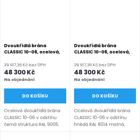
Dvoukřídlá brána
Dvoukřídlá brána
CLASSIC 10-06, ocelová,
CLASSIC 10-06, ocelová,
bezúdržbová, na míru
bezúdržbová, na míru
(šířka 1200–6000 mm,
(šířka 1200–6000 mm,
39 917,36 Kč bez DPH
39 917,36 Kč bez DPH
výška 1000–1950 mm),
výška 1000–1950 mm),
48 300 Kč
48 300 Kč
černá struktura RAL 9005
hnědá RAL 8014 matná
Na objednání
Na objednání
DO KOŠÍKU
DO KOŠÍKU
Ocelová dvoukřídlá brána
Ocelová dvoukřídlá brána
CLASSIC 10-06 v odstínu
CLASSIC 10-06 v odstínu
černá struktura RAL 9005.
hnědá RAL 8014 matná.
Bezúdržbová ocel (žárový
Bezúdržbová ocel (žárový
zinek + práškový lak),
zinek + práškový lak),