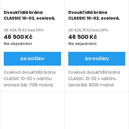
Dvoukřídlá brána
Dvoukřídlá brána
CLASSIC 10-02, ocelová,
CLASSIC 10-02, ocelová,
bezúdržbová, na míru
bezúdržbová, na míru
(šířka 1200–6000 mm,
(šířka 1200–6000 mm,
38 429,75 Kč bez DPH
38 429,75 Kč bez DPH
výška 1000–1750 mm),
výška 1000–1750 mm),
46 500 Kč
46 500 Kč
antracit RAL 7016 matná
černá RAL 9005 matná
Na objednání
Na objednání
DO KOŠÍKU
DO KOŠÍKU
Ocelová dvoukřídlá brána
Ocelová dvoukřídlá brána
CLASSIC 10-02 v odstínu
CLASSIC 10-02 v odstínu
antracit RAL 7016 matná.
černá RAL 9005 matná.
Bezúdržbová ocel (žárový
Bezúdržbová ocel (žárový
zinek + práškový lak),
zinek + práškový lak),
výroba na míru (šířka 1200–
výroba na míru (šířka 1200–
6000 mm, výška 1000–
6000 mm, výška 1000–1750
1750...
mm),...