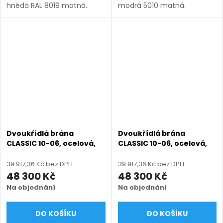
hnědá RAL 8019 matná.
modrá 5010 matná.
Bezúdržbová ocel (žárový
Bezúdržbová ocel (žárový
zinek + práškový lak),
zinek + práškový lak),
výroba na míru (šířka 1200–
výroba na míru (šířka 1200–
6000 mm, výška 1000–1950
6000 mm, výška 1000–1950
mm),...
mm),...
Dvoukřídlá brána
Dvoukřídlá brána
CLASSIC 10-06, ocelová,
CLASSIC 10-06, ocelová,
bezúdržbová, na míru
bezúdržbová, na míru
(šířka 1200–6000 mm,
(šířka 1200–6000 mm,
39 917,36 Kč bez DPH
39 917,36 Kč bez DPH
výška 1000–1950 mm),
výška 1000–1950 mm),
48 300 Kč
48 300 Kč
šedá RAL 7030 matná
zelená RAL 6005 matná
Na objednání
Na objednání
DO KOŠÍKU
DO KOŠÍKU