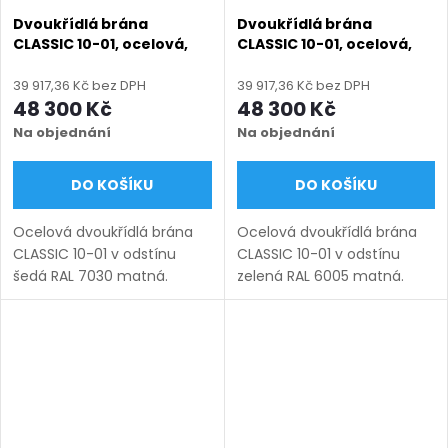
Dvoukřídlá brána
Dvoukřídlá brána
CLASSIC 10-01, ocelová,
CLASSIC 10-01, ocelová,
bezúdržbová, na míru
bezúdržbová, na míru
(šířka 1200–6000 mm,
(šířka 1200–6000 mm,
39 917,36 Kč bez DPH
39 917,36 Kč bez DPH
výška 1000–1950 mm),
výška 1000–1950 mm),
48 300 Kč
48 300 Kč
šedá RAL 7030 matná
zelená RAL 6005 matná
Na objednání
Na objednání
DO KOŠÍKU
DO KOŠÍKU
Ocelová dvoukřídlá brána
Ocelová dvoukřídlá brána
CLASSIC 10-01 v odstínu
CLASSIC 10-01 v odstínu
šedá RAL 7030 matná.
zelená RAL 6005 matná.
Bezúdržbová ocel (žárový
Bezúdržbová ocel (žárový
zinek + práškový lak),
zinek + práškový lak),
výroba na míru (šířka 1200–
výroba na míru (šířka 1200–
6000 mm, výška 1000–1950
6000 mm, výška 1000–1950
mm),...
mm),...