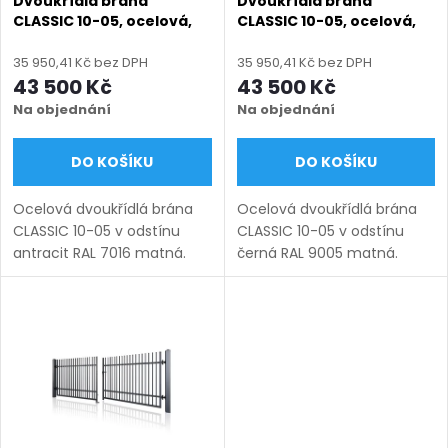
p
Dvoukřídlá brána
Dvoukřídlá brána
CLASSIC 10-05, ocelová,
CLASSIC 10-05, ocelová,
p
bezúdržbová, na míru
bezúdržbová, na míru
r
(šířka 1200–6000 mm,
(šířka 1200–6000 mm,
35 950,41 Kč bez DPH
35 950,41 Kč bez DPH
r
výška 1000–1750 mm),
výška 1000–1750 mm),
43 500 Kč
43 500 Kč
o
antracit RAL 7016 matná
černá RAL 9005 matná
Na objednání
Na objednání
o
d
DO KOŠÍKU
DO KOŠÍKU
d
u
Ocelová dvoukřídlá brána
Ocelová dvoukřídlá brána
u
CLASSIC 10-05 v odstínu
CLASSIC 10-05 v odstínu
k
antracit RAL 7016 matná.
černá RAL 9005 matná.
k
Bezúdržbová ocel (žárový
Bezúdržbová ocel (žárový
zinek + práškový lak),
zinek + práškový lak),
t
výroba na míru (šířka 1200–
výroba na míru (šířka 1200–
t
6000 mm, výška 1000–
6000 mm, výška 1000–1750
ů
1750...
mm),...
ů