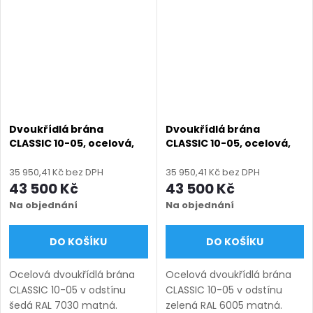
6000 mm, výška 1000–1750
6000 mm, výška 1000–1750
mm),...
mm),...
Dvoukřídlá brána
Dvoukřídlá brána
CLASSIC 10-05, ocelová,
CLASSIC 10-05, ocelová,
bezúdržbová, na míru
bezúdržbová, na míru
(šířka 1200–6000 mm,
(šířka 1200–6000 mm,
35 950,41 Kč bez DPH
35 950,41 Kč bez DPH
výška 1000–1750 mm),
výška 1000–1750 mm),
43 500 Kč
43 500 Kč
šedá RAL 7030 matná
zelená RAL 6005 matná
Na objednání
Na objednání
DO KOŠÍKU
DO KOŠÍKU
Ocelová dvoukřídlá brána
Ocelová dvoukřídlá brána
CLASSIC 10-05 v odstínu
CLASSIC 10-05 v odstínu
šedá RAL 7030 matná.
zelená RAL 6005 matná.