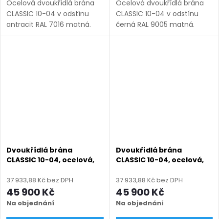
Ocelová dvoukřídlá brána
Ocelová dvoukřídlá brána
CLASSIC 10-04 v odstínu
CLASSIC 10-04 v odstínu
antracit RAL 7016 matná.
černá RAL 9005 matná.
Bezúdržbová ocel (žárový
Bezúdržbová ocel (žárový
zinek + práškový lak),
zinek + práškový lak),
výroba na míru (šířka 1200–
výroba na míru (šířka 1200–
6000 mm, výška 1000–
6000 mm, výška 1000–1950
1950...
mm),...
Dvoukřídlá brána
Dvoukřídlá brána
CLASSIC 10-04, ocelová,
CLASSIC 10-04, ocelová,
bezúdržbová, na míru
bezúdržbová, na míru
(šířka 1200–6000 mm,
(šířka 1200–6000 mm,
37 933,88 Kč bez DPH
37 933,88 Kč bez DPH
výška 1000–1950 mm),
výška 1000–1950 mm),
45 900 Kč
45 900 Kč
černá struktura RAL 9005
hnědá RAL 8014 matná
Na objednání
Na objednání