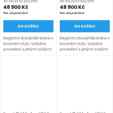
(šířka 1500–6000 mm,
(šířka 1500–6000 mm,
40 413,22 Kč bez DPH
40 413,22 Kč bez DPH
výška 1000–1750 mm),
výška 1000–1750 mm),
48 900 Kč
48 900 Kč
černá struktura RAL 9005
hnědá RAL 8014 matná
Na objednání
Na objednání
DO KOŠÍKU
DO KOŠÍKU
Elegantní dvoukřídlá brána v
Elegantní dvoukřídlá brána v
kovaném stylu. Vzdušné
kovaném stylu. Vzdušné
provedení s plnými svislými
provedení s plnými svislými
pruty 12×12 mm působí
pruty 12×12 mm působí
lehce a nadčasově. Výroba
lehce a nadčasově. Výroba
na míru, bezúdržbové
na míru, bezúdržbové
provedení. Doručení: 9–12...
provedení. Doručení: 9–12...