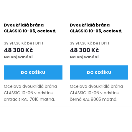
Dvoukřídlá brána
Dvoukřídlá brána
CLASSIC 10-06, ocelová,
CLASSIC 10-06, ocelová,
bezúdržbová, na míru
bezúdržbová, na míru
(šířka 1200–6000 mm,
(šířka 1200–6000 mm,
39 917,36 Kč bez DPH
39 917,36 Kč bez DPH
výška 1000–1950 mm),
výška 1000–1950 mm),
48 300 Kč
48 300 Kč
antracit RAL 7016 matná
černá RAL 9005 matná
Na objednání
Na objednání
DO KOŠÍKU
DO KOŠÍKU
Ocelová dvoukřídlá brána
Ocelová dvoukřídlá brána
CLASSIC 10-06 v odstínu
CLASSIC 10-06 v odstínu
antracit RAL 7016 matná.
černá RAL 9005 matná.
Bezúdržbová ocel (žárový
Bezúdržbová ocel (žárový
zinek + práškový lak),
zinek + práškový lak),
výroba na míru (šířka 1200–
výroba na míru (šířka 1200–
6000 mm, výška 1000–
6000 mm, výška 1000–1950
1950...
mm),...