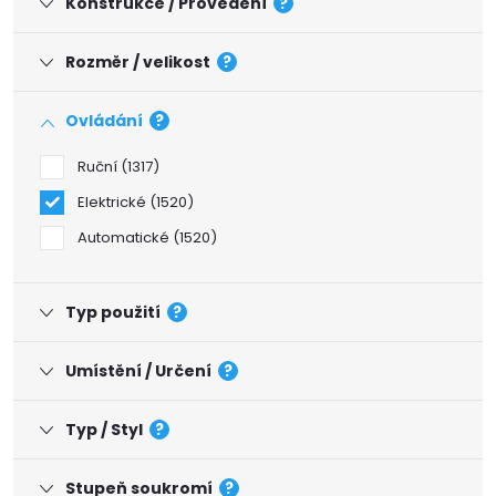
Konstrukce / Provedení
?
Rozměr / velikost
?
Ovládání
?
Ruční
1317
Elektrické
1520
Automatické
1520
Typ použití
?
Umístění / Určení
?
Typ / Styl
?
Stupeň soukromí
?