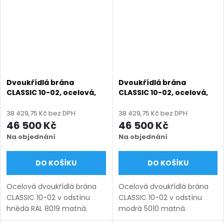
1750...
mm),...
Dvoukřídlá brána
Dvoukřídlá brána
CLASSIC 10-02, ocelová,
CLASSIC 10-02, ocelová,
bezúdržbová, na míru
bezúdržbová, na míru
(šířka 1200–6000 mm,
(šířka 1200–6000 mm,
38 429,75 Kč bez DPH
38 429,75 Kč bez DPH
výška 1000–1750 mm),
výška 1000–1750 mm),
46 500 Kč
46 500 Kč
hnědá RAL 8019 matná
modrá 5010 matná
Na objednání
Na objednání
DO KOŠÍKU
DO KOŠÍKU
Ocelová dvoukřídlá brána
Ocelová dvoukřídlá brána
CLASSIC 10-02 v odstínu
CLASSIC 10-02 v odstínu
hnědá RAL 8019 matná.
modrá 5010 matná.
Bezúdržbová ocel (žárový
Bezúdržbová ocel (žárový