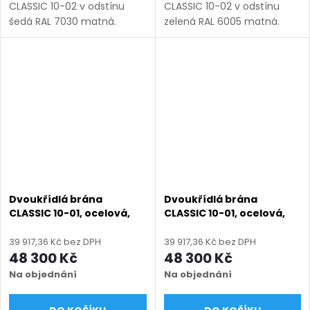
CLASSIC 10-02 v odstínu
CLASSIC 10-02 v odstínu
šedá RAL 7030 matná.
zelená RAL 6005 matná.
Bezúdržbová ocel (žárový
Bezúdržbová ocel (žárový
zinek + práškový lak),
zinek + práškový lak),
výroba na míru (šířka 1200–
výroba na míru (šířka 1200–
6000 mm, výška 1000–1750
6000 mm, výška 1000–1750
mm),...
mm),...
Dvoukřídlá brána
Dvoukřídlá brána
CLASSIC 10-01, ocelová,
CLASSIC 10-01, ocelová,
bezúdržbová, na míru
bezúdržbová, na míru
(šířka 1200–6000 mm,
(šířka 1200–6000 mm,
39 917,36 Kč bez DPH
39 917,36 Kč bez DPH
výška 1000–1950 mm),
výška 1000–1950 mm),
48 300 Kč
48 300 Kč
antracit RAL 7016 matná
černá RAL 9005 matná
Na objednání
Na objednání