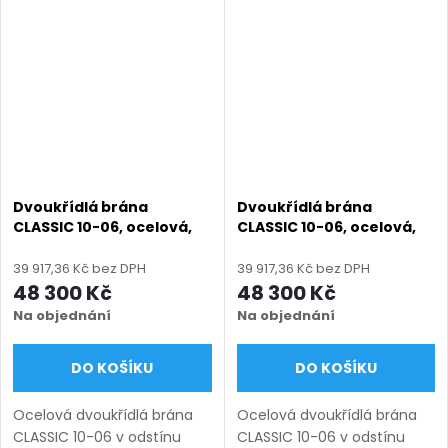
výroba na míru (šířka 1200–
výroba na míru (šířka 1200–
6000 mm, výška 1000–
6000 mm, výška 1000–1950
1950...
mm),...
Dvoukřídlá brána
Dvoukřídlá brána
CLASSIC 10-06, ocelová,
CLASSIC 10-06, ocelová,
bezúdržbová, na míru
bezúdržbová, na míru
(šířka 1200–6000 mm,
(šířka 1200–6000 mm,
39 917,36 Kč bez DPH
39 917,36 Kč bez DPH
výška 1000–1950 mm),
výška 1000–1950 mm),
48 300 Kč
48 300 Kč
hnědá RAL 8019 matná
modrá 5010 matná
Na objednání
Na objednání
DO KOŠÍKU
DO KOŠÍKU
Ocelová dvoukřídlá brána
Ocelová dvoukřídlá brána
CLASSIC 10-06 v odstínu
CLASSIC 10-06 v odstínu