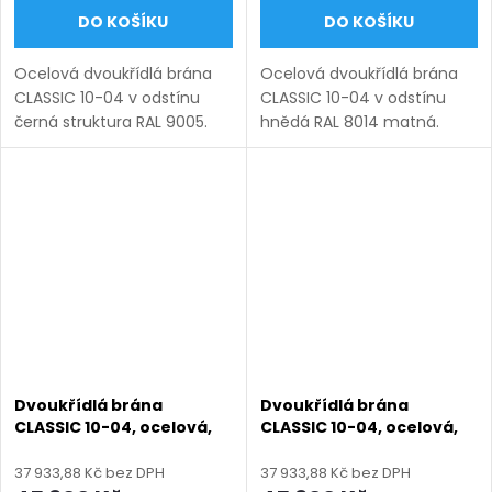
DO KOŠÍKU
DO KOŠÍKU
Ocelová dvoukřídlá brána
Ocelová dvoukřídlá brána
CLASSIC 10-04 v odstínu
CLASSIC 10-04 v odstínu
černá struktura RAL 9005.
hnědá RAL 8014 matná.
Bezúdržbová ocel (žárový
Bezúdržbová ocel (žárový
zinek + práškový lak),
zinek + práškový lak),
výroba na míru (šířka 1200–
výroba na míru (šířka 1200–
6000 mm, výška 1000–
6000 mm, výška 1000–1950
1950...
mm),...
Dvoukřídlá brána
Dvoukřídlá brána
CLASSIC 10-04, ocelová,
CLASSIC 10-04, ocelová,
bezúdržbová, na míru
bezúdržbová, na míru
(šířka 1200–6000 mm,
(šířka 1200–6000 mm,
37 933,88 Kč bez DPH
37 933,88 Kč bez DPH