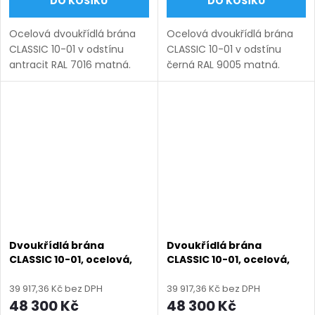
DO KOŠÍKU
DO KOŠÍKU
Ocelová dvoukřídlá brána
Ocelová dvoukřídlá brána
CLASSIC 10-01 v odstínu
CLASSIC 10-01 v odstínu
antracit RAL 7016 matná.
černá RAL 9005 matná.
Bezúdržbová ocel (žárový
Bezúdržbová ocel (žárový
zinek + práškový lak),
zinek + práškový lak),
výroba na míru (šířka 1200–
výroba na míru (šířka 1200–
6000 mm, výška 1000–
6000 mm, výška 1000–1950
1950...
mm),...
Dvoukřídlá brána
Dvoukřídlá brána
CLASSIC 10-01, ocelová,
CLASSIC 10-01, ocelová,
bezúdržbová, na míru
bezúdržbová, na míru
(šířka 1200–6000 mm,
(šířka 1200–6000 mm,
39 917,36 Kč bez DPH
39 917,36 Kč bez DPH
výška 1000–1950 mm),
výška 1000–1950 mm),
48 300 Kč
48 300 Kč