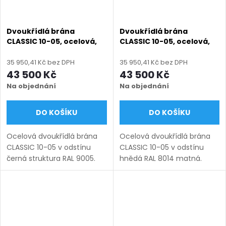
Dvoukřídlá brána
Dvoukřídlá brána
CLASSIC 10-05, ocelová,
CLASSIC 10-05, ocelová,
bezúdržbová, na míru
bezúdržbová, na míru
(šířka 1200–6000 mm,
(šířka 1200–6000 mm,
35 950,41 Kč bez DPH
35 950,41 Kč bez DPH
výška 1000–1750 mm),
výška 1000–1750 mm),
43 500 Kč
43 500 Kč
černá struktura RAL 9005
hnědá RAL 8014 matná
Na objednání
Na objednání
DO KOŠÍKU
DO KOŠÍKU
Ocelová dvoukřídlá brána
Ocelová dvoukřídlá brána
CLASSIC 10-05 v odstínu
CLASSIC 10-05 v odstínu
černá struktura RAL 9005.
hnědá RAL 8014 matná.
Bezúdržbová ocel (žárový
Bezúdržbová ocel (žárový
zinek + práškový lak),
zinek + práškový lak),
výroba na míru (šířka 1200–
výroba na míru (šířka 1200–
6000 mm, výška 1000–
6000 mm, výška 1000–1750
1750...
mm),...