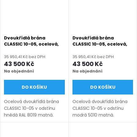
Dvoukřídlá brána
Dvoukřídlá brána
CLASSIC 10-05, ocelová,
CLASSIC 10-05, ocelová,
bezúdržbová, na míru
bezúdržbová, na míru
(šířka 1200–6000 mm,
(šířka 1200–6000 mm,
35 950,41 Kč bez DPH
35 950,41 Kč bez DPH
výška 1000–1750 mm),
výška 1000–1750 mm),
43 500 Kč
43 500 Kč
hnědá RAL 8019 matná
modrá 5010 matná
Na objednání
Na objednání
DO KOŠÍKU
DO KOŠÍKU
Ocelová dvoukřídlá brána
Ocelová dvoukřídlá brána
CLASSIC 10-05 v odstínu
CLASSIC 10-05 v odstínu
hnědá RAL 8019 matná.
modrá 5010 matná.
Bezúdržbová ocel (žárový
Bezúdržbová ocel (žárový
zinek + práškový lak),
zinek + práškový lak),
výroba na míru (šířka 1200–
výroba na míru (šířka 1200–