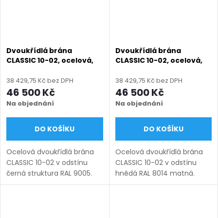
Dvoukřídlá brána
Dvoukřídlá brána
CLASSIC 10-02, ocelová,
CLASSIC 10-02, ocelová,
bezúdržbová, na míru
bezúdržbová, na míru
(šířka 1200–6000 mm,
(šířka 1200–6000 mm,
38 429,75 Kč bez DPH
38 429,75 Kč bez DPH
výška 1000–1750 mm),
výška 1000–1750 mm),
46 500 Kč
46 500 Kč
černá struktura RAL 9005
hnědá RAL 8014 matná
Na objednání
Na objednání
DO KOŠÍKU
DO KOŠÍKU
Ocelová dvoukřídlá brána
Ocelová dvoukřídlá brána
CLASSIC 10-02 v odstínu
CLASSIC 10-02 v odstínu
černá struktura RAL 9005.
hnědá RAL 8014 matná.
Bezúdržbová ocel (žárový
Bezúdržbová ocel (žárový
zinek + práškový lak),
zinek + práškový lak),
výroba na míru (šířka 1200–
výroba na míru (šířka 1200–
6000 mm, výška 1000–
6000 mm, výška 1000–1750