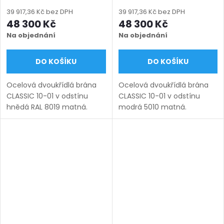
bezúdržbová, na míru
bezúdržbová, na míru
(šířka 1200–6000 mm,
(šířka 1200–6000 mm,
39 917,36 Kč bez DPH
39 917,36 Kč bez DPH
výška 1000–1950 mm),
výška 1000–1950 mm),
48 300 Kč
48 300 Kč
hnědá RAL 8019 matná
modrá 5010 matná
Na objednání
Na objednání
DO KOŠÍKU
DO KOŠÍKU
Ocelová dvoukřídlá brána
Ocelová dvoukřídlá brána
CLASSIC 10-01 v odstínu
CLASSIC 10-01 v odstínu
hnědá RAL 8019 matná.
modrá 5010 matná.
Bezúdržbová ocel (žárový
Bezúdržbová ocel (žárový
zinek + práškový lak),
zinek + práškový lak),
výroba na míru (šířka 1200–
výroba na míru (šířka 1200–
6000 mm, výška 1000–1950
6000 mm, výška 1000–1950
mm),...
mm),...