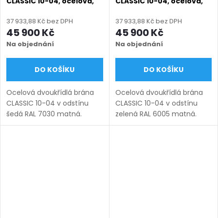
CLASSIC 10-04, ocelová,
CLASSIC 10-04, ocelová,
bezúdržbová, na míru
bezúdržbová, na míru
(šířka 1200–6000 mm,
(šířka 1200–6000 mm,
37 933,88 Kč bez DPH
37 933,88 Kč bez DPH
výška 1000–1950 mm),
výška 1000–1950 mm),
45 900 Kč
45 900 Kč
šedá RAL 7030 matná
zelená RAL 6005 matná
Na objednání
Na objednání
DO KOŠÍKU
DO KOŠÍKU
Ocelová dvoukřídlá brána
Ocelová dvoukřídlá brána
CLASSIC 10-04 v odstínu
CLASSIC 10-04 v odstínu
šedá RAL 7030 matná.
zelená RAL 6005 matná.
Bezúdržbová ocel (žárový
Bezúdržbová ocel (žárový
zinek + práškový lak),
zinek + práškový lak),
výroba na míru (šířka 1200–
výroba na míru (šířka 1200–
6000 mm, výška 1000–1950
6000 mm, výška 1000–1950
mm),...
mm),...