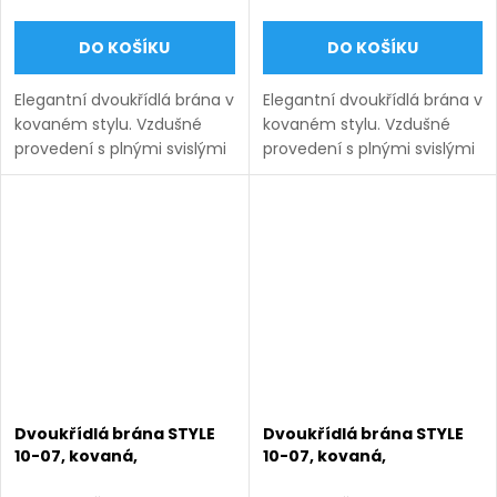
DO KOŠÍKU
DO KOŠÍKU
Elegantní dvoukřídlá brána v
Elegantní dvoukřídlá brána v
kovaném stylu. Vzdušné
kovaném stylu. Vzdušné
provedení s plnými svislými
provedení s plnými svislými
pruty 12×12 mm působí
pruty 12×12 mm působí
lehce a nadčasově. Výroba
lehce a nadčasově. Výroba
na míru, bezúdržbové
na míru, bezúdržbové
provedení. Doručení: 9–12...
provedení. Doručení: 9–12...
Dvoukřídlá brána STYLE
Dvoukřídlá brána STYLE
10-07, kovaná,
10-07, kovaná,
bezúdržbová, na míru
bezúdržbová, na míru