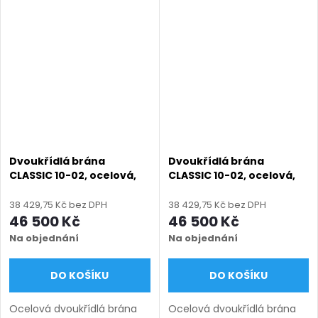
zinek + práškový lak),
zinek + práškový lak),
výroba na míru (šířka 1200–
výroba na míru (šířka 1200–
6000 mm, výška 1000–1750
6000 mm, výška 1000–1750
mm),...
mm),...
Dvoukřídlá brána
Dvoukřídlá brána
CLASSIC 10-02, ocelová,
CLASSIC 10-02, ocelová,
bezúdržbová, na míru
bezúdržbová, na míru
(šířka 1200–6000 mm,
(šířka 1200–6000 mm,
38 429,75 Kč bez DPH
38 429,75 Kč bez DPH
výška 1000–1750 mm),
výška 1000–1750 mm),
46 500 Kč
46 500 Kč
šedá RAL 7030 matná
zelená RAL 6005 matná
Na objednání
Na objednání
DO KOŠÍKU
DO KOŠÍKU
Ocelová dvoukřídlá brána
Ocelová dvoukřídlá brána