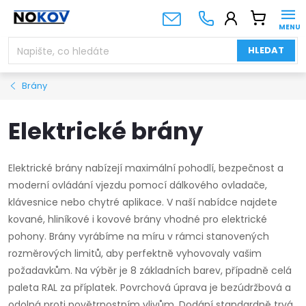
Přejít
NÁKUPNÍ
na
KOŠÍK
obsah
HLEDAT
Brány
Elektrické brány
Elektrické brány nabízejí maximální pohodlí, bezpečnost a
moderní ovládání vjezdu pomocí dálkového ovladače,
klávesnice nebo chytré aplikace. V naší nabídce najdete
kované, hliníkové i kovové brány vhodné pro elektrické
pohony. Brány vyrábíme na míru v rámci stanovených
rozměrových limitů, aby perfektně vyhovovaly vašim
požadavkům. Na výběr je 8 základních barev, případně celá
paleta RAL za příplatek. Povrchová úprava je bezúdržbová a
odolná proti povětrnostním vlivům. Dodání standardně trvá