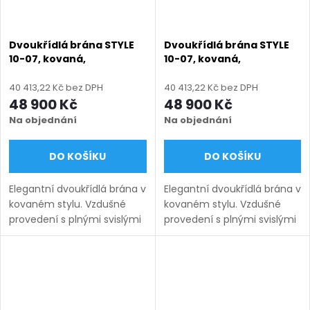
Dvoukřídlá brána STYLE
Dvoukřídlá brána STYLE
10-07, kovaná,
10-07, kovaná,
bezúdržbová, na míru
bezúdržbová, na míru
(šířka 1500–6000 mm,
(šířka 1500–6000 mm,
40 413,22 Kč bez DPH
40 413,22 Kč bez DPH
výška 1000–1750 mm),
výška 1000–1750 mm),
48 900 Kč
48 900 Kč
šedá RAL 7030 matná
zelená RAL 6005 matná
Na objednání
Na objednání
DO KOŠÍKU
DO KOŠÍKU
Elegantní dvoukřídlá brána v
Elegantní dvoukřídlá brána v
kovaném stylu. Vzdušné
kovaném stylu. Vzdušné
provedení s plnými svislými
provedení s plnými svislými
pruty 12×12 mm působí
pruty 12×12 mm působí
lehce a nadčasově. Výroba
lehce a nadčasově. Výroba
na míru, bezúdržbové
na míru, bezúdržbové
provedení. Doručení: 9–12...
provedení. Doručení: 9–12...