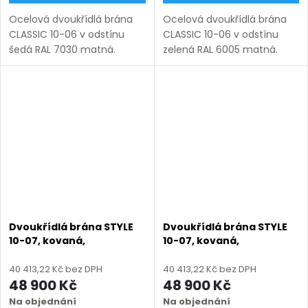
Ocelová dvoukřídlá brána
Ocelová dvoukřídlá brána
CLASSIC 10-06 v odstínu
CLASSIC 10-06 v odstínu
šedá RAL 7030 matná.
zelená RAL 6005 matná.
Bezúdržbová ocel (žárový
Bezúdržbová ocel (žárový
zinek + práškový lak),
zinek + práškový lak),
výroba na míru (šířka 1200–
výroba na míru (šířka 1200–
6000 mm, výška 1000–1950
6000 mm, výška 1000–1950
mm),...
mm),...
Dvoukřídlá brána STYLE
Dvoukřídlá brána STYLE
10-07, kovaná,
10-07, kovaná,
bezúdržbová, na míru
bezúdržbová, na míru
(šířka 1500–6000 mm,
(šířka 1500–6000 mm,
40 413,22 Kč bez DPH
40 413,22 Kč bez DPH
výška 1000–1750 mm),
výška 1000–1750 mm),
48 900 Kč
48 900 Kč
antracit RAL 7016 matná
černá RAL 9005 matná
Na objednání
Na objednání