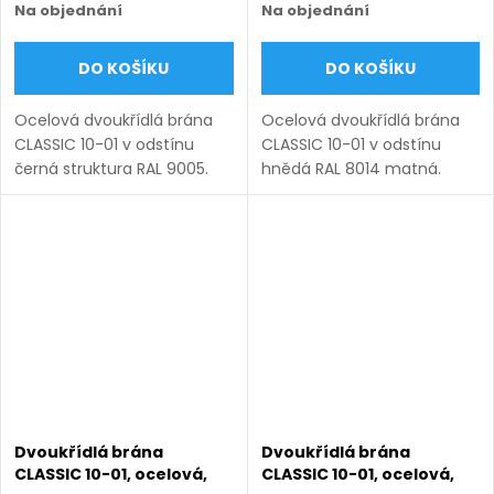
černá struktura RAL 9005
hnědá RAL 8014 matná
Na objednání
Na objednání
DO KOŠÍKU
DO KOŠÍKU
Ocelová dvoukřídlá brána
Ocelová dvoukřídlá brána
CLASSIC 10-01 v odstínu
CLASSIC 10-01 v odstínu
černá struktura RAL 9005.
hnědá RAL 8014 matná.
Bezúdržbová ocel (žárový
Bezúdržbová ocel (žárový
zinek + práškový lak),
zinek + práškový lak),
výroba na míru (šířka 1200–
výroba na míru (šířka 1200–
6000 mm, výška 1000–
6000 mm, výška 1000–1950
1950...
mm),...
Dvoukřídlá brána
Dvoukřídlá brána
CLASSIC 10-01, ocelová,
CLASSIC 10-01, ocelová,