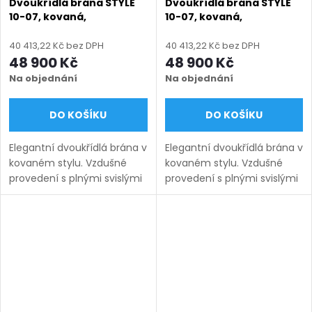
Dvoukřídlá brána STYLE
Dvoukřídlá brána STYLE
10-07, kovaná,
10-07, kovaná,
bezúdržbová, na míru
bezúdržbová, na míru
(šířka 1500–6000 mm,
(šířka 1500–6000 mm,
40 413,22 Kč bez DPH
40 413,22 Kč bez DPH
výška 1000–1750 mm),
výška 1000–1750 mm),
48 900 Kč
48 900 Kč
hnědá RAL 8019 matná
modrá RAL 5010 matná
Na objednání
Na objednání
DO KOŠÍKU
DO KOŠÍKU
Elegantní dvoukřídlá brána v
Elegantní dvoukřídlá brána v
kovaném stylu. Vzdušné
kovaném stylu. Vzdušné
provedení s plnými svislými
provedení s plnými svislými
pruty 12×12 mm působí
pruty 12×12 mm působí
lehce a nadčasově. Výroba
lehce a nadčasově. Výroba
na míru, bezúdržbové
na míru, bezúdržbové
provedení. Doručení: 9–12...
provedení. Doručení: 9–12...