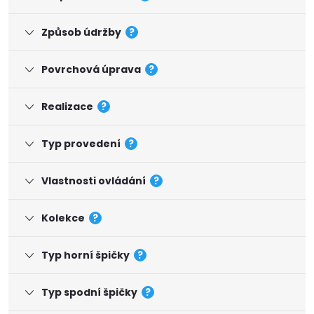
Způsob údržby
?
Povrchová úprava
?
Realizace
?
Typ provedení
?
Vlastnosti ovládání
?
Kolekce
?
Typ horní špičky
?
Typ spodní špičky
?