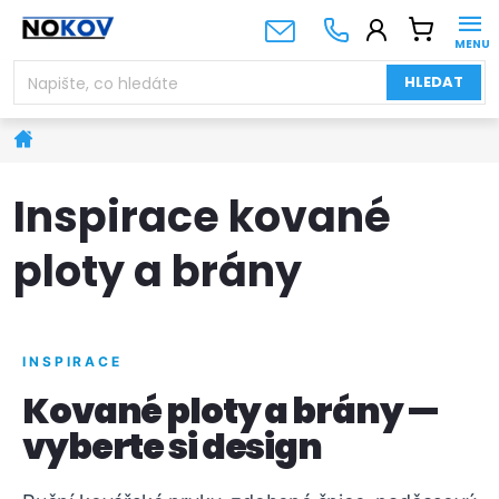
Přejít
NÁKUPNÍ
na
KOŠÍK
obsah
HLEDAT
Domů
Inspirace kované
ploty a brány
INSPIRACE
Kované ploty a brány —
vyberte si design