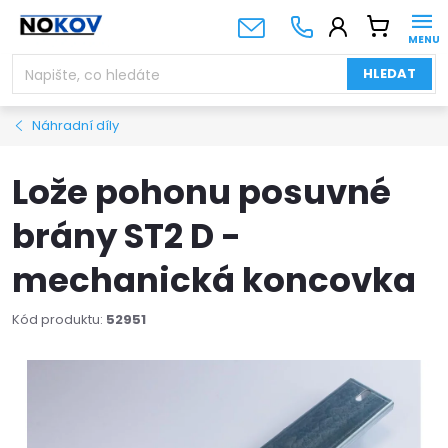
Přejít
NÁKUPNÍ
na
KOŠÍK
obsah
HLEDAT
Náhradní díly
Lože pohonu posuvné
brány ST2 D -
mechanická koncovka
Kód produktu:
52951