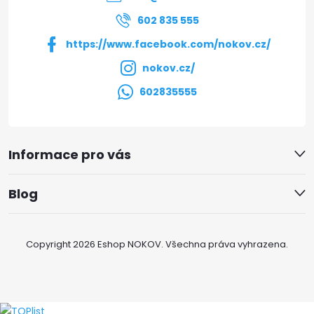
í
602 835 555
https://www.facebook.com/nokov.cz/
nokov.cz/
602835555
Informace pro vás
Blog
Copyright 2026
Eshop NOKOV
. Všechna práva vyhrazena.