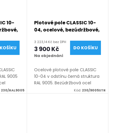
IC 10-
Plotové pole CLASSIC 10-
ržbové,
04, ocelové, bezúdržbové,
0–3300
na míru (šířka 100–3300
3 223,14 Kč bez DPH
50
mm, výška 450–1950
KOŠÍKU
3 900 Kč
DO KOŠÍKU
005
mm), černá struktura RAL
Na objednání
9005
CLASSIC
Ocelové plotové pole CLASSIC
 RAL 9005
10-04 v odstínu černá struktura
cel
RAL 9005. Bezúdržbová ocel
ý lak),
(žárový zinek + práškový lak),
:
230/RAL9005
Kód:
230/9005STR
 100–3300
výroba na míru (šířka 100–3300
mm),
mm, výška 450–1950 mm),...