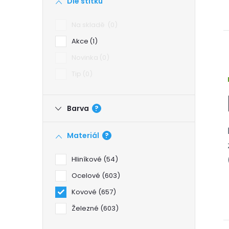
Dle štítku
a
Na skladě
0
n
Akce
1
Novinka
0
n
Tip
0
í
Barva
?
p
Materiál
?
a
Hliníkové
54
n
Ocelové
603
e
Kovové
657
Železné
603
l