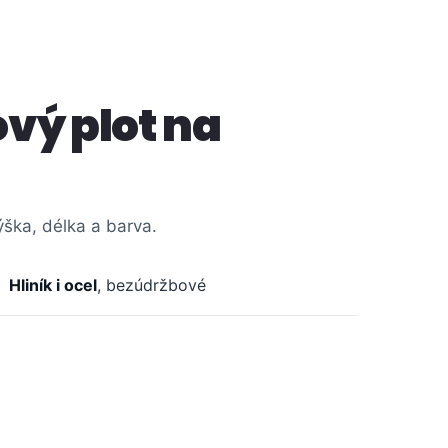
ový plot na
ýška, délka a barva.
Hliník i ocel
, bezúdržbové