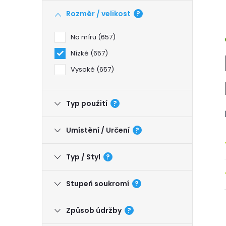
Rozměr / velikost
?
Na míru
657
Nízké
657
Vysoké
657
Typ použití
?
Umístění / Určení
?
Typ / Styl
?
Stupeň soukromí
?
Způsob údržby
?