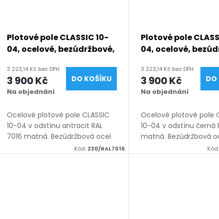
p
s
r
p
Plotové pole CLASSIC 10-
Plotové pole CLASS
o
04, ocelové, bezúdržbové,
04, ocelové, bezúd
r
na míru (šířka 100–3300
na míru (šířka 10
3 223,14 Kč bez DPH
3 223,14 Kč bez DPH
d
mm, výška 450–1950
mm, výška 450–19
3 900 Kč
DO KOŠÍKU
3 900 Kč
DO 
o
mm), antracit RAL 7016
mm), černá RAL 9
Na objednání
Na objednání
matná
matná
u
d
Ocelové plotové pole CLASSIC
Ocelové plotové pole 
k
10-04 v odstínu antracit RAL
10-04 v odstínu černá
u
7016 matná. Bezúdržbová ocel
matná. Bezúdržbová o
t
(žárový zinek + práškový lak),
(žárový zinek + práškov
Kód:
230/RAL7016
Kód
k
výroba na míru (šířka 100–3300
výroba na míru (šířka
mm, výška 450–1950 mm),...
mm, výška 450–1950 
ů
montáž...
t
ů