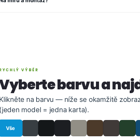
Na míru a montáž?
RYCHLÝ VÝBĚR
Vyberte barvu a najd
Klikněte na barvu — níže se okamžitě zobraz
(jeden model = jedna karta).
Vše