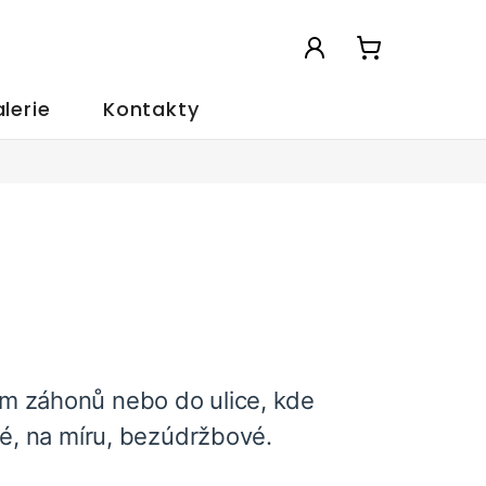
NÁKUPNÍ
KOŠÍK
lerie
Kontakty
m záhonů nebo do ulice, kde
vé, na míru, bezúdržbové.