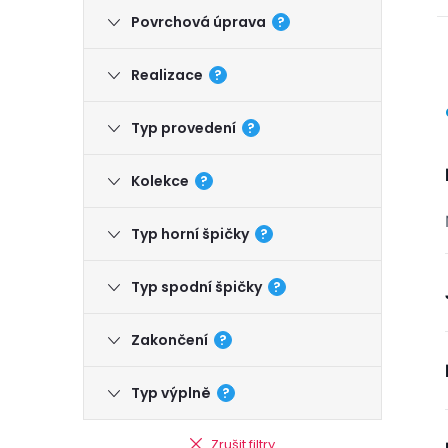
Povrchová úprava
?
Realizace
?
Typ provedení
?
Kolekce
?
Typ horní špičky
?
Typ spodní špičky
?
Zakončení
?
Typ výplně
?
Zrušit filtry