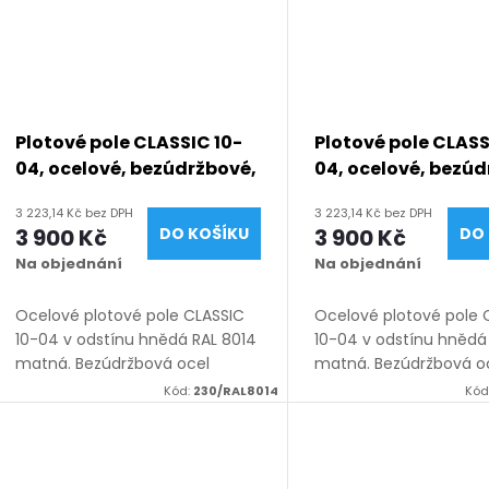
Plotové pole CLASSIC 10-
Plotové pole CLASS
04, ocelové, bezúdržbové,
04, ocelové, bezúd
na míru (šířka 100–3300
na míru (šířka 10
3 223,14 Kč bez DPH
3 223,14 Kč bez DPH
mm, výška 450–1950
mm, výška 450–19
3 900 Kč
DO KOŠÍKU
3 900 Kč
DO 
mm), hnědá RAL 8014
mm), hnědá RAL 8
Na objednání
Na objednání
matná
matná
Ocelové plotové pole CLASSIC
Ocelové plotové pole 
10-04 v odstínu hnědá RAL 8014
10-04 v odstínu hnědá
matná. Bezúdržbová ocel
matná. Bezúdržbová o
(žárový zinek + práškový lak),
(žárový zinek + práškov
Kód:
230/RAL8014
Kód
výroba na míru (šířka 100–3300
výroba na míru (šířka
mm, výška 450–1950 mm),
mm, výška 450–1950 
montáž...
montáž...