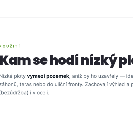
POUŽITÍ
Kam se hodí nízký pl
Nízké ploty
vymezí pozemek
, aniž by ho uzavřely — id
záhonů, teras nebo do uliční fronty. Zachovají výhled a 
(bezúdržba) i v oceli.