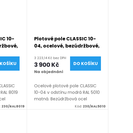
IC 10-
Plotové pole CLASSIC 10-
ržbové,
04, ocelové, bezúdržbové,
0–3300
na míru (šířka 100–3300
3 223,14 Kč bez DPH
50
mm, výška 450–1950
KOŠÍKU
3 900 Kč
DO KOŠÍKU
019
mm), modrá RAL 5010
Na objednání
matná
CLASSIC
Ocelové plotové pole CLASSIC
 RAL 8019
10-04 v odstínu modrá RAL 5010
cel
matná. Bezúdržbová ocel
ý lak),
(žárový zinek + práškový lak),
:
230/RAL8019
Kód:
230/RAL5010
 100–3300
výroba na míru (šířka 100–3300
mm),
mm, výška 450–1950 mm),
montáž...