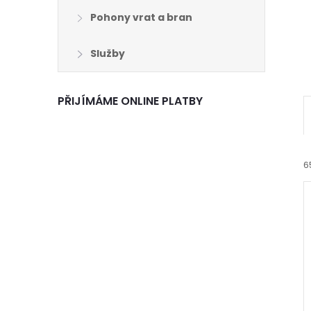
Pohony vrat a bran
Služby
PŘIJÍMÁME ONLINE PLATBY
6
í
i