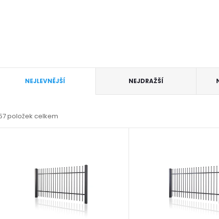
Ř
NEJLEVNĚJŠÍ
NEJDRAŽŠÍ
a
57
položek celkem
z
V
e
ý
n
p