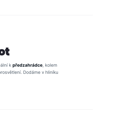
ot
eální k
předzahrádce
, kolem
prosvětlení. Dodáme v hliníku