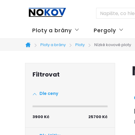
Přejít
na
obsah
Ploty a brány
Pergoly
Ploty a brány
Ploty
Nízké kovové ploty
Domů
P
o
Dle ceny
s
t
3900
Kč
25700
Kč
r