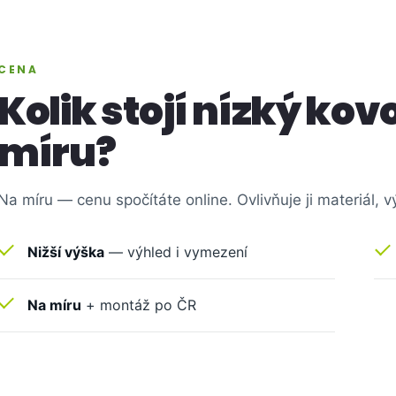
CENA
Kolik stojí nízký kov
míru?
Na míru — cenu spočítáte online. Ovlivňuje ji materiál, v
Nižší výška
— výhled i vymezení
Na míru
+ montáž po ČR