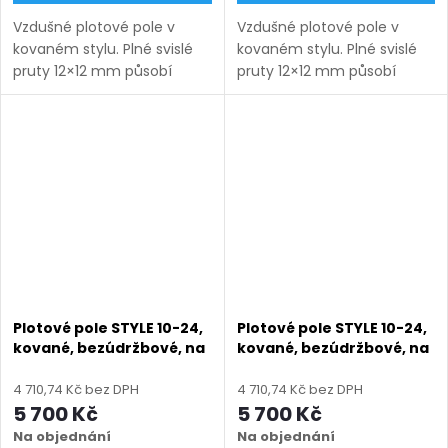
Vzdušné plotové pole v
Vzdušné plotové pole v
kovaném stylu. Plné svislé
kovaném stylu. Plné svislé
pruty 12×12 mm působí
pruty 12×12 mm působí
lehce a nadčasově.
lehce a nadčasově.
Bezúdržbové provedení na
Bezúdržbové provedení na
míru s dlouhou životností.
míru s dlouhou životností.
Doručení: 9–12 týdnů
Doručení: 9–12 týdnů
(výroba na...
(výroba na...
Plotové pole STYLE 10-24,
Plotové pole STYLE 10-24,
kované, bezúdržbové, na
kované, bezúdržbové, na
míru (šířka 100–3300
míru (šířka 100–3300
mm, výška 650–1750
mm, výška 650–1750
4 710,74 Kč bez DPH
4 710,74 Kč bez DPH
mm), hnědá RAL 8019
mm), modrá RAL 5010
5 700 Kč
5 700 Kč
matná
matná
Na objednání
Na objednání