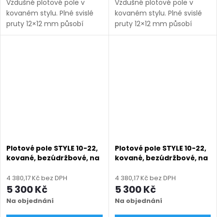
Vzdušné plotové pole v
Vzdušné plotové pole v
kovaném stylu. Plné svislé
kovaném stylu. Plné svislé
pruty 12×12 mm působí
pruty 12×12 mm působí
lehce a nadčasově.
lehce a nadčasově.
Bezúdržbové provedení na
Bezúdržbové provedení na
míru s dlouhou životností.
míru s dlouhou životností.
Doručení: 9–12 týdnů
Doručení: 9–12 týdnů
(výroba na...
(výroba na...
Plotové pole STYLE 10-22,
Plotové pole STYLE 10-22,
kované, bezúdržbové, na
kované, bezúdržbové, na
míru (šířka 100–3300
míru (šířka 100–3300
mm, výška 580–1750
mm, výška 580–1750
4 380,17 Kč bez DPH
4 380,17 Kč bez DPH
mm), šedá RAL 7030
mm), zelená RAL 6005
5 300 Kč
5 300 Kč
matná
matná
Na objednání
Na objednání