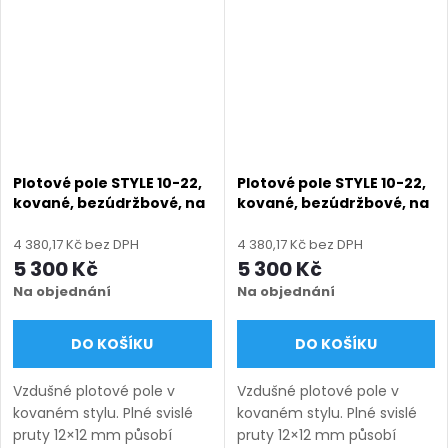
Doručení: 9–12 týdnů
Doručení: 9–12 týdnů
(výroba na...
(výroba na...
Plotové pole STYLE 10-22,
Plotové pole STYLE 10-22,
kované, bezúdržbové, na
kované, bezúdržbové, na
míru (šířka 100–3300
míru (šířka 100–3300
mm, výška 580–1750
mm, výška 580–1750
4 380,17 Kč bez DPH
4 380,17 Kč bez DPH
mm), černá struktura RAL
mm), hnědá RAL 8014
5 300 Kč
5 300 Kč
9005
matná
Na objednání
Na objednání
DO KOŠÍKU
DO KOŠÍKU
Vzdušné plotové pole v
Vzdušné plotové pole v
kovaném stylu. Plné svislé
kovaném stylu. Plné svislé
pruty 12×12 mm působí
pruty 12×12 mm působí