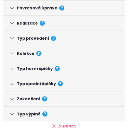
Povrchová úprava
?
Realizace
?
Typ provedení
?
Kolekce
?
Typ horní špičky
?
Typ spodní špičky
?
Zakončení
?
Typ výplně
?
Zrušit filtry