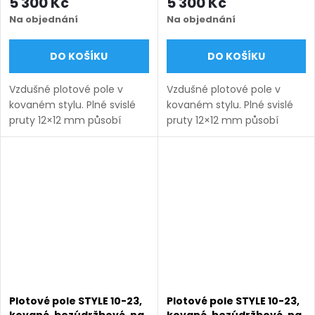
5 300 Kč
5 300 Kč
matná
matná
Na objednání
Na objednání
DO KOŠÍKU
DO KOŠÍKU
Vzdušné plotové pole v
Vzdušné plotové pole v
kovaném stylu. Plné svislé
kovaném stylu. Plné svislé
pruty 12×12 mm působí
pruty 12×12 mm působí
lehce a nadčasově.
lehce a nadčasově.
Bezúdržbové provedení na
Bezúdržbové provedení na
míru s dlouhou životností.
míru s dlouhou životností.
Doručení: 9–12 týdnů
Doručení: 9–12 týdnů
(výroba na...
(výroba na...
Plotové pole STYLE 10-23,
Plotové pole STYLE 10-23,