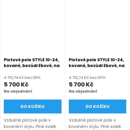
míru s dlouhou životností.
míru s dlouhou životností.
Doručení: 9–12 týdnů
Doručení: 9–12 týdnů
(výroba na...
(výroba na...
Plotové pole STYLE 10-24,
Plotové pole STYLE 10-24,
kované, bezúdržbové, na
kované, bezúdržbové, na
míru (šířka 100–3300
míru (šířka 100–3300
mm, výška 650–1750
mm, výška 650–1750
4 710,74 Kč bez DPH
4 710,74 Kč bez DPH
mm), antracit RAL 7016
mm), černá RAL 9005
5 700 Kč
5 700 Kč
matná
matná
Na objednání
Na objednání
DO KOŠÍKU
DO KOŠÍKU
Vzdušné plotové pole v
Vzdušné plotové pole v
kovaném stylu. Plné svislé
kovaném stylu. Plné svislé