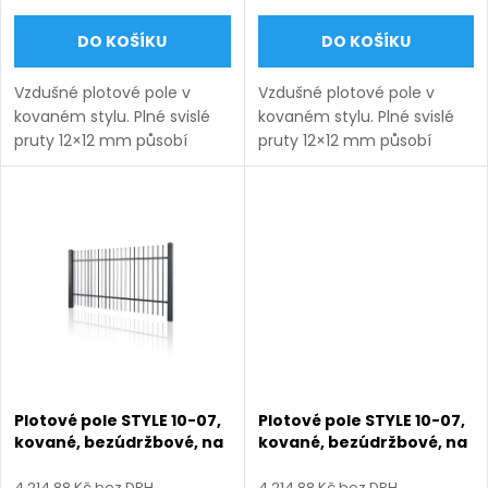
o
d
DO KOŠÍKU
DO KOŠÍKU
d
u
Vzdušné plotové pole v
Vzdušné plotové pole v
u
kovaném stylu. Plné svislé
kovaném stylu. Plné svislé
k
pruty 12×12 mm působí
pruty 12×12 mm působí
k
lehce a nadčasově.
lehce a nadčasově.
Bezúdržbové provedení na
Bezúdržbové provedení na
t
míru s dlouhou životností.
míru s dlouhou životností.
t
Doručení: 9–12 týdnů
Doručení: 9–12 týdnů
ů
(výroba na...
(výroba na...
ů
Plotové pole STYLE 10-07,
Plotové pole STYLE 10-07,
kované, bezúdržbové, na
kované, bezúdržbové, na
míru (šířka 120–3300 mm,
míru (šířka 120–3300 mm,
výška 450–1750 mm),
výška 450–1750 mm),
4 214,88 Kč bez DPH
4 214,88 Kč bez DPH