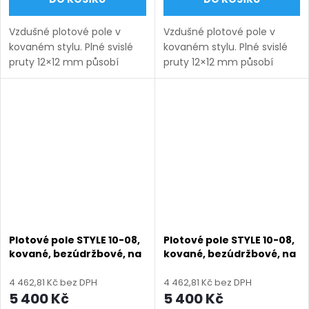
Vzdušné plotové pole v
Vzdušné plotové pole v
kovaném stylu. Plné svislé
kovaném stylu. Plné svislé
pruty 12×12 mm působí
pruty 12×12 mm působí
lehce a nadčasově.
lehce a nadčasově.
Bezúdržbové provedení na
Bezúdržbové provedení na
míru s dlouhou životností.
míru s dlouhou životností.
Doručení: 9–12 týdnů
Doručení: 9–12 týdnů
(výroba na...
(výroba na...
Plotové pole STYLE 10-08,
Plotové pole STYLE 10-08,
kované, bezúdržbové, na
kované, bezúdržbové, na
míru (šířka 380–3300
míru (šířka 380–3300
mm, výška 450–1750
mm, výška 450–1750
4 462,81 Kč bez DPH
4 462,81 Kč bez DPH
mm), šedá RAL 7030
mm), zelená RAL 6005
5 400 Kč
5 400 Kč
matná
matná