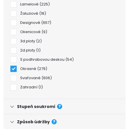
Lamelové
225
Žaluziové
18
Designové
657
Okenicové
9
3d ploty
2
2d ploty
1
S podhrabovou deskou
54
Okrasné
279
Svařované
606
Zahradní
1
Stupeň soukromí
?
Způsob údržby
?