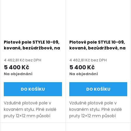
Plotové pole STYLE 10-09,
Plotové pole STYLE 10-09,
kované, bezúdržbové, na
kované, bezúdržbové, na
míru (šířka 200–3300
míru (šířka 200–3300
mm, výška 650–1750
mm, výška 650–1750
4 462,81 Kč bez DPH
4 462,81 Kč bez DPH
mm), šedá RAL 7030
mm), zelená RAL 6005
5 400 Kč
5 400 Kč
matná
matná
Na objednání
Na objednání
DO KOŠÍKU
DO KOŠÍKU
Vzdušné plotové pole v
Vzdušné plotové pole v
kovaném stylu. Plné svislé
kovaném stylu. Plné svislé
pruty 12×12 mm působí
pruty 12×12 mm působí
lehce a nadčasově.
lehce a nadčasově.
Bezúdržbové provedení na
Bezúdržbové provedení na