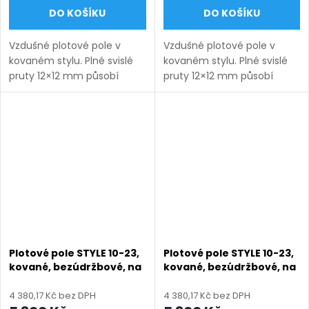
DO KOŠÍKU
DO KOŠÍKU
Vzdušné plotové pole v
Vzdušné plotové pole v
kovaném stylu. Plné svislé
kovaném stylu. Plné svislé
pruty 12×12 mm působí
pruty 12×12 mm působí
lehce a nadčasově.
lehce a nadčasově.
Bezúdržbové provedení na
Bezúdržbové provedení na
míru s dlouhou životností.
míru s dlouhou životností.
Doručení: 9–12 týdnů
Doručení: 9–12 týdnů
(výroba na...
(výroba na...
Plotové pole STYLE 10-23,
Plotové pole STYLE 10-23,
kované, bezúdržbové, na
kované, bezúdržbové, na
míru (šířka 100–3300
míru (šířka 100–3300
mm, výška 450–1750
mm, výška 450–1750
4 380,17 Kč bez DPH
4 380,17 Kč bez DPH
mm), antracit RAL 7016
mm), černá RAL 9005