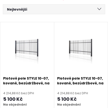
Ř
Nejlevnější
a
Nejdražší
V
Nejprodávanější
z
ý
Abecedně
e
p
n
i
í
s
p
Plotové pole STYLE 10-07,
Plotové pole STYLE 10-07,
kované, bezúdržbové, na
kované, bezúdržbové, na
p
míru (šířka 120–3300 mm,
míru (šířka 120–3300 mm,
r
výška 450–1750 mm),
výška 450–1750 mm),
4 214,88 Kč bez DPH
4 214,88 Kč bez DPH
r
antracit RAL 7016 matná
černá RAL 9005 matná
5 100 Kč
5 100 Kč
o
Na objednání
Na objednání