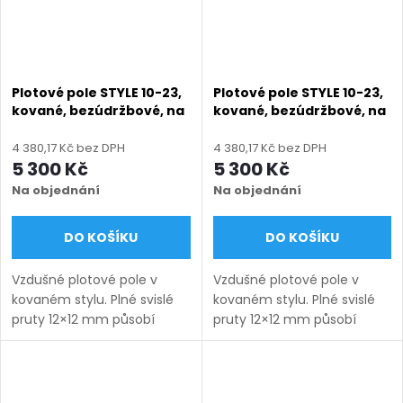
Plotové pole STYLE 10-23,
Plotové pole STYLE 10-23,
kované, bezúdržbové, na
kované, bezúdržbové, na
míru (šířka 100–3300
míru (šířka 100–3300
mm, výška 450–1750
mm, výška 450–1750
4 380,17 Kč bez DPH
4 380,17 Kč bez DPH
mm), šedá RAL 7030
mm), zelená RAL 6005
5 300 Kč
5 300 Kč
matná
matná
Na objednání
Na objednání
DO KOŠÍKU
DO KOŠÍKU
Vzdušné plotové pole v
Vzdušné plotové pole v
kovaném stylu. Plné svislé
kovaném stylu. Plné svislé
pruty 12×12 mm působí
pruty 12×12 mm působí
lehce a nadčasově.
lehce a nadčasově.
Bezúdržbové provedení na
Bezúdržbové provedení na
míru s dlouhou životností.
míru s dlouhou životností.
Doručení: 9–12 týdnů
Doručení: 9–12 týdnů