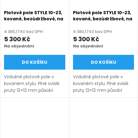
Plotové pole STYLE 10-23,
Plotové pole STYLE 10-23,
kované, bezúdržbové, na
kované, bezúdržbové, na
míru (šířka 100–3300
míru (šířka 100–3300
mm, výška 450–1750
mm, výška 450–1750
4 380,17 Kč bez DPH
4 380,17 Kč bez DPH
mm), hnědá RAL 8019
mm), modrá RAL 5010
5 300 Kč
5 300 Kč
matná
matná
Na objednání
Na objednání
DO KOŠÍKU
DO KOŠÍKU
Vzdušné plotové pole v
Vzdušné plotové pole v
kovaném stylu. Plné svislé
kovaném stylu. Plné svislé
pruty 12×12 mm působí
pruty 12×12 mm působí
lehce a nadčasově.
lehce a nadčasově.
Bezúdržbové provedení na
Bezúdržbové provedení na
míru s dlouhou životností.
míru s dlouhou životností.
Doručení: 9–12 týdnů
Doručení: 9–12 týdnů
(výroba na...
(výroba na...