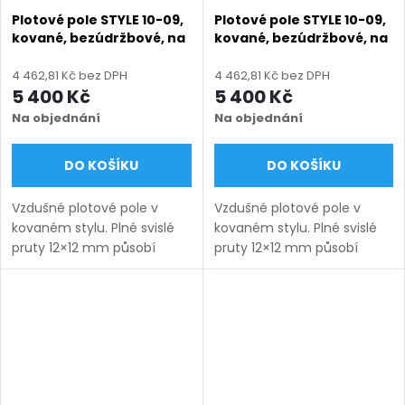
Plotové pole STYLE 10-09,
Plotové pole STYLE 10-09,
kované, bezúdržbové, na
kované, bezúdržbové, na
míru (šířka 200–3300
míru (šířka 200–3300
mm, výška 650–1750
mm, výška 650–1750
4 462,81 Kč bez DPH
4 462,81 Kč bez DPH
mm), černá struktura RAL
mm), hnědá RAL 8014
5 400 Kč
5 400 Kč
9005
matná
Na objednání
Na objednání
DO KOŠÍKU
DO KOŠÍKU
Vzdušné plotové pole v
Vzdušné plotové pole v
kovaném stylu. Plné svislé
kovaném stylu. Plné svislé
pruty 12×12 mm působí
pruty 12×12 mm působí
lehce a nadčasově.
lehce a nadčasově.
Bezúdržbové provedení na
Bezúdržbové provedení na
míru s dlouhou životností.
míru s dlouhou životností.
Doručení: 9–12 týdnů
Doručení: 9–12 týdnů
(výroba na...
(výroba na...