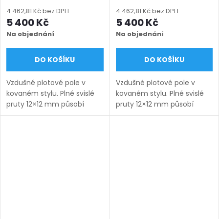
míru (šířka 200–3300
míru (šířka 200–3300
mm, výška 650–1750
mm, výška 650–1750
4 462,81 Kč bez DPH
4 462,81 Kč bez DPH
mm), antracit RAL 7016
mm), černá RAL 9005
5 400 Kč
5 400 Kč
matná
matná
Na objednání
Na objednání
DO KOŠÍKU
DO KOŠÍKU
Vzdušné plotové pole v
Vzdušné plotové pole v
kovaném stylu. Plné svislé
kovaném stylu. Plné svislé
pruty 12×12 mm působí
pruty 12×12 mm působí
lehce a nadčasově.
lehce a nadčasově.
Bezúdržbové provedení na
Bezúdržbové provedení na
míru s dlouhou životností.
míru s dlouhou životností.
Doručení: 9–12 týdnů
Doručení: 9–12 týdnů
(výroba na...
(výroba na...