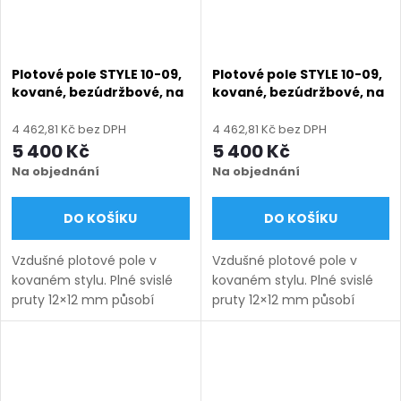
Plotové pole STYLE 10-09,
Plotové pole STYLE 10-09,
kované, bezúdržbové, na
kované, bezúdržbové, na
míru (šířka 200–3300
míru (šířka 200–3300
mm, výška 650–1750
mm, výška 650–1750
4 462,81 Kč bez DPH
4 462,81 Kč bez DPH
mm), hnědá RAL 8019
mm), modrá RAL 5010
5 400 Kč
5 400 Kč
matná
matná
Na objednání
Na objednání
DO KOŠÍKU
DO KOŠÍKU
Vzdušné plotové pole v
Vzdušné plotové pole v
kovaném stylu. Plné svislé
kovaném stylu. Plné svislé
pruty 12×12 mm působí
pruty 12×12 mm působí
lehce a nadčasově.
lehce a nadčasově.
Bezúdržbové provedení na
Bezúdržbové provedení na
míru s dlouhou životností.
míru s dlouhou životností.
Doručení: 9–12 týdnů
Doručení: 9–12 týdnů
(výroba na...
(výroba na...