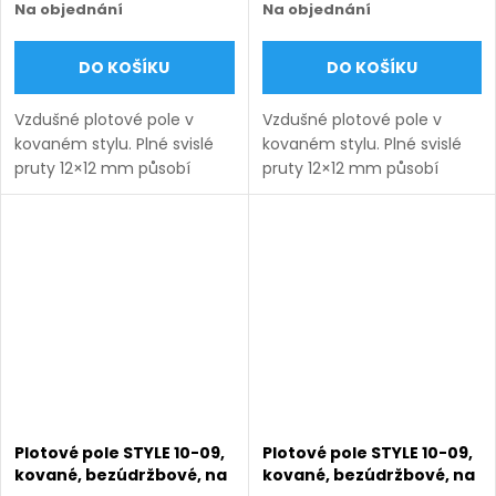
Na objednání
Na objednání
DO KOŠÍKU
DO KOŠÍKU
Vzdušné plotové pole v
Vzdušné plotové pole v
kovaném stylu. Plné svislé
kovaném stylu. Plné svislé
pruty 12×12 mm působí
pruty 12×12 mm působí
lehce a nadčasově.
lehce a nadčasově.
Bezúdržbové provedení na
Bezúdržbové provedení na
míru s dlouhou životností.
míru s dlouhou životností.
Doručení: 9–12 týdnů
Doručení: 9–12 týdnů
(výroba na...
(výroba na...
Plotové pole STYLE 10-09,
Plotové pole STYLE 10-09,
kované, bezúdržbové, na
kované, bezúdržbové, na