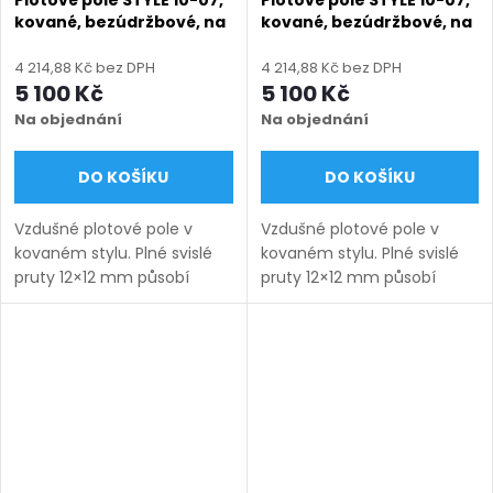
kované, bezúdržbové, na
kované, bezúdržbové, na
míru (šířka 120–3300 mm,
míru (šířka 120–3300 mm,
výška 450–1750 mm),
výška 450–1750 mm),
4 214,88 Kč bez DPH
4 214,88 Kč bez DPH
hnědá RAL 8019 matná
modrá RAL 5010 matná
5 100 Kč
5 100 Kč
Na objednání
Na objednání
DO KOŠÍKU
DO KOŠÍKU
Vzdušné plotové pole v
Vzdušné plotové pole v
kovaném stylu. Plné svislé
kovaném stylu. Plné svislé
pruty 12×12 mm působí
pruty 12×12 mm působí
lehce a nadčasově.
lehce a nadčasově.
Bezúdržbové provedení na
Bezúdržbové provedení na
míru s dlouhou životností.
míru s dlouhou životností.
Doručení: 9–12 týdnů
Doručení: 9–12 týdnů
(výroba na...
(výroba na...