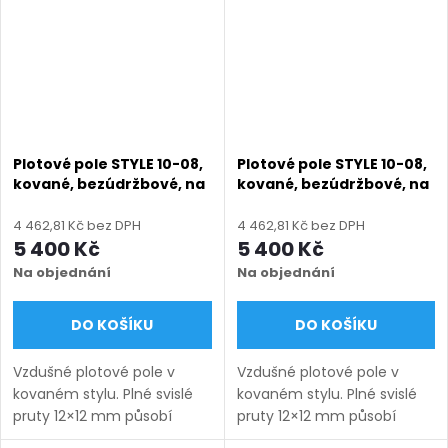
(výroba na...
(výroba na...
Plotové pole STYLE 10-08,
Plotové pole STYLE 10-08,
kované, bezúdržbové, na
kované, bezúdržbové, na
míru (šířka 380–3300
míru (šířka 380–3300
mm, výška 450–1750
mm, výška 450–1750
4 462,81 Kč bez DPH
4 462,81 Kč bez DPH
mm), antracit RAL 7016
mm), černá RAL 9005
5 400 Kč
5 400 Kč
matná
matná
Na objednání
Na objednání
DO KOŠÍKU
DO KOŠÍKU
Vzdušné plotové pole v
Vzdušné plotové pole v
kovaném stylu. Plné svislé
kovaném stylu. Plné svislé
pruty 12×12 mm působí
pruty 12×12 mm působí
lehce a nadčasově.
lehce a nadčasově.