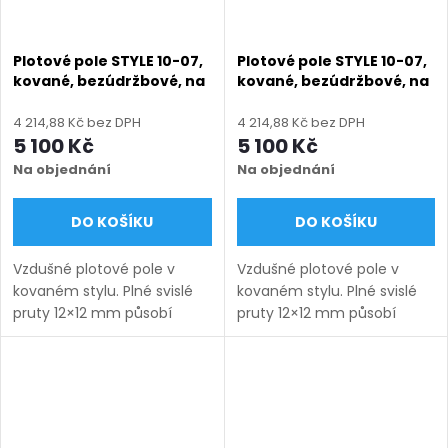
Plotové pole STYLE 10-07,
Plotové pole STYLE 10-07,
kované, bezúdržbové, na
kované, bezúdržbové, na
míru (šířka 120–3300 mm,
míru (šířka 120–3300 mm,
výška 450–1750 mm),
výška 450–1750 mm),
4 214,88 Kč bez DPH
4 214,88 Kč bez DPH
šedá RAL 7030 matná
zelená RAL 6005 matná
5 100 Kč
5 100 Kč
Na objednání
Na objednání
DO KOŠÍKU
DO KOŠÍKU
Vzdušné plotové pole v
Vzdušné plotové pole v
kovaném stylu. Plné svislé
kovaném stylu. Plné svislé
pruty 12×12 mm působí
pruty 12×12 mm působí
lehce a nadčasově.
lehce a nadčasově.
Bezúdržbové provedení na
Bezúdržbové provedení na
míru s dlouhou životností.
míru s dlouhou životností.
Doručení: 9–12 týdnů
Doručení: 9–12 týdnů
(výroba na...
(výroba na...