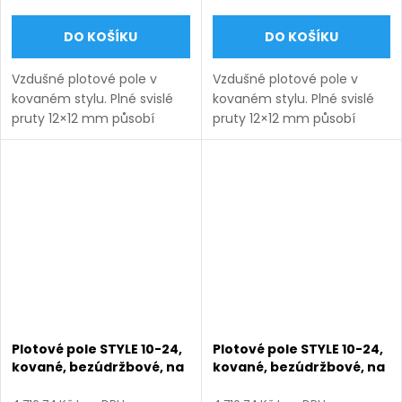
DO KOŠÍKU
DO KOŠÍKU
Vzdušné plotové pole v
Vzdušné plotové pole v
kovaném stylu. Plné svislé
kovaném stylu. Plné svislé
pruty 12×12 mm působí
pruty 12×12 mm působí
lehce a nadčasově.
lehce a nadčasově.
Bezúdržbové provedení na
Bezúdržbové provedení na
míru s dlouhou životností.
míru s dlouhou životností.
Doručení: 9–12 týdnů
Doručení: 9–12 týdnů
(výroba na...
(výroba na...
Plotové pole STYLE 10-24,
Plotové pole STYLE 10-24,
kované, bezúdržbové, na
kované, bezúdržbové, na
míru (šířka 100–3300
míru (šířka 100–3300