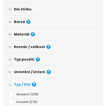
Dle štítku
Barva
?
Materiál
?
Rozměr / velikost
?
Typ použití
?
Umístění / Určení
?
Typ / Styl
?
Moderní
378
Kované
279