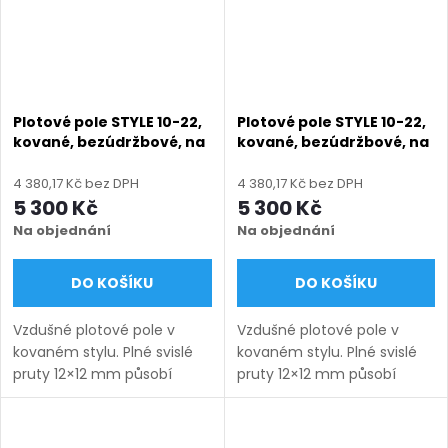
Plotové pole STYLE 10-22,
Plotové pole STYLE 10-22,
kované, bezúdržbové, na
kované, bezúdržbové, na
míru (šířka 100–3300
míru (šířka 100–3300
mm, výška 580–1750
mm, výška 580–1750
4 380,17 Kč bez DPH
4 380,17 Kč bez DPH
mm), antracit RAL 7016
mm), černá RAL 9005
5 300 Kč
5 300 Kč
matná
matná
Na objednání
Na objednání
DO KOŠÍKU
DO KOŠÍKU
Vzdušné plotové pole v
Vzdušné plotové pole v
kovaném stylu. Plné svislé
kovaném stylu. Plné svislé
pruty 12×12 mm působí
pruty 12×12 mm působí
lehce a nadčasově.
lehce a nadčasově.
Bezúdržbové provedení na
Bezúdržbové provedení na
míru s dlouhou životností.
míru s dlouhou životností.