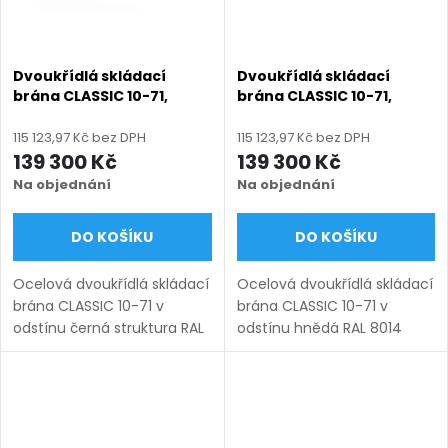
Dvoukřídlá skládací
Dvoukřídlá skládací
brána CLASSIC 10-71,
brána CLASSIC 10-71,
ocelová, bezúdržbová, na
ocelová, bezúdržbová, na
míru (šířka 3000–6000
míru (šířka 3000–6000
115 123,97 Kč bez DPH
115 123,97 Kč bez DPH
mm, výška 1000–1450
mm, výška 1000–1450
139 300 Kč
139 300 Kč
mm), černá struktura RAL
mm), hnědá RAL 8014
Na objednání
Na objednání
9005
matná
DO KOŠÍKU
DO KOŠÍKU
Ocelová dvoukřídlá skládací
Ocelová dvoukřídlá skládací
brána CLASSIC 10-71 v
brána CLASSIC 10-71 v
odstínu černá struktura RAL
odstínu hnědá RAL 8014
9005. Bezúdržbová ocel
matná. Bezúdržbová ocel
(žárový zinek + práškový
(žárový zinek + práškový
lak), výroba na míru (šířka
lak), výroba na míru (šířka
3000–6000 mm, výška...
3000–6000 mm, výška...