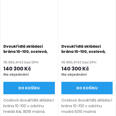
6000 mm, výška 1000–
6000 mm, výška 1000–1750
1750...
mm),...
Dvoukřídlá skládací
Dvoukřídlá skládací
brána 10-100, ocelová,
brána 10-100, ocelová,
bezúdržbová, na míru
bezúdržbová, na míru
(šířka 3000 - 6000 mm,
(šířka 3000 - 6000 mm,
115 950,41 Kč bez DPH
115 950,41 Kč bez DPH
výška 1000 - 1750 mm),
výška 1000 - 1750 mm),
140 300 Kč
140 300 Kč
hnědá RAL 8019 matná
modrá 5010 matná
Na objednání
Na objednání
DO KOŠÍKU
DO KOŠÍKU
Ocelová dvoukřídlá skládací
Ocelová dvoukřídlá skládací
brána 10-100 v odstínu
brána 10-100 v odstínu
hnědá RAL 8019 matná.
modrá 5010 matná.