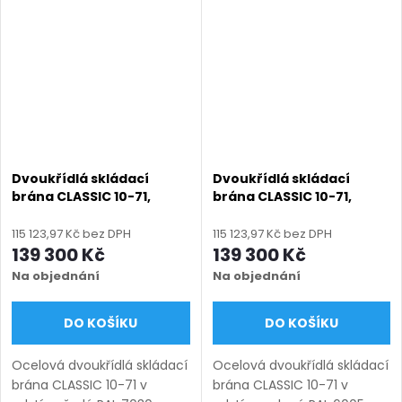
lak), výroba na míru (šířka
výroba na míru (šířka 3000–
3000–6000 mm, výška...
6000 mm, výška 1000–
1450...
Dvoukřídlá skládací
Dvoukřídlá skládací
brána CLASSIC 10-71,
brána CLASSIC 10-71,
ocelová, bezúdržbová, na
ocelová, bezúdržbová, na
míru (šířka 3000–6000
míru (šířka 3000–6000
115 123,97 Kč bez DPH
115 123,97 Kč bez DPH
mm, výška 1000–1450
mm, výška 1000–1450
139 300 Kč
139 300 Kč
mm), šedá RAL 7030
mm), zelená RAL 6005
Na objednání
Na objednání
matná
matná
DO KOŠÍKU
DO KOŠÍKU
Ocelová dvoukřídlá skládací
Ocelová dvoukřídlá skládací
brána CLASSIC 10-71 v
brána CLASSIC 10-71 v