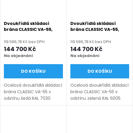
Dvoukřídlá skládací
Dvoukřídlá skládací
brána CLASSIC VA-55,
brána CLASSIC VA-55,
ocelová, bezúdržbová, na
ocelová, bezúdržbová, na
míru (šířka 3000–6000
míru (šířka 3000–6000
119 586,78 Kč bez DPH
119 586,78 Kč bez DPH
mm, výška 1000–1950
mm, výška 1000–1950
144 700 Kč
144 700 Kč
mm), šedá RAL 7030
mm), zelená RAL 6005
Na objednání
Na objednání
matná
matná
DO KOŠÍKU
DO KOŠÍKU
Ocelová dvoukřídlá skládací
Ocelová dvoukřídlá skládací
brána CLASSIC VA-55 v
brána CLASSIC VA-55 v
odstínu šedá RAL 7030
odstínu zelená RAL 6005
matná. Bezúdržbová ocel
matná. Bezúdržbová ocel
(žárový zinek + práškový
(žárový zinek + práškový
lak), výroba na míru (šířka
lak), výroba na míru (šířka
3000–6000 mm, výška...
3000–6000 mm, výška...