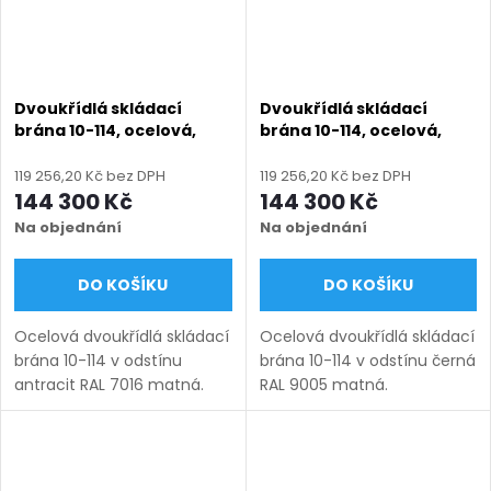
Dvoukřídlá skládací
Dvoukřídlá skládací
brána 10-114, ocelová,
brána 10-114, ocelová,
bezúdržbová, na míru
bezúdržbová, na míru
(šířka 1200 - 6000 mm,
(šířka 1200 - 6000 mm,
119 256,20 Kč bez DPH
119 256,20 Kč bez DPH
výška 750 - 2000 mm),
výška 750 - 2000 mm),
144 300 Kč
144 300 Kč
antracit RAL 7016 matná
černá RAL 9005 matná
Na objednání
Na objednání
DO KOŠÍKU
DO KOŠÍKU
Ocelová dvoukřídlá skládací
Ocelová dvoukřídlá skládací
brána 10-114 v odstínu
brána 10-114 v odstínu černá
antracit RAL 7016 matná.
RAL 9005 matná.
Bezúdržbová ocel (žárový
Bezúdržbová ocel (žárový
zinek + práškový lak),
zinek + práškový lak),
výroba na míru (šířka 1200–
výroba na míru (šířka 1200–
6000 mm, výška 750–
6000 mm, výška 750–2000