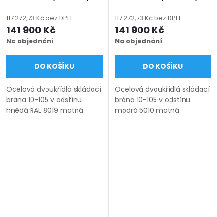
bezúdržbová, na míru
bezúdržbová, na míru
(šířka 1200 - 6000 mm,
(šířka 1200 - 6000 mm,
117 272,73 Kč bez DPH
117 272,73 Kč bez DPH
výška 1000 - 2050 mm),
výška 1000 - 2050 mm),
141 900 Kč
141 900 Kč
hnědá RAL 8019 matná
modrá 5010 matná
Na objednání
Na objednání
DO KOŠÍKU
DO KOŠÍKU
Ocelová dvoukřídlá skládací
Ocelová dvoukřídlá skládací
brána 10-105 v odstínu
brána 10-105 v odstínu
hnědá RAL 8019 matná.
modrá 5010 matná.
Bezúdržbová ocel (žárový
Bezúdržbová ocel (žárový
zinek + práškový lak),
zinek + práškový lak),
výroba na míru (šířka 1200–
výroba na míru (šířka 1200–
6000 mm, výška 1000–2050
6000 mm, výška 1000–2050
mm),...
mm),...