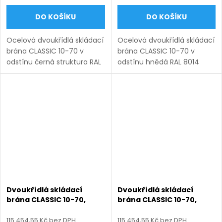
DO KOŠÍKU
DO KOŠÍKU
Ocelová dvoukřídlá skládací
Ocelová dvoukřídlá skládací
brána CLASSIC 10-70 v
brána CLASSIC 10-70 v
odstínu černá struktura RAL
odstínu hnědá RAL 8014
9005. Bezúdržbová ocel
matná. Bezúdržbová ocel
(žárový zinek + práškový
(žárový zinek + práškový
lak), výroba na míru (šířka
lak), výroba na míru (šířka
3000–6000 mm, výška...
3000–6000 mm, výška...
Dvoukřídlá skládací
Dvoukřídlá skládací
brána CLASSIC 10-70,
brána CLASSIC 10-70,
ocelová, bezúdržbová, na
ocelová, bezúdržbová, na
míru (šířka 3000–6000
míru (šířka 3000–6000
115 454,55 Kč bez DPH
115 454,55 Kč bez DPH