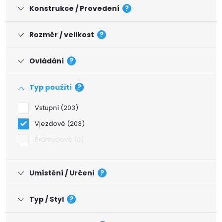
Konstrukce / Provedení
?
Rozměr / velikost
?
Ovládání
?
Typ použití
?
Vstupní
203
Vjezdové
203
Průmyslové
0
Umístění / Určení
?
Typ / Styl
?