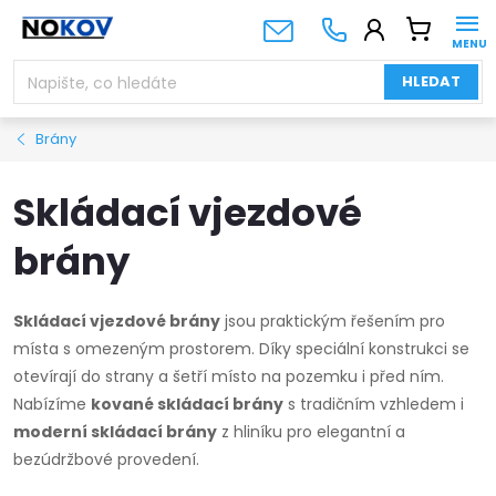
Přejít
NÁKUPNÍ
na
KOŠÍK
obsah
HLEDAT
Brány
Skládací vjezdové
brány
Skládací vjezdové brány
jsou praktickým řešením pro
místa s omezeným prostorem. Díky speciální konstrukci se
otevírají do strany a šetří místo na pozemku i před ním.
Nabízíme
kované skládací brány
s tradičním vzhledem i
moderní skládací brány
z hliníku pro elegantní a
bezúdržbové provedení.