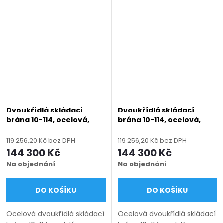
zinek + práškový lak),
zinek + práškový lak),
výroba na míru (šířka 1200–
výroba na míru (šířka 1200–
6000 mm, výška 750–
6000 mm, výška 750–2000
2000...
mm),...
Dvoukřídlá skládací
Dvoukřídlá skládací
brána 10-114, ocelová,
brána 10-114, ocelová,
bezúdržbová, na míru
bezúdržbová, na míru
(šířka 1200 - 6000 mm,
(šířka 1200 - 6000 mm,
119 256,20 Kč bez DPH
119 256,20 Kč bez DPH
výška 750 - 2000 mm),
výška 750 - 2000 mm),
144 300 Kč
144 300 Kč
hnědá RAL 8019 matná
modrá 5010 matná
Na objednání
Na objednání
DO KOŠÍKU
DO KOŠÍKU
Ocelová dvoukřídlá skládací
Ocelová dvoukřídlá skládací