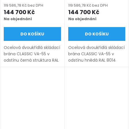
míru (šířka 3000–6000
míru (šířka 3000–6000
119 586,78 Kč bez DPH
119 586,78 Kč bez DPH
mm, výška 1000–1950
mm, výška 1000–1950
144 700 Kč
144 700 Kč
mm), černá struktura RAL
mm), hnědá RAL 8014
Na objednání
Na objednání
9005
matná
DO KOŠÍKU
DO KOŠÍKU
Ocelová dvoukřídlá skládací
Ocelová dvoukřídlá skládací
brána CLASSIC VA-55 v
brána CLASSIC VA-55 v
odstínu černá struktura RAL
odstínu hnědá RAL 8014
9005. Bezúdržbová ocel
matná. Bezúdržbová ocel
(žárový zinek + práškový
(žárový zinek + práškový
lak), výroba na míru (šířka
lak), výroba na míru (šířka
3000–6000 mm, výška...
3000–6000 mm, výška...