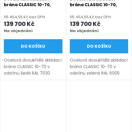
brána CLASSIC 10-70,
brána CLASSIC 10-70,
ocelová, bezúdržbová, na
ocelová, bezúdržbová, na
míru (šířka 3000–6000
míru (šířka 3000–6000
115 454,55 Kč bez DPH
115 454,55 Kč bez DPH
mm, výška 1000–1600
mm, výška 1000–1600
139 700 Kč
139 700 Kč
mm), šedá RAL 7030
mm), zelená RAL 6005
Na objednání
Na objednání
matná
matná
DO KOŠÍKU
DO KOŠÍKU
Ocelová dvoukřídlá skládací
Ocelová dvoukřídlá skládací
brána CLASSIC 10-70 v
brána CLASSIC 10-70 v
odstínu šedá RAL 7030
odstínu zelená RAL 6005
matná. Bezúdržbová ocel
matná. Bezúdržbová ocel
(žárový zinek + práškový
(žárový zinek + práškový
lak), výroba na míru (šířka
lak), výroba na míru (šířka
3000–6000 mm, výška...
3000–6000 mm, výška...