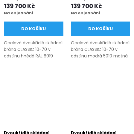
mm, výška 1000–1600
mm, výška 1000–1600
139 700 Kč
139 700 Kč
mm), hnědá RAL 8019
mm), modrá 5010 matná
Na objednání
Na objednání
matná
DO KOŠÍKU
DO KOŠÍKU
Ocelová dvoukřídlá skládací
Ocelová dvoukřídlá skládací
brána CLASSIC 10-70 v
brána CLASSIC 10-70 v
odstínu hnědá RAL 8019
odstínu modrá 5010 matná.
matná. Bezúdržbová ocel
Bezúdržbová ocel (žárový
(žárový zinek + práškový
zinek + práškový lak),
lak), výroba na míru (šířka
výroba na míru (šířka 3000–
3000–6000 mm, výška...
6000 mm, výška 1000–
1600...
Dvoukřídlá skládací
Dvoukřídlá skládací