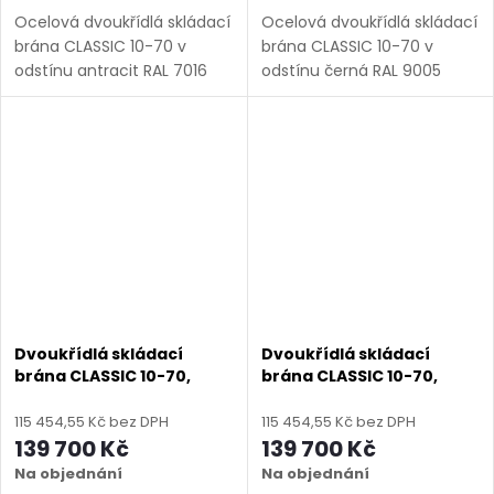
Ocelová dvoukřídlá skládací
Ocelová dvoukřídlá skládací
brána CLASSIC 10-70 v
brána CLASSIC 10-70 v
odstínu antracit RAL 7016
odstínu černá RAL 9005
matná. Bezúdržbová ocel
matná. Bezúdržbová ocel
(žárový zinek + práškový
(žárový zinek + práškový
lak), výroba na míru (šířka
lak), výroba na míru (šířka
3000–6000 mm, výška...
3000–6000 mm, výška...
Dvoukřídlá skládací
Dvoukřídlá skládací
brána CLASSIC 10-70,
brána CLASSIC 10-70,
ocelová, bezúdržbová, na
ocelová, bezúdržbová, na
míru (šířka 3000–6000
míru (šířka 3000–6000
115 454,55 Kč bez DPH
115 454,55 Kč bez DPH
mm, výška 1000–1600
mm, výška 1000–1600
139 700 Kč
139 700 Kč
mm), černá struktura RAL
mm), hnědá RAL 8014
Na objednání
Na objednání
9005
matná