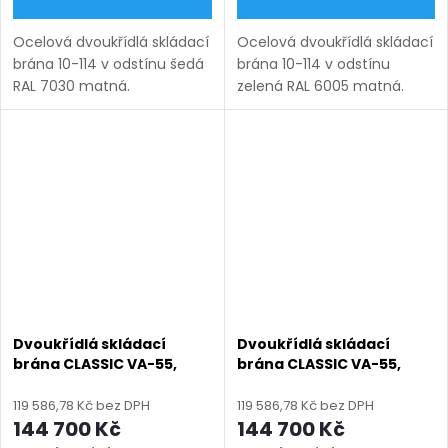
Ocelová dvoukřídlá skládací
Ocelová dvoukřídlá skládací
brána 10-114 v odstínu šedá
brána 10-114 v odstínu
RAL 7030 matná.
zelená RAL 6005 matná.
Bezúdržbová ocel (žárový
Bezúdržbová ocel (žárový
zinek + práškový lak),
zinek + práškový lak),
výroba na míru (šířka 1200–
výroba na míru (šířka 1200–
6000 mm, výška 750–2000
6000 mm, výška 750–2000
mm),...
mm),...
Dvoukřídlá skládací
Dvoukřídlá skládací
brána CLASSIC VA-55,
brána CLASSIC VA-55,
ocelová, bezúdržbová, na
ocelová, bezúdržbová, na
míru (šířka 3000–6000
míru (šířka 3000–6000
119 586,78 Kč bez DPH
119 586,78 Kč bez DPH
mm, výška 1000–1950
mm, výška 1000–1950
144 700 Kč
144 700 Kč
mm), antracit RAL 7016
mm), černá RAL 9005