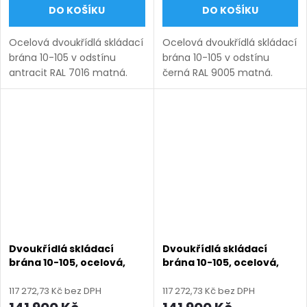
DO KOŠÍKU
DO KOŠÍKU
Ocelová dvoukřídlá skládací
Ocelová dvoukřídlá skládací
brána 10-105 v odstínu
brána 10-105 v odstínu
antracit RAL 7016 matná.
černá RAL 9005 matná.
Bezúdržbová ocel (žárový
Bezúdržbová ocel (žárový
zinek + práškový lak),
zinek + práškový lak),
výroba na míru (šířka 1200–
výroba na míru (šířka 1200–
6000 mm, výška 1000–
6000 mm, výška 1000–2050
2050...
mm),...
Dvoukřídlá skládací
Dvoukřídlá skládací
brána 10-105, ocelová,
brána 10-105, ocelová,
bezúdržbová, na míru
bezúdržbová, na míru
(šířka 1200 - 6000 mm,
(šířka 1200 - 6000 mm,
117 272,73 Kč bez DPH
117 272,73 Kč bez DPH
výška 1000 - 2050 mm),
výška 1000 - 2050 mm),