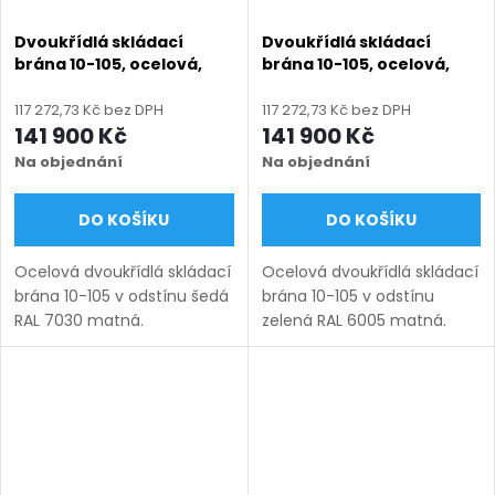
Dvoukřídlá skládací
Dvoukřídlá skládací
brána 10-105, ocelová,
brána 10-105, ocelová,
bezúdržbová, na míru
bezúdržbová, na míru
(šířka 1200 - 6000 mm,
(šířka 1200 - 6000 mm,
117 272,73 Kč bez DPH
117 272,73 Kč bez DPH
výška 1000 - 2050 mm),
výška 1000 - 2050 mm),
141 900 Kč
141 900 Kč
šedá RAL 7030 matná
zelená RAL 6005 matná
Na objednání
Na objednání
DO KOŠÍKU
DO KOŠÍKU
Ocelová dvoukřídlá skládací
Ocelová dvoukřídlá skládací
brána 10-105 v odstínu šedá
brána 10-105 v odstínu
RAL 7030 matná.
zelená RAL 6005 matná.
Bezúdržbová ocel (žárový
Bezúdržbová ocel (žárový
zinek + práškový lak),
zinek + práškový lak),
výroba na míru (šířka 1200–
výroba na míru (šířka 1200–
6000 mm, výška 1000–2050
6000 mm, výška 1000–
mm),...
2050...