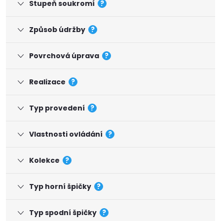
Stupeň soukromí
?
Způsob údržby
?
Povrchová úprava
?
Realizace
?
Typ provedení
?
Vlastnosti ovládání
?
Kolekce
?
Typ horní špičky
?
Typ spodní špičky
?