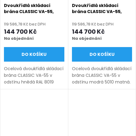
Dvoukřídlá skládací
Dvoukřídlá skládací
brána CLASSIC VA-55,
brána CLASSIC VA-55,
ocelová, bezúdržbová, na
ocelová, bezúdržbová, na
míru (šířka 3000–6000
míru (šířka 3000–6000
119 586,78 Kč bez DPH
119 586,78 Kč bez DPH
mm, výška 1000–1950
mm, výška 1000–1950
144 700 Kč
144 700 Kč
mm), hnědá RAL 8019
mm), modrá 5010 matná
Na objednání
Na objednání
matná
DO KOŠÍKU
DO KOŠÍKU
Ocelová dvoukřídlá skládací
Ocelová dvoukřídlá skládací
brána CLASSIC VA-55 v
brána CLASSIC VA-55 v
odstínu hnědá RAL 8019
odstínu modrá 5010 matná.
matná. Bezúdržbová ocel
Bezúdržbová ocel (žárový
(žárový zinek + práškový
zinek + práškový lak),
lak), výroba na míru (šířka
výroba na míru (šířka 3000–
3000–6000 mm, výška...
6000 mm, výška 1000–
1950...