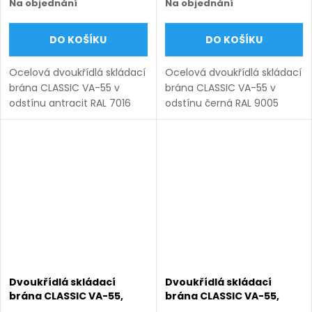
Na objednání
Na objednání
matná
matná
DO KOŠÍKU
DO KOŠÍKU
Ocelová dvoukřídlá skládací
Ocelová dvoukřídlá skládací
brána CLASSIC VA-55 v
brána CLASSIC VA-55 v
odstínu antracit RAL 7016
odstínu černá RAL 9005
matná. Bezúdržbová ocel
matná. Bezúdržbová ocel
(žárový zinek + práškový
(žárový zinek + práškový
lak), výroba na míru (šířka
lak), výroba na míru (šířka
3000–6000 mm, výška...
3000–6000 mm, výška...
Dvoukřídlá skládací
Dvoukřídlá skládací
brána CLASSIC VA-55,
brána CLASSIC VA-55,
ocelová, bezúdržbová, na
ocelová, bezúdržbová, na