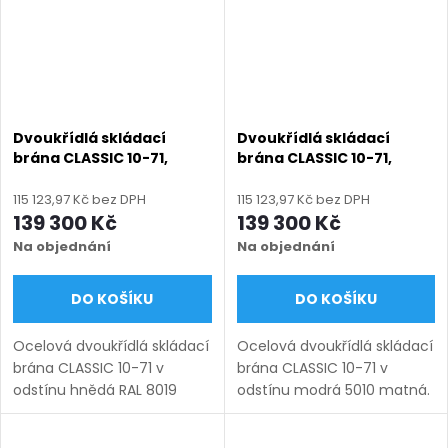
Dvoukřídlá skládací
Dvoukřídlá skládací
brána CLASSIC 10-71,
brána CLASSIC 10-71,
ocelová, bezúdržbová, na
ocelová, bezúdržbová, na
míru (šířka 3000–6000
míru (šířka 3000–6000
115 123,97 Kč bez DPH
115 123,97 Kč bez DPH
mm, výška 1000–1450
mm, výška 1000–1450
139 300 Kč
139 300 Kč
mm), hnědá RAL 8019
mm), modrá 5010 matná
Na objednání
Na objednání
matná
DO KOŠÍKU
DO KOŠÍKU
Ocelová dvoukřídlá skládací
Ocelová dvoukřídlá skládací
brána CLASSIC 10-71 v
brána CLASSIC 10-71 v
odstínu hnědá RAL 8019
odstínu modrá 5010 matná.
matná. Bezúdržbová ocel
Bezúdržbová ocel (žárový
(žárový zinek + práškový
zinek + práškový lak),