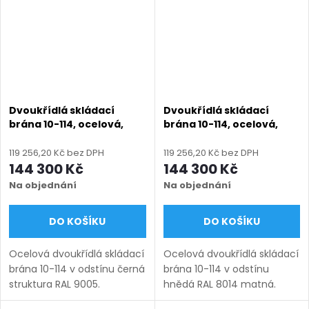
2000...
mm),...
Dvoukřídlá skládací
Dvoukřídlá skládací
brána 10-114, ocelová,
brána 10-114, ocelová,
bezúdržbová, na míru
bezúdržbová, na míru
(šířka 1200 - 6000 mm,
(šířka 1200 - 6000 mm,
119 256,20 Kč bez DPH
119 256,20 Kč bez DPH
výška 750 - 2000 mm),
výška 750 - 2000 mm),
144 300 Kč
144 300 Kč
černá struktura RAL 9005
hnědá RAL 8014 matná
Na objednání
Na objednání
DO KOŠÍKU
DO KOŠÍKU
Ocelová dvoukřídlá skládací
Ocelová dvoukřídlá skládací
brána 10-114 v odstínu černá
brána 10-114 v odstínu
struktura RAL 9005.
hnědá RAL 8014 matná.
Bezúdržbová ocel (žárový
Bezúdržbová ocel (žárový