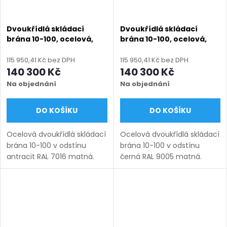
Dvoukřídlá skládací
Dvoukřídlá skládací
brána 10-100, ocelová,
brána 10-100, ocelová,
bezúdržbová, na míru
bezúdržbová, na míru
(šířka 3000 - 6000 mm,
(šířka 3000 - 6000 mm,
115 950,41 Kč bez DPH
115 950,41 Kč bez DPH
výška 1000 - 1750 mm),
výška 1000 - 1750 mm),
140 300 Kč
140 300 Kč
antracit RAL 7016 matná
černá RAL 9005 matná
Na objednání
Na objednání
DO KOŠÍKU
DO KOŠÍKU
Ocelová dvoukřídlá skládací
Ocelová dvoukřídlá skládací
brána 10-100 v odstínu
brána 10-100 v odstínu
antracit RAL 7016 matná.
černá RAL 9005 matná.
Bezúdržbová ocel (žárový
Bezúdržbová ocel (žárový
zinek + práškový lak),
zinek + práškový lak),
výroba na míru (šířka 3000–
výroba na míru (šířka 3000–
6000 mm, výška 1000–
6000 mm, výška 1000–1750
1750...
mm),...