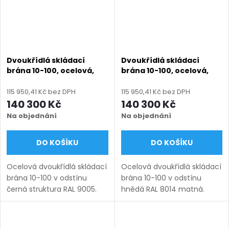
Dvoukřídlá skládací
Dvoukřídlá skládací
brána 10-100, ocelová,
brána 10-100, ocelová,
bezúdržbová, na míru
bezúdržbová, na míru
(šířka 3000 - 6000 mm,
(šířka 3000 - 6000 mm,
115 950,41 Kč bez DPH
115 950,41 Kč bez DPH
výška 1000 - 1750 mm),
výška 1000 - 1750 mm),
140 300 Kč
140 300 Kč
černá struktura RAL 9005
hnědá RAL 8014 matná
Na objednání
Na objednání
DO KOŠÍKU
DO KOŠÍKU
Ocelová dvoukřídlá skládací
Ocelová dvoukřídlá skládací
brána 10-100 v odstínu
brána 10-100 v odstínu
černá struktura RAL 9005.
hnědá RAL 8014 matná.
Bezúdržbová ocel (žárový
Bezúdržbová ocel (žárový
zinek + práškový lak),
zinek + práškový lak),
výroba na míru (šířka 3000–
výroba na míru (šířka 3000–