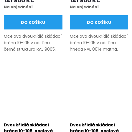
141 900 Kč
141 900 Kč
černá struktura RAL 9005
hnědá RAL 8014 matná
Na objednání
Na objednání
DO KOŠÍKU
DO KOŠÍKU
Ocelová dvoukřídlá skládací
Ocelová dvoukřídlá skládací
brána 10-105 v odstínu
brána 10-105 v odstínu
černá struktura RAL 9005.
hnědá RAL 8014 matná.
Bezúdržbová ocel (žárový
Bezúdržbová ocel (žárový
zinek + práškový lak),
zinek + práškový lak),
výroba na míru (šířka 1200–
výroba na míru (šířka 1200–
6000 mm, výška 1000–
6000 mm, výška 1000–2050
2050...
mm),...
Dvoukřídlá skládací
Dvoukřídlá skládací
brána 10-105, ocelová,
brána 10-105, ocelová,