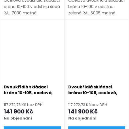
Ocelová dvoukřídlá skládací
Ocelová dvoukřídlá skládací
brána 10-100 v odstínu šedá
brána 10-100 v odstínu
RAL 7030 matná.
zelená RAL 6005 matná.
Bezúdržbová ocel (žárový
Bezúdržbová ocel (žárový
zinek + práškový lak),
zinek + práškový lak),
výroba na míru (šířka 3000–
výroba na míru (šířka 3000–
6000 mm, výška 1000–1750
6000 mm, výška 1000–
mm),...
1750...
Dvoukřídlá skládací
Dvoukřídlá skládací
brána 10-105, ocelová,
brána 10-105, ocelová,
bezúdržbová, na míru
bezúdržbová, na míru
(šířka 1200 - 6000 mm,
(šířka 1200 - 6000 mm,
117 272,73 Kč bez DPH
117 272,73 Kč bez DPH
výška 1000 - 2050 mm),
výška 1000 - 2050 mm),
141 900 Kč
141 900 Kč
antracit RAL 7016 matná
černá RAL 9005 matná
Na objednání
Na objednání