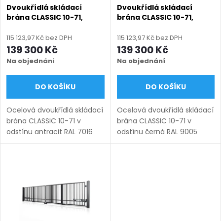
s
p
Dvoukřídlá skládací
Dvoukřídlá skládací
brána CLASSIC 10-71,
brána CLASSIC 10-71,
p
ocelová, bezúdržbová, na
ocelová, bezúdržbová, na
r
míru (šířka 3000–6000
míru (šířka 3000–6000
115 123,97 Kč bez DPH
115 123,97 Kč bez DPH
r
mm, výška 1000–1450
mm, výška 1000–1450
139 300 Kč
139 300 Kč
o
mm), antracit RAL 7016
mm), černá RAL 9005
Na objednání
Na objednání
matná
matná
o
d
DO KOŠÍKU
DO KOŠÍKU
d
u
Ocelová dvoukřídlá skládací
Ocelová dvoukřídlá skládací
u
brána CLASSIC 10-71 v
brána CLASSIC 10-71 v
k
odstínu antracit RAL 7016
odstínu černá RAL 9005
k
matná. Bezúdržbová ocel
matná. Bezúdržbová ocel
(žárový zinek + práškový
(žárový zinek + práškový
t
lak), výroba na míru (šířka
lak), výroba na míru (šířka
t
3000–6000 mm, výška...
3000–6000 mm, výška...
ů
ů