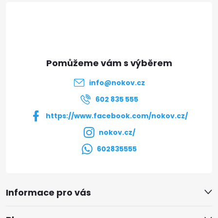
á
p
a
t
info
@
nokov.cz
í
602 835 555
https://www.facebook.com/nokov.cz/
nokov.cz/
602835555
Informace pro vás