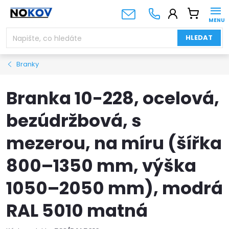
Přejít
NÁKUPNÍ
na
KOŠÍK
obsah
HLEDAT
Branky
Branka 10-228, ocelová,
bezúdržbová, s
mezerou, na míru (šířka
800–1350 mm, výška
1050–2050 mm), modrá
RAL 5010 matná