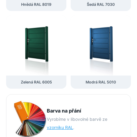
Hnědá RAL 8019
Šedá RAL 7030
Zelená RAL 6005
Modrá RAL 5010
Barva na přání
Vyrobíme v libovolné barvě ze
vzorníku RAL
.