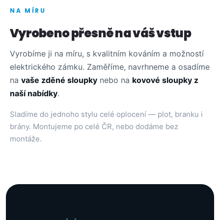
NA MÍRU
Vyrobeno přesně na váš vstup
Vyrobíme ji na míru, s kvalitním kováním a možností
elektrického zámku. Zaměříme, navrhneme a osadíme
na
vaše zděné sloupky
nebo na
kovové sloupky z
naší nabídky
.
Sladíme do jednoho stylu celé oplocení — plot, branku i
brány. Montujeme po celé ČR, nebo dodáme bez
montáže.