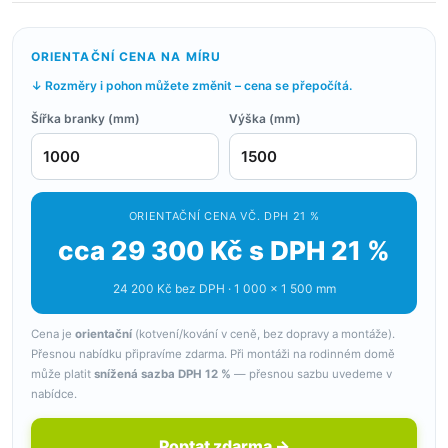
ORIENTAČNÍ CENA NA MÍRU
↓ Rozměry i pohon můžete změnit – cena se přepočítá.
Šířka branky (mm)
Výška (mm)
ORIENTAČNÍ CENA VČ. DPH 21 %
cca 29 300 Kč s DPH 21 %
24 200 Kč bez DPH · 1 000 × 1 500 mm
Cena je
orientační
(kotvení/kování v ceně, bez dopravy a montáže).
Přesnou nabídku připravíme zdarma. Při montáži na rodinném domě
může platit
snížená sazba DPH 12 %
— přesnou sazbu uvedeme v
nabídce.
Poptat zdarma →