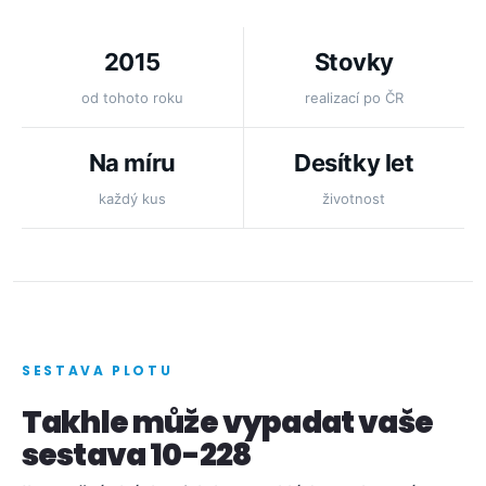
2015
Stovky
od tohoto roku
realizací po ČR
Na míru
Desítky let
každý kus
životnost
SESTAVA PLOTU
Takhle může vypadat vaše
sestava 10-228