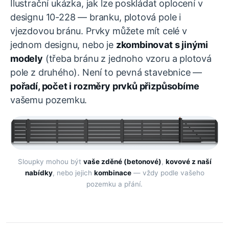
Ilustrační ukázka, jak lze poskládat oplocení v
designu 10-228 — branku, plotová pole i
vjezdovou bránu. Prvky můžete mít celé v
jednom designu, nebo je
zkombinovat s jinými
modely
(třeba bránu z jednoho vzoru a plotová
pole z druhého). Není to pevná stavebnice —
pořadí, počet i rozměry prvků přizpůsobíme
vašemu pozemku.
Sloupky mohou být
vaše zděné (betonové)
,
kovové z naší
nabídky
, nebo jejich
kombinace
— vždy podle vašeho
pozemku a přání.