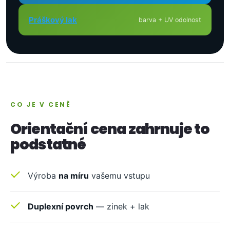
Práškový lak
barva + UV odolnost
CO JE V CENĚ
Orientační cena zahrnuje to
podstatné
Výroba
na míru
vašemu vstupu
Duplexní povrch
— zinek + lak