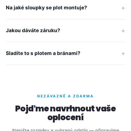
Na jaké sloupky se plot montuje?
Jakou dáváte záruku?
Sladíte to s plotem a bránami?
NEZÁVAZNĚ A ZDARMA
Pojďme navrhnout vaše
oplocení
Napište rozměry a vybraný odstín — připravíme