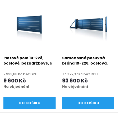
Plotové pole 10-228,
Samonosná posuvná
ocelové, bezúdržbové, s
brána 10-228, ocelová,
mezerou, na míru (šířka
bezúdržbová, s mezerou,
500–3000 mm, výška
na míru (šířka 2400 -
7 933,88 Kč bez DPH
77 355,37 Kč bez DPH
550–2050 mm), modrá
6000 mm, výška 1050 -
9 600 Kč
93 600 Kč
RAL 5010 matná
2050 mm), modrá 5010
Na objednání
Na objednání
matná
DO KOŠÍKU
DO KOŠÍKU