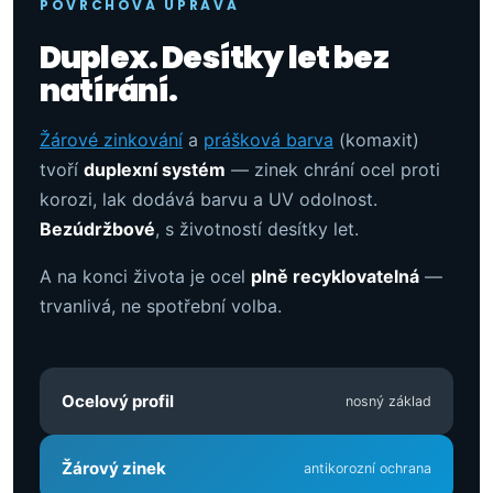
POVRCHOVÁ ÚPRAVA
Duplex. Desítky let bez
natírání.
Žárové zinkování
a
prášková barva
(komaxit)
tvoří
duplexní systém
— zinek chrání ocel proti
korozi, lak dodává barvu a UV odolnost.
Bezúdržbové
, s životností desítky let.
A na konci života je ocel
plně recyklovatelná
—
trvanlivá, ne spotřební volba.
Ocelový profil
nosný základ
Žárový zinek
antikorozní ochrana