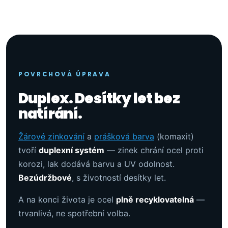
POVRCHOVÁ ÚPRAVA
Duplex. Desítky let bez
natírání.
Žárové zinkování
a
prášková barva
(komaxit)
tvoří
duplexní systém
— zinek chrání ocel proti
korozi, lak dodává barvu a UV odolnost.
Bezúdržbové
, s životností desítky let.
A na konci života je ocel
plně recyklovatelná
—
trvanlivá, ne spotřební volba.