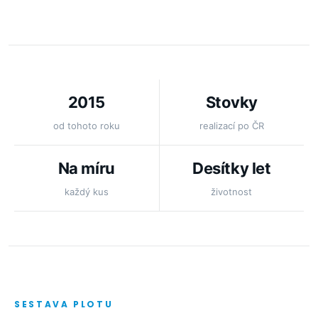
2015
Stovky
od tohoto roku
realizací po ČR
Na míru
Desítky let
každý kus
životnost
SESTAVA PLOTU