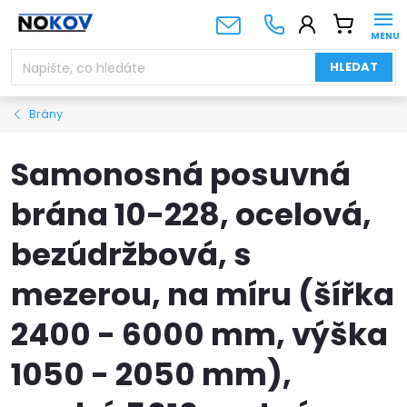
Přejít
NÁKUPNÍ
na
KOŠÍK
obsah
HLEDAT
Brány
Samonosná posuvná
brána 10-228, ocelová,
bezúdržbová, s
mezerou, na míru (šířka
2400 - 6000 mm, výška
1050 - 2050 mm),