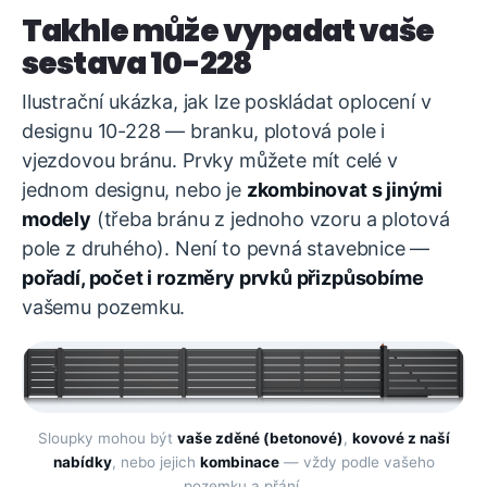
Takhle může vypadat vaše
sestava 10-228
Ilustrační ukázka, jak lze poskládat oplocení v
designu 10-228 — branku, plotová pole i
vjezdovou bránu. Prvky můžete mít celé v
jednom designu, nebo je
zkombinovat s jinými
modely
(třeba bránu z jednoho vzoru a plotová
pole z druhého). Není to pevná stavebnice —
pořadí, počet i rozměry prvků přizpůsobíme
vašemu pozemku.
Sloupky mohou být
vaše zděné (betonové)
,
kovové z naší
nabídky
, nebo jejich
kombinace
— vždy podle vašeho
pozemku a přání.