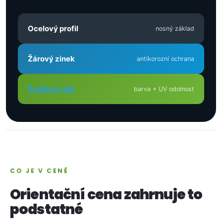
Ocelový profil
nosný základ
Žárový zinek
antikorozní ochrana
Práškový lak
barva + UV odolnost
CO JE V CENĚ
Orientační cena zahrnuje to
podstatné