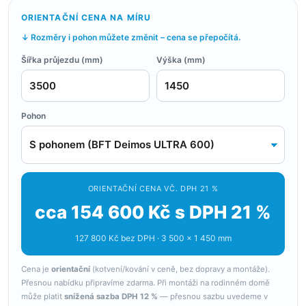
ORIENTAČNÍ CENA NA MÍRU
↓ Rozměry i pohon můžete změnit – cena se přepočítá.
Šířka průjezdu (mm)
Výška (mm)
Pohon
ORIENTAČNÍ CENA VČ. DPH 21 %
cca 154 600 Kč s DPH 21 %
127 800 Kč bez DPH · 3 500 × 1 450 mm
Cena je
orientační
(kotvení/kování v ceně, bez dopravy a montáže).
Přesnou nabídku připravíme zdarma. Při montáži na rodinném domě
může platit
snížená sazba DPH 12 %
— přesnou sazbu uvedeme v