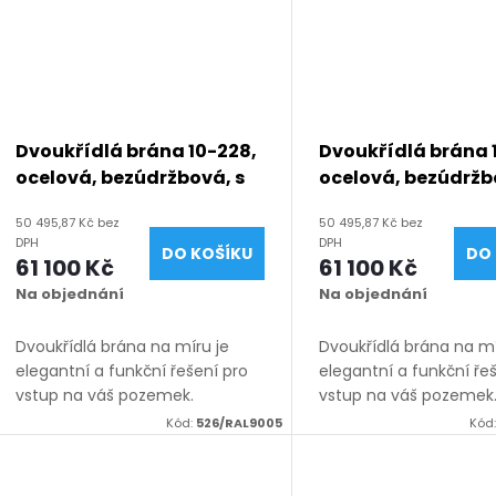
Dvoukřídlá brána 10-228,
Dvoukřídlá brána 
ocelová, bezúdržbová, s
ocelová, bezúdržb
mezerou, na míru (šířka
mezerou, na míru 
50 495,87 Kč bez
50 495,87 Kč bez
1200 - 6000 mm, výška
1200 - 6000 mm, v
DPH
DPH
DO KOŠÍKU
DO 
1050 - 2050 mm), černá
1050 - 2050 mm), 
61 100 Kč
61 100 Kč
RAL 9005 matná
struktura RAL 900
Na objednání
Na objednání
Dvoukřídlá brána na míru je
Dvoukřídlá brána na mí
elegantní a funkční řešení pro
elegantní a funkční ře
vstup na váš pozemek.
vstup na váš pozemek
Vyrábíme ji z kvalitních
Vyrábíme ji z kvalitníc
Kód:
526/RAL9005
Kód
materiálů, vždy na míru v
materiálů, vždy na mír
rozsahu rozměrů uvedených v
rozsahu rozměrů uved
názvu produktu. K...
názvu produktu. K...