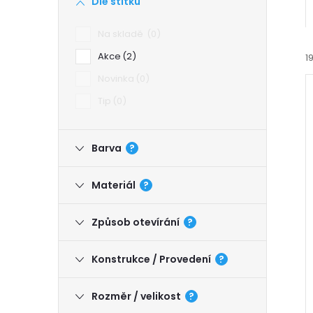
Dle štítku
a
Na skladě
0
n
Akce
2
1
Novinka
0
n
Tip
0
í
Barva
?
p
í
i
Materiál
?
a
n
Způsob otevírání
?
e
Konstrukce / Provedení
?
l
Rozměr / velikost
?