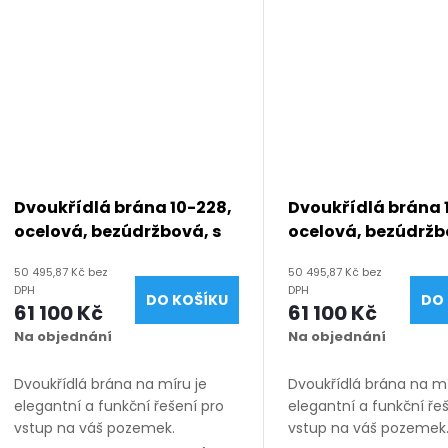
Dvoukřídlá brána 10-228,
Dvoukřídlá brána 
ocelová, bezúdržbová, s
ocelová, bezúdržb
mezerou, na míru (šířka
mezerou, na míru 
50 495,87 Kč bez
50 495,87 Kč bez
1200 - 6000 mm, výška
1200 - 6000 mm, v
DPH
DPH
DO KOŠÍKU
DO 
1050 - 2050 mm), hnědá
1050 - 2050 mm),
61 100 Kč
61 100 Kč
RAL 8019 matná
5010 matná
Na objednání
Na objednání
Dvoukřídlá brána na míru je
Dvoukřídlá brána na mí
elegantní a funkční řešení pro
elegantní a funkční ře
vstup na váš pozemek.
vstup na váš pozemek