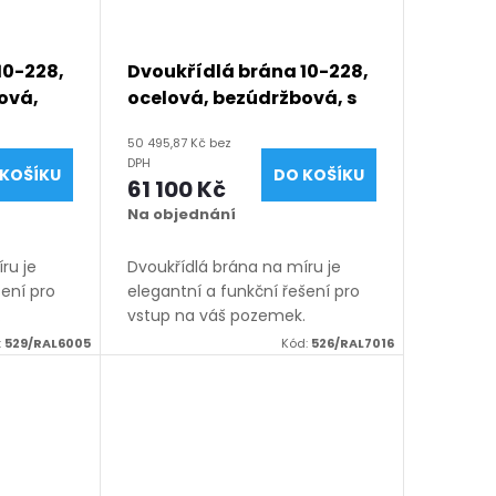
10-228,
Dvoukřídlá brána 10-228,
ová,
ocelová, bezúdržbová, s
ru
mezerou, na míru (šířka
50 495,87 Kč bez
 mm,
1200 - 6000 mm, výška
DPH
KOŠÍKU
DO KOŠÍKU
 mm),
1050 - 2050 mm), antracit
61 100 Kč
matná
RAL 7016 matná
Na objednání
ru je
Dvoukřídlá brána na míru je
šení pro
elegantní a funkční řešení pro
.
vstup na váš pozemek.
h
Vyrábíme ji z kvalitních
:
529/RAL6005
Kód:
526/RAL7016
u v
materiálů, vždy na míru v
ených v
rozsahu rozměrů uvedených v
názvu produktu. K...