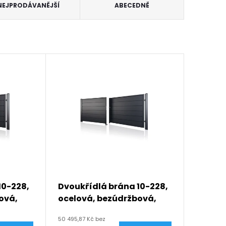
NEJPRODÁVANĚJŠÍ
ABECEDNĚ
10-228,
Dvoukřídlá brána 10-228,
ová,
ocelová, bezúdržbová,
ru
bez mezery, na míru
50 495,87 Kč bez
 mm,
(šířka 1200 - 6000 mm,