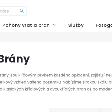
Pohony vrat a bran
Služby
Fotoga
Brány
rány jsou klíčovým prvkem každého oplocení, zajišťují nej
elkový vzhled vašeho pozemku. Nabízíme širokou škálu br
d klasických křídlových a dvoukřídlých bran až po mode