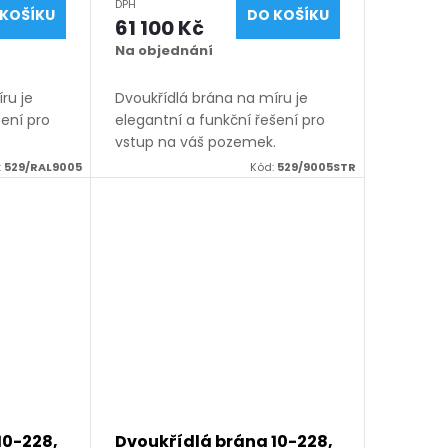
DPH
KOŠÍKU
DO KOŠÍKU
 mm),
výška 1050 - 2050 mm),
61 100 Kč
atná
černá struktura RAL 9005
Na objednání
ru je
Dvoukřídlá brána na míru je
šení pro
elegantní a funkční řešení pro
.
vstup na váš pozemek.
h
Vyrábíme ji z kvalitních
:
529/RAL9005
Kód:
529/9005STR
u v
materiálů, vždy na míru v
ených v
rozsahu rozměrů uvedených v
názvu produktu. K...
10-228,
Dvoukřídlá brána 10-228,