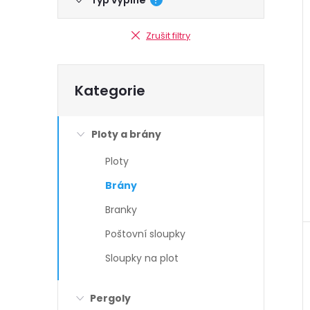
Typ výplně
?
Zrušit filtry
Přeskočit
Kategorie
kategorie
Ploty a brány
Ploty
Brány
Branky
Poštovní sloupky
Sloupky na plot
Pergoly