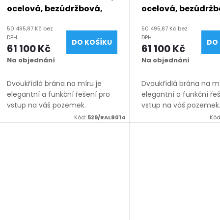
ocelová, bezúdržbová,
ocelová, bezúdržb
bez mezery, na míru
bez mezery, na mí
50 495,87 Kč bez
50 495,87 Kč bez
(šířka 1200 - 6000 mm,
(šířka 1200 - 6000
DPH
DPH
DO KOŠÍKU
DO 
výška 1050 - 2050 mm),
výška 1050 - 2050
61 100 Kč
61 100 Kč
hnědá RAL 8014 matná
hnědá RAL 8019 m
Na objednání
Na objednání
Dvoukřídlá brána na míru je
Dvoukřídlá brána na mí
elegantní a funkční řešení pro
elegantní a funkční ře
vstup na váš pozemek.
vstup na váš pozemek
Vyrábíme ji z kvalitních
Vyrábíme ji z kvalitníc
Kód:
529/RAL8014
Kód
materiálů, vždy na míru v
materiálů, vždy na mír
rozsahu rozměrů uvedených v
rozsahu rozměrů uved
názvu produktu. K...
názvu produktu. K...