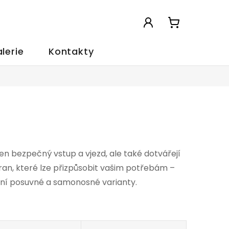
NÁKUPNÍ
KOŠÍK
lerie
Kontakty
en bezpečný vstup a vjezd, ale také dotvářejí
an, které lze přizpůsobit vašim potřebám –
rní posuvné a samonosné varianty.