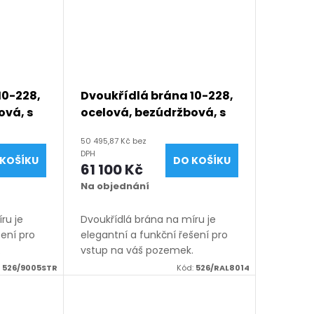
10-228,
Dvoukřídlá brána 10-228,
ová, s
ocelová, bezúdržbová, s
(šířka
mezerou, na míru (šířka
50 495,87 Kč bez
ýška
1200 - 6000 mm, výška
DPH
KOŠÍKU
DO KOŠÍKU
černá
1050 - 2050 mm), hnědá
61 100 Kč
5
RAL 8014 matná
Na objednání
ru je
Dvoukřídlá brána na míru je
šení pro
elegantní a funkční řešení pro
.
vstup na váš pozemek.
h
Vyrábíme ji z kvalitních
:
526/9005STR
Kód:
526/RAL8014
u v
materiálů, vždy na míru v
ených v
rozsahu rozměrů uvedených v
názvu produktu. K...