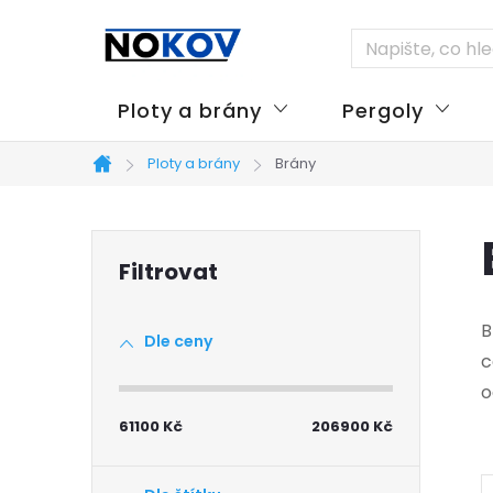
Přejít
na
obsah
Ploty a brány
Pergoly
Ploty a brány
Brány
Domů
P
o
B
Dle ceny
s
c
o
t
61100
Kč
206900
Kč
r