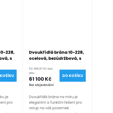
10-228,
Dvoukřídlá brána 10-228,
ová, s
ocelová, bezúdržbová, s
(šířka
mezerou, na míru (šířka
50 495,87 Kč bez
ýška
1200 - 6000 mm, výška
DPH
KOŠÍKU
DO KOŠÍKU
 modrá
1050 - 2050 mm), šedá RAL
61 100 Kč
7030 matná
Na objednání
ru je
Dvoukřídlá brána na míru je
šení pro
elegantní a funkční řešení pro
.
vstup na váš pozemek.