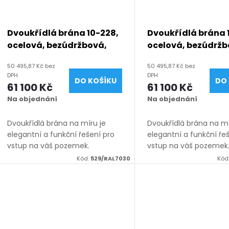
Dvoukřídlá brána 10-228,
Dvoukřídlá brána 
ocelová, bezúdržbová,
ocelová, bezúdržb
bez mezery, na míru
bez mezery, na mí
50 495,87 Kč bez
50 495,87 Kč bez
(šířka 1200 - 6000 mm,
(šířka 1200 - 6000
DPH
DPH
DO KOŠÍKU
DO 
výška 1050 - 2050 mm),
výška 1050 - 2050
61 100 Kč
61 100 Kč
šedá RAL 7030 matná
zelená RAL 6005 
Na objednání
Na objednání
Dvoukřídlá brána na míru je
Dvoukřídlá brána na mí
elegantní a funkční řešení pro
elegantní a funkční ře
vstup na váš pozemek.
vstup na váš pozemek
Vyrábíme ji z kvalitních
Vyrábíme ji z kvalitníc
Kód:
529/RAL7030
Kód
materiálů, vždy na míru v
materiálů, vždy na mír
rozsahu rozměrů uvedených v
rozsahu rozměrů uved
názvu produktu. K...
názvu produktu. K...