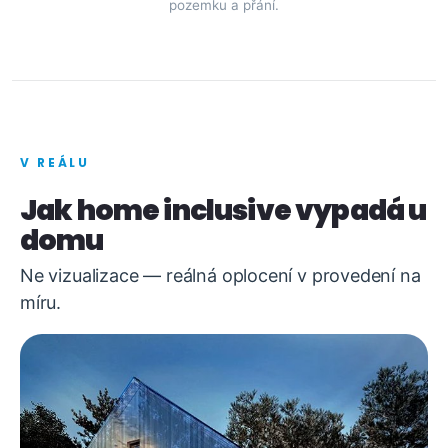
pozemku a přání.
V REÁLU
Jak home inclusive vypadá u
domu
Ne vizualizace — reálná oplocení v provedení na
míru.