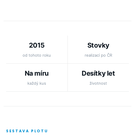
2015
Stovky
od tohoto roku
realizací po ČR
Na míru
Desítky let
každý kus
životnost
SESTAVA PLOTU