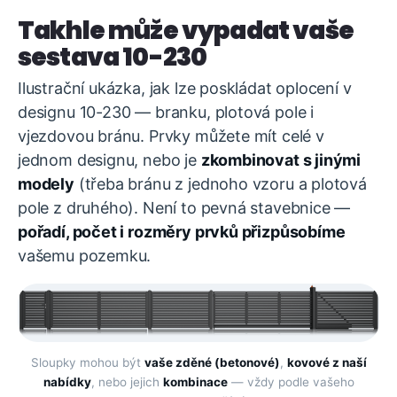
Takhle může vypadat vaše
sestava 10-230
Ilustrační ukázka, jak lze poskládat oplocení v
designu 10-230 — branku, plotová pole i
vjezdovou bránu. Prvky můžete mít celé v
jednom designu, nebo je
zkombinovat s jinými
modely
(třeba bránu z jednoho vzoru a plotová
pole z druhého). Není to pevná stavebnice —
pořadí, počet i rozměry prvků přizpůsobíme
vašemu pozemku.
Sloupky mohou být
vaše zděné (betonové)
,
kovové z naší
nabídky
, nebo jejich
kombinace
— vždy podle vašeho