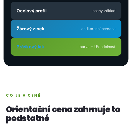
Ocelový profil
nosný základ
Žárový zinek
antikorozní ochrana
Práškový lak
barva + UV odolnost
CO JE V CENĚ
Orientační cena zahrnuje to
podstatné