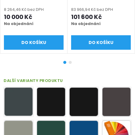
míru (šířka 380–3000
bezúdržbová, na míru
mm, výška 800–1900 mm)
(šířka 2400 - 6000 mm,
8 264,46 Kč bez DPH
83 966,94 Kč bez DPH
mm), hnědá RAL 8014
výška 1000 - 1900 mm),
10 000 Kč
101 600 Kč
matná
hnědá RAL 8014 matná
Na objednání
Na objednání
DO KOŠÍKU
DO KOŠÍKU