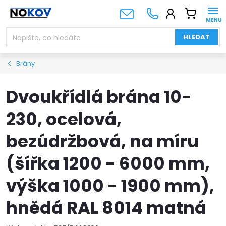
Přejít
NÁKUPNÍ
na
KOŠÍK
obsah
HLEDAT
Brány
Dvoukřídlá brána 10-
230, ocelová,
bezúdržbová, na míru
(šířka 1200 - 6000 mm,
výška 1000 - 1900 mm),
hnědá RAL 8014 matná