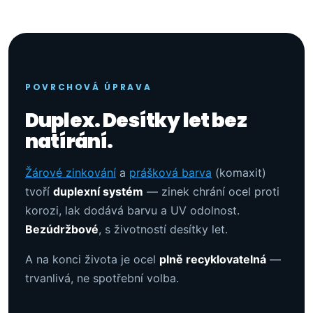
POVRCHOVÁ ÚPRAVA
Duplex. Desítky let bez
natírání.
Žárové zinkování
a
prášková barva
(komaxit)
tvoří
duplexní systém
— zinek chrání ocel proti
korozi, lak dodává barvu a UV odolnost.
Bezúdržbové
, s životností desítky let.
A na konci života je ocel
plně recyklovatelná
—
trvanlivá, ne spotřební volba.