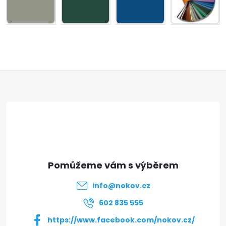
Z
á
p
a
t
info
@
nokov.cz
í
602 835 555
https://www.facebook.com/nokov.cz/