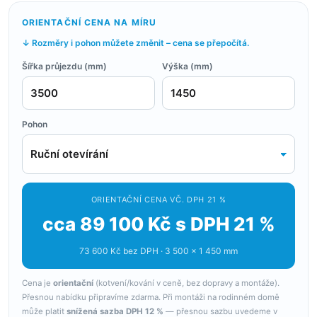
ORIENTAČNÍ CENA NA MÍRU
↓ Rozměry i pohon můžete změnit – cena se přepočítá.
Šířka průjezdu (mm)
Výška (mm)
Pohon
ORIENTAČNÍ CENA VČ. DPH 21 %
cca 89 100 Kč s DPH 21 %
73 600 Kč bez DPH · 3 500 × 1 450 mm
Cena je
orientační
(kotvení/kování v ceně, bez dopravy a montáže).
Přesnou nabídku připravíme zdarma. Při montáži na rodinném domě
může platit
snížená sazba DPH 12 %
— přesnou sazbu uvedeme v