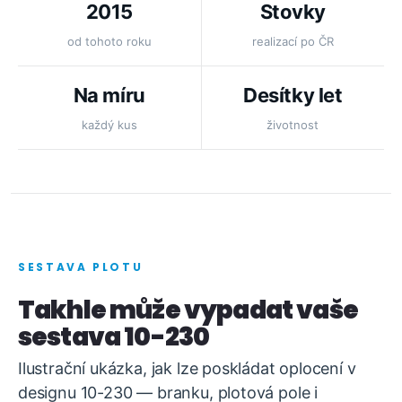
2015
Stovky
od tohoto roku
realizací po ČR
Na míru
Desítky let
každý kus
životnost
SESTAVA PLOTU
Takhle může vypadat vaše
sestava 10-230
Ilustrační ukázka, jak lze poskládat oplocení v
designu 10-230 — branku, plotová pole i