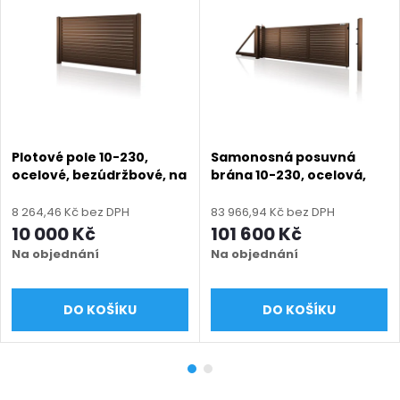
Plotové pole 10-230,
Samonosná posuvná
ocelové, bezúdržbové, na
brána 10-230, ocelová,
míru (šířka 380–3000
bezúdržbová, na míru
mm, výška 800–1900 mm)
(šířka 2400 - 6000 mm,
8 264,46 Kč bez DPH
83 966,94 Kč bez DPH
mm), hnědá RAL 8014
výška 1000 - 1900 mm),
10 000 Kč
101 600 Kč
matná
hnědá RAL 8014 matná
Na objednání
Na objednání
DO KOŠÍKU
DO KOŠÍKU