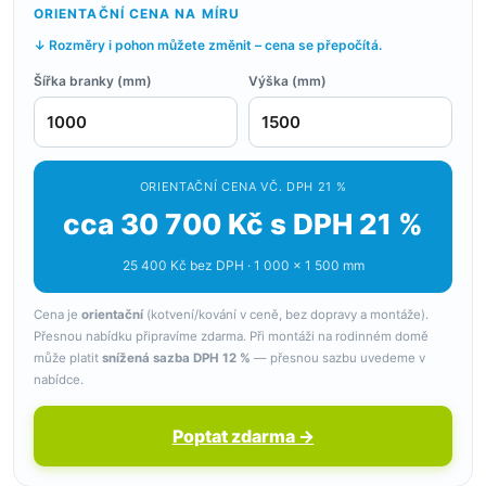
ORIENTAČNÍ CENA NA MÍRU
↓ Rozměry i pohon můžete změnit – cena se přepočítá.
Šířka branky (mm)
Výška (mm)
ORIENTAČNÍ CENA VČ. DPH 21 %
cca 30 700 Kč s DPH 21 %
25 400 Kč bez DPH · 1 000 × 1 500 mm
Cena je
orientační
(kotvení/kování v ceně, bez dopravy a montáže).
Přesnou nabídku připravíme zdarma. Při montáži na rodinném domě
může platit
snížená sazba DPH 12 %
— přesnou sazbu uvedeme v
nabídce.
Poptat zdarma →