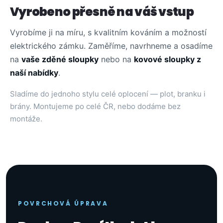
Vyrobeno přesně na váš vstup
Vyrobíme ji na míru, s kvalitním kováním a možností
elektrického zámku. Zaměříme, navrhneme a osadíme
na
vaše zděné sloupky
nebo na
kovové sloupky z
naší nabídky
.
Sladíme do jednoho stylu celé oplocení — plot, branku i
brány. Montujeme po celé ČR, nebo dodáme bez
montáže.
POVRCHOVÁ ÚPRAVA