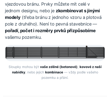
vjezdovou bránu. Prvky můžete mít celé v
jednom designu, nebo je
zkombinovat s jinými
modely
(třeba bránu z jednoho vzoru a plotová
pole z druhého). Není to pevná stavebnice —
pořadí, počet i rozměry prvků přizpůsobíme
vašemu pozemku.
Sloupky mohou být
vaše zděné (betonové)
,
kovové z naší
nabídky
, nebo jejich
kombinace
— vždy podle vašeho
pozemku a přání.