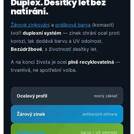
Duplex. Desítky let bez
natírání.
Žárové zinkování
a
prášková barva
(komaxit)
tvoří
duplexní systém
— zinek chrání ocel proti
korozi, lak dodává barvu a UV odolnost.
Bezúdržbové
, s životností desítky let.
A na konci života je ocel
plně recyklovatelná
—
trvanlivá, ne spotřební volba.
Ocelový profil
nosný základ
Žárový zinek
antikorozní ochrana
Práškový lak
barva + UV odolnost