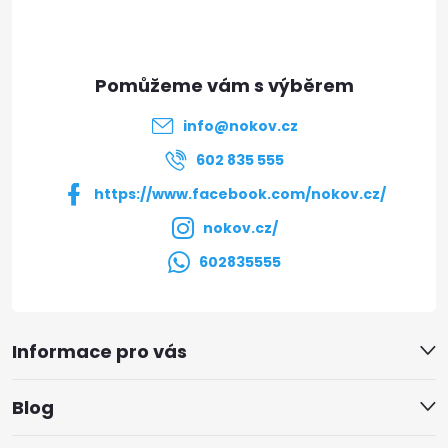
p
a
t
info
@
nokov.cz
í
602 835 555
https://www.facebook.com/nokov.cz/
nokov.cz/
602835555
Informace pro vás
Blog