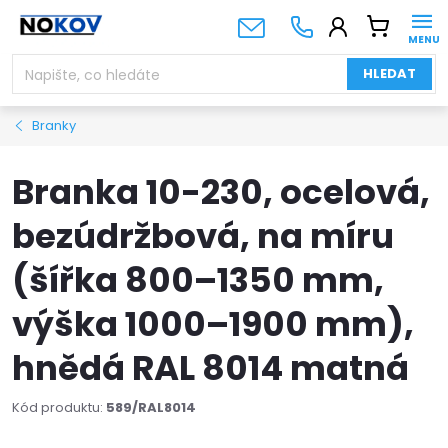
Přejít
NÁKUPNÍ
na
KOŠÍK
obsah
HLEDAT
Branky
Branka 10-230, ocelová,
bezúdržbová, na míru
(šířka 800–1350 mm,
výška 1000–1900 mm),
hnědá RAL 8014 matná
Kód produktu:
589/RAL8014