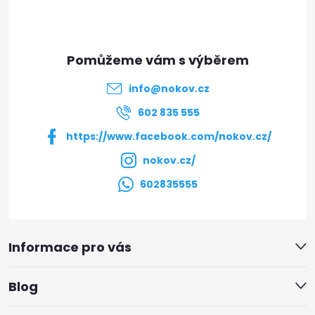
p
a
t
info
@
nokov.cz
í
602 835 555
https://www.facebook.com/nokov.cz/
nokov.cz/
602835555
Informace pro vás
Blog