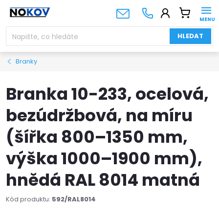
Přejít
NÁKUPNÍ
na
KOŠÍK
obsah
HLEDAT
Branky
Branka 10-233, ocelová,
bezúdržbová, na míru
(šířka 800–1350 mm,
výška 1000–1900 mm),
hnědá RAL 8014 matná
Kód produktu:
592/RAL8014