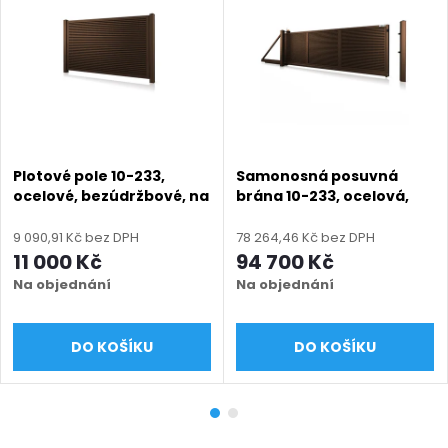
Plotové pole 10-233,
Samonosná posuvná
ocelové, bezúdržbové, na
brána 10-233, ocelová,
míru (šířka 500–3000
bezúdržbová, na míru
mm, výška 500–1900 mm)
(šířka 2400 - 6000 mm,
9 090,91 Kč bez DPH
78 264,46 Kč bez DPH
mm), hnědá RAL 8014
výška 1000 - 1900 mm),
11 000 Kč
94 700 Kč
matná
hnědá RAL 8014 matná
Na objednání
Na objednání
DO KOŠÍKU
DO KOŠÍKU