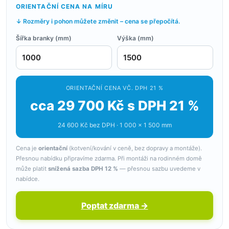
ORIENTAČNÍ CENA NA MÍRU
↓ Rozměry i pohon můžete změnit – cena se přepočítá.
Šířka branky (mm)
Výška (mm)
ORIENTAČNÍ CENA VČ. DPH 21 %
cca 29 700 Kč s DPH 21 %
24 600 Kč bez DPH · 1 000 × 1 500 mm
Cena je
orientační
(kotvení/kování v ceně, bez dopravy a montáže).
Přesnou nabídku připravíme zdarma. Při montáži na rodinném domě
může platit
snížená sazba DPH 12 %
— přesnou sazbu uvedeme v
nabídce.
Poptat zdarma →