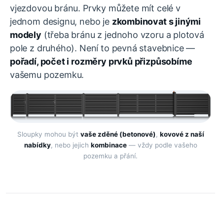
vjezdovou bránu. Prvky můžete mít celé v
jednom designu, nebo je
zkombinovat s jinými
modely
(třeba bránu z jednoho vzoru a plotová
pole z druhého). Není to pevná stavebnice —
pořadí, počet i rozměry prvků přizpůsobíme
vašemu pozemku.
Sloupky mohou být
vaše zděné (betonové)
,
kovové z naší
nabídky
, nebo jejich
kombinace
— vždy podle vašeho
pozemku a přání.