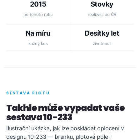
2015
Stovky
od tohoto roku
realizací po ČR
Na míru
Desítky let
každý kus
životnost
SESTAVA PLOTU
Takhle může vypadat vaše
sestava 10-233
Ilustrační ukázka, jak lze poskládat oplocení v
designu 10-233 — branku, plotová pole i