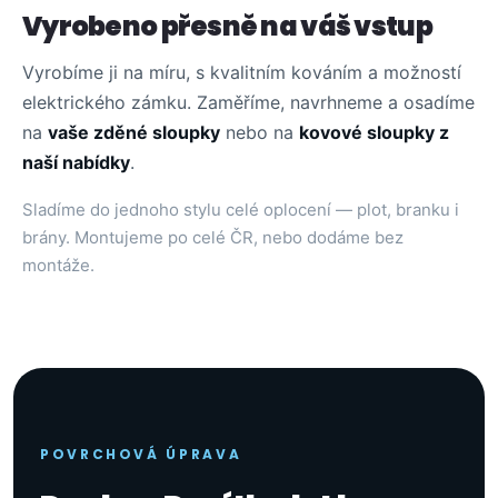
Vyrobeno přesně na váš vstup
Vyrobíme ji na míru, s kvalitním kováním a možností
elektrického zámku. Zaměříme, navrhneme a osadíme
na
vaše zděné sloupky
nebo na
kovové sloupky z
naší nabídky
.
Sladíme do jednoho stylu celé oplocení — plot, branku i
brány. Montujeme po celé ČR, nebo dodáme bez
montáže.
POVRCHOVÁ ÚPRAVA