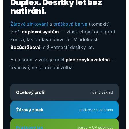
Duplex. Desítky let bez
natírání.
Žárové zinkování
a
prášková barva
(komaxit)
tvoří
duplexní systém
— zinek chrání ocel proti
korozi, lak dodává barvu a UV odolnost.
Bezúdržbové
, s životností desítky let.
A na konci života je ocel
plně recyklovatelná
—
trvanlivá, ne spotřební volba.
Ocelový profil
nosný základ
Žárový zinek
antikorozní ochrana
Práškový lak
barva + UV odolnost