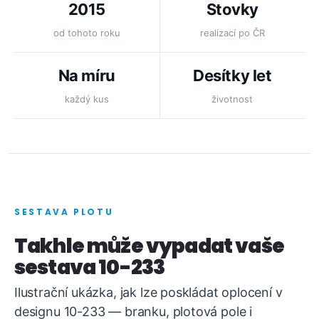
2015
Stovky
od tohoto roku
realizací po ČR
Na míru
Desítky let
každý kus
životnost
SESTAVA PLOTU
Takhle může vypadat vaše
sestava 10-233
Ilustrační ukázka, jak lze poskládat oplocení v
designu 10-233 — branku, plotová pole i