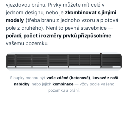
vjezdovou bránu. Prvky můžete mít celé v
jednom designu, nebo je
zkombinovat s jinými
modely
(třeba bránu z jednoho vzoru a plotová
pole z druhého). Není to pevná stavebnice —
pořadí, počet i rozměry prvků přizpůsobíme
vašemu pozemku.
Sloupky mohou být
vaše zděné (betonové)
,
kovové z naší
nabídky
, nebo jejich
kombinace
— vždy podle vašeho
pozemku a přání.