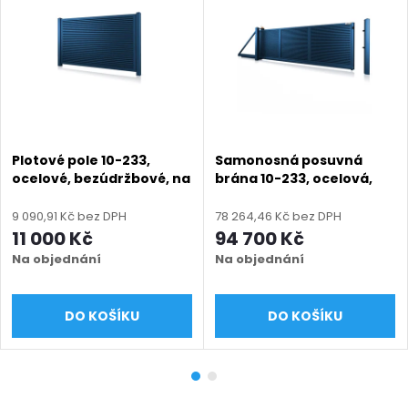
Plotové pole 10-233,
Samonosná posuvná
ocelové, bezúdržbové, na
brána 10-233, ocelová,
míru (šířka 500–3000
bezúdržbová, na míru
mm, výška 500–1900 mm)
(šířka 2400 - 6000 mm,
9 090,91 Kč bez DPH
78 264,46 Kč bez DPH
mm), modrá RAL 5010
výška 1000 - 1900 mm),
11 000 Kč
94 700 Kč
matná
modrá 5010 matná
Na objednání
Na objednání
DO KOŠÍKU
DO KOŠÍKU