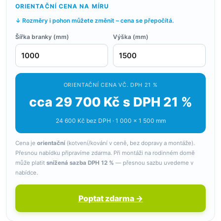
ORIENTAČNÍ CENA NA MÍRU
↓ Rozměry i pohon můžete změnit – cena se přepočítá.
Šířka branky (mm)
Výška (mm)
ORIENTAČNÍ CENA VČ. DPH 21 %
cca 29 700 Kč s DPH 21 %
24 600 Kč bez DPH · 1 000 × 1 500 mm
Cena je
orientační
(kotvení/kování v ceně, bez dopravy a montáže).
Přesnou nabídku připravíme zdarma. Při montáži na rodinném domě
může platit
snížená sazba DPH 12 %
— přesnou sazbu uvedeme v
nabídce.
Poptat zdarma →