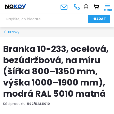
Přejít
NÁKUPNÍ
na
KOŠÍK
obsah
HLEDAT
Branky
Branka 10-233, ocelová,
bezúdržbová, na míru
(šířka 800–1350 mm,
výška 1000–1900 mm),
modrá RAL 5010 matná
Kód produktu:
592/RAL5010