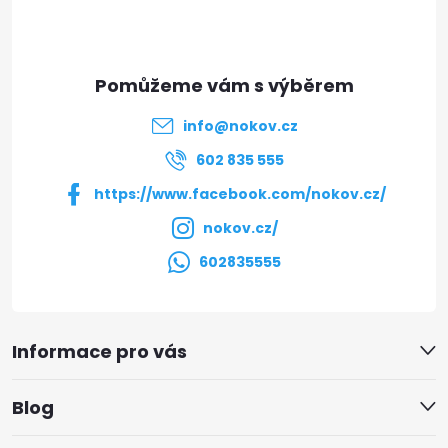
p
a
t
info
@
nokov.cz
í
602 835 555
https://www.facebook.com/nokov.cz/
nokov.cz/
602835555
Informace pro vás
Blog