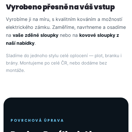
Vyrobeno přesně na váš vstup
Vyrobíme ji na míru, s kvalitním kováním a možností
elektrického zámku. Zaměříme, navrhneme a osadíme
na
vaše zděné sloupky
nebo na
kovové sloupky z
naší nabídky
.
Sladíme do jednoho stylu celé oplocení — plot, branku i
brány. Montujeme po celé ČR, nebo dodáme bez
montáže.
POVRCHOVÁ ÚPRAVA