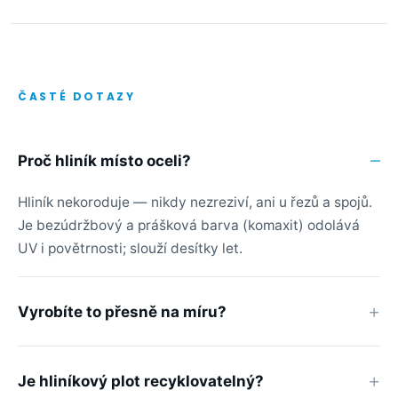
ČASTÉ DOTAZY
Proč hliník místo oceli?
Hliník nekoroduje — nikdy nezreziví, ani u řezů a spojů.
Je bezúdržbový a prášková barva (komaxit) odolává
UV i povětrnosti; slouží desítky let.
Vyrobíte to přesně na míru?
Je hliníkový plot recyklovatelný?