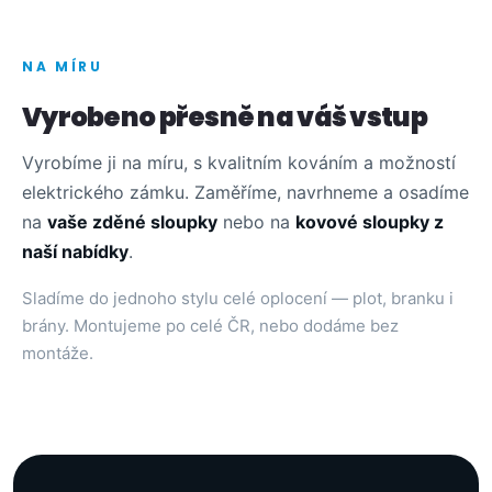
NA MÍRU
Vyrobeno přesně na váš vstup
Vyrobíme ji na míru, s kvalitním kováním a možností
elektrického zámku. Zaměříme, navrhneme a osadíme
na
vaše zděné sloupky
nebo na
kovové sloupky z
naší nabídky
.
Sladíme do jednoho stylu celé oplocení — plot, branku i
brány. Montujeme po celé ČR, nebo dodáme bez
montáže.