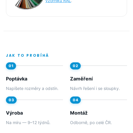
vzorníku RAL
.
JAK TO PROBÍHÁ
Poptávka
Zaměření
Napíšete rozměry a odstín.
Návrh řešení i se sloupky.
Výroba
Montáž
Na míru — 9–12 týdnů.
Odborně, po celé ČR.