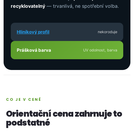
recyklovatelný
— trvanlivá, ne spotřební volba.
Hliníkový profil
nekoroduje
Prášková barva
UV odolnost, barva
CO JE V CENĚ
Orientační cena zahrnuje to
podstatné