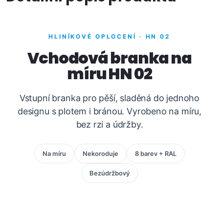
HLINÍKOVÉ OPLOCENÍ · HN 02
Vchodová branka na
míru HN 02
Vstupní branka pro pěší, sladěná do jednoho
designu s plotem i bránou. Vyrobeno na míru,
bez rzi a údržby.
Na míru
Nekoroduje
8 barev + RAL
Bezúdržbový