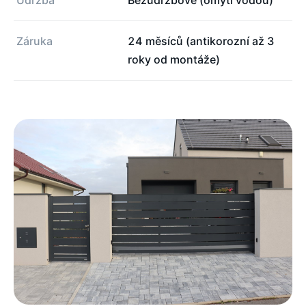
Údržba
Bezúdržbové (omytí vodou)
Záruka
24 měsíců (antikorozní až 3
roky od montáže)