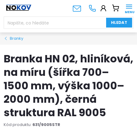
Přejít
NÁKUPNÍ
na
KOŠÍK
obsah
HLEDAT
Branky
Branka HN 02, hliníková,
na míru (šířka 700–
1500 mm, výška 1000–
2000 mm), černá
struktura RAL 9005
Kód produktu:
631/9005STR