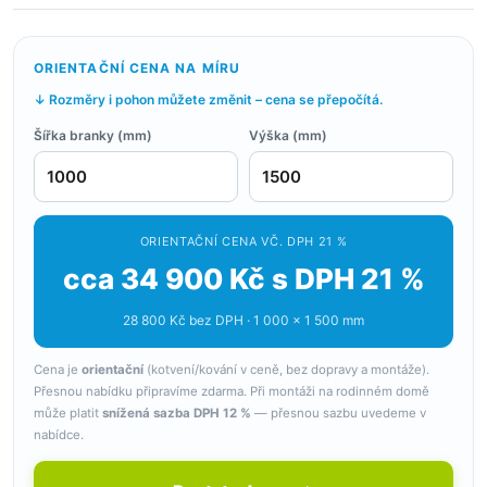
ORIENTAČNÍ CENA NA MÍRU
↓ Rozměry i pohon můžete změnit – cena se přepočítá.
Šířka branky (mm)
Výška (mm)
ORIENTAČNÍ CENA VČ. DPH 21 %
cca 34 900 Kč s DPH 21 %
28 800 Kč bez DPH · 1 000 × 1 500 mm
Cena je
orientační
(kotvení/kování v ceně, bez dopravy a montáže).
Přesnou nabídku připravíme zdarma. Při montáži na rodinném domě
může platit
snížená sazba DPH 12 %
— přesnou sazbu uvedeme v
nabídce.