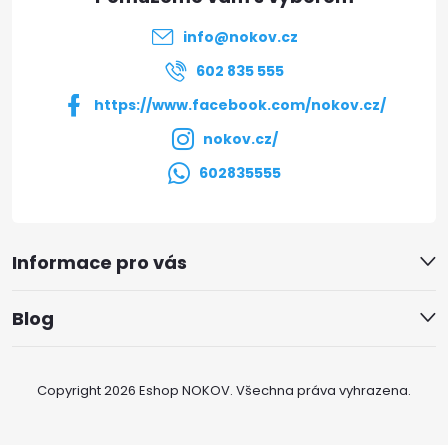
t
info
@
nokov.cz
í
602 835 555
https://www.facebook.com/nokov.cz/
nokov.cz/
602835555
Informace pro vás
Blog
Copyright 2026
Eshop NOKOV
. Všechna práva vyhrazena.