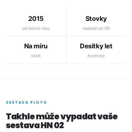
2015
Stovky
od tohoto roku
realizací po ČR
Na míru
Desítky let
hliník
životnost
SESTAVA PLOTU
Takhle může vypadat vaše
sestava HN 02