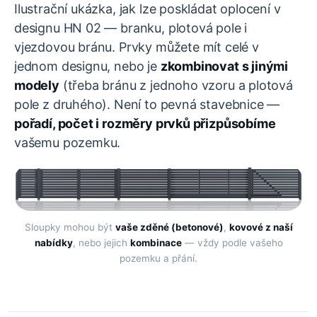
Ilustrační ukázka, jak lze poskládat oplocení v
designu HN 02 — branku, plotová pole i
vjezdovou bránu. Prvky můžete mít celé v
jednom designu, nebo je
zkombinovat s jinými
modely
(třeba bránu z jednoho vzoru a plotová
pole z druhého). Není to pevná stavebnice —
pořadí, počet i rozměry prvků přizpůsobíme
vašemu pozemku.
Sloupky mohou být
vaše zděné (betonové)
,
kovové z naší
nabídky
, nebo jejich
kombinace
— vždy podle vašeho
pozemku a přání.