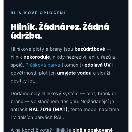
HLINÍKOVÉ OPLOCENÍ
Hliník. Žádná rez. Žádná
údržba.
Hliníkové ploty a brány jsou
bezúdržbové
—
hliník
nekoroduje
, nikdy nezreziví, ani u řezů a
spojů.
Prášková barva
(komaxit)
odolává UV
i
povětrnosti; plot jen
umyjete vodou
a slouží
desítky let.
Dodáme celý hliníkový systém — plot, branku i
bránu — ve sladěném designu. Nejžádanější je
antracit
RAL 7016 (MAT)
; tento model nabízíme
i v dalších barvách RAL.
A na konci života? Hliník je
plně a opakovaně