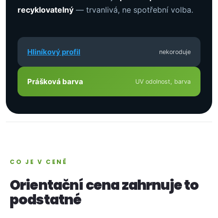
recyklovatelný
— trvanlivá, ne spotřební volba.
Hliníkový profil
nekoroduje
Prášková barva
UV odolnost, barva
CO JE V CENĚ
Orientační cena zahrnuje to
podstatné