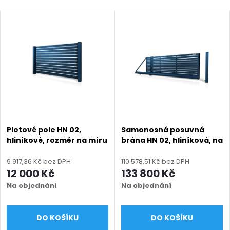
Plotové pole HN 02,
Samonosná posuvná
hliníkové, rozměr na míru
brána HN 02, hliníková, na
(šířka 500 - 2600 mm,
míru (šířka 2400 - 5500
výška 750 - 2000 mm),
mm, výška 1000 - 2000
9 917,36 Kč bez DPH
110 578,51 Kč bez DPH
modrá RAL 5010 matná
mm), modrá RAL 5010
12 000 Kč
133 800 Kč
matná
Na objednání
Na objednání
DO KOŠÍKU
DO KOŠÍKU