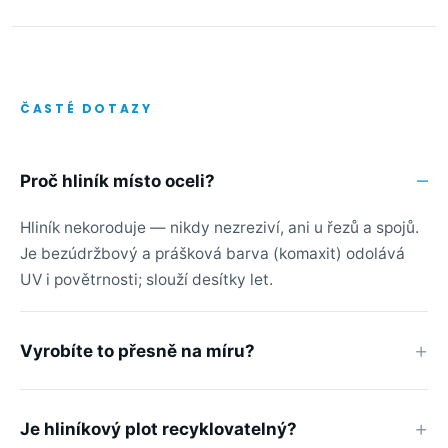
ČASTÉ DOTAZY
Proč hliník místo oceli?
Hliník nekoroduje — nikdy nezreziví, ani u řezů a spojů.
Je bezúdržbový a prášková barva (komaxit) odolává
UV i povětrnosti; slouží desítky let.
Vyrobíte to přesně na míru?
Je hliníkový plot recyklovatelný?