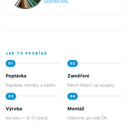
vzorníku RAL
.
JAK TO PROBÍHÁ
Poptávka
Zaměření
Napíšete rozměry a odstín.
Návrh řešení i se sloupky.
Výroba
Montáž
Na míru — 9–12 týdnů.
Odborně, po celé ČR.