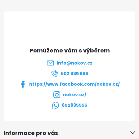
á
p
a
t
info
@
nokov.cz
í
602 835 555
https://www.facebook.com/nokov.cz/
nokov.cz/
602835555
Informace pro vás