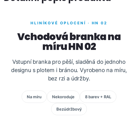
HLINÍKOVÉ OPLOCENÍ · HN 02
Vchodová branka na
míru HN 02
Vstupní branka pro pěší, sladěná do jednoho
designu s plotem i bránou. Vyrobeno na míru,
bez rzi a údržby.
Na míru
Nekoroduje
8 barev + RAL
Bezúdržbový