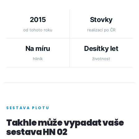
2015
Stovky
od tohoto roku
realizací po ČR
Na míru
Desítky let
hliník
životnost
SESTAVA PLOTU
Takhle může vypadat vaše
sestava HN 02