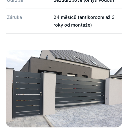
Údržba
Bezúdržbové (omytí vodou)
Záruka
24 měsíců (antikorozní až 3
roky od montáže)