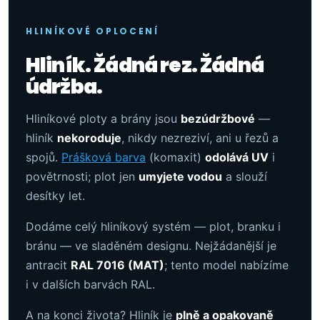
HLINÍKOVÉ OPLOCENÍ
Hliník. Žádná rez. Žádná
údržba.
Hliníkové ploty a brány jsou
bezúdržbové
—
hliník
nekoroduje
, nikdy nezreziví, ani u řezů a
spojů.
Prášková barva
(komaxit)
odolává UV
i
povětrnosti; plot jen
umyjete vodou
a slouží
desítky let.
Dodáme celý hliníkový systém — plot, branku i
bránu — ve sladěném designu. Nejžádanější je
antracit
RAL 7016 (MAT)
; tento model nabízíme
i v dalších barvách RAL.
A na konci života? Hliník je
plně a opakovaně