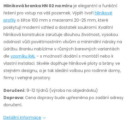
Hliníková branka HN 02 na míru
je elegantní a funkční
řešení pro vstup na váš pozemek. Výplň tvoří
hliníkové
profily
o šířce 100 mm s mezerami 20–25 mm, které
poskytují moderní vzhled a dostatek soukromí. Kvalitní
hliníková konstrukce zaručuje dlouhou životnost, vysokou
odolnost vůči povětrnostním vlivům a minimální nároky na
údržbu. Branku nabízíme v různých barevných variantách
dle
vzorníku RAL
– s možností dodání s montáží nebo k
vlastní instalaci. Skvěle doplňuje hliníkové ploty a brány ve
stejném designu, a je tak ideální volbou pro rodinné domy,
firmy i veřejné prostory.
Doručení:
9–12 týdnů (výroba na objednávku)
Doprava:
Cena dopravy bude upřesněna po zadání adresy
doručení.
Detailní informace