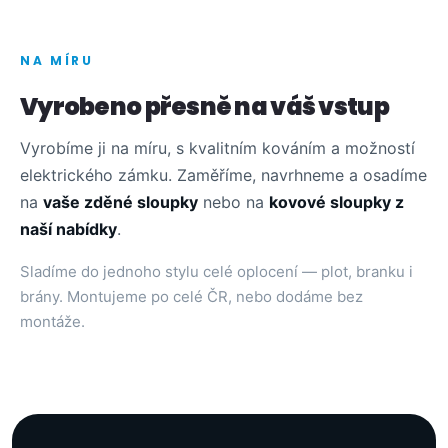
NA MÍRU
Vyrobeno přesně na váš vstup
Vyrobíme ji na míru, s kvalitním kováním a možností
elektrického zámku. Zaměříme, navrhneme a osadíme
na
vaše zděné sloupky
nebo na
kovové sloupky z
naší nabídky
.
Sladíme do jednoho stylu celé oplocení — plot, branku i
brány. Montujeme po celé ČR, nebo dodáme bez
montáže.