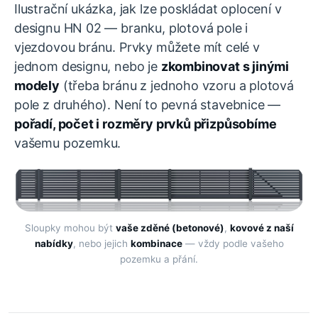
Ilustrační ukázka, jak lze poskládat oplocení v
designu HN 02 — branku, plotová pole i
vjezdovou bránu. Prvky můžete mít celé v
jednom designu, nebo je
zkombinovat s jinými
modely
(třeba bránu z jednoho vzoru a plotová
pole z druhého). Není to pevná stavebnice —
pořadí, počet i rozměry prvků přizpůsobíme
vašemu pozemku.
Sloupky mohou být
vaše zděné (betonové)
,
kovové z naší
nabídky
, nebo jejich
kombinace
— vždy podle vašeho
pozemku a přání.