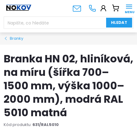
Přejít
NÁKUPNÍ
na
KOŠÍK
obsah
HLEDAT
Branky
Branka HN 02, hliníková,
na míru (šířka 700–
1500 mm, výška 1000–
2000 mm), modrá RAL
5010 matná
Kód produktu:
631/RAL5010