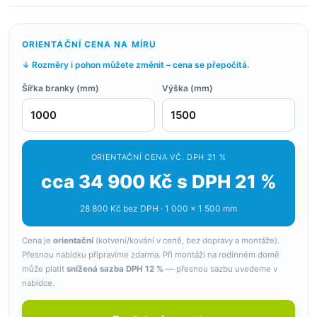
ORIENTAČNÍ CENA NA MÍRU
↓ Rozměry i pohon můžete změnit – cena se přepočítá.
Šířka branky (mm)
Výška (mm)
ORIENTAČNÍ CENA VČ. DPH 21 %
cca 34 900 Kč s DPH 21 %
28 800 Kč bez DPH · 1 000 × 1 500 mm
Cena je
orientační
(kotvení/kování v ceně, bez dopravy a montáže).
Přesnou nabídku připravíme zdarma. Při montáži na rodinném domě
může platit
snížená sazba DPH 12 %
— přesnou sazbu uvedeme v
nabídce.