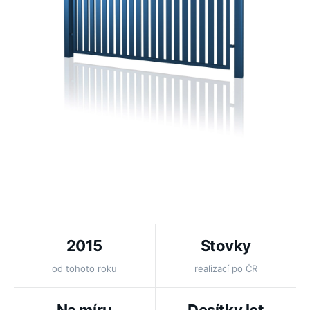
2015
Stovky
od tohoto roku
realizací po ČR