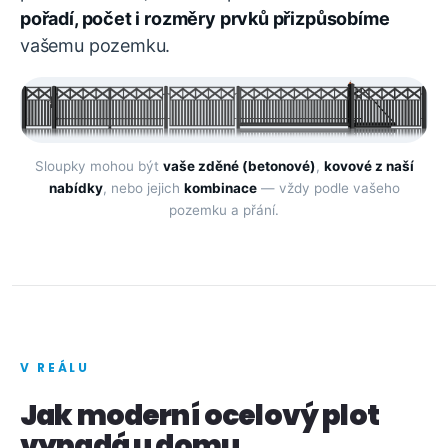
pořadí, počet i rozměry prvků přizpůsobíme
vašemu pozemku.
Sloupky mohou být
vaše zděné (betonové)
,
kovové z naší
nabídky
, nebo jejich
kombinace
— vždy podle vašeho
pozemku a přání.
V REÁLU
Jak moderní ocelový plot
vypadá u domu