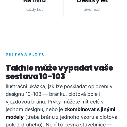
Na míru
Desítky let
každý kus
životnost
SESTAVA PLOTU
Takhle může vypadat vaše
sestava 10-103
Ilustrační ukázka, jak lze poskládat oplocení v
designu 10-103 — branku, plotová pole i
vjezdovou bránu. Prvky můžete mít celé v
jednom designu, nebo je
zkombinovat s jinými
modely
(třeba bránu z jednoho vzoru a plotová
pole z druhého). Není to pevná stavebnice —