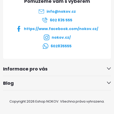
t
info
@
nokov.cz
í
602 835 555
https://www.facebook.com/nokov.cz/
nokov.cz/
602835555
Informace pro vás
Blog
Copyright 2026
Eshop NOKOV
. Všechna práva vyhrazena.