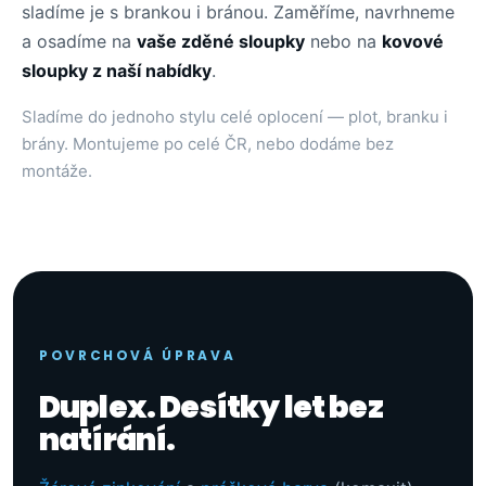
sladíme je s brankou i bránou. Zaměříme, navrhneme
a osadíme na
vaše zděné sloupky
nebo na
kovové
sloupky z naší nabídky
.
Sladíme do jednoho stylu celé oplocení — plot, branku i
brány. Montujeme po celé ČR, nebo dodáme bez
montáže.
POVRCHOVÁ ÚPRAVA
Duplex. Desítky let bez
natírání.