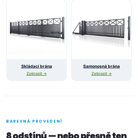
Skládací brána
Samonosná brána
Zobrazit →
Zobrazit →
BAREVNÁ PROVEDENÍ
8 odstínů — nebo přesně ten