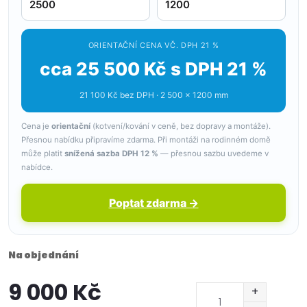
ORIENTAČNÍ CENA VČ. DPH 21 %
cca 25 500 Kč s DPH 21 %
21 100 Kč bez DPH · 2 500 × 1200 mm
Cena je
orientační
(kotvení/kování v ceně, bez dopravy a montáže).
Přesnou nabídku připravíme zdarma. Při montáži na rodinném domě
může platit
snížená sazba DPH 12 %
— přesnou sazbu uvedeme v
nabídce.
Poptat zdarma →
Na objednání
9 000 Kč