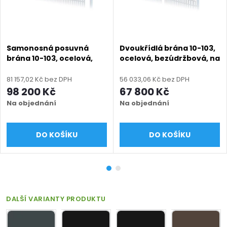
Samonosná posuvná
Dvoukřídlá brána 10-103,
brána 10-103, ocelová,
ocelová, bezúdržbová, na
bezúdržbová, na míru
míru (šířka 1200 - 6000
(šířka 1500 - 6000 mm,
mm, výška 1000 - 1950
81 157,02 Kč bez DPH
56 033,06 Kč bez DPH
výška 1000 - 1950 mm),
mm), modrá 5010 matná
98 200 Kč
67 800 Kč
modrá 5010 matná
Na objednání
Na objednání
DO KOŠÍKU
DO KOŠÍKU