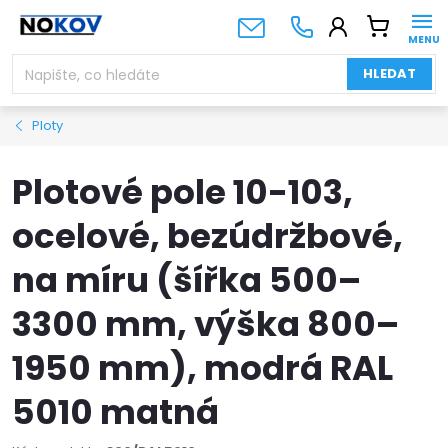
Přejít
NÁKUPNÍ
na
KOŠÍK
obsah
HLEDAT
Ploty
Plotové pole 10-103,
ocelové, bezúdržbové,
na míru (šířka 500–
3300 mm, výška 800–
1950 mm), modrá RAL
5010 matná