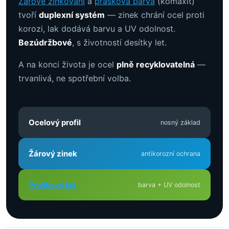
Žárové zinkování
a
prášková barva
(komaxit)
tvoří
duplexní systém
— zinek chrání ocel proti
korozi, lak dodává barvu a UV odolnost.
Bezúdržbové
, s životností desítky let.
A na konci života je ocel
plně recyklovatelná
—
trvanlivá, ne spotřební volba.
Ocelový profil
nosný základ
Žárový zinek
antikorozní ochrana
Práškový lak
barva + UV odolnost