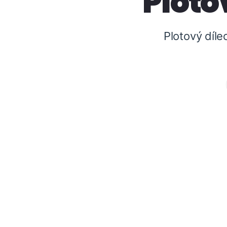
Ploto
Plotový díle