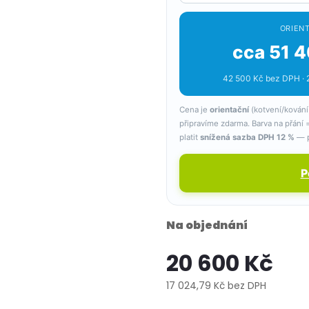
ORIENT
cca 51 4
42 500 Kč bez DPH · 2
Cena je
orientační
(kotvení/kování
připravíme zdarma. Barva na přání
platit
snížená sazba DPH 12 %
— p
P
Na objednání
20 600 Kč
17 024,79 Kč bez DPH
Měrná