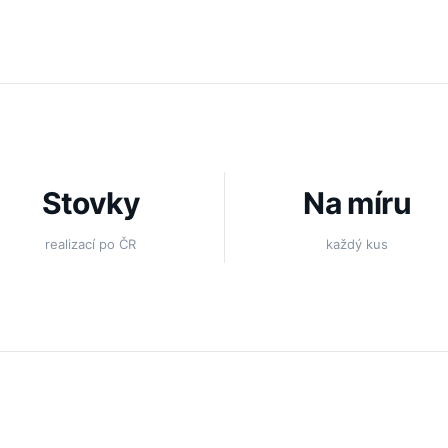
Stovky
Na míru
realizací po ČR
každý kus