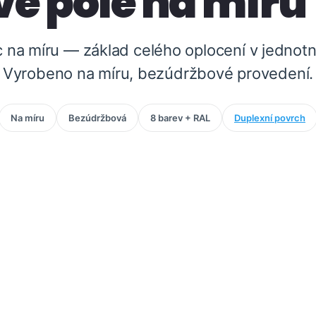
vé pole na míru 
c na míru — základ celého oplocení v jedno
Vyrobeno na míru, bezúdržbové provedení.
Na míru
Bezúdržbová
8 barev + RAL
Duplexní povrch