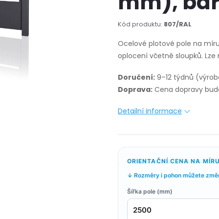
mm), bar
Kód produktu:
807/RAL
Ocelové plotové pole na mír
oplocení včetně sloupků. Lze
Doručení:
9–12 týdnů (výrob
Doprava:
Cena dopravy bude
Detailní informace
ORIENTAČNÍ CENA NA MÍR
↓ Rozměry i pohon můžete změni
Šířka pole (mm)