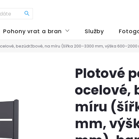
Pohony vrat a bran
Služby
Fotoga
, ocelové, bezúdržbové, na míru (šířka 200–3300 mm, výška 600–2000
Plotové po
ocelové, 
míru (ší
mm, výš