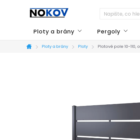
Přejít
na
obsah
Ploty a brány
Pergoly
Ploty a brány
Ploty
Plotové pole 10-110
Domů