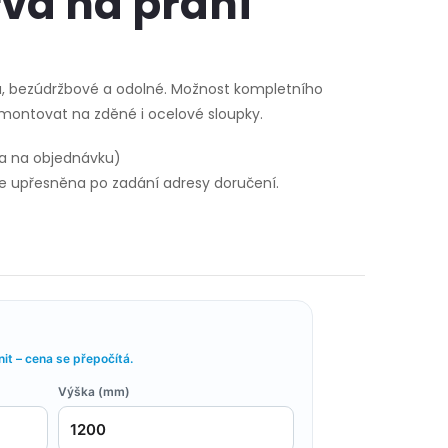
va na přání
u, bezúdržbové a odolné. Možnost kompletního
 montovat na zděné i ocelové sloupky.
a na objednávku)
 upřesněna po zadání adresy doručení.
U
t – cena se přepočítá.
Výška (mm)