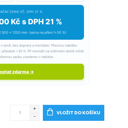
AČNÍ CENA VČ. DPH 21 %
00 Kč s DPH 21 %
 500 × 1200 mm · barva na přání (+30 %)
 v ceně, bez dopravy a montáže). Přesnou nabídku
 = příplatek +30 %. Při montáži na rodinném domě může
řesnou sazbu uvedeme v nabídce.
optat zdarma →
VLOŽIT DO KOŠÍKU