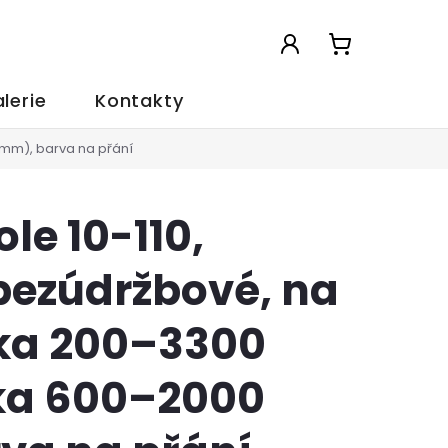
NÁKUPNÍ
KOŠÍK
lerie
Kontakty
 mm), barva na přání
le 10-110,
bezúdržbové, na
řka 200–3300
ka 600–2000