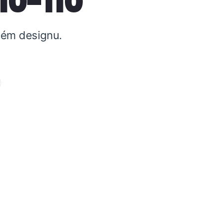
10-110
tném designu.