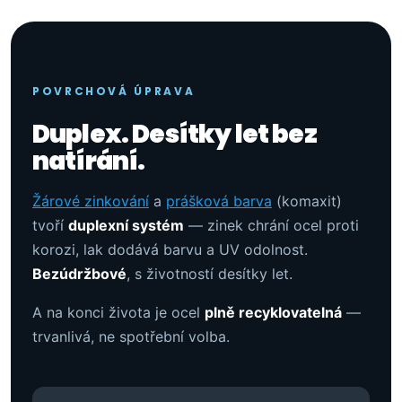
POVRCHOVÁ ÚPRAVA
Duplex. Desítky let bez
natírání.
Žárové zinkování
a
prášková barva
(komaxit)
tvoří
duplexní systém
— zinek chrání ocel proti
korozi, lak dodává barvu a UV odolnost.
Bezúdržbové
, s životností desítky let.
A na konci života je ocel
plně recyklovatelná
—
trvanlivá, ne spotřební volba.