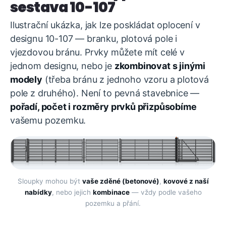
sestava 10-107
Ilustrační ukázka, jak lze poskládat oplocení v
designu 10-107 — branku, plotová pole i
vjezdovou bránu. Prvky můžete mít celé v
jednom designu, nebo je
zkombinovat s jinými
modely
(třeba bránu z jednoho vzoru a plotová
pole z druhého). Není to pevná stavebnice —
pořadí, počet i rozměry prvků přizpůsobíme
vašemu pozemku.
Sloupky mohou být
vaše zděné (betonové)
,
kovové z naší
nabídky
, nebo jejich
kombinace
— vždy podle vašeho
pozemku a přání.