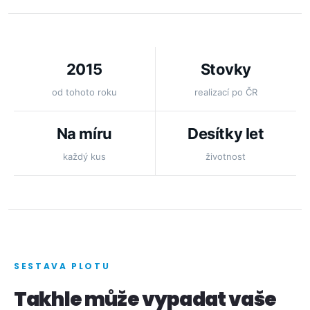
2015
Stovky
od tohoto roku
realizací po ČR
Na míru
Desítky let
každý kus
životnost
SESTAVA PLOTU
Takhle může vypadat vaše