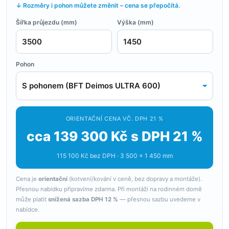
↓ Rozměry i pohon můžete změnit – cena se přepočítá.
Šířka průjezdu (mm)
Výška (mm)
Pohon
ORIENTAČNÍ CENA VČ. DPH 21 %
cca 139 300 Kč s DPH 21 %
115 100 Kč bez DPH · 3 500 × 1 450 mm
Cena je
orientační
(kotvení/kování v ceně, bez dopravy a montáže).
Přesnou nabídku připravíme zdarma. Při montáži na rodinném domě
může platit
snížená sazba DPH 12 %
— přesnou sazbu uvedeme v
nabídce.