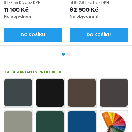
mm, výška 600–2000
mm, výška 1000 - 2000
9 173,55 Kč bez DPH
51 652,89 Kč bez DPH
mm), černá RAL 9005
mm), černá RAL 9005
11 100 Kč
62 500 Kč
matná
matná
Na objednání
Na objednání
DO KOŠÍKU
DO KOŠÍKU