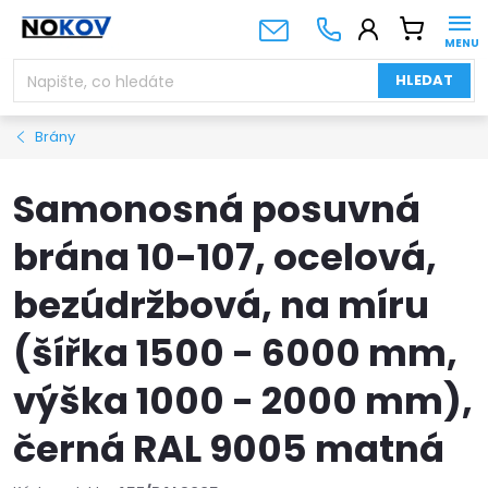
Přejít
NÁKUPNÍ
na
KOŠÍK
obsah
HLEDAT
Brány
Samonosná posuvná
brána 10-107, ocelová,
bezúdržbová, na míru
(šířka 1500 - 6000 mm,
výška 1000 - 2000 mm),
černá RAL 9005 matná