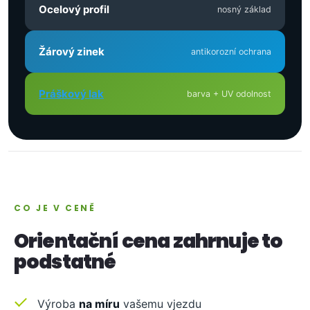
Ocelový profil
nosný základ
Žárový zinek
antikorozní ochrana
Práškový lak
barva + UV odolnost
CO JE V CENĚ
Orientační cena zahrnuje to
podstatné
Výroba
na míru
vašemu vjezdu