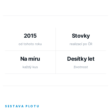
2015
Stovky
od tohoto roku
realizací po ČR
Na míru
Desítky let
každý kus
životnost
SESTAVA PLOTU