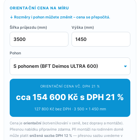
ORIENTAČNÍ CENA NA MÍRU
↓ Rozměry i pohon můžete změnit – cena se přepočítá.
Šířka průjezdu (mm)
Výška (mm)
Pohon
ORIENTAČNÍ CENA VČ. DPH 21 %
cca 154 600 Kč s DPH 21 %
127 800 Kč bez DPH · 3 500 × 1 450 mm
Cena je
orientační
(kotvení/kování v ceně, bez dopravy a montáže).
Přesnou nabídku připravíme zdarma. Při montáži na rodinném domě
může platit
snížená sazba DPH 12 %
— přesnou sazbu uvedeme v