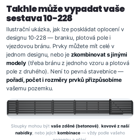
Takhle může vypadat vaše
sestava 10-228
Ilustrační ukázka, jak lze poskládat oplocení v
designu 10-228 — branku, plotová pole i
vjezdovou bránu. Prvky můžete mít celé v
jednom designu, nebo je
zkombinovat s jinými
modely
(třeba bránu z jednoho vzoru a plotová
pole z druhého). Není to pevná stavebnice —
pořadí, počet i rozměry prvků přizpůsobíme
vašemu pozemku.
Sloupky mohou být
vaše zděné (betonové)
,
kovové z naší
nabídky
, nebo jejich
kombinace
— vždy podle vašeho
pozemku a přání.