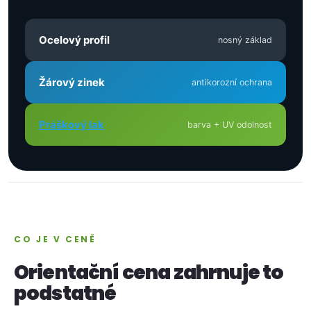
Ocelový profil
nosný základ
Žárový zinek
antikorozní ochrana
Práškový lak
barva + UV odolnost
CO JE V CENĚ
Orientační cena zahrnuje to
podstatné