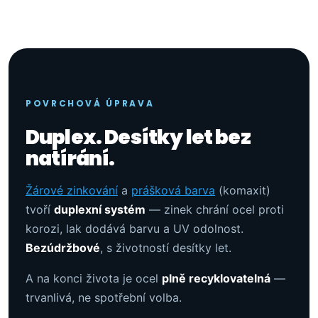
POVRCHOVÁ ÚPRAVA
Duplex. Desítky let bez
natírání.
Žárové zinkování
a
prášková barva
(komaxit)
tvoří
duplexní systém
— zinek chrání ocel proti
korozi, lak dodává barvu a UV odolnost.
Bezúdržbové
, s životností desítky let.
A na konci života je ocel
plně recyklovatelná
—
trvanlivá, ne spotřební volba.