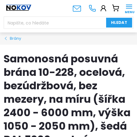
Přejít
NÁKUPNÍ
na
KOŠÍK
obsah
HLEDAT
Brány
Samonosná posuvná
brána 10-228, ocelová,
bezúdržbová, bez
mezery, na míru (šířka
2400 - 6000 mm, výška
1050 - 2050 mm), šedá