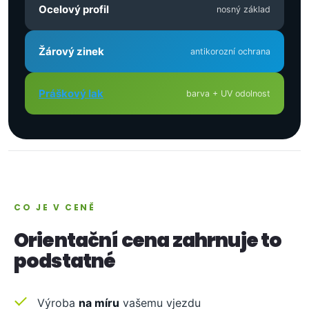
Ocelový profil
nosný základ
Žárový zinek
antikorozní ochrana
Práškový lak
barva + UV odolnost
CO JE V CENĚ
Orientační cena zahrnuje to
podstatné
Výroba
na míru
vašemu vjezdu