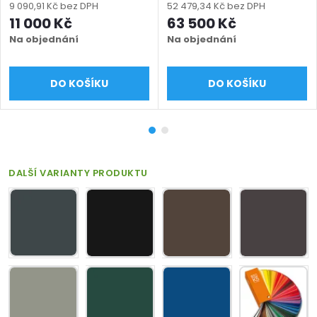
mm, výška 500–1900 mm)
mm, výška 1000 - 1900
9 090,91 Kč bez DPH
52 479,34 Kč bez DPH
mm), černá RAL 9005
mm), černá RAL 9005
11 000 Kč
63 500 Kč
matná
matná
Na objednání
Na objednání
DO KOŠÍKU
DO KOŠÍKU