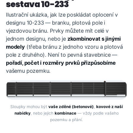
sestava 10-233
Ilustrační ukázka, jak lze poskládat oplocení v
designu 10-233 — branku, plotová pole i
vjezdovou bránu. Prvky můžete mít celé v
jednom designu, nebo je
zkombinovat s jinými
modely
(třeba bránu z jednoho vzoru a plotová
pole z druhého). Není to pevná stavebnice —
pořadí, počet i rozměry prvků přizpůsobíme
vašemu pozemku.
Sloupky mohou být
vaše zděné (betonové)
,
kovové z naší
nabídky
, nebo jejich
kombinace
— vždy podle vašeho
pozemku a přání.