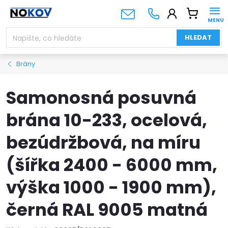
Přejít
NÁKUPNÍ
na
KOŠÍK
obsah
HLEDAT
Brány
Samonosná posuvná
brána 10-233, ocelová,
bezúdržbová, na míru
(šířka 2400 - 6000 mm,
výška 1000 - 1900 mm),
černá RAL 9005 matná