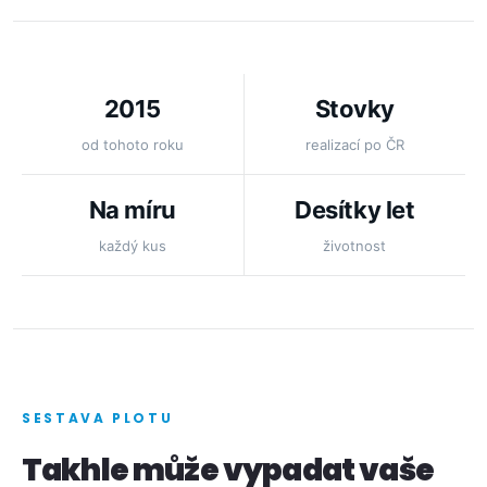
2015
Stovky
od tohoto roku
realizací po ČR
Na míru
Desítky let
každý kus
životnost
SESTAVA PLOTU
Takhle může vypadat vaše