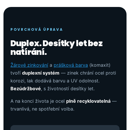
POVRCHOVÁ ÚPRAVA
Duplex. Desítky let bez
natírání.
Žárové zinkování
a
prášková barva
(komaxit)
tvoří
duplexní systém
— zinek chrání ocel proti
korozi, lak dodává barvu a UV odolnost.
Bezúdržbové
, s životností desítky let.
A na konci života je ocel
plně recyklovatelná
—
trvanlivá, ne spotřební volba.