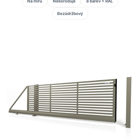
Na míru
Nekoroduje
8 barev + RAL
Bezúdržbový