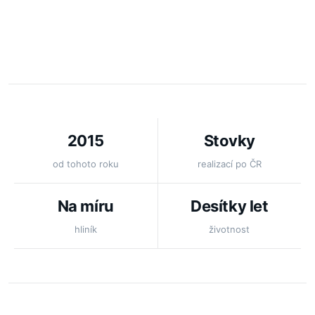
2015
Stovky
od tohoto roku
realizací po ČR
Na míru
Desítky let
hliník
životnost