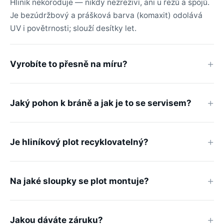
Hliník nekoroduje — nikdy nezreziví, ani u řezů a spojů.
Je bezúdržbový a prášková barva (komaxit) odolává
UV i povětrnosti; slouží desítky let.
Vyrobíte to přesně na míru?
Jaký pohon k bráně a jak je to se servisem?
Je hliníkový plot recyklovatelný?
Na jaké sloupky se plot montuje?
Jakou dáváte záruku?