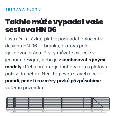
SESTAVA PLOTU
Takhle může vypadat vaše
sestava HN 06
Ilustrační ukázka, jak lze poskládat oplocení v
designu HN 06 — branku, plotová pole i
vjezdovou bránu. Prvky můžete mít celé v
jednom designu, nebo je
zkombinovat s jinými
modely
(třeba bránu z jednoho vzoru a plotová
pole z druhého). Není to pevná stavebnice —
pořadí, počet i rozměry prvků přizpůsobíme
vašemu pozemku.