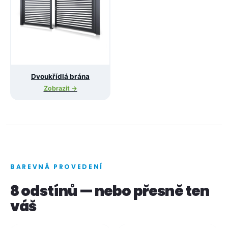
Dvoukřídlá brána
Zobrazit →
BAREVNÁ PROVEDENÍ
8 odstínů — nebo přesně ten
váš