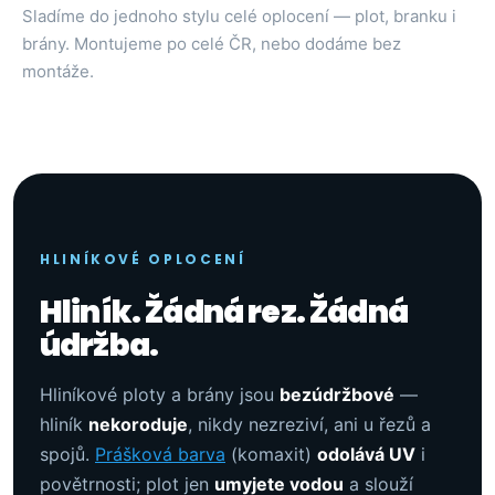
Sladíme do jednoho stylu celé oplocení — plot, branku i
brány. Montujeme po celé ČR, nebo dodáme bez
montáže.
HLINÍKOVÉ OPLOCENÍ
Hliník. Žádná rez. Žádná
údržba.
Hliníkové ploty a brány jsou
bezúdržbové
—
hliník
nekoroduje
, nikdy nezreziví, ani u řezů a
spojů.
Prášková barva
(komaxit)
odolává UV
i
povětrnosti; plot jen
umyjete vodou
a slouží