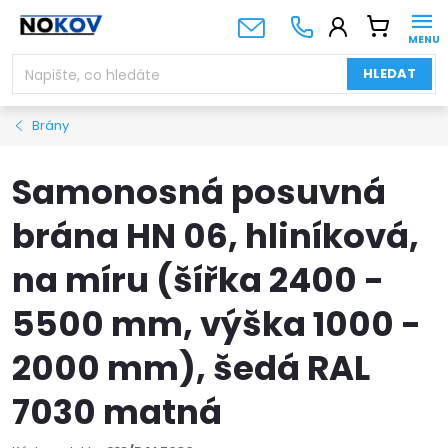
Přejít
NÁKUPNÍ
na
KOŠÍK
obsah
HLEDAT
Brány
Samonosná posuvná
brána HN 06, hliníková,
na míru (šířka 2400 -
5500 mm, výška 1000 -
2000 mm), šedá RAL
7030 matná