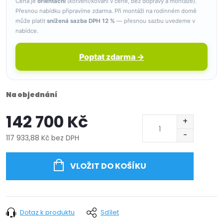
Cena je
orientační
(kotvení/kování v ceně, bez dopravy a montáže).
Přesnou nabídku připravíme zdarma. Při montáži na rodinném domě
může platit
snížená sazba DPH 12 %
— přesnou sazbu uvedeme v
nabídce.
Poptat zdarma →
Na objednání
142 700 Kč
117 933,88 Kč bez DPH
Měrná
cena:
VLOŽIT DO KOŠÍKU
Dotaz k produktu
Sdílet