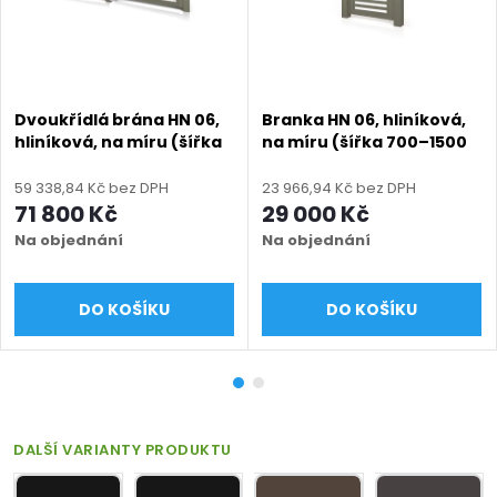
Dvoukřídlá brána HN 06,
Branka HN 06, hliníková,
hliníková, na míru (šířka
na míru (šířka 700–1500
2400 - 6000 mm, výška
mm, výška 1000–2000
1000 - 2000 mm), šedá
mm), šedá RAL 7030
59 338,84 Kč bez DPH
23 966,94 Kč bez DPH
RAL 7030 matná
matná
71 800 Kč
29 000 Kč
Na objednání
Na objednání
DO KOŠÍKU
DO KOŠÍKU