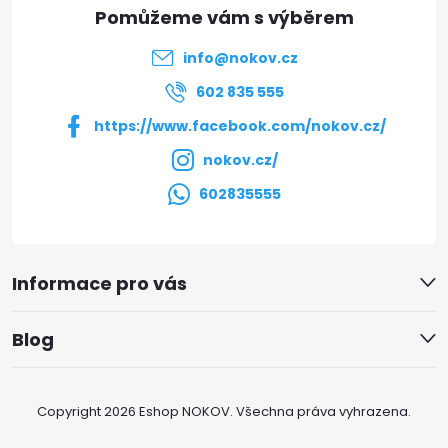
a
t
info
@
nokov.cz
í
602 835 555
https://www.facebook.com/nokov.cz/
nokov.cz/
602835555
Informace pro vás
Blog
Copyright 2026
Eshop NOKOV
. Všechna práva vyhrazena.