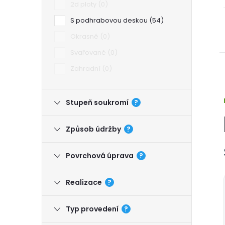
2d ploty
0
S podhrabovou deskou
54
Okrasné
0
Svařované
0
Zahradní
0
Stupeň soukromí
?
Způsob údržby
?
Povrchová úprava
?
Realizace
?
Typ provedení
?