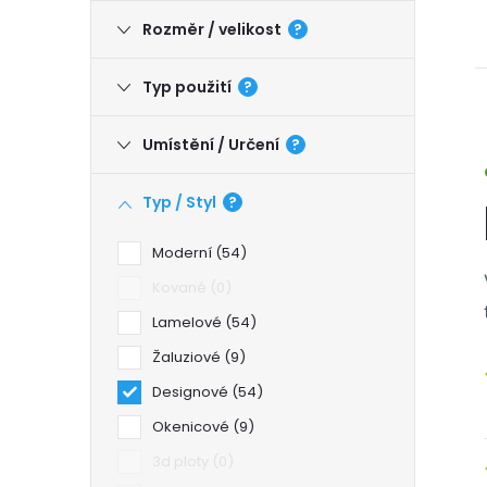
Rozměr / velikost
?
Typ použití
?
Umístění / Určení
?
Typ / Styl
?
Moderní
54
Kované
0
Lamelové
54
Žaluziové
9
Designové
54
Okenicové
9
3d ploty
0