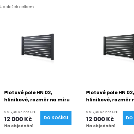
4
položek celkem
z
V
e
ý
n
p
p
s
r
p
Plotové pole HN 02,
Plotové pole HN 02
o
hliníkové, rozměr na míru
hliníkové, rozměr 
r
(šířka 500 - 2600 mm,
(šířka 500 - 2600
9 917,36 Kč bez DPH
9 917,36 Kč bez DPH
d
výška 750 - 2000 mm),
výška 750 - 2000 
12 000 Kč
DO KOŠÍKU
12 000 Kč
DO 
o
antracit RAL 7016 matná
černá RAL 9005 m
Na objednání
Na objednání
u