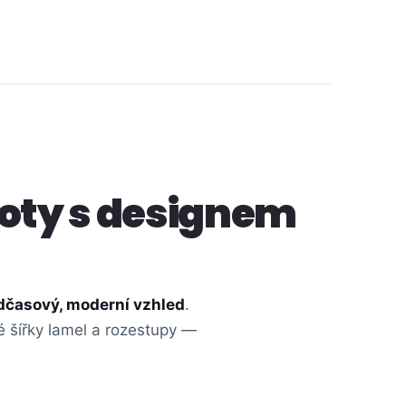
loty s designem
dčasový, moderní vzhled
.
é šířky lamel a rozestupy —