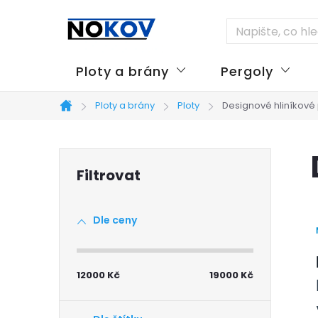
Přejít
na
obsah
Ploty a brány
Pergoly
Ploty a brány
Ploty
Designové hliníkové 
Domů
P
o
Dle ceny
s
t
12000
Kč
19000
Kč
r