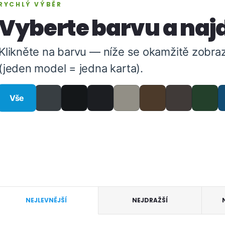
RYCHLÝ VÝBĚR
Vyberte barvu a najd
Klikněte na barvu — níže se okamžitě zobraz
(jeden model = jedna karta).
Vše
Ř
NEJLEVNĚJŠÍ
NEJDRAŽŠÍ
a