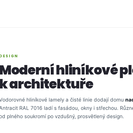
DESIGN
Moderní hliníkové p
k architektuře
Vodorovné hliníkové lamely a čisté linie dodají domu
na
Antracit RAL 7016 ladí s fasádou, okny i střechou. Různ
od plného soukromí po vzdušný, prosvětlený design.