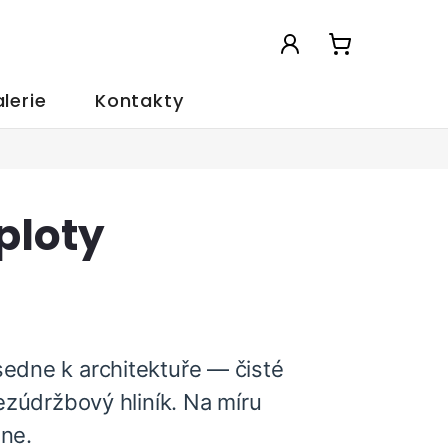
NÁKUPNÍ
KOŠÍK
lerie
Kontakty
ploty
edne k architektuře — čisté
bezúdržbový hliník. Na míru
ine.