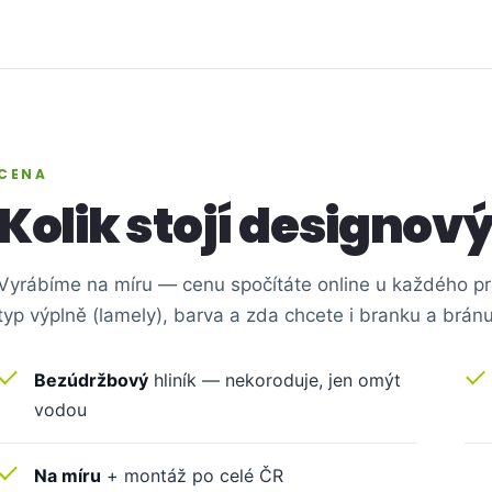
CENA
Kolik stojí designový
Vyrábíme na míru — cenu spočítáte online u každého pro
typ výplně (lamely), barva a zda chcete i branku a bránu
Bezúdržbový
hliník — nekoroduje, jen omýt
vodou
Na míru
+ montáž po celé ČR