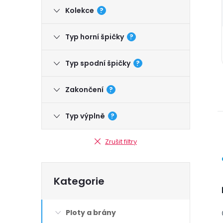
Kolekce
?
Typ horní špičky
?
Typ spodní špičky
?
Zakončení
?
Typ výplně
?
Zrušit filtry
Přeskočit
Kategorie
kategorie
Ploty a brány