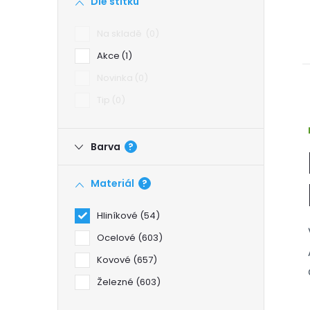
Dle štítku
a
Na skladě
0
n
Akce
1
Novinka
0
n
Tip
0
í
Barva
?
p
Materiál
?
a
Hliníkové
54
n
Ocelové
603
e
Kovové
657
Železné
603
l