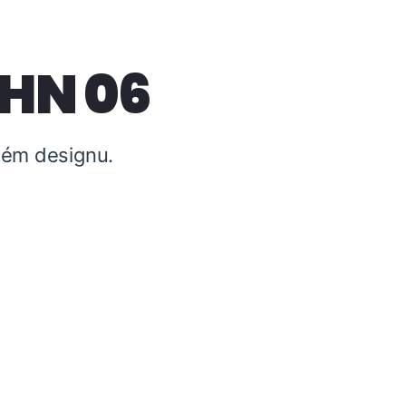
 HN 06
tném designu.