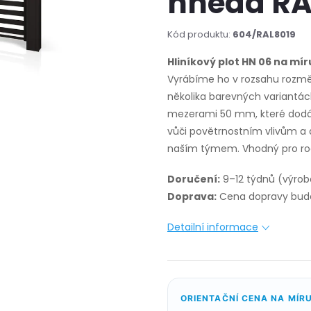
hnědá RA
Kód produktu:
604/RAL8019
Hliníkový plot HN 06 na mír
Vyrábíme ho v rozsahu rozmě
několika barevných variantác
mezerami 50 mm, které dodáva
vůči povětrnostním vlivům a 
naším týmem. Vhodný pro rod
Doručení:
9–12 týdnů (výrob
Doprava:
Cena dopravy bude
Detailní informace
ORIENTAČNÍ CENA NA MÍR