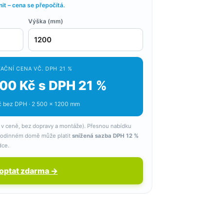
t – cena se přepočítá.
Výška (mm)
AČNÍ CENA VČ. DPH 21 %
00 Kč s DPH 21 %
 bez DPH · 2 500 × 1200 mm
 v ceně, bez dopravy a montáže). Přesnou nabídku
 rodinném domě může platit
snížená sazba DPH 12 %
dce.
optat zdarma →