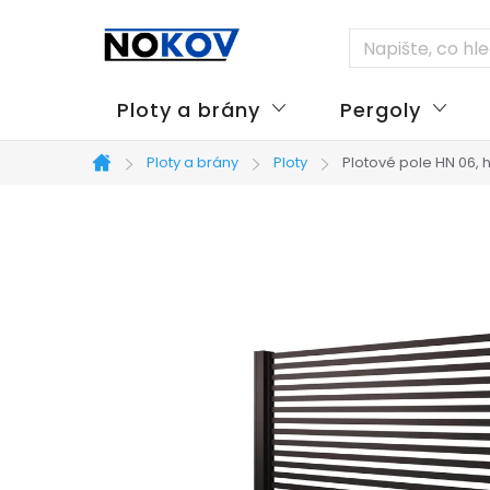
Přejít
na
obsah
Ploty a brány
Pergoly
Ploty a brány
Ploty
Plotové pole HN 06, 
Domů