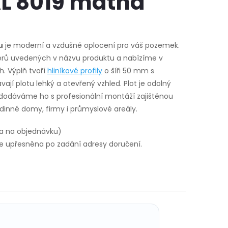
L 8019 matná
u
je moderní a vzdušné oplocení pro váš pozemek.
rů uvedených v názvu produktu a nabízíme v
h. Výplň tvoří
hliníkové profily
o šíři 50 mm s
jí plotu lehký a otevřený vzhled. Plot je odolný
dodáváme ho s profesionální montáží zajištěnou
inné domy, firmy i průmyslové areály.
a na objednávku)
 upřesněna po zadání adresy doručení.
U