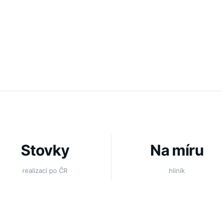
Stovky
Na míru
realizací po ČR
hliník