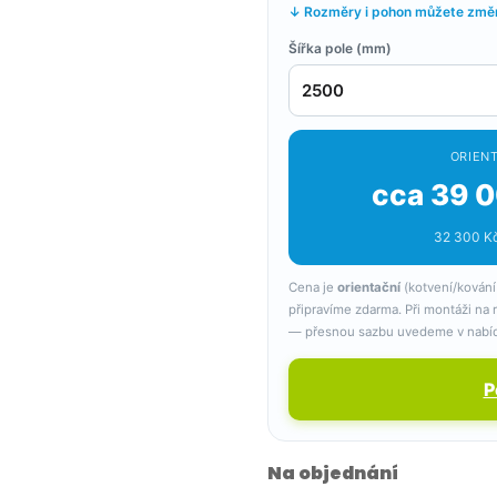
↓ Rozměry i pohon můžete změni
Šířka pole (mm)
ORIENT
cca 39 0
32 300 Kč
Cena je
orientační
(kotvení/kování
připravíme zdarma. Při montáži na
— přesnou sazbu uvedeme v nabí
P
Na objednání