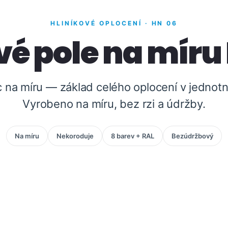
HLINÍKOVÉ OPLOCENÍ · HN 06
vé pole na míru
c na míru — základ celého oplocení v jedno
Vyrobeno na míru, bez rzi a údržby.
Na míru
Nekoroduje
8 barev + RAL
Bezúdržbový