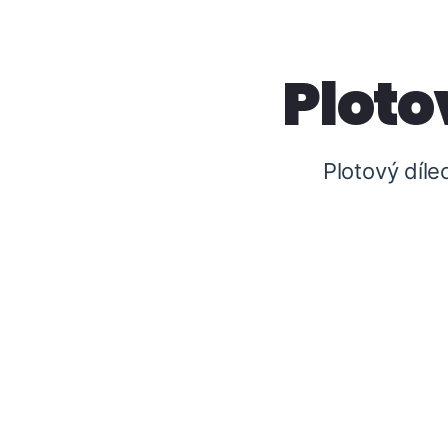
Ploto
Plotový díle