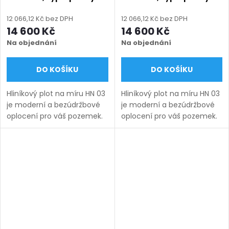
100 + 18 mm, rozměr na
100 + 18 mm, rozměr na
míru (šířka 500 - 2600
míru (šířka 500 - 2600
12 066,12 Kč bez DPH
12 066,12 Kč bez DPH
mm, výška 750 - 2000
mm, výška 750 - 2000
14 600 Kč
14 600 Kč
mm), modrá RAL 5010
mm), šedá RAL 7030
Na objednání
Na objednání
matná
matná
DO KOŠÍKU
DO KOŠÍKU
Hliníkový plot na míru HN 03
Hliníkový plot na míru HN 03
je moderní a bezúdržbové
je moderní a bezúdržbové
oplocení pro váš pozemek.
oplocení pro váš pozemek.
Vyrábíme ho v rozsahu
Vyrábíme ho v rozsahu
rozměrů uvedených v
rozměrů uvedených v
názvu produktu a nabízíme
názvu produktu a nabízíme
v několika barevných...
v několika barevných...