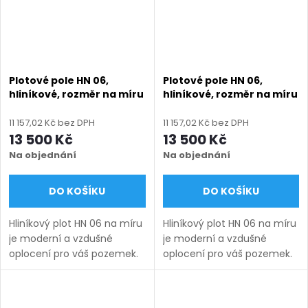
Plotové pole HN 06,
Plotové pole HN 06,
hliníkové, rozměr na míru
hliníkové, rozměr na míru
(šířka 500 - 2600 mm,
(šířka 500 - 2600 mm,
výška 750 - 2000 mm),
výška 750 - 2000 mm),
11 157,02 Kč bez DPH
11 157,02 Kč bez DPH
hnědá RAL 8014 matná
hnědá RAL 8019 matná
13 500 Kč
13 500 Kč
Na objednání
Na objednání
DO KOŠÍKU
DO KOŠÍKU
Hliníkový plot HN 06 na míru
Hliníkový plot HN 06 na míru
je moderní a vzdušné
je moderní a vzdušné
oplocení pro váš pozemek.
oplocení pro váš pozemek.
Vyrábíme ho v rozsahu
Vyrábíme ho v rozsahu
rozměrů uvedených v
rozměrů uvedených v
názvu produktu a nabízíme
názvu produktu a nabízíme