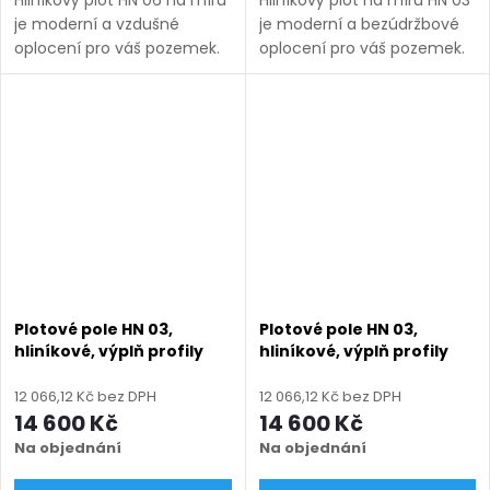
je moderní a vzdušné
je moderní a bezúdržbové
oplocení pro váš pozemek.
oplocení pro váš pozemek.
Vyrábíme ho v rozsahu
Vyrábíme ho v rozsahu
rozměrů uvedených v
rozměrů uvedených v
názvu produktu a nabízíme
názvu produktu a nabízíme
v několika barevných
v několika barevných...
variantách....
Plotové pole HN 03,
Plotové pole HN 03,
hliníkové, výplň profily
hliníkové, výplň profily
100 + 18 mm, rozměr na
100 + 18 mm, rozměr na
míru (šířka 500 - 2600
míru (šířka 500 - 2600
12 066,12 Kč bez DPH
12 066,12 Kč bez DPH
mm, výška 750 - 2000
mm, výška 750 - 2000
14 600 Kč
14 600 Kč
mm), černá RAL 9005
mm), černá struktura RAL
Na objednání
Na objednání
matná
9005