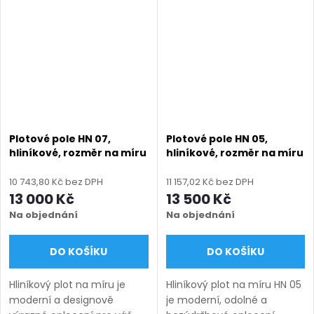
uvedených v názvu
uvedených v názvu
produktu a nabízíme v
produktu a nabízíme v
několika barevných...
několika barevných...
Plotové pole HN 07,
Plotové pole HN 05,
hliníkové, rozměr na míru
hliníkové, rozměr na míru
(šířka 500 - 2600 mm,
(šířka 500 - 2600 mm,
výška 710 - 2010 mm),
výška 800 - 2000 mm),
10 743,80 Kč bez DPH
11 157,02 Kč bez DPH
zelená RAL 6005 matná
antracit RAL 7016 matná
13 000 Kč
13 500 Kč
Na objednání
Na objednání
DO KOŠÍKU
DO KOŠÍKU
Hliníkový plot na míru je
Hliníkový plot na míru HN 05
moderní a designově
je moderní, odolné a