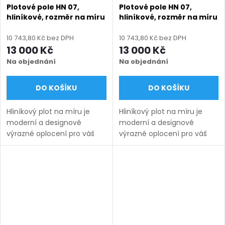
Plotové pole HN 07,
Plotové pole HN 07,
hliníkové, rozměr na míru
hliníkové, rozměr na míru
(šířka 500 - 2600 mm,
(šířka 500 - 2600 mm,
výška 710 - 2010 mm),
výška 710 - 2010 mm),
10 743,80 Kč bez DPH
10 743,80 Kč bez DPH
černá RAL 9005 matná
černá struktura RAL 9005
13 000 Kč
13 000 Kč
Na objednání
Na objednání
DO KOŠÍKU
DO KOŠÍKU
Hliníkový plot na míru je
Hliníkový plot na míru je
moderní a designově
moderní a designově
výrazné oplocení pro váš
výrazné oplocení pro váš
pozemek. Vyrábíme ho v
pozemek. Vyrábíme ho v
rozsahu rozměrů
rozsahu rozměrů
uvedených v názvu
uvedených v názvu
produktu a nabízíme v
produktu a nabízíme v
několika barevných...
několika barevných...