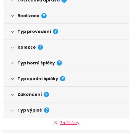
Povrchová úprava
?
Realizace
?
Typ provedení
?
Kolekce
?
Typ horní špičky
?
Typ spodní špičky
?
Zakončení
?
Typ výplně
?
Zrušit filtry