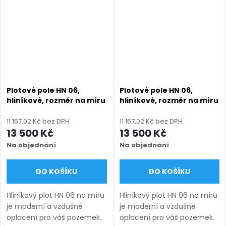
v několika barevných
v několika barevných
variantách....
variantách....
Plotové pole HN 06,
Plotové pole HN 06,
hliníkové, rozměr na míru
hliníkové, rozměr na míru
(šířka 500 - 2600 mm,
(šířka 500 - 2600 mm,
výška 750 - 2000 mm),
výška 750 - 2000 mm),
11 157,02 Kč bez DPH
11 157,02 Kč bez DPH
modrá RAL 5010 matná
šedá RAL 7030 matná
13 500 Kč
13 500 Kč
Na objednání
Na objednání
DO KOŠÍKU
DO KOŠÍKU
Hliníkový plot HN 06 na míru
Hliníkový plot HN 06 na míru
je moderní a vzdušné
je moderní a vzdušné
oplocení pro váš pozemek.
oplocení pro váš pozemek.