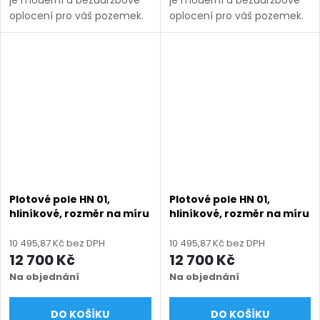
oplocení pro váš pozemek.
oplocení pro váš pozemek.
Vyrábíme ho v rozsahu
Vyrábíme ho v rozsahu
rozměrů uvedených v
rozměrů uvedených v
názvu produktu a nabízíme
názvu produktu a nabízíme
v několika barevných...
v několika barevných...
Plotové pole HN 01,
Plotové pole HN 01,
hliníkové, rozměr na míru
hliníkové, rozměr na míru
(šířka 500 - 2600 mm,
(šířka 500 - 2600 mm,
výška 750 - 2000 mm),
výška 750 - 2000 mm),
10 495,87 Kč bez DPH
10 495,87 Kč bez DPH
hnědá RAL 8014 matná
hnědá RAL 8019 matná
12 700 Kč
12 700 Kč
Na objednání
Na objednání
DO KOŠÍKU
DO KOŠÍKU