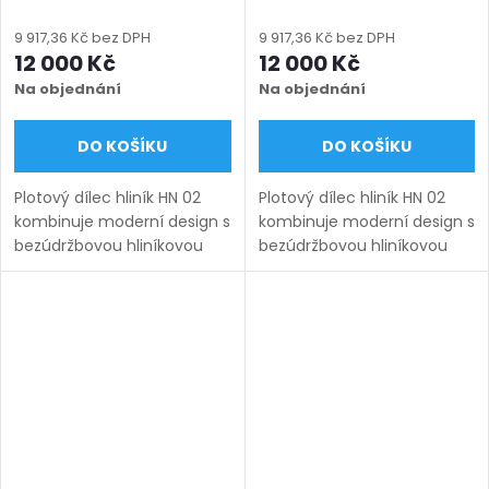
(šířka 500 - 2600 mm,
(šířka 500 - 2600 mm,
výška 750 - 2000 mm),
výška 750 - 2000 mm),
9 917,36 Kč bez DPH
9 917,36 Kč bez DPH
černá RAL 9005 matná
černá struktura RAL 9005
12 000 Kč
12 000 Kč
Na objednání
Na objednání
DO KOŠÍKU
DO KOŠÍKU
Plotový dílec hliník HN 02
Plotový dílec hliník HN 02
kombinuje moderní design s
kombinuje moderní design s
bezúdržbovou hliníkovou
bezúdržbovou hliníkovou
konstrukcí, která zaručuje
konstrukcí, která zaručuje
dlouhou životnost a
dlouhou životnost a
odolnost vůči
odolnost vůči
povětrnostním vlivům.
povětrnostním vlivům.
Výplň tvoří...
Výplň tvoří...