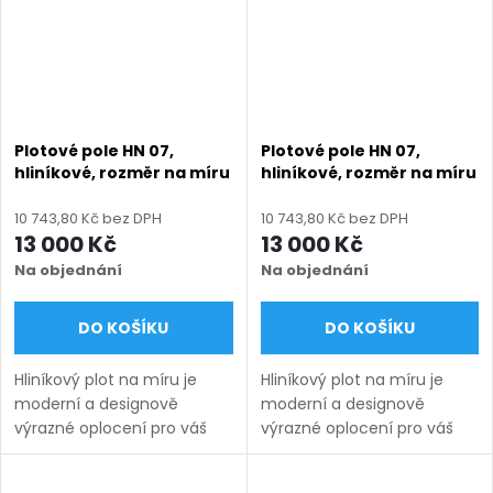
Plotové pole HN 07,
Plotové pole HN 07,
hliníkové, rozměr na míru
hliníkové, rozměr na míru
(šířka 500 - 2600 mm,
(šířka 500 - 2600 mm,
výška 710 - 2010 mm),
výška 710 - 2010 mm),
10 743,80 Kč bez DPH
10 743,80 Kč bez DPH
modrá RAL 5010 matná
šedá RAL 7030 matná
13 000 Kč
13 000 Kč
Na objednání
Na objednání
DO KOŠÍKU
DO KOŠÍKU
Hliníkový plot na míru je
Hliníkový plot na míru je
moderní a designově
moderní a designově
výrazné oplocení pro váš
výrazné oplocení pro váš
pozemek. Vyrábíme ho v
pozemek. Vyrábíme ho v
rozsahu rozměrů
rozsahu rozměrů