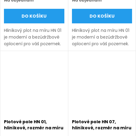
Na objednání
Na objednání
DO KOŠÍKU
DO KOŠÍKU
Hliníkový plot na míru HN 01
Hliníkový plot na míru HN 01
je moderní a bezúdržbové
je moderní a bezúdržbové
oplocení pro váš pozemek.
oplocení pro váš pozemek.
Vyrábíme ho v rozsahu
Vyrábíme ho v rozsahu
rozměrů uvedených v
rozměrů uvedených v
názvu produktu a nabízíme
názvu produktu a nabízíme
v několika barevných...
v několika barevných...
Plotové pole HN 01,
Plotové pole HN 07,
hliníkové, rozměr na míru
hliníkové, rozměr na míru
(šířka 500 - 2600 mm,
(šířka 500 - 2600 mm,