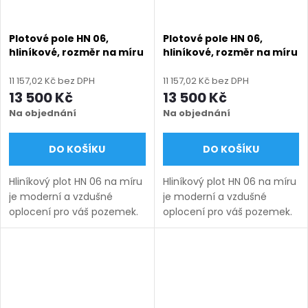
Plotové pole HN 06,
Plotové pole HN 06,
hliníkové, rozměr na míru
hliníkové, rozměr na míru
(šířka 500 - 2600 mm,
(šířka 500 - 2600 mm,
výška 750 - 2000 mm),
výška 750 - 2000 mm),
11 157,02 Kč bez DPH
11 157,02 Kč bez DPH
černá RAL 9005 matná
černá struktura RAL 9005
13 500 Kč
13 500 Kč
Na objednání
Na objednání
DO KOŠÍKU
DO KOŠÍKU
Hliníkový plot HN 06 na míru
Hliníkový plot HN 06 na míru
je moderní a vzdušné
je moderní a vzdušné
oplocení pro váš pozemek.
oplocení pro váš pozemek.
Vyrábíme ho v rozsahu
Vyrábíme ho v rozsahu
rozměrů uvedených v
rozměrů uvedených v
názvu produktu a nabízíme
názvu produktu a nabízíme
v několika barevných
v několika barevných
variantách....
variantách....