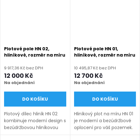
Výplň tvoří...
Výplň tvoří...
Plotové pole HN 02,
Plotové pole HN 01,
hliníkové, rozměr na míru
hliníkové, rozměr na míru
(šířka 500 - 2600 mm,
(šířka 500 - 2600 mm,
výška 750 - 2000 mm),
výška 750 - 2000 mm),
9 917,36 Kč bez DPH
10 495,87 Kč bez DPH
zelená RAL 6005 matná
antracit RAL 7016 matná
12 000 Kč
12 700 Kč
Na objednání
Na objednání
DO KOŠÍKU
DO KOŠÍKU
Plotový dílec hliník HN 02
Hliníkový plot na míru HN 01
kombinuje moderní design s
je moderní a bezúdržbové
bezúdržbovou hliníkovou
oplocení pro váš pozemek.
konstrukcí, která zaručuje
Vyrábíme ho v rozsahu