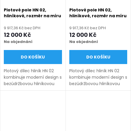
Plotové pole HN 02,
Plotové pole HN 02,
hliníkové, rozměr na míru
hliníkové, rozměr na míru
(šířka 500 - 2600 mm,
(šířka 500 - 2600 mm,
výška 750 - 2000 mm),
výška 750 - 2000 mm),
9 917,36 Kč bez DPH
9 917,36 Kč bez DPH
hnědá RAL 8014 matná
hnědá RAL 8019 matná
12 000 Kč
12 000 Kč
Na objednání
Na objednání
DO KOŠÍKU
DO KOŠÍKU
Plotový dílec hliník HN 02
Plotový dílec hliník HN 02
kombinuje moderní design s
kombinuje moderní design s
bezúdržbovou hliníkovou
bezúdržbovou hliníkovou
konstrukcí, která zaručuje
konstrukcí, která zaručuje
dlouhou životnost a
dlouhou životnost a
odolnost vůči
odolnost vůči
povětrnostním vlivům.
povětrnostním vlivům.
Výplň tvoří...
Výplň tvoří...