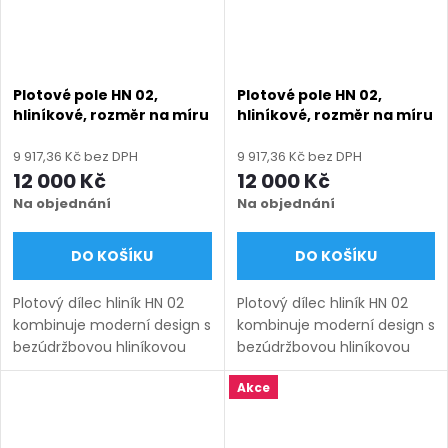
Plotové pole HN 02,
Plotové pole HN 02,
hliníkové, rozměr na míru
hliníkové, rozměr na míru
(šířka 500 - 2600 mm,
(šířka 500 - 2600 mm,
výška 750 - 2000 mm),
výška 750 - 2000 mm),
9 917,36 Kč bez DPH
9 917,36 Kč bez DPH
modrá RAL 5010 matná
šedá RAL 7030 matná
12 000 Kč
12 000 Kč
Na objednání
Na objednání
DO KOŠÍKU
DO KOŠÍKU
Plotový dílec hliník HN 02
Plotový dílec hliník HN 02
kombinuje moderní design s
kombinuje moderní design s
bezúdržbovou hliníkovou
bezúdržbovou hliníkovou
konstrukcí, která zaručuje
konstrukcí, která zaručuje
Akce
dlouhou životnost a
dlouhou životnost a
odolnost vůči
odolnost vůči
povětrnostním vlivům.
povětrnostním vlivům.