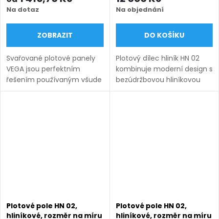
Na dotaz
Na objednání
ZOBRAZIT
DO KOŠÍKU
Svařované plotové panely
Plotový dílec hliník HN 02
VEGA jsou perfektním
kombinuje moderní design s
řešením používaným všude
bezúdržbovou hliníkovou
tam, kde záleží na odolnosti,
konstrukcí, která zaručuje
vysoké kvalitě a
dlouhou životnost a
bezpečnosti. Systémy
odolnost vůči
panelového oplocení VEGA
povětrnostním vlivům.
B Light...
Výplň tvoří...
Plotové pole HN 02,
Plotové pole HN 02,
hliníkové, rozměr na míru
hliníkové, rozměr na míru