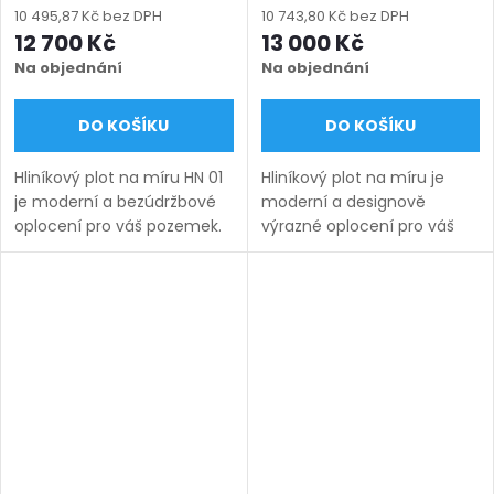
výška 750 - 2000 mm),
výška 710 - 2010 mm),
10 495,87 Kč bez DPH
10 743,80 Kč bez DPH
zelená RAL 6005 matná
antracit RAL 7016 matná
12 700 Kč
13 000 Kč
Na objednání
Na objednání
DO KOŠÍKU
DO KOŠÍKU
Hliníkový plot na míru HN 01
Hliníkový plot na míru je
je moderní a bezúdržbové
moderní a designově
oplocení pro váš pozemek.
výrazné oplocení pro váš
Vyrábíme ho v rozsahu
pozemek. Vyrábíme ho v
rozměrů uvedených v
rozsahu rozměrů
názvu produktu a nabízíme
uvedených v názvu
v několika barevných...
produktu a nabízíme v
několika barevných...