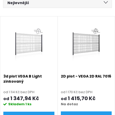
Ř
Nejlevnější
a
Nejdražší
V
Nejprodávanější
z
ý
Abecedně
e
p
n
i
í
s
p
3d plot VEGA B Light
2D plot - VEGA 2D RAL 7016
zinkovaný
p
r
od 1 114 Kč bez DPH
od 1 170 Kč bez DPH
r
1 347,94 Kč
1 415,70 Kč
od
od
o
Skladem
1 ks
Na dotaz
o