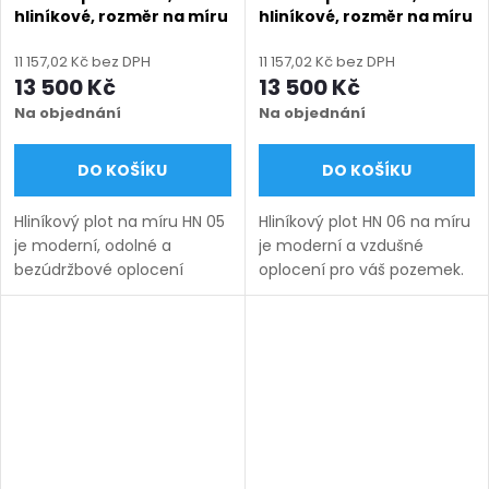
hliníkové, rozměr na míru
hliníkové, rozměr na míru
(šířka 500 - 2600 mm,
(šířka 500 - 2600 mm,
výška 800 - 2000 mm),
výška 750 - 2000 mm),
11 157,02 Kč bez DPH
11 157,02 Kč bez DPH
zelená RAL 6005 matná
antracit RAL 7016 matná
13 500 Kč
13 500 Kč
Na objednání
Na objednání
DO KOŠÍKU
DO KOŠÍKU
Hliníkový plot na míru HN 05
Hliníkový plot HN 06 na míru
je moderní, odolné a
je moderní a vzdušné
bezúdržbové oplocení
oplocení pro váš pozemek.
vhodné pro rodinné domy,
Vyrábíme ho v rozsahu
firmy i průmyslové areály.
rozměrů uvedených v
Vyrábíme ho v rozměrech
názvu produktu a nabízíme
uvedených v názvu
v několika barevných
produktu a...
variantách....