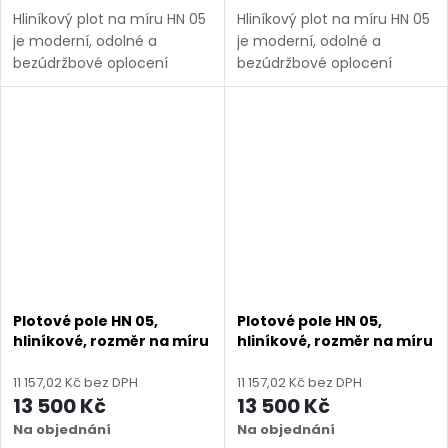
Hliníkový plot na míru HN 05
Hliníkový plot na míru HN 05
je moderní, odolné a
je moderní, odolné a
bezúdržbové oplocení
bezúdržbové oplocení
vhodné pro rodinné domy,
vhodné pro rodinné domy,
firmy i průmyslové areály.
firmy i průmyslové areály.
Vyrábíme ho v rozměrech
Vyrábíme ho v rozměrech
uvedených v názvu
uvedených v názvu
produktu a...
produktu a...
Plotové pole HN 05,
Plotové pole HN 05,
hliníkové, rozměr na míru
hliníkové, rozměr na míru
(šířka 500 - 2600 mm,
(šířka 500 - 2600 mm,
výška 800 - 2000 mm),
výška 800 - 2000 mm),
11 157,02 Kč bez DPH
11 157,02 Kč bez DPH
hnědá RAL 8014 matná
hnědá RAL 8019 matná
13 500 Kč
13 500 Kč
Na objednání
Na objednání