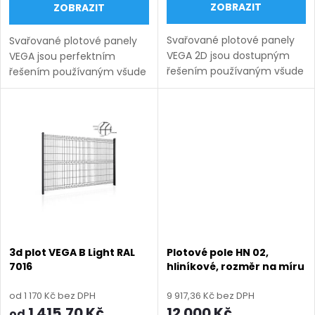
d
ZOBRAZIT
ZOBRAZIT
d
u
Svařované plotové panely
Svařované plotové panely
u
VEGA 2D jsou dostupným
VEGA jsou perfektním
k
řešením používaným všude
řešením používaným všude
k
tam, kde záleží na odolnosti,
tam, kde záleží na odolnosti,
vysoké kvalitě a
vysoké kvalitě a
t
bezpečnosti. Systémy
bezpečnosti. Systémy
t
panelového oplocení VEGA
panelového oplocení VEGA
ů
2D...
B Light...
ů
3d plot VEGA B Light RAL
Plotové pole HN 02,
7016
hliníkové, rozměr na míru
(šířka 500 - 2600 mm,
výška 750 - 2000 mm),
od 1 170 Kč bez DPH
9 917,36 Kč bez DPH
antracit RAL 7016 matná
1 415,70 Kč
12 000 Kč
od