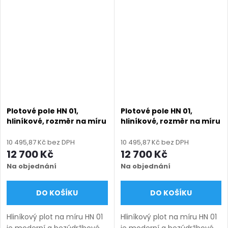
dlouhou životnost a
rozměrů uvedených v
odolnost vůči
názvu produktu a nabízíme
povětrnostním vlivům.
v několika barevných...
Výplň tvoří...
Plotové pole HN 01,
Plotové pole HN 01,
hliníkové, rozměr na míru
hliníkové, rozměr na míru
(šířka 500 - 2600 mm,
(šířka 500 - 2600 mm,
výška 750 - 2000 mm),
výška 750 - 2000 mm),
10 495,87 Kč bez DPH
10 495,87 Kč bez DPH
černá RAL 9005 matná
černá struktura RAL 9005
12 700 Kč
12 700 Kč
Na objednání
Na objednání
DO KOŠÍKU
DO KOŠÍKU
Hliníkový plot na míru HN 01
Hliníkový plot na míru HN 01
je moderní a bezúdržbové
je moderní a bezúdržbové