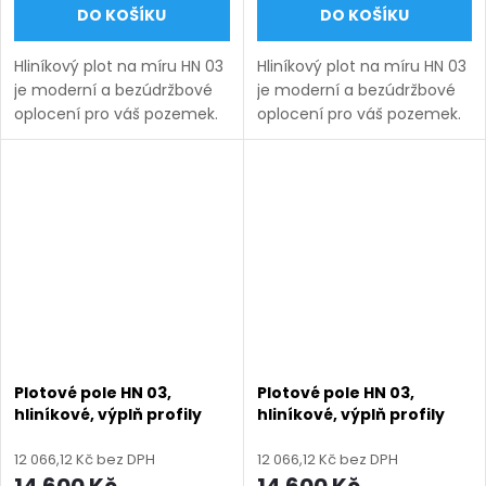
DO KOŠÍKU
DO KOŠÍKU
Hliníkový plot na míru HN 03
Hliníkový plot na míru HN 03
je moderní a bezúdržbové
je moderní a bezúdržbové
oplocení pro váš pozemek.
oplocení pro váš pozemek.
Vyrábíme ho v rozsahu
Vyrábíme ho v rozsahu
rozměrů uvedených v
rozměrů uvedených v
názvu produktu a nabízíme
názvu produktu a nabízíme
v několika barevných...
v několika barevných...
Plotové pole HN 03,
Plotové pole HN 03,
hliníkové, výplň profily
hliníkové, výplň profily
100 + 18 mm, rozměr na
100 + 18 mm, rozměr na
míru (šířka 500 - 2600
míru (šířka 500 - 2600
12 066,12 Kč bez DPH
12 066,12 Kč bez DPH
mm, výška 750 - 2000
mm, výška 750 - 2000
14 600 Kč
14 600 Kč