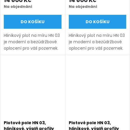
mm), hnědá RAL 8014
mm), hnědá RAL 8019
Na objednání
Na objednání
matná
matná
DO KOŠÍKU
DO KOŠÍKU
Hliníkový plot na míru HN 03
Hliníkový plot na míru HN 03
je moderní a bezúdržbové
je moderní a bezúdržbové
oplocení pro váš pozemek.
oplocení pro váš pozemek.
Vyrábíme ho v rozsahu
Vyrábíme ho v rozsahu
rozměrů uvedených v
rozměrů uvedených v
názvu produktu a nabízíme
názvu produktu a nabízíme
v několika barevných...
v několika barevných...
Plotové pole HN 03,
Plotové pole HN 03,
hliníkové, výplň profily
hliníkové, výplň profily