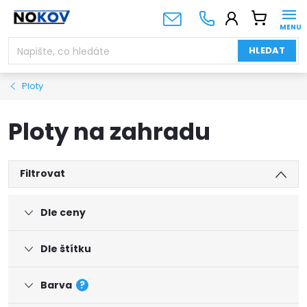
Přejít
NÁKUPNÍ
na
KOŠÍK
obsah
HLEDAT
Ploty
Ploty na zahradu
Filtrovat
Dle ceny
Dle štítku
Barva
?