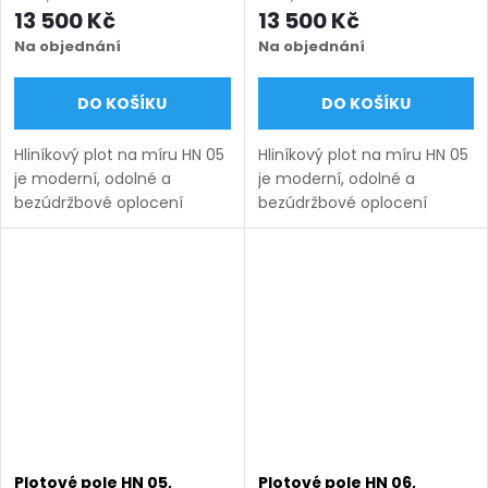
modrá RAL 5010 matná
šedá RAL 7030 matná
13 500 Kč
13 500 Kč
Na objednání
Na objednání
DO KOŠÍKU
DO KOŠÍKU
Hliníkový plot na míru HN 05
Hliníkový plot na míru HN 05
je moderní, odolné a
je moderní, odolné a
bezúdržbové oplocení
bezúdržbové oplocení
vhodné pro rodinné domy,
vhodné pro rodinné domy,
firmy i průmyslové areály.
firmy i průmyslové areály.
Vyrábíme ho v rozměrech
Vyrábíme ho v rozměrech
uvedených v názvu
uvedených v názvu
produktu a...
produktu a...
Plotové pole HN 05,
Plotové pole HN 06,