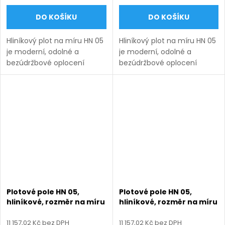
DO KOŠÍKU
DO KOŠÍKU
Hliníkový plot na míru HN 05
Hliníkový plot na míru HN 05
je moderní, odolné a
je moderní, odolné a
bezúdržbové oplocení
bezúdržbové oplocení
vhodné pro rodinné domy,
vhodné pro rodinné domy,
firmy i průmyslové areály.
firmy i průmyslové areály.
Vyrábíme ho v rozměrech
Vyrábíme ho v rozměrech
uvedených v názvu
uvedených v názvu
produktu a...
produktu a...
Plotové pole HN 05,
Plotové pole HN 05,
hliníkové, rozměr na míru
hliníkové, rozměr na míru
(šířka 500 - 2600 mm,
(šířka 500 - 2600 mm,
výška 800 - 2000 mm),
výška 800 - 2000 mm),
11 157,02 Kč bez DPH
11 157,02 Kč bez DPH