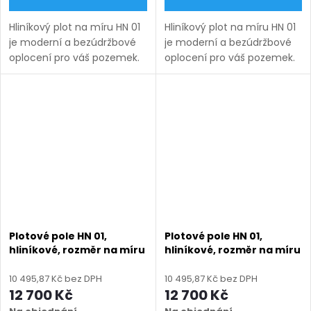
Hliníkový plot na míru HN 01
Hliníkový plot na míru HN 01
je moderní a bezúdržbové
je moderní a bezúdržbové
oplocení pro váš pozemek.
oplocení pro váš pozemek.
Vyrábíme ho v rozsahu
Vyrábíme ho v rozsahu
rozměrů uvedených v
rozměrů uvedených v
názvu produktu a nabízíme
názvu produktu a nabízíme
v několika barevných...
v několika barevných...
Plotové pole HN 01,
Plotové pole HN 01,
hliníkové, rozměr na míru
hliníkové, rozměr na míru
(šířka 500 - 2600 mm,
(šířka 500 - 2600 mm,
výška 750 - 2000 mm),
výška 750 - 2000 mm),
10 495,87 Kč bez DPH
10 495,87 Kč bez DPH
modrá RAL 5010 matná
šedá RAL 7030 matná
12 700 Kč
12 700 Kč