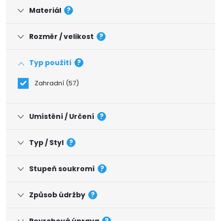
Materiál
?
Rozměr / velikost
?
Typ použití
?
Zahradní
57
Umístění / Určení
?
Typ / Styl
?
Stupeň soukromí
?
Způsob údržby
?