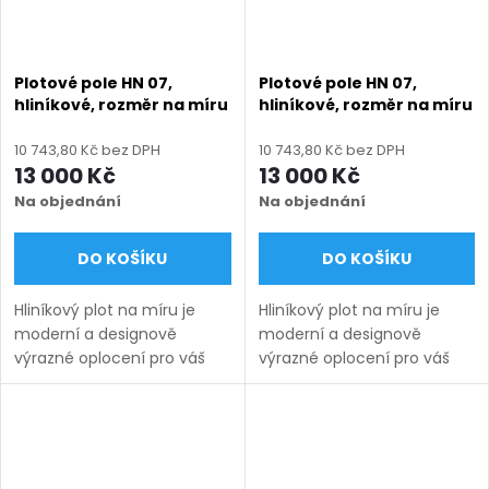
Plotové pole HN 07,
Plotové pole HN 07,
hliníkové, rozměr na míru
hliníkové, rozměr na míru
(šířka 500 - 2600 mm,
(šířka 500 - 2600 mm,
výška 710 - 2010 mm),
výška 710 - 2010 mm),
10 743,80 Kč bez DPH
10 743,80 Kč bez DPH
hnědá RAL 8014 matná
hnědá RAL 8019 matná
13 000 Kč
13 000 Kč
Na objednání
Na objednání
DO KOŠÍKU
DO KOŠÍKU
Hliníkový plot na míru je
Hliníkový plot na míru je
moderní a designově
moderní a designově
výrazné oplocení pro váš
výrazné oplocení pro váš
pozemek. Vyrábíme ho v
pozemek. Vyrábíme ho v
rozsahu rozměrů
rozsahu rozměrů
uvedených v názvu
uvedených v názvu
produktu a nabízíme v
produktu a nabízíme v
několika barevných...
několika barevných...