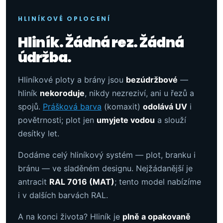
HLINÍKOVÉ OPLOCENÍ
Hliník. Žádná rez. Žádná
údržba.
Hliníkové ploty a brány jsou
bezúdržbové
—
hliník
nekoroduje
, nikdy nezreziví, ani u řezů a
spojů.
Prášková barva
(komaxit)
odolává UV
i
povětrnosti; plot jen
umyjete vodou
a slouží
desítky let.
Dodáme celý hliníkový systém — plot, branku i
bránu — ve sladěném designu. Nejžádanější je
antracit
RAL 7016 (MAT)
; tento model nabízíme
i v dalších barvách RAL.
A na konci života? Hliník je
plně a opakovaně