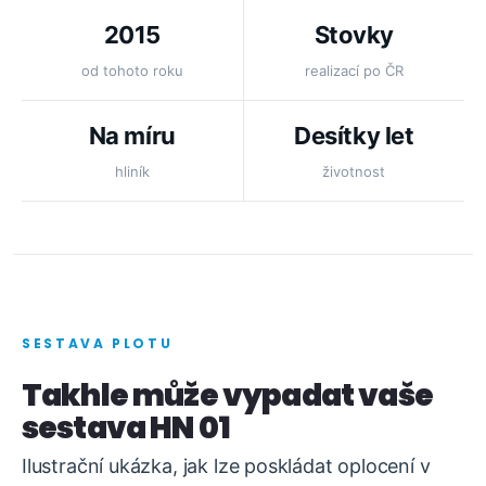
2015
Stovky
od tohoto roku
realizací po ČR
Na míru
Desítky let
hliník
životnost
SESTAVA PLOTU
Takhle může vypadat vaše
sestava HN 01
Ilustrační ukázka, jak lze poskládat oplocení v