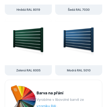
Hnědá RAL 8019
Šedá RAL 7030
Zelená RAL 6005
Modrá RAL 5010
Barva na přání
Vyrobíme v libovolné barvě ze
vzorníku RAL
.