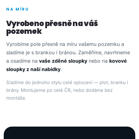
NA MÍRU
Vyrobeno přesně na váš
pozemek
Vyrobíme pole přesně na míru vašemu pozemku a
sladíme je s brankou i bránou. Zaměříme, navrhneme
a osadíme na
vaše zděné sloupky
nebo na
kovové
sloupky z naší nabídky
.
Sladíme do jednoho stylu celé oplocení — plot, branku i
brány. Montujeme po celé ČR, nebo dodáme bez
montáže.