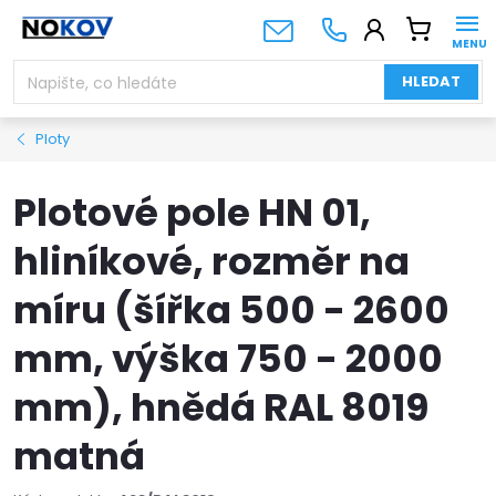
Přejít
NÁKUPNÍ
na
KOŠÍK
obsah
HLEDAT
Ploty
Plotové pole HN 01,
hliníkové, rozměr na
míru (šířka 500 - 2600
mm, výška 750 - 2000
mm), hnědá RAL 8019
matná