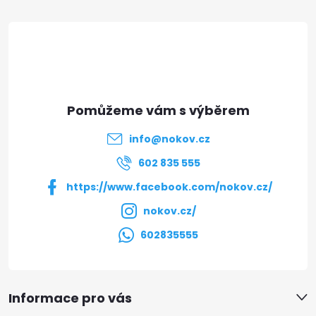
á
p
a
t
info
@
nokov.cz
í
602 835 555
https://www.facebook.com/nokov.cz/
nokov.cz/
602835555
Informace pro vás