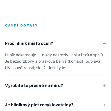
ČASTÉ DOTAZY
Proč hliník místo oceli?
Hliník nekoroduje — nikdy nezreziví, ani u řezů a spojů.
Je bezúdržbový a prášková barva (komaxit) odolává
UV i povětrnosti; slouží desítky let.
Vyrobíte to přesně na míru?
Je hliníkový plot recyklovatelný?