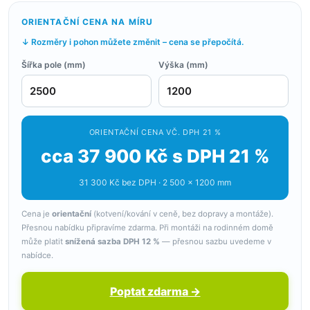
ORIENTAČNÍ CENA NA MÍRU
↓ Rozměry i pohon můžete změnit – cena se přepočítá.
Šířka pole (mm)
Výška (mm)
ORIENTAČNÍ CENA VČ. DPH 21 %
cca 37 900 Kč s DPH 21 %
31 300 Kč bez DPH · 2 500 × 1200 mm
Cena je
orientační
(kotvení/kování v ceně, bez dopravy a montáže).
Přesnou nabídku připravíme zdarma. Při montáži na rodinném domě
může platit
snížená sazba DPH 12 %
— přesnou sazbu uvedeme v
nabídce.
Poptat zdarma →