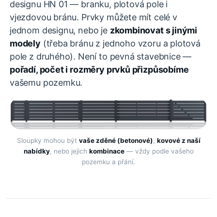
designu HN 01 — branku, plotová pole i
vjezdovou bránu. Prvky můžete mít celé v
jednom designu, nebo je
zkombinovat s jinými
modely
(třeba bránu z jednoho vzoru a plotová
pole z druhého). Není to pevná stavebnice —
pořadí, počet i rozměry prvků přizpůsobíme
vašemu pozemku.
Sloupky mohou být
vaše zděné (betonové)
,
kovové z naší
nabídky
, nebo jejich
kombinace
— vždy podle vašeho
pozemku a přání.