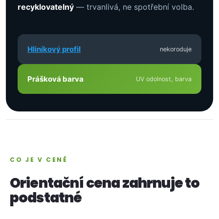
recyklovatelný
— trvanlivá, ne spotřební volba.
Hliníkový profil
nekoroduje
Prášková barva
UV odolnost, barva
CO JE V CENĚ
Orientační cena zahrnuje to
podstatné