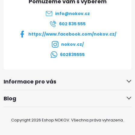
t
info
@
nokov.cz
í
602 835 555
https://www.facebook.com/nokov.cz/
nokov.cz/
602835555
Informace pro vás
Blog
Copyright 2026
Eshop NOKOV
. Všechna práva vyhrazena.