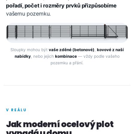
pořadí, počet i rozměry prvků přizpůsobíme
vašemu pozemku.
Sloupky mohou být
vaše zděné (betonové)
,
kovové z naší
nabídky
, nebo jejich
kombinace
— vždy podle vašeho
pozemku a přání.
V REÁLU
Jak moderní ocelový plot
vypadá u domu