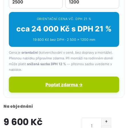
ORIENTAČNÍ CENA VČ. DPH 21 %
cca 24 000 Kč s DPH 21 %
19 800 Kč bez DPH · 2 500 × 1200 mm
Cena je
orientační
(kotvení/kování v ceně, bez dopravy a montáže).
Přesnou nabídku připravíme zdarma. Při montáži na rodinném domě
může platit
snížená sazba DPH 12 %
— přesnou sazbu uvedeme v
nabídce.
Poptat zdarma →
Na objednání
9 600 Kč