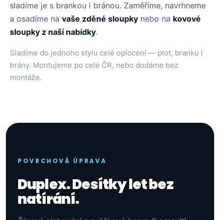
sladíme je s brankou i bránou. Zaměříme, navrhneme
a osadíme na
vaše zděné sloupky
nebo na
kovové
sloupky z naší nabídky
.
Sladíme do jednoho stylu celé oplocení — plot, branku i
brány. Montujeme po celé ČR, nebo dodáme bez
montáže.
POVRCHOVÁ ÚPRAVA
Duplex. Desítky let bez
natírání.