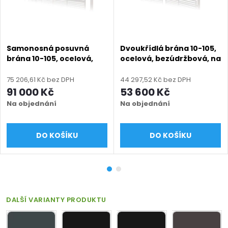
Samonosná posuvná
Dvoukřídlá brána 10-105,
brána 10-105, ocelová,
ocelová, bezúdržbová, na
bezúdržbová, na míru
míru (šířka 1200 - 6000
(šířka 1500 - 6000 mm,
mm, výška 1000 - 2050
75 206,61 Kč bez DPH
44 297,52 Kč bez DPH
výška 1050 - 2050 mm),
mm), hnědá RAL 8014
91 000 Kč
53 600 Kč
hnědá RAL 8014 matná
matná
Na objednání
Na objednání
DO KOŠÍKU
DO KOŠÍKU