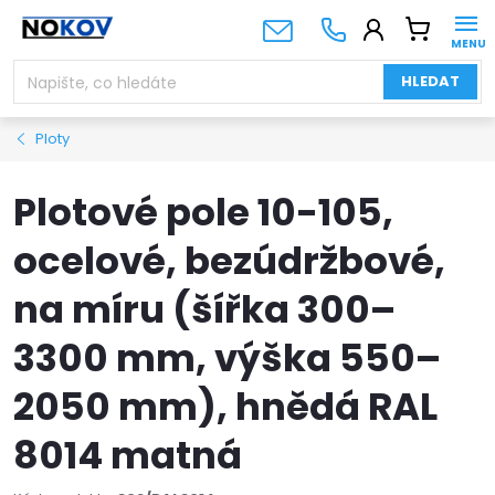
Přejít
NÁKUPNÍ
na
KOŠÍK
obsah
HLEDAT
Ploty
Plotové pole 10-105,
ocelové, bezúdržbové,
na míru (šířka 300–
3300 mm, výška 550–
2050 mm), hnědá RAL
8014 matná