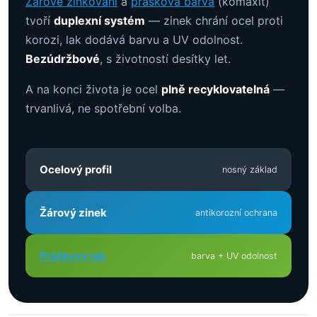
Žárové zinkování
a
prášková barva
(komaxit)
tvoří
duplexní systém
— zinek chrání ocel proti
korozi, lak dodává barvu a UV odolnost.
Bezúdržbové
, s životností desítky let.
A na konci života je ocel
plně recyklovatelná
—
trvanlivá, ne spotřební volba.
Ocelový profil
nosný základ
Žárový zinek
antikorozní ochrana
Práškový lak
barva + UV odolnost