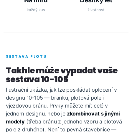
Na míru
Desítky let
každý kus
životnost
SESTAVA PLOTU
Takhle může vypadat vaše
sestava 10-105
Ilustrační ukázka, jak lze poskládat oplocení v
designu 10-105 — branku, plotová pole i
vjezdovou bránu. Prvky můžete mít celé v
jednom designu, nebo je
zkombinovat s jinými
modely
(třeba bránu z jednoho vzoru a plotová
pole z druhého). Není to pevná stavebnice —