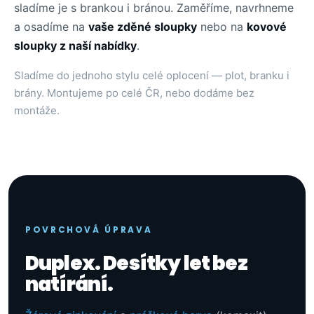
sladíme je s brankou i bránou. Zaměříme, navrhneme
a osadíme na
vaše zděné sloupky
nebo na
kovové
sloupky z naší nabídky
.
Sladíme do jednoho stylu celé oplocení — plot, branku i
brány. Montujeme po celé ČR, nebo dodáme bez
montáže.
POVRCHOVÁ ÚPRAVA
Duplex. Desítky let bez
natírání.