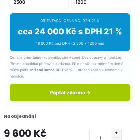
ORIENTAČNÍ CENA VČ. DPH 21 %
cca 24 000 Kč s DPH 21 %
19 800 Kč bez DPH · 2 500 × 1200 mm
Cena je
orientační
(kotvení/kování v ceně, bez dopravy a montáže).
Přesnou nabídku připravíme zdarma. Při montáži na rodinném domě
může platit
snížená sazba DPH 12 %
— přesnou sazbu uvedeme v
nabídce.
Poptat zdarma →
Na objednání
9 600 Kč