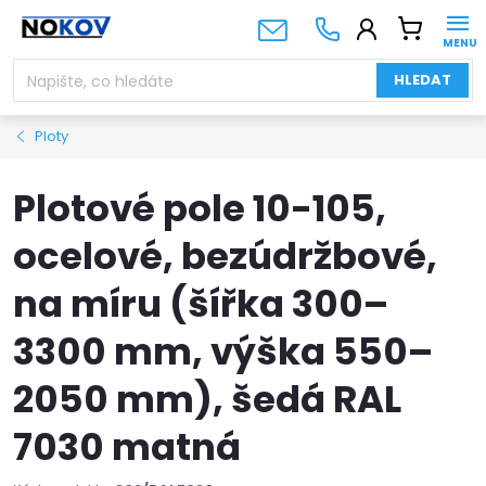
Přejít
NÁKUPNÍ
na
KOŠÍK
obsah
HLEDAT
Ploty
Plotové pole 10-105,
ocelové, bezúdržbové,
na míru (šířka 300–
3300 mm, výška 550–
2050 mm), šedá RAL
7030 matná