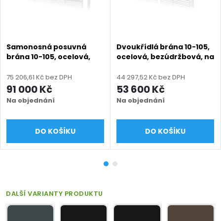
Samonosná posuvná
Dvoukřídlá brána 10-105,
brána 10-105, ocelová,
ocelová, bezúdržbová, na
bezúdržbová, na míru
míru (šířka 1200 - 6000
(šířka 1500 - 6000 mm,
mm, výška 1000 - 2050
75 206,61 Kč bez DPH
44 297,52 Kč bez DPH
výška 1050 - 2050 mm),
mm), šedá RAL 7030
91 000 Kč
53 600 Kč
šedá RAL 7030 matná
matná
Na objednání
Na objednání
DO KOŠÍKU
DO KOŠÍKU