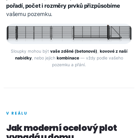
pořadí, počet i rozměry prvků přizpůsobíme
vašemu pozemku.
Sloupky mohou být
vaše zděné (betonové)
,
kovové z naší
nabídky
, nebo jejich
kombinace
— vždy podle vašeho
pozemku a přání.
V REÁLU
Jak moderní ocelový plot
vypadá u domu