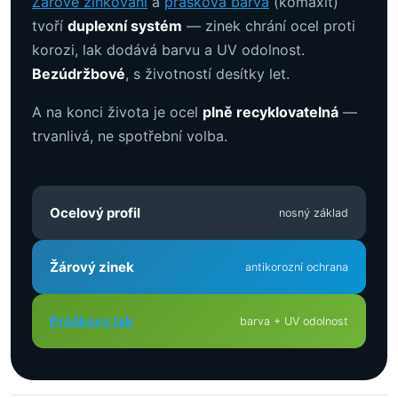
Žárové zinkování
a
prášková barva
(komaxit)
tvoří
duplexní systém
— zinek chrání ocel proti
korozi, lak dodává barvu a UV odolnost.
Bezúdržbové
, s životností desítky let.
A na konci života je ocel
plně recyklovatelná
—
trvanlivá, ne spotřební volba.
Ocelový profil
nosný základ
Žárový zinek
antikorozní ochrana
Práškový lak
barva + UV odolnost