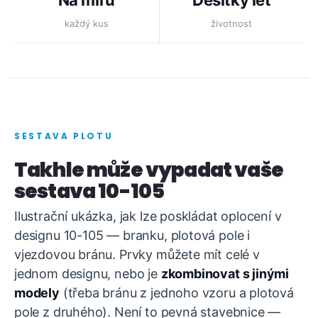
Na míru
Desítky let
každý kus
životnost
SESTAVA PLOTU
Takhle může vypadat vaše
sestava 10-105
Ilustrační ukázka, jak lze poskládat oplocení v
designu 10-105 — branku, plotová pole i
vjezdovou bránu. Prvky můžete mít celé v
jednom designu, nebo je
zkombinovat s jinými
modely
(třeba bránu z jednoho vzoru a plotová
pole z druhého). Není to pevná stavebnice —