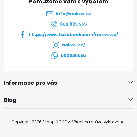
t
info
@
nokov.cz
í
602 835 555
https://www.facebook.com/nokov.cz/
nokov.cz/
602835555
Informace pro vás
Blog
Copyright 2026
Eshop NOKOV
. Všechna práva vyhrazena.